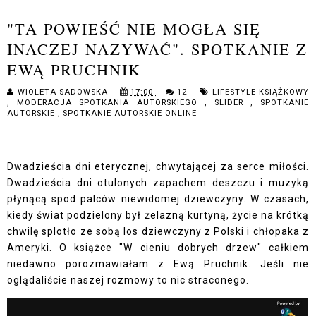
"TA POWIEŚĆ NIE MOGŁA SIĘ
INACZEJ NAZYWAĆ". SPOTKANIE Z
EWĄ PRUCHNIK
WIOLETA SADOWSKA
17:00
12
LIFESTYLE KSIĄŻKOWY
,
MODERACJA SPOTKANIA AUTORSKIEGO
,
SLIDER
,
SPOTKANIE
AUTORSKIE
,
SPOTKANIE AUTORSKIE ONLINE
Dwadzieścia dni eterycznej, chwytającej za serce miłości.
Dwadzieścia dni otulonych zapachem deszczu i muzyką
płynącą spod palców niewidomej dziewczyny. W czasach,
kiedy świat podzielony był żelazną kurtyną, życie na krótką
chwilę splotło ze sobą los dziewczyny z Polski i chłopaka z
Ameryki. O książce "W cieniu dobrych drzew" całkiem
niedawno porozmawiałam z Ewą Pruchnik. Jeśli nie
oglądaliście naszej rozmowy to nic straconego.