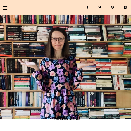
≡
≡ ROZWIŃ MENU