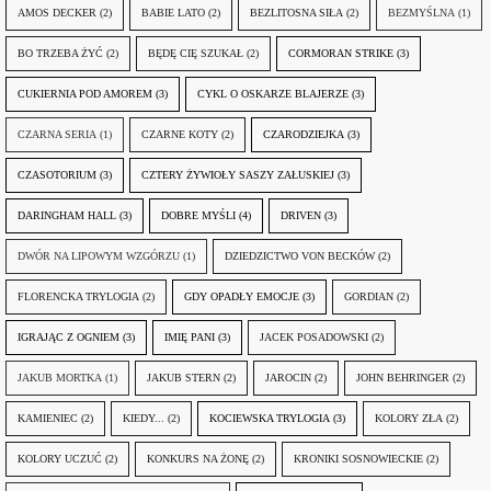
AMOS DECKER
(2)
BABIE LATO
(2)
BEZLITOSNA SIŁA
(2)
BEZMYŚLNA
(1)
BO TRZEBA ŻYĆ
(2)
BĘDĘ CIĘ SZUKAŁ
(2)
CORMORAN STRIKE
(3)
CUKIERNIA POD AMOREM
(3)
CYKL O OSKARZE BLAJERZE
(3)
CZARNA SERIA
(1)
CZARNE KOTY
(2)
CZARODZIEJKA
(3)
CZASOTORIUM
(3)
CZTERY ŻYWIOŁY SASZY ZAŁUSKIEJ
(3)
DARINGHAM HALL
(3)
DOBRE MYŚLI
(4)
DRIVEN
(3)
DWÓR NA LIPOWYM WZGÓRZU
(1)
DZIEDZICTWO VON BECKÓW
(2)
FLORENCKA TRYLOGIA
(2)
GDY OPADŁY EMOCJE
(3)
GORDIAN
(2)
IGRAJĄC Z OGNIEM
(3)
IMIĘ PANI
(3)
JACEK POSADOWSKI
(2)
JAKUB MORTKA
(1)
JAKUB STERN
(2)
JAROCIN
(2)
JOHN BEHRINGER
(2)
KAMIENIEC
(2)
KIEDY...
(2)
KOCIEWSKA TRYLOGIA
(3)
KOLORY ZŁA
(2)
KOLORY UCZUĆ
(2)
KONKURS NA ŻONĘ
(2)
KRONIKI SOSNOWIECKIE
(2)