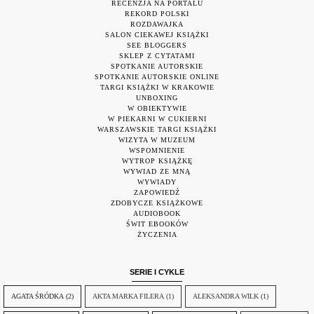
RECENZJA NA PORTALU
REKORD POLSKI
ROZDAWAJKA
SALON CIEKAWEJ KSIĄŻKI
SEE BLOGGERS
SKLEP Z CYTATAMI
SPOTKANIE AUTORSKIE
SPOTKANIE AUTORSKIE ONLINE
TARGI KSIĄŻKI W KRAKOWIE
UNBOXING
W OBIEKTYWIE
W PIEKARNI W CUKIERNI
WARSZAWSKIE TARGI KSIĄŻKI
WIZYTA W MUZEUM
WSPOMNIENIE
WYTROP KSIĄŻKĘ
WYWIAD ZE MNĄ
WYWIADY
ZAPOWIEDŹ
ZDOBYCZE KSIĄŻKOWE
AUDIOBOOK
ŚWIT EBOOKÓW
ŻYCZENIA
SERIE I CYKLE
AGATA ŚRÓDKA
(2)
AKTA MARKA FILERA
(1)
ALEKSANDRA WILK
(1)