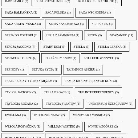
RAW FAMILY
(2)
RESORTOWE DZIECI
(2)
RÓŻA KRULL NA TROPIE
(3)
SAGA BAŁKAŃSKA
(3)
SAGA POLSKA
(1)
SAGA WSCHODNIA
(1)
SAGA ARGENTYŃSKA
(3)
SERIA KASZMIROWA
(3)
SERIA KISS
(3)
SERIA DO TOREBKI
(3)
SERIA Z JAMNIKIEM
(1)
SETON
(3)
SKAZANIEC
(11)
STACJA JAGODNO
(7)
STARY DOM
(3)
STELLA
(3)
STELLA LERSKA
(3)
STRACONE DUSZE
(4)
STRAŻNICY SNÓW
(1)
STULECIE WINNYCH
(3)
SZPIEDZY
(1)
SZTUKA ŻYCIA
(1)
TAJEMNICE ASKIRU
(1)
TAKIE RZECZY TYLKO Z MĘŻEM
(4)
TAMI Z KRAINY PIĘKNYCH KONI
(3)
TAYLOR JACKSON
(2)
TESSA BROWN
(1)
THE INTERDEPENDENCY
(3)
TRYLOGIA RÓŻANA
(2)
TRYLOGIA ŚWIATÓW
(1)
UNIWERSUM SZEŚCIANÓW
(2)
UWIKŁANA
(3)
W DOLINIE NARWI
(2)
WENDYJSKA WINNICA
(2)
WESOŁA ROZWÓDKA
(3)
WILLIAM WISTING
(9)
WINNE WZGÓRZE
(2)
WOJNA W JANGBLIZJI
(3)
WOLNE MIASTO RADES
(2)
WSCHÓD ZIEMI
(1)