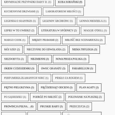
KRYMINALNE PRZYPADKI DAISY D.
(1)
KUBA SOBAŃSKI
(9)
KUCHENNYMI DRZWIAMI
(1)
LABORATORIUM MIŁOŚCI
(1)
LEGENDA O SEANTRZE
(1)
LEGENDY ARCHEONU
(1)
LENIWA NIEDZIELA
(1)
LEPIEJ W TO UWIERZ!
(2)
LITERATURA W SPÓDNICY
(2)
MAGGIE O'DELL
(1)
MARGO COOK
(1)
MIĘDZY PRAWAMI
(2)
MIŁOŚĆ BEZ SCENARIUSZA
(2)
MÓJ SZEF
(2)
NIECZYNNE DO ODWOŁANIA
(2)
NIEMA TRYLOGIA
(3)
NIEZDOBYTA
(2)
NIEZMIENNI
(3)
NOWA PROZA POLSKA
(3)
OKIEM CUDZOZIEMKI
(3)
OWOC GRANATU
(3)
PARABELLUM
(3)
PERFUMERIA ZŁAMANYCH SERC
(1)
PIEKŁO ZA ROGIEM
(1)
PIĘTNO PIELGRZYMA
(3)
PIĘĆDZIESIĄT ODCIENI
(3)
PLAN AGATY
(3)
PO SĄSIEDZKU
(1)
PODRÓŻ PO MIŁOŚĆ
(2)
POLOWANIE NA PLISZKĘ
(2)
PROWINCJA PEŁNA...
(6)
PRUSKIE BABY
(3)
PRZECZUCIA
(2)