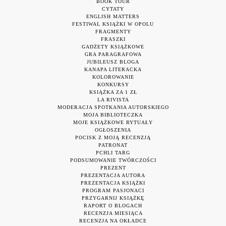
BOOK TOUR
CYTATY
ENGLISH MATTERS
FESTIWAL KSIĄŻKI W OPOLU
FRAGMENTY
FRASZKI
GADŻETY KSIĄŻKOWE
GRA PARAGRAFOWA
JUBILEUSZ BLOGA
KANAPA LITERACKA
KOLOROWANIE
KONKURSY
KSIĄŻKA ZA 1 ZŁ
LA RIVISTA
MODERACJA SPOTKANIA AUTORSKIEGO
MOJA BIBLIOTECZKA
MOJE KSIĄŻKOWE RYTUAŁY
OGŁOSZENIA
POCISK Z MOJĄ RECENZJĄ
PATRONAT
PCHLI TARG
PODSUMOWANIE TWÓRCZOŚCI
PREZENT
PREZENTACJA AUTORA
PREZENTACJA KSIĄŻKI
PROGRAM PASJONACI
PRZYGARNIJ KSIĄŻKĘ
RAPORT O BLOGACH
RECENZJA MIESIĄCA
RECENZJA NA OKŁADCE