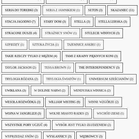
SERIA DO TOREBKI
(3)
SERIA Z JAMNIKIEM
(1)
SETON
(3)
SKAZANIEC
(11)
STACJA JAGODNO
(7)
STARY DOM
(3)
STELLA
(3)
STELLA LERSKA
(3)
STRACONE DUSZE
(4)
STRAŻNICY SNÓW
(1)
STULECIE WINNYCH
(3)
SZPIEDZY
(1)
SZTUKA ŻYCIA
(1)
TAJEMNICE ASKIRU
(1)
TAKIE RZECZY TYLKO Z MĘŻEM
(4)
TAMI Z KRAINY PIĘKNYCH KONI
(3)
TAYLOR JACKSON
(2)
TESSA BROWN
(1)
THE INTERDEPENDENCY
(3)
TRYLOGIA RÓŻANA
(2)
TRYLOGIA ŚWIATÓW
(1)
UNIWERSUM SZEŚCIANÓW
(2)
UWIKŁANA
(3)
W DOLINIE NARWI
(2)
WENDYJSKA WINNICA
(2)
WESOŁA ROZWÓDKA
(3)
WILLIAM WISTING
(9)
WINNE WZGÓRZE
(2)
WOJNA W JANGBLIZJI
(3)
WOLNE MIASTO RADES
(2)
WSCHÓD ZIEMI
(1)
WSZYSTKIE PORY UCZUĆ
(4)
WYBÓR JEST TYLKO ZŁUDZENIEM
(2)
WYPRZEDAŻ SNÓW
(2)
WYSŁANNICY
(3)
WĘDROWCY
(3)