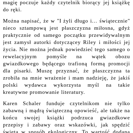
magię poczuje każdy czytelnik biorący jej książkę
do ręki.
Można napisać, że w "I żyli długo i... świątecznie"
nieco sztampową jest płaszczyzna miłosna, gdyż
praktycznie od samego początku przewidywalnym
jest zamysł autorki dotyczącey Riley i miłości jej
życia. Nie można jednak powiedzieć tego samego o
rewelacyjnym pomyśle na wątek obozu
gwiazdkowego będącego trafioną formą promocji
dla pisarki. Muszę przyznać, że płaszczyzna ta
zrobiła na mnie wrażenie i mam nadzieję, że jakiś
polski wydawca wykorzysta myśl na takie
kreatywne promowanie literatury.
Karen Schaler funduje czytelnikom nie tylko
zabawną i mądrą świąteczną opowieść, ale także na
końcu swojej książki podrzuca gwiazdkowe
przepisy i zabawy oraz wskazówki, jak spędzić
święta w sposób ekologiczny. To wartość dodana