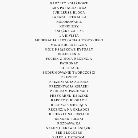
GADŻETY KSIĄŻKOWE
GRA PARAGRAFOWA
JUBILEUSZ BLOGA
KANAPA LITERACKA
KOLOROWANIE
KONKURSY
KSIĄŻKA ZA 1 ZŁ
LA RIVISTA
MODERACJA SPOTKANIA AUTORSKIEGO
MOJA BIBLIOTECZKA
MOJE KSIĄŻKOWE RYTUAŁY
OGŁOSZENIA
POCISK Z MOJĄ RECENZJĄ
PATRONAT
PCHLI TARG
PODSUMOWANIE TWÓRCZOŚCI
PREZENT
PREZENTACJA AUTORA
PREZENTACJA KSIĄŻKI
PROGRAM PASJONACI
PRZYGARNIJ KSIĄŻKĘ
RAPORT O BLOGACH
RECENZJA MIESIĄCA
RECENZJA NA OKŁADCE
RECENZJA NA PORTALU
REKORD POLSKI
ROZDAWAJKA
SALON CIEKAWEJ KSIĄŻKI
SEE BLOGGERS
SKLEP Z CYTATAMI