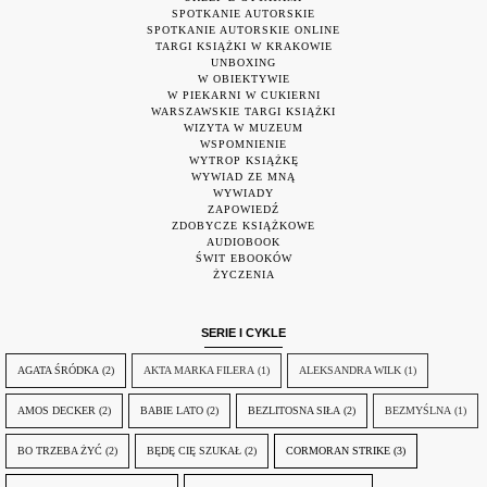
SPOTKANIE AUTORSKIE
SPOTKANIE AUTORSKIE ONLINE
TARGI KSIĄŻKI W KRAKOWIE
UNBOXING
W OBIEKTYWIE
W PIEKARNI W CUKIERNI
WARSZAWSKIE TARGI KSIĄŻKI
WIZYTA W MUZEUM
WSPOMNIENIE
WYTROP KSIĄŻKĘ
WYWIAD ZE MNĄ
WYWIADY
ZAPOWIEDŹ
ZDOBYCZE KSIĄŻKOWE
AUDIOBOOK
ŚWIT EBOOKÓW
ŻYCZENIA
SERIE I CYKLE
AGATA ŚRÓDKA
(2)
AKTA MARKA FILERA
(1)
ALEKSANDRA WILK
(1)
AMOS DECKER
(2)
BABIE LATO
(2)
BEZLITOSNA SIŁA
(2)
BEZMYŚLNA
(1)
BO TRZEBA ŻYĆ
(2)
BĘDĘ CIĘ SZUKAŁ
(2)
CORMORAN STRIKE
(3)