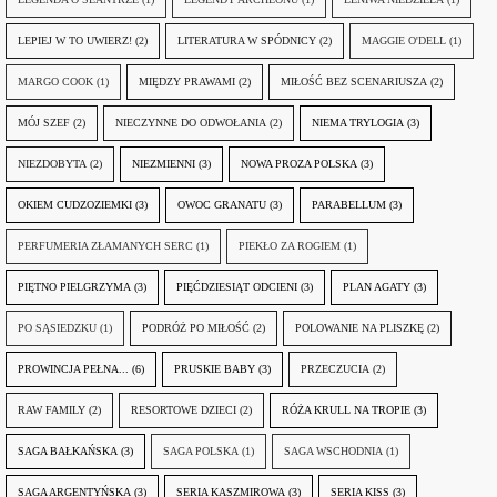
LEPIEJ W TO UWIERZ!
(2)
LITERATURA W SPÓDNICY
(2)
MAGGIE O'DELL
(1)
MARGO COOK
(1)
MIĘDZY PRAWAMI
(2)
MIŁOŚĆ BEZ SCENARIUSZA
(2)
MÓJ SZEF
(2)
NIECZYNNE DO ODWOŁANIA
(2)
NIEMA TRYLOGIA
(3)
NIEZDOBYTA
(2)
NIEZMIENNI
(3)
NOWA PROZA POLSKA
(3)
OKIEM CUDZOZIEMKI
(3)
OWOC GRANATU
(3)
PARABELLUM
(3)
PERFUMERIA ZŁAMANYCH SERC
(1)
PIEKŁO ZA ROGIEM
(1)
PIĘTNO PIELGRZYMA
(3)
PIĘĆDZIESIĄT ODCIENI
(3)
PLAN AGATY
(3)
PO SĄSIEDZKU
(1)
PODRÓŻ PO MIŁOŚĆ
(2)
POLOWANIE NA PLISZKĘ
(2)
PROWINCJA PEŁNA...
(6)
PRUSKIE BABY
(3)
PRZECZUCIA
(2)
RAW FAMILY
(2)
RESORTOWE DZIECI
(2)
RÓŻA KRULL NA TROPIE
(3)
SAGA BAŁKAŃSKA
(3)
SAGA POLSKA
(1)
SAGA WSCHODNIA
(1)
SAGA ARGENTYŃSKA
(3)
SERIA KASZMIROWA
(3)
SERIA KISS
(3)