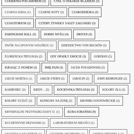
CUKIERNIA POD AMOREM
(3)
CYKL O OSKARZE BLAJERZE
(3)
CZARNA SERIA
(1)
CZARNE KOTY
(2)
CZARODZIEJKA
(3)
CZASOTORIUM
(3)
CZTERY ŻYWIOŁY SASZY ZAŁUSKIEJ
(3)
DARINGHAM HALL
(3)
DOBRE MYŚLI
(4)
DRIVEN
(3)
DWÓR NA LIPOWYM WZGÓRZU
(1)
DZIEDZICTWO VON BECKÓW
(2)
FLORENCKA TRYLOGIA
(2)
GDY OPADŁY EMOCJE
(3)
GORDIAN
(2)
IGRAJĄC Z OGNIEM
(3)
IMIĘ PANI
(3)
JACEK POSADOWSKI
(2)
JAKUB MORTKA
(1)
JAKUB STERN
(2)
JAROCIN
(2)
JOHN BEHRINGER
(2)
KAMIENIEC
(2)
KIEDY...
(2)
KOCIEWSKA TRYLOGIA
(3)
KOLORY ZŁA
(2)
KOLORY UCZUĆ
(2)
KONKURS NA ŻONĘ
(2)
KRONIKI SOSNOWIECKIE
(2)
KRYMINALNE PRZYPADKI DAISY D.
(1)
KUBA SOBAŃSKI
(9)
KUCHENNYMI DRZWIAMI
(1)
LABORATORIUM MIŁOŚCI
(1)
LEGENDA O SEANTRZE
(1)
LEGENDY ARCHEONU
(1)
LENIWA NIEDZIELA
(1)