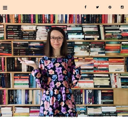
≡
≡ ROZWIŃ MENU