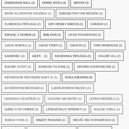
DARINGHAM HALL
(3)
DOBRE MYŚLI
(4)
DRIVEN
(3)
DWÓR NA LIPOWYM WZGÓRZU
(1)
DZIEDZICTWO VON BECKÓW
(2)
FLORENCKA TRYLOGIA
(2)
GDY OPADŁY EMOCJE
(3)
GORDIAN
(2)
IGRAJĄC Z OGNIEM
(3)
IMIĘ PANI
(3)
JACEK POSADOWSKI
(2)
JAKUB MORTKA
(1)
JAKUB STERN
(2)
JAROCIN
(2)
JOHN BEHRINGER
(2)
KAMIENIEC
(2)
KIEDY...
(2)
KOCIEWSKA TRYLOGIA
(3)
KOLORY ZŁA
(2)
KOLORY UCZUĆ
(2)
KONKURS NA ŻONĘ
(2)
KRONIKI SOSNOWIECKIE
(2)
KRYMINALNE PRZYPADKI DAISY D.
(1)
KUBA SOBAŃSKI
(9)
KUCHENNYMI DRZWIAMI
(1)
LABORATORIUM MIŁOŚCI
(1)
LEGENDA O SEANTRZE
(1)
LEGENDY ARCHEONU
(1)
LENIWA NIEDZIELA
(1)
LEPIEJ W TO UWIERZ!
(2)
LITERATURA W SPÓDNICY
(2)
MAGGIE O'DELL
(1)
MARGO COOK
(1)
MIĘDZY PRAWAMI
(2)
MIŁOŚĆ BEZ SCENARIUSZA
(2)