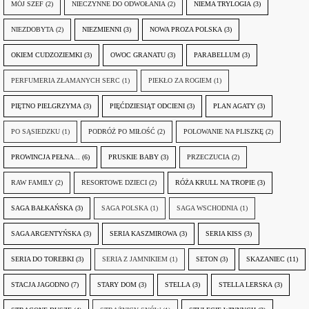
MÓJ SZEF
(2)
NIECZYNNE DO ODWOŁANIA
(2)
NIEMA TRYLOGIA
(3)
NIEZDOBYTA
(2)
NIEZMIENNI
(3)
NOWA PROZA POLSKA
(3)
OKIEM CUDZOZIEMKI
(3)
OWOC GRANATU
(3)
PARABELLUM
(3)
PERFUMERIA ZŁAMANYCH SERC
(1)
PIEKŁO ZA ROGIEM
(1)
PIĘTNO PIELGRZYMA
(3)
PIĘĆDZIESIĄT ODCIENI
(3)
PLAN AGATY
(3)
PO SĄSIEDZKU
(1)
PODRÓŻ PO MIŁOŚĆ
(2)
POLOWANIE NA PLISZKĘ
(2)
PROWINCJA PEŁNA...
(6)
PRUSKIE BABY
(3)
PRZECZUCIA
(2)
RAW FAMILY
(2)
RESORTOWE DZIECI
(2)
RÓŻA KRULL NA TROPIE
(3)
SAGA BAŁKAŃSKA
(3)
SAGA POLSKA
(1)
SAGA WSCHODNIA
(1)
SAGA ARGENTYŃSKA
(3)
SERIA KASZMIROWA
(3)
SERIA KISS
(3)
SERIA DO TOREBKI
(3)
SERIA Z JAMNIKIEM
(1)
SETON
(3)
SKAZANIEC
(11)
STACJA JAGODNO
(7)
STARY DOM
(3)
STELLA
(3)
STELLA LERSKA
(3)