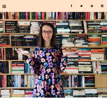
≡
≡ ROZWIŃ MENU