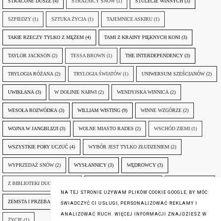
STRACONE DUSZE
(4)
STRAŻNICY SNÓW
(1)
STULECIE WINNYCH
(3)
SZPIEDZY
(1)
SZTUKA ŻYCIA
(1)
TAJEMNICE ASKIRU
(1)
TAKIE RZECZY TYLKO Z MĘŻEM
(4)
TAMI Z KRAINY PIĘKNYCH KONI
(3)
TAYLOR JACKSON
(2)
TESSA BROWN
(1)
THE INTERDEPENDENCY
(3)
TRYLOGIA RÓŻANA
(2)
TRYLOGIA ŚWIATÓW
(1)
UNIWERSUM SZEŚCIANÓW
(2)
UWIKŁANA
(3)
W DOLINIE NARWI
(2)
WENDYJSKA WINNICA
(2)
WESOŁA ROZWÓDKA
(3)
WILLIAM WISTING
(9)
WINNE WZGÓRZE
(2)
WOJNA W JANGBLIZJI
(3)
WOLNE MIASTO RADES
(2)
WSCHÓD ZIEMI
(1)
WSZYSTKIE PORY UCZUĆ
(4)
WYBÓR JEST TYLKO ZŁUDZENIEM
(2)
WYPRZEDAŻ SNÓW
(2)
WYSŁANNICY
(3)
WĘDROWCY
(3)
Z BIBLIOTEKI DUCHA GÓR
(1)
ZANIM NADEJDZIE JUTRO
(3)
ZAPOMNIANY
(2)
NA TEJ STRONIE UŻYWAM PLIKÓW COOKIE GOOGLE, BY MÓC
ZEMSTA I PRZEBACZENIE
(6)
ŚLADY ZBRODNI
(3)
ŻYCIA W ŻYCIU
(3)
ŚWIADCZYĆ CI USŁUGI, PERSONALIZOWAĆ REKLAMY I
ANALIZOWAĆ RUCH. WIĘCEJ INFORMACJI ZNAJDZIESZ W
ŻYCIE
(1)