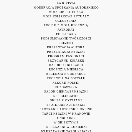
LA RIVISTA
MODERACJA SPOTKANIA AUTORSKIEGO
MOJA BIBLIOTECZKA
MOJE KSIĄŻKOWE RYTUAŁY
OGŁOSZENIA
POCISK Z MOJĄ RECENZJĄ
PATRONAT
PCHLI TARG
PODSUMOWANIE TWÓRCZOŚCI
PREZENT
PREZENTACJA AUTORA
PREZENTACJA KSIĄŻKI
PROGRAM PASJONACI
PRZYGARNIJ KSIĄŻKĘ
RAPORT O BLOGACH
RECENZJA MIESIĄCA
RECENZJA NA OKŁADCE
RECENZJA NA PORTALU
REKORD POLSKI
ROZDAWAJKA
SALON CIEKAWEJ KSIĄŻKI
SEE BLOGGERS
SKLEP Z CYTATAMI
SPOTKANIE AUTORSKIE
SPOTKANIE AUTORSKIE ONLINE
TARGI KSIĄŻKI W KRAKOWIE
UNBOXING
W OBIEKTYWIE
W PIEKARNI W CUKIERNI
WARSZAWSKIE TARGI KSIĄŻKI