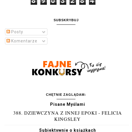
8
9
0
3
2
8
4
SUBSKRYBUJ
Posty
Komentarze
CHĘTNIE ZAGLĄDAM:
Pisane Myślami
388. DZIEWCZYNA Z INNEJ EPOKI - FELICIA
KINGSLEY
Subiektywnie o książkach