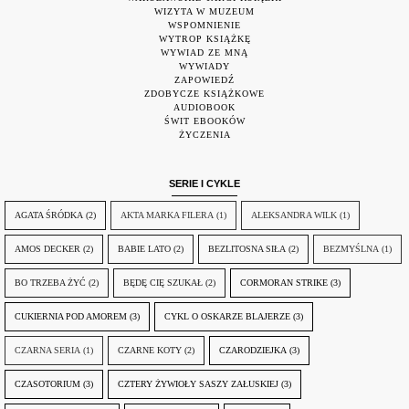
WIZYTA W MUZEUM
WSPOMNIENIE
WYTROP KSIĄŻKĘ
WYWIAD ZE MNĄ
WYWIADY
ZAPOWIEDŹ
ZDOBYCZE KSIĄŻKOWE
AUDIOBOOK
ŚWIT EBOOKÓW
ŻYCZENIA
SERIE I CYKLE
AGATA ŚRÓDKA
(2)
AKTA MARKA FILERA
(1)
ALEKSANDRA WILK
(1)
AMOS DECKER
(2)
BABIE LATO
(2)
BEZLITOSNA SIŁA
(2)
BEZMYŚLNA
(1)
BO TRZEBA ŻYĆ
(2)
BĘDĘ CIĘ SZUKAŁ
(2)
CORMORAN STRIKE
(3)
CUKIERNIA POD AMOREM
(3)
CYKL O OSKARZE BLAJERZE
(3)
CZARNA SERIA
(1)
CZARNE KOTY
(2)
CZARODZIEJKA
(3)
CZASOTORIUM
(3)
CZTERY ŻYWIOŁY SASZY ZAŁUSKIEJ
(3)