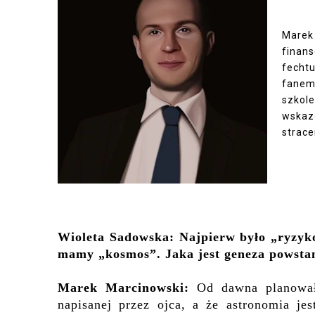
Marek
finan
fechtu
fanem
szkol
wskazó
strace
Wioleta Sadowska: Najpierw było „ryzyko
mamy „kosmos”. Jaka jest geneza powsta
Marek Marcinowski:
Od dawna planował
napisanej przez ojca, a że astronomia je