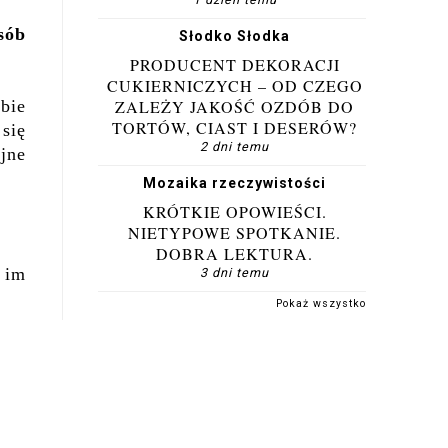
sób
Słodko Słodka
PRODUCENT DEKORACJI
CUKIERNICZYCH – OD CZEGO
bie
ZALEŻY JAKOŚĆ OZDÓB DO
TORTÓW, CIAST I DESERÓW?
 się
2 dni temu
ejne
Mozaika rzeczywistości
KRÓTKIE OPOWIEŚCI.
NIETYPOWE SPOTKANIE.
DOBRA LEKTURA.
 im
3 dni temu
Pokaż wszystko