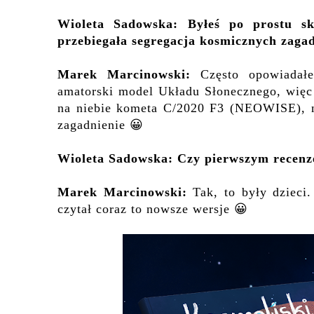
Wioleta Sadowska:
Byłeś po prostu 
przebiegała segregacja kosmicznych zagad
Marek Marcinowski:
Często opowiadał
amatorski model Układu Słonecznego, więc o
na niebie kometa
C/2020 F3 (NEOWISE)
, 
zagadnienie 😀
Wioleta Sadowska:
Czy
pierwszym recenz
Marek Marcinowski:
Tak, to były dzieci
czytał coraz to nowsze wersje 😀