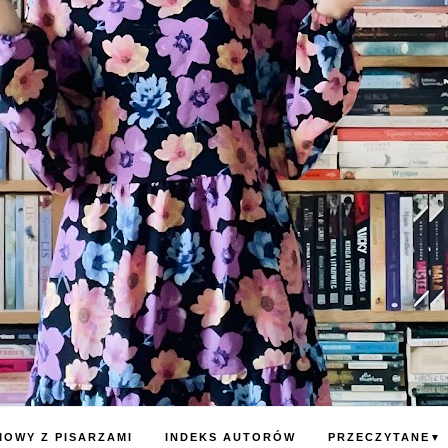
OWY Z PISARZAMI
INDEKS AUTORÓW
PRZECZYTANE
▼