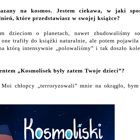
skazany na kosmos.
Jestem ciekawa, w
jaki spo
nień, które przedstawiasz w swojej książce?
em dzieciom o planetach, nawet zbudowaliśmy so
ne trafiły do książki naturalnie, ale potem pojawiła
na którą intensywnie „polowaliśmy” i tak doszło kol
entem „Kosmolisek
były zatem Twoje dzieci
”?
. Moi chłopcy „terroryzowali” mnie na okrągło, bym