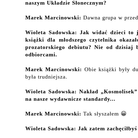
naszym Układzie Słonecznym?
Marek Marcinowski:
Dawna grupa w przed
Wioleta Sadowska:
Jak widać dzieci to 
książki dla
młodszego czytelnika
okazało
prozatorskiego debiutu? Nie od dzisia
odbiorcami
.
Marek Marcinowski:
Obie książki były d
była trudniejsza.
Wioleta Sadowska: Nakład „Kosmolisek” 
na nasze wydawnicze standardy...
Marek Marcinowski:
Tak słyszałem 😀
Wioleta Sadowska: Jak zatem zachęciłbyś