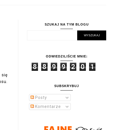
SZUKAJ NA TYM BLOGU
ODWIEDZILIŚCIE MNIE:
8
8
9
9
2
0
1
 się
osu.
SUBSKRYBUJ
Posty
Komentarze