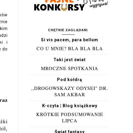
ków
znie
lkim
CHĘTNIE ZAGLĄDAM:
adzi
Si vis pacem, para bellum
ki i
CO U MNIE? BLA BLA BLA
e do
Taki jest świat
MROCZNE SPOTKANIA
Pod kołdrą
,,DROGOWSKAZY ODYSEI" DR.
SAM AKBAR
raz
K-czyta | Blog książkowy
KRÓTKIE PODSUMOWANIE
LIPCA
żki
ił,
Świat fantasy