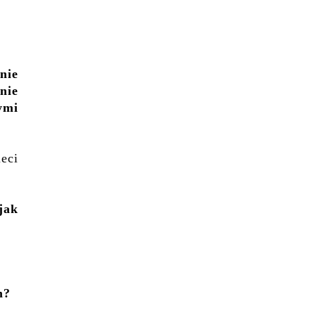
nie
nie
ymi
eci
jak
m?