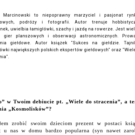
 Marcinowski to niepoprawny marzyciel i pasjonat ryn
sowych, podróży i fotografii. Autor trenuje hobbistyc
nek, uwielbia łamigłówki, szachy i jazdę na rowerze. Jest wie
 gier planszowych i obserwacji astronomicznych. Prow
enia giełdowe. Autor książek "Sukces na giełdzie. Tajni
wki największych polskich ekspertów giełdowych" oraz "Wiel
nia".
” w Twoim debiucie pt. „Wiele do stracenia”, a te
nia „Kosmolisków”?
em zrobić swoim dzieciom prezent w postaci ksią
st u nas w domu bardzo popularna (syn nawet zarob