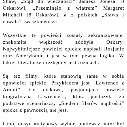
Shaw, „Stąd do wieczności” Jamesa Jonesa [8
Oskarów], „Przeminęło z wiatrem” Margaret
Mitchell [8 Oskarów], a z polskich „Sława i
chwała” Iwaszkiewicza.
Wszystkie te powieści zostały zekranizowane,
znakomita większość zdobyła Oskary.
Najwybitniejsze powieści epickie napisali Rosjanie
oraz Amerykanie i jest w tym pewna logika. W
takiej literaturze niezbędny jest rozmach.
Są też filmy, które stanowią same w sobie
opowieści epickie. Przykładem jest „Lawrence z
Arabii”. Co ciekawe, pasjonująca powieść
biograficzna Lawrence`a, która posłużyła za
podstawę scenariusza, „Siedem filarów mądrości”
epicka z pewnością nie jest.
I mój dosyć nietypowy wybór, ponieważ autor był