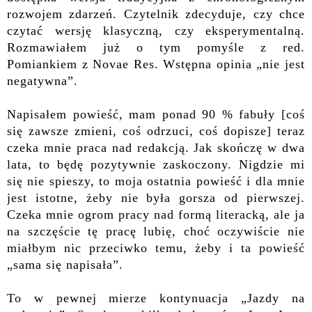
rozwojem zdarzeń. Czytelnik zdecyduje, czy chce
czytać wersję klasyczną, czy eksperymentalną.
Rozmawiałem już o tym pomyśle z red.
Pomiankiem z Novae Res. Wstępna opinia „nie jest
negatywna”.
Napisałem powieść, mam ponad 90 % fabuły [coś
się zawsze zmieni, coś odrzuci, coś dopisze] teraz
czeka mnie praca nad redakcją. Jak skończę w dwa
lata, to będę pozytywnie zaskoczony. Nigdzie mi
się nie spieszy, to moja ostatnia powieść i dla mnie
jest istotne, żeby nie była gorsza od pierwszej.
Czeka mnie ogrom pracy nad formą literacką, ale ja
na szczęście tę pracę lubię, choć oczywiście nie
miałbym nic przeciwko temu, żeby i ta powieść
„sama się napisała”.
To w pewnej mierze kontynuacja „Jazdy na