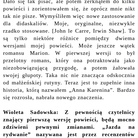
Dało się tak pisać, ale potem zerknąłem do kilku
powieści i zorientowałem się, że oprócz mnie nikt
tak nie pisze. Wymyśliłem więc nowe zastosowanie
dla didaskaliów. Moje, oryginalne, niezwykle
rzadko stosowane. [John le Carre, Irwin Shaw]. To
są tylko niektóre różnice pomiędzy dwiema
wersjami mojej powieści. Może jeszcze wątek
romansu Marion. W pierwszej wersji to był
przelotny romans, który ona potraktowała jako
niezobowiązującą przygodę, a potem żałowała
swojej głupoty. Taka nic nie znacząca odskocznia
od małżeńskiej rutyny. Teraz jest to zupełnie inna
historia, którą nazwałem „Anna Karenina”. Bardzo
się rozrosła, nabrała nowego znaczenia.
Wioleta Sadowska: Z pewnością czytelnicy
znający pierwszą wersję powieści, będą mocno
zdziwieni pewnymi zmianami. „Jazda na
rydwanie” nazywana jest przez recenzentów