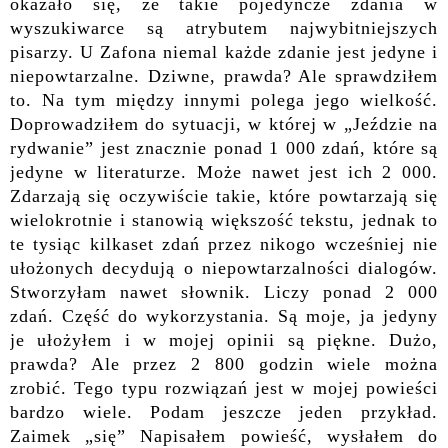
okazało się, że takie pojedyncze zdania w
wyszukiwarce są atrybutem najwybitniejszych
pisarzy. U Zafona niemal każde zdanie jest jedyne i
niepowtarzalne. Dziwne, prawda? Ale sprawdziłem
to. Na tym między innymi polega jego wielkość.
Doprowadziłem do sytuacji, w której w „Jeździe na
rydwanie” jest znacznie ponad 1 000 zdań, które są
jedyne w literaturze. Może nawet jest ich 2 000.
Zdarzają się oczywiście takie, które powtarzają się
wielokrotnie i stanowią większość tekstu, jednak to
te tysiąc kilkaset zdań przez nikogo wcześniej nie
ułożonych decydują o niepowtarzalności dialogów.
Stworzyłam nawet słownik. Liczy ponad 2 000
zdań. Część do wykorzystania. Są moje, ja jedyny
je ułożyłem i w mojej opinii są piękne. Dużo,
prawda? Ale przez 2 800 godzin wiele można
zrobić. Tego typu rozwiązań jest w mojej powieści
bardzo wiele. Podam jeszcze jeden przykład.
Zaimek „się” Napisałem powieść, wysłałem do