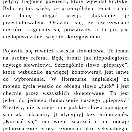
jedyny fragment powieści, który wywołał krytykę.
Było jej tak wiele, że przemyślałem temat i choć
nie lubię ulegać presji, dokładnie je
przestudiowałem. Okazało się, że rzeczywiście
niektóre fragmenty się powtarzały, a to już jest
niedopuszczalne, więc to skorygowałem.
Pojawiła się również kwestia słownictwa. To temat
na osobny referat. Będę bronił jak niepodległości
użytego słownictwa. Szczególnie słowo „pieprzyć”,
które wzbudziło najwięcej kontrowersji jest łatwe
do wybronienia. W literaturze angielskiej za
mojego życia weszło do obiegu słowo „fuck” i jest
obecnie przez wszystkich akceptowane. To jest
jeden do jednego tłumaczenie naszego „pieprzyć”
Niestety, nie istnieje inne polskie słowo opisujące
sam akt seksualny [tradycyjny] bez eufemizmów
„Kochać się” ma wiele znaczeń i nie oddaje
jednoznacznie istoty czynności aktu seksualnego.