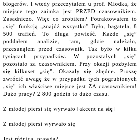
blogerów. I wtedy przeczytałem u prof. Miodka, że
miejsce tego zaimka jest PRZED czasownikiem.
Zasadniczo. Więc co zrobiłem? Potraktowałem to
„się” funkcją „znajdź wszystko” Było, bagatela, 8
500 trafień. To długa powieść. Każde „się”
poddałem analizie, tam, gdzie należało,
przesunąłem przed czasownik. Tak było w kilku
tysiącach przypadków. W pozostałych „się”
pozostało za czasownikiem. Przy okazji pozbyłem
się
kilkuset „się”. Okazały
się
zbędne. Proszę
zwrócić uwagę że w przypadku tych pogrubionych
„się” ich właściwe miejsce jest ZA czasownikiem!
Dużo pracy? 2 800 godzin to dużo czasu.
Z młodej piersi się wyrwało [akcent na
się
]
Z młodej piersi wyrwało się
Jest różnica, prawda?