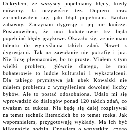
Odkryłem, że wszyscy popełniamy błędy, kiedy
mówimy. Ja oczywiście też. Dopiero teraz
zorientowałem się, jaki błąd popełniam. Bardzo
zabawny. Zaczynam dygresję i jej nie kończę.
Postanowiłem, że moi bohaterowie też będą
popełniać błędy językowe. Okazało się, że nie mam
talentu do wymyślania takich zdań. Nawet z
dygresjami. Tak na zawołanie nie potrafię i już.
Nie liczę pleonazmów, bo to proste. Miałem z tym
wielki problem, głównie dlatego, że moi
bohaterowie to ludzie kulturalni i wykształceni.
Dla takiego prymitywa jak ubek Kowalski nie
miałem problemu z wymyśleniem dowolnej liczby
byków. Ale to postać odosobniona. Udało mi się
wprowadzić do dialogów ponad 120 takich zdań, co
uważam za sukces. Nie będę się dalej rozpisywał
na temat technik literackich bo to temat rzeka. Jak
wspomniałem, przygotowuję wykłady. Ma ich być
kilkanaście godzin. Opowiem o wszystkim, czego