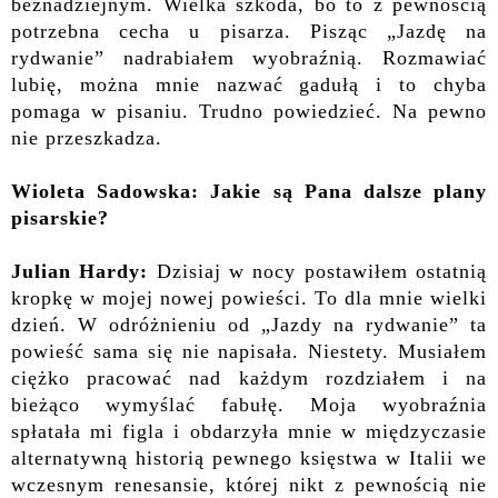
beznadziejnym. Wielka szkoda, bo to z pewnością
potrzebna cecha u pisarza. Pisząc „Jazdę na
rydwanie” nadrabiałem wyobraźnią. Rozmawiać
lubię, można mnie nazwać gadułą i to chyba
pomaga w pisaniu. Trudno powiedzieć. Na pewno
nie przeszkadza.
Wioleta Sadowska: Jakie są Pana dalsze plany
pisarskie?
Julian Hardy:
Dzisiaj w nocy postawiłem ostatnią
kropkę w mojej nowej powieści. To dla mnie wielki
dzień. W odróżnieniu od „Jazdy na rydwanie” ta
powieść sama się nie napisała. Niestety. Musiałem
ciężko pracować nad każdym rozdziałem i na
bieżąco wymyślać fabułę. Moja wyobraźnia
spłatała mi figla i obdarzyła mnie w międzyczasie
alternatywną historią pewnego księstwa w Italii we
wczesnym renesansie, której nikt z pewnością nie