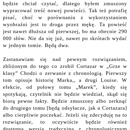
będzie chciał czytać, dlatego byłem zmuszony
wypracować treść nowej powieści. Tak też potrafię
pisać, choć w porównaniu z wykorzystaniem
wyobraźni jest to droga przez mękę. Ta powieść
jest nawet dłuższa od pierwszej, bo ma obecnie 290
000 słów. Nie da się już, nawet po skrótach wydać
w jednym tomie. Będą dwa.
Zastanawiam się nad pewnym rozwiązaniem,
zbliżonym do tego co zrobił Cortazar w „Grze w
klasy” Chodzi o zerwanie z chronologią. Pierwszy
tom opisuje historię Marka,, a drugi Louise. W
efekcie, od połowy tomu „Marek”, kiedy się
spotykają, czytelnik nie będzie wiedział, skąd się
biorą pewne fakty. Będzie zmuszony albo zerknąć
do drugiego tomu [będą odsyłacze, jak u Cortazara]
albo cierpliwie poczekać. Jeżeli się zdecyduję na to
rozwiązanie, to oczywiście będzie również
dostępna wersja tradycyjna z chronologicznym