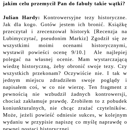
jakim celu przemycił Pan do fabuły takie wątki?
Julian Hardy:
Kontrowersyjne tezy historyczne.
Jak dla kogo. Gotów jestem ich bronić. Książkę
przeczytał i zrecenzował historyk [Recenzja na
Lubimyczytać, pseudonim Markiz] Zgodził się ze
wszystkimi moimi ocenami historycznymi,
wystawił powieści ocenę 9/10.] Ale najlepiej
polegać na własnej ocenie. Mam wystarczającą
wiedzę historyczną, żeby obronić swoje tezy. Czy
wszystkich przekonam? Oczywiście nie. I tak w
jednym miejscu zdradziłem swoje poglądy i
napisałem coś, w co nie wierzę. Ten fragment z
pewnością nie wzbudził żadnych kontrowersji,
chociaż zakłamuje prawdę. Zrobiłem to z pobudek
koniunkturalnych, nie chcąc zrażać czytelników.
Może, jeżeli powieść odniesie sukces, w kolejnym
wydaniu w przypisie napiszę co myślę naprawdę o
pewnej postaci historycznej.