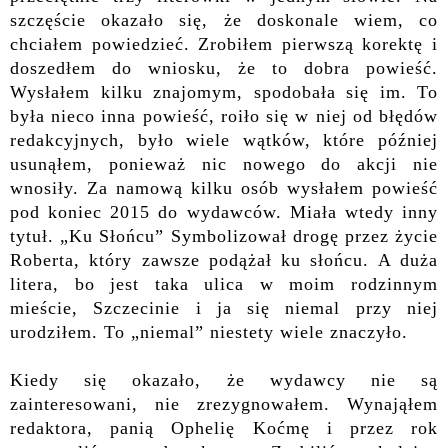
szczęście okazało się, że doskonale wiem, co
chciałem powiedzieć. Zrobiłem pierwszą korektę i
doszedłem do wniosku, że to dobra powieść.
Wysłałem kilku znajomym, spodobała się im. To
była nieco inna powieść, roiło się w niej od błędów
redakcyjnych, było wiele wątków, które później
usunąłem, ponieważ nic nowego do akcji nie
wnosiły. Za namową kilku osób wysłałem powieść
pod koniec 2015 do wydawców. Miała wtedy inny
tytuł. „Ku Słońcu” Symbolizował drogę przez życie
Roberta, który zawsze podążał ku słońcu. A duża
litera, bo jest taka ulica w moim rodzinnym
mieście, Szczecinie i ja się niemal przy niej
urodziłem. To „niemal” niestety wiele znaczyło.
Kiedy się okazało, że wydawcy nie są
zainteresowani, nie zrezygnowałem. Wynająłem
redaktora, panią Ophelię Koćmę i przez rok