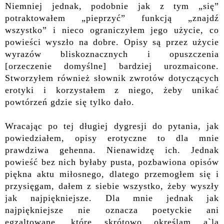
Niemniej jednak, podobnie jak z tym „się”
potraktowałem „pieprzyć” funkcją „znajdź
wszystko” i nieco ograniczyłem jego użycie, co
powieści wyszło na dobre. Opisy są przez użycie
wyrazów bliskoznacznych i opuszczenia
[orzeczenie domyślne] bardziej urozmaicone.
Stworzyłem również słownik zwrotów dotyczących
erotyki i korzystałem z niego, żeby unikać
powtórzeń gdzie się tylko dało.
Wracając po tej długiej dygresji do pytania, jak
powiedziałem, opisy erotyczne to dla mnie
prawdziwa gehenna. Nienawidzę ich. Jednak
powieść bez nich byłaby pusta, pozbawiona opisów
piękna aktu miłosnego, dlatego przemogłem się i
przysięgam, dałem z siebie wszystko, żeby wyszły
jak najpiękniejsze. Dla mnie jednak jak
najpiękniejsze nie oznacza poetyckie ani
egzaltowane, które skrótowo określam a`la