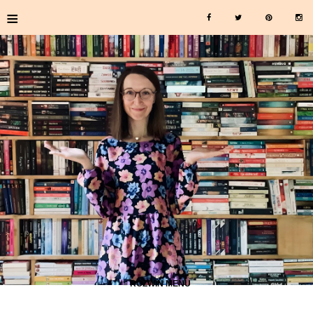
≡
≡ ROZWIŃ MENU