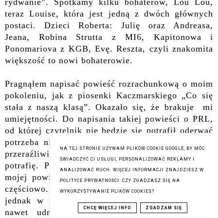
rydwanie”. Spotkamy kilku bohaterów, Lou Lou,
teraz Louise, która jest jedną z dwóch głównych
postaci. Dzieci Roberta: Julię oraz Andreasa,
Jeana, Robina Strutta z MI6, Kapitonowa i
Ponomariova z KGB, Evę. Reszta, czyli znakomita
większość to nowi bohaterowie.
Pragnąłem napisać powieść rozrachunkową o moim
pokoleniu, jak z piosenki Kaczmarskiego „Co się
stała z naszą klasą”. Okazało się, że brakuje mi
umiejętności. Do napisania takiej powieści o PRL,
od której czytelnik nie będzie się potrafił oderwać
potrzeba nie lada talentu. Ponieważ ten PRL był
NA TEJ STRONIE UŻYWAM PLIKÓW COOKIE GOOGLE, BY MÓC
przeraźliwie nudny, a dramatu pisać nie chcę i nie
ŚWIADCZYĆ CI USŁUGI, PERSONALIZOWAĆ REKLAMY I
potrafię. Pragnę, żeby czytelnik nie mógł się od
ANALIZOWAĆ RUCH. WIĘCEJ INFORMACJI ZNAJDZIESZ W
mojej powieści oderwać. Mój zamiar powiódł się
POLITYCE PRYWATNOŚCI. CZY ZGADZASZ SIĘ NA
częściowo. Nieco mniej niż połowa akcji toczy się
WYKORZYSTYWANIE PLIKÓW COOKIES?
jednak w tym nieszczęsnym PRL. Udało mi się
CHCĘ WIĘCEJ INFO
ZGADZAM SIĘ
nawet udramatyzować losy bohaterów. Jednak