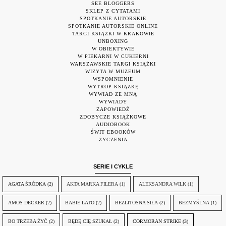
SEE BLOGGERS
SKLEP Z CYTATAMI
SPOTKANIE AUTORSKIE
SPOTKANIE AUTORSKIE ONLINE
TARGI KSIĄŻKI W KRAKOWIE
UNBOXING
W OBIEKTYWIE
W PIEKARNI W CUKIERNI
WARSZAWSKIE TARGI KSIĄŻKI
WIZYTA W MUZEUM
WSPOMNIENIE
WYTROP KSIĄŻKĘ
WYWIAD ZE MNĄ
WYWIADY
ZAPOWIEDŹ
ZDOBYCZE KSIĄŻKOWE
AUDIOBOOK
ŚWIT EBOOKÓW
ŻYCZENIA
SERIE I CYKLE
AGATA ŚRÓDKA
(2)
AKTA MARKA FILERA
(1)
ALEKSANDRA WILK
(1)
AMOS DECKER
(2)
BABIE LATO
(2)
BEZLITOSNA SIŁA
(2)
BEZMYŚLNA
(1)
BO TRZEBA ŻYĆ
(2)
BĘDĘ CIĘ SZUKAŁ
(2)
CORMORAN STRIKE
(3)