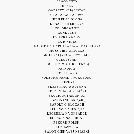
FRAGMENTY
FRASZKI
GADŻETY KSIĄŻKOWE
GRA PARAGRAFOWA
JUBILEUSZ BLOGA
KANAPA LITERACKA
KOLOROWANIE
KONKURSY
KSIĄŻKA ZA 1 ZŁ
LA RIVISTA
MODERACJA SPOTKANIA AUTORSKIEGO
MOJA BIBLIOTECZKA
MOJE KSIĄŻKOWE RYTUAŁY
OGŁOSZENIA
POCISK Z MOJĄ RECENZJĄ
PATRONAT
PCHLI TARG
PODSUMOWANIE TWÓRCZOŚCI
PREZENT
PREZENTACJA AUTORA
PREZENTACJA KSIĄŻKI
PROGRAM PASJONACI
PRZYGARNIJ KSIĄŻKĘ
RAPORT O BLOGACH
RECENZJA MIESIĄCA
RECENZJA NA OKŁADCE
RECENZJA NA PORTALU
REKORD POLSKI
ROZDAWAJKA
SALON CIEKAWEJ KSIĄŻKI