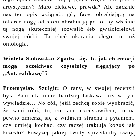
artystyczny? Mało ciekawe, prawda? Ale zacznie
nas ten opis wciągać, gdy facet obrabiający na
tokarce nogę od stołu obrabia ją po to, by właśnie
tą nogą skuteczniej rozwalić łeb gwałcicielowi
swojej córki. Ta chęć ukarania złego to już
ontologia.
Wioleta Sadowska: Zgadza się. To jakich emocji
mogą oczekiwać czytelnicy sięgający po
„Antarabhawę”?
Przemysław Szulgit:
O rany, w swojej recenzji
była Pani dla mnie bardziej łaskawa niż w tym
wywiadzie… No cóż, jeśli zechcą sobie wyobrazić,
że sami robią to, co tam przedstawiłem, to na
pewno zmierzą się z widmem strachu i pytaniem,
czy umieją kochać, czy raczej traktują kogoś jak
krzesło? Powyżej jakiej kwoty sprzedaliby swoją