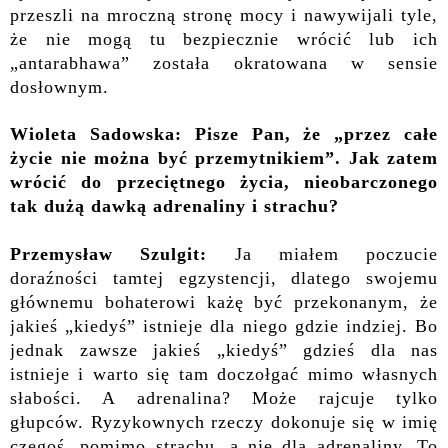
przeszli na mroczną stronę mocy i nawywijali tyle,
że nie mogą tu bezpiecznie wrócić lub ich
„antarabhawa” została okratowana w sensie
dosłownym.
Wioleta Sadowska: Pisze Pan, że „przez całe
życie nie można być przemytnikiem”. Jak zatem
wrócić do przeciętnego życia, nieobarczonego
tak dużą dawką adrenaliny i strachu?
Przemysław Szulgit:
Ja miałem poczucie
doraźności tamtej egzystencji, dlatego swojemu
głównemu bohaterowi każę być przekonanym, że
jakieś „kiedyś” istnieje dla niego gdzie indziej. Bo
jednak zawsze jakieś „kiedyś” gdzieś dla nas
istnieje i warto się tam doczołgać mimo własnych
słabości. A adrenalina? Może rajcuje tylko
głupców. Ryzykownych rzeczy dokonuje się w imię
czegoś, pomimo strachu, a nie dla adrenaliny. To