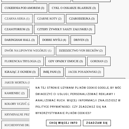
CUKIERNIA POD AMOREM
(3)
CYKL O OSKARZE BLAJERZE
(3)
CZARNA SERIA
(1)
CZARNE KOTY
(2)
CZARODZIEJKA
(3)
CZASOTORIUM
(3)
CZTERY ŻYWIOŁY SASZY ZAŁUSKIEJ
(3)
DARINGHAM HALL
(3)
DOBRE MYŚLI
(4)
DRIVEN
(3)
DWÓR NA LIPOWYM WZGÓRZU
(1)
DZIEDZICTWO VON BECKÓW
(2)
FLORENCKA TRYLOGIA
(2)
GDY OPADŁY EMOCJE
(3)
GORDIAN
(2)
IGRAJĄC Z OGNIEM
(3)
IMIĘ PANI
(3)
JACEK POSADOWSKI
(2)
JAKUB MORTKA
(1)
JAKUB STERN
(2)
JAROCIN
(2)
JOHN BEHRINGER
(2)
NA TEJ STRONIE UŻYWAM PLIKÓW COOKIE GOOGLE, BY MÓC
KAMIENIEC
(2)
KIEDY...
(2)
KOCIEWSKA TRYLOGIA
(3)
KOLORY ZŁA
(2)
ŚWIADCZYĆ CI USŁUGI, PERSONALIZOWAĆ REKLAMY I
ANALIZOWAĆ RUCH. WIĘCEJ INFORMACJI ZNAJDZIESZ W
KOLORY UCZUĆ
(2)
KONKURS NA ŻONĘ
(2)
KRONIKI SOSNOWIECKIE
(2)
POLITYCE PRYWATNOŚCI. CZY ZGADZASZ SIĘ NA
WYKORZYSTYWANIE PLIKÓW COOKIES?
KRYMINALNE PRZYPADKI DAISY D.
(1)
KUBA SOBAŃSKI
(9)
CHCĘ WIĘCEJ INFO
ZGADZAM SIĘ
KUCHENNYMI DRZWIAMI
(1)
LABORATORIUM MIŁOŚCI
(1)