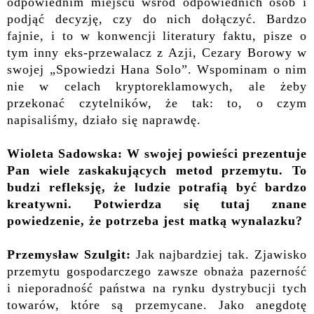
odpowiednim miejscu wśród odpowiednich osób i
podjąć decyzję, czy do nich dołączyć. Bardzo
fajnie, i to w konwencji literatury faktu, pisze o
tym inny eks-przewalacz z Azji, Cezary Borowy w
swojej „Spowiedzi Hana Solo”. Wspominam o nim
nie w celach kryptoreklamowych, ale żeby
przekonać czytelników, że tak: to, o czym
napisaliśmy, działo się naprawdę.
Wioleta Sadowska: W swojej powieści prezentuje
Pan wiele zaskakujących metod przemytu. To
budzi refleksję, że ludzie potrafią być bardzo
kreatywni. Potwierdza się tutaj znane
powiedzenie, że potrzeba jest matką wynalazku?
Przemysław Szulgit:
Jak najbardziej tak. Zjawisko
przemytu gospodarczego zawsze obnaża pazerność
i nieporadność państwa na rynku dystrybucji tych
towarów, które są przemycane. Jako anegdotę