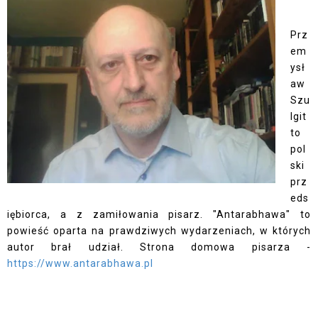
Prz
em
ysł
aw
Szu
lgit
to
pol
ski
prz
eds
iębiorca, a z zamiłowania pisarz. "Antarabhawa" to
powieść oparta na prawdziwych wydarzeniach, w których
autor brał udział. Strona domowa pisarza -
https://www.antarabhawa.pl