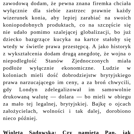
zawodową dodam, że pewna znana firemka chciała
wyłącznie dla siebie zastrzec prawnie każdy
wizerunek konia, aby lepiej zarabiać na swoich
koniopodobnych produktach, co na szczęście się
nie udało pomimo szalejącej globalizacji, bo już
dziecko bazgrzące kucyka na kartce stałoby się
wtedy w świetle prawa przestępcą. A jako historyk
z wykształcenia dodam drugą anegdotę, że wojna o
niepodległość Stanów Zjednoczonych miała
podłoże wyłącznie ekonomiczne. Ludzie w
koloniach mieli dość dobrodziejstw brytyjskiego
prawa narzucającego im ceny, a za broń chwycili,
gdy Londyn zdelegalizował im samowolnie
drukowaną walutę — dolara — bo mieli w obiegu
za mało tej legalnej, brytyjskiej. Bajkę o ojcach
założycielach, wolności i tak dalej, dorobiono
nieco później.
Wioleta Sadowska: Czy pamięta Pan, jak