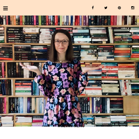
≡
≡ ROZWIŃ MENU