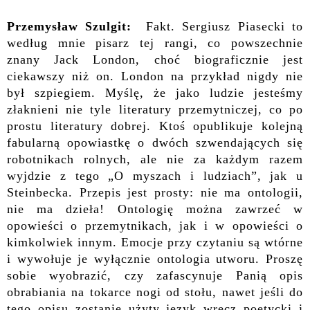
Przemysław Szulgit:
Fakt. Sergiusz Piasecki to
według mnie pisarz tej rangi, co powszechnie
znany Jack London, choć biograficznie jest
ciekawszy niż on. London na przykład nigdy nie
był szpiegiem. Myślę, że jako ludzie jesteśmy
złaknieni nie tyle literatury przemytniczej, co po
prostu literatury dobrej. Ktoś opublikuje kolejną
fabularną opowiastkę o dwóch szwendających się
robotnikach rolnych, ale nie za każdym razem
wyjdzie z tego „O myszach i ludziach”, jak u
Steinbecka. Przepis jest prosty: nie ma ontologii,
nie ma dzieła! Ontologię można zawrzeć w
opowieści o przemytnikach, jak i w opowieści o
kimkolwiek innym. Emocje przy czytaniu są wtórne
i wywołuje je wyłącznie ontologia utworu. Proszę
sobie wyobrazić, czy zafascynuje Panią opis
obrabiania na tokarce nogi od stołu, nawet jeśli do
tego opisu zostanie użyty język wręcz poetycki i