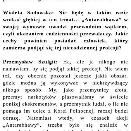
Wioleta Sadowska: Nie będę w takim razie
wnikać głębiej w ten temat… „Antarabhawa” w
swojej wymowie uwodzi przewodnim wątkiem,
czyli ukazaniem codzienności przewalaczy. Jakie
cechy powinien posiadać człowiek, który
zamierza podjąć się tej niecodziennej profesji?
Przemysław Szulgit:
Ha, ale ja nikogo nie
namawiam, by się podjął takiej profesji. Nie wiem
też, czy obecnie pozostał jeszcze jakiś obszar,
gdzie można ją wykonywać w niekrzywdzący
nikogo sposób. My, jako przemytnicy złota,
przemyt narkotyków plasowaliśmy w świecie
poniżej ekskrementów, a przemytnik ludzi, o ile nie
pomaga im uciec z Korei Północnej, raczej budzi
odrazę. Natomiast wtedy, w czasach akcji
„Antarabhawy”, trzeba było się znaleźć w