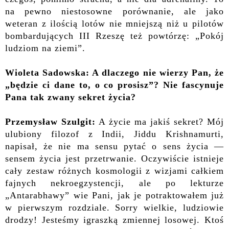
na pewno niestosowne porównanie, ale jako
weteran z ilością lotów nie mniejszą niż u pilotów
bombardujących III Rzeszę też powtórzę: „Pokój
ludziom na ziemi”.
Wioleta Sadowska: A dlaczego nie wierzy Pan, że
„będzie ci dane to, o co prosisz”? Nie fascynuje
Pana tak zwany sekret życia?
Przemysław Szulgit:
A życie ma jakiś sekret? Mój
ulubiony filozof z Indii, Jiddu Krishnamurti,
napisał, że nie ma sensu pytać o sens życia —
sensem życia jest przetrwanie. Oczywiście istnieje
cały zestaw różnych kosmologii z wizjami całkiem
fajnych nekroegzystencji, ale po lekturze
„Antarabhawy” wie Pani, jak je potraktowałem już
w pierwszym rozdziale. Sorry wielkie, ludziowie
drodzy! Jesteśmy igraszką zmiennej losowej. Ktoś