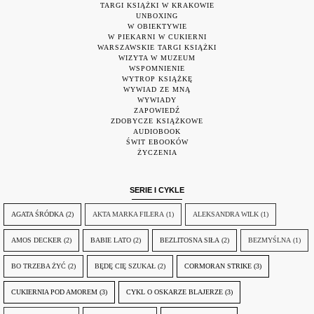
TARGI KSIĄŻKI W KRAKOWIE
UNBOXING
W OBIEKTYWIE
W PIEKARNI W CUKIERNI
WARSZAWSKIE TARGI KSIĄŻKI
WIZYTA W MUZEUM
WSPOMNIENIE
WYTROP KSIĄŻKĘ
WYWIAD ZE MNĄ
WYWIADY
ZAPOWIEDŹ
ZDOBYCZE KSIĄŻKOWE
AUDIOBOOK
ŚWIT EBOOKÓW
ŻYCZENIA
SERIE I CYKLE
AGATA ŚRÓDKA
(2)
AKTA MARKA FILERA
(1)
ALEKSANDRA WILK
(1)
AMOS DECKER
(2)
BABIE LATO
(2)
BEZLITOSNA SIŁA
(2)
BEZMYŚLNA
(1)
BO TRZEBA ŻYĆ
(2)
BĘDĘ CIĘ SZUKAŁ
(2)
CORMORAN STRIKE
(3)
CUKIERNIA POD AMOREM
(3)
CYKL O OSKARZE BLAJERZE
(3)