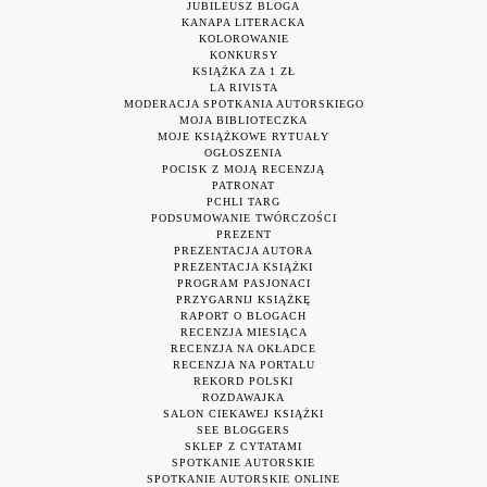
JUBILEUSZ BLOGA
KANAPA LITERACKA
KOLOROWANIE
KONKURSY
KSIĄŻKA ZA 1 ZŁ
LA RIVISTA
MODERACJA SPOTKANIA AUTORSKIEGO
MOJA BIBLIOTECZKA
MOJE KSIĄŻKOWE RYTUAŁY
OGŁOSZENIA
POCISK Z MOJĄ RECENZJĄ
PATRONAT
PCHLI TARG
PODSUMOWANIE TWÓRCZOŚCI
PREZENT
PREZENTACJA AUTORA
PREZENTACJA KSIĄŻKI
PROGRAM PASJONACI
PRZYGARNIJ KSIĄŻKĘ
RAPORT O BLOGACH
RECENZJA MIESIĄCA
RECENZJA NA OKŁADCE
RECENZJA NA PORTALU
REKORD POLSKI
ROZDAWAJKA
SALON CIEKAWEJ KSIĄŻKI
SEE BLOGGERS
SKLEP Z CYTATAMI
SPOTKANIE AUTORSKIE
SPOTKANIE AUTORSKIE ONLINE