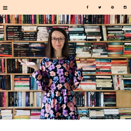
≡
≡ ROZWIŃ MENU