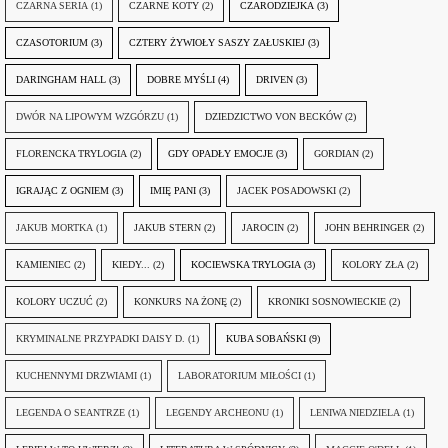
CZARNA SERIA
(1)
CZARNE KOTY
(2)
CZARODZIEJKA
(3)
CZASOTORIUM
(3)
CZTERY ŻYWIOŁY SASZY ZAŁUSKIEJ
(3)
DARINGHAM HALL
(3)
DOBRE MYŚLI
(4)
DRIVEN
(3)
DWÓR NA LIPOWYM WZGÓRZU
(1)
DZIEDZICTWO VON BECKÓW
(2)
FLORENCKA TRYLOGIA
(2)
GDY OPADŁY EMOCJE
(3)
GORDIAN
(2)
IGRAJĄC Z OGNIEM
(3)
IMIĘ PANI
(3)
JACEK POSADOWSKI
(2)
JAKUB MORTKA
(1)
JAKUB STERN
(2)
JAROCIN
(2)
JOHN BEHRINGER
(2)
KAMIENIEC
(2)
KIEDY...
(2)
KOCIEWSKA TRYLOGIA
(3)
KOLORY ZŁA
(2)
KOLORY UCZUĆ
(2)
KONKURS NA ŻONĘ
(2)
KRONIKI SOSNOWIECKIE
(2)
KRYMINALNE PRZYPADKI DAISY D.
(1)
KUBA SOBAŃSKI
(9)
KUCHENNYMI DRZWIAMI
(1)
LABORATORIUM MIŁOŚCI
(1)
LEGENDA O SEANTRZE
(1)
LEGENDY ARCHEONU
(1)
LENIWA NIEDZIELA
(1)