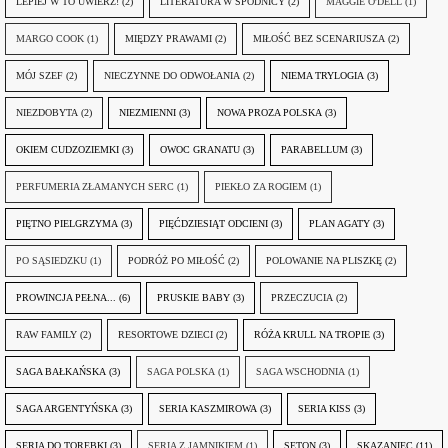
LEPIEJ W TO UWIERZ!
(2)
LITERATURA W SPÓDNICY
(2)
MAGGIE O'DELL
(1)
MARGO COOK
(1)
MIĘDZY PRAWAMI
(2)
MIŁOŚĆ BEZ SCENARIUSZA
(2)
MÓJ SZEF
(2)
NIECZYNNE DO ODWOŁANIA
(2)
NIEMA TRYLOGIA
(3)
NIEZDOBYTA
(2)
NIEZMIENNI
(3)
NOWA PROZA POLSKA
(3)
OKIEM CUDZOZIEMKI
(3)
OWOC GRANATU
(3)
PARABELLUM
(3)
PERFUMERIA ZŁAMANYCH SERC
(1)
PIEKŁO ZA ROGIEM
(1)
PIĘTNO PIELGRZYMA
(3)
PIĘĆDZIESIĄT ODCIENI
(3)
PLAN AGATY
(3)
PO SĄSIEDZKU
(1)
PODRÓŻ PO MIŁOŚĆ
(2)
POLOWANIE NA PLISZKĘ
(2)
PROWINCJA PEŁNA...
(6)
PRUSKIE BABY
(3)
PRZECZUCIA
(2)
RAW FAMILY
(2)
RESORTOWE DZIECI
(2)
RÓŻA KRULL NA TROPIE
(3)
SAGA BAŁKAŃSKA
(3)
SAGA POLSKA
(1)
SAGA WSCHODNIA
(1)
SAGA ARGENTYŃSKA
(3)
SERIA KASZMIROWA
(3)
SERIA KISS
(3)
SERIA DO TOREBKI
(3)
SERIA Z JAMNIKIEM
(1)
SETON
(3)
SKAZANIEC
(11)