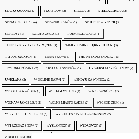
STACJA JAGODNO
(7)
STARY DOM
(3)
STELLA
(3)
STELLA LERSKA
(3)
STRACONE DUSZE
(4)
STRAŻNICY SNÓW
(1)
STULECIE WINNYCH
(3)
SZPIEDZY
(1)
SZTUKA ŻYCIA
(1)
TAJEMNICE ASKIRU
(1)
TAKIE RZECZY TYLKO Z MĘŻEM
(4)
TAMI Z KRAINY PIĘKNYCH KONI
(3)
TAYLOR JACKSON
(2)
TESSA BROWN
(1)
THE INTERDEPENDENCY
(3)
TRYLOGIA RÓŻANA
(2)
TRYLOGIA ŚWIATÓW
(1)
UNIWERSUM SZEŚCIANÓW
(2)
UWIKŁANA
(3)
W DOLINIE NARWI
(2)
WENDYJSKA WINNICA
(2)
WESOŁA ROZWÓDKA
(3)
WILLIAM WISTING
(9)
WINNE WZGÓRZE
(2)
WOJNA W JANGBLIZJI
(3)
WOLNE MIASTO RADES
(2)
WSCHÓD ZIEMI
(1)
WSZYSTKIE PORY UCZUĆ
(4)
WYBÓR JEST TYLKO ZŁUDZENIEM
(2)
WYPRZEDAŻ SNÓW
(2)
WYSŁANNICY
(3)
WĘDROWCY
(3)
Z BIBLIOTEKI DUCHA GÓR
(1)
ZANIM NADEJDZIE JUTRO
(3)
ZAPOMNIANY
(2)