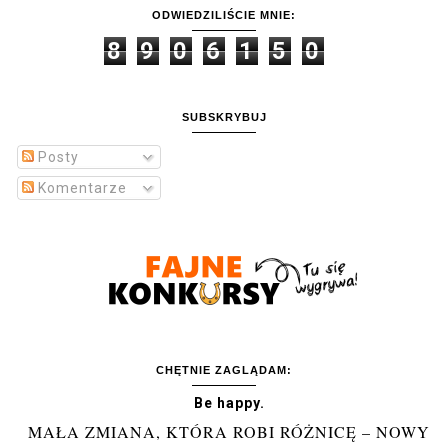
ODWIEDZILIŚCIE MNIE:
8
9
0
6
1
5
0
SUBSKRYBUJ
Posty
Komentarze
CHĘTNIE ZAGLĄDAM:
Be happy.
MAŁA ZMIANA, KTÓRA ROBI RÓŻNICĘ – NOWY