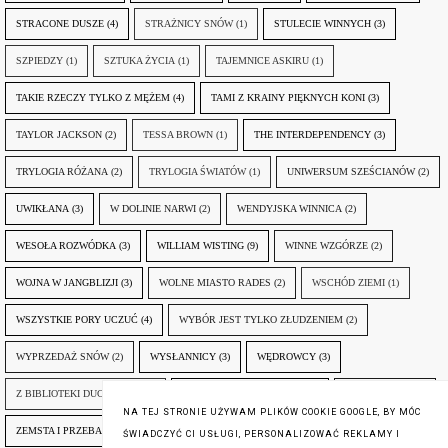
STRACONE DUSZE
(4)
STRAŻNICY SNÓW
(1)
STULECIE WINNYCH
(3)
SZPIEDZY
(1)
SZTUKA ŻYCIA
(1)
TAJEMNICE ASKIRU
(1)
TAKIE RZECZY TYLKO Z MĘŻEM
(4)
TAMI Z KRAINY PIĘKNYCH KONI
(3)
TAYLOR JACKSON
(2)
TESSA BROWN
(1)
THE INTERDEPENDENCY
(3)
TRYLOGIA RÓŻANA
(2)
TRYLOGIA ŚWIATÓW
(1)
UNIWERSUM SZEŚCIANÓW
(2)
UWIKŁANA
(3)
W DOLINIE NARWI
(2)
WENDYJSKA WINNICA
(2)
WESOŁA ROZWÓDKA
(3)
WILLIAM WISTING
(9)
WINNE WZGÓRZE
(2)
WOJNA W JANGBLIZJI
(3)
WOLNE MIASTO RADES
(2)
WSCHÓD ZIEMI
(1)
WSZYSTKIE PORY UCZUĆ
(4)
WYBÓR JEST TYLKO ZŁUDZENIEM
(2)
WYPRZEDAŻ SNÓW
(2)
WYSŁANNICY
(3)
WĘDROWCY
(3)
Z BIBLIOTEKI DUCHA GÓR
(1)
ZANIM NADEJDZIE JUTRO
(3)
ZAPOMNIANY
(2)
NA TEJ STRONIE UŻYWAM PLIKÓW COOKIE GOOGLE, BY MÓC
ZEMSTA I PRZEBACZENIE
(6)
ŚLADY ZBRODNI
(3)
ŻYCIA W ŻYCIU
(3)
ŚWIADCZYĆ CI USŁUGI, PERSONALIZOWAĆ REKLAMY I