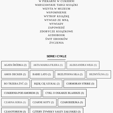
W PIEKARNI W CUKIERNI
WARSZAWSKIE TARGI KSIĄŻKI
WIZYTA W MUZEUM
WSPOMNIENIE
WYTROP KSIĄŻKĘ
WYWIAD ZE MNĄ
WYWIADY
ZAPOWIEDŹ
ZDOBYCZE KSIĄŻKOWE
AUDIOBOOK
ŚWIT EBOOKÓW
ŻYCZENIA
SERIE I CYKLE
AGATA ŚRÓDKA
(2)
AKTA MARKA FILERA
(1)
ALEKSANDRA WILK
(1)
AMOS DECKER
(2)
BABIE LATO
(2)
BEZLITOSNA SIŁA
(2)
BEZMYŚLNA
(1)
BO TRZEBA ŻYĆ
(2)
BĘDĘ CIĘ SZUKAŁ
(2)
CORMORAN STRIKE
(3)
CUKIERNIA POD AMOREM
(3)
CYKL O OSKARZE BLAJERZE
(3)
CZARNA SERIA
(1)
CZARNE KOTY
(2)
CZARODZIEJKA
(3)
CZASOTORIUM
(3)
CZTERY ŻYWIOŁY SASZY ZAŁUSKIEJ
(3)