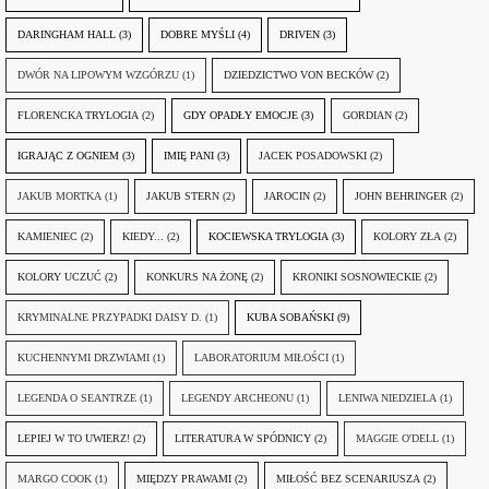
DARINGHAM HALL
(3)
DOBRE MYŚLI
(4)
DRIVEN
(3)
DWÓR NA LIPOWYM WZGÓRZU
(1)
DZIEDZICTWO VON BECKÓW
(2)
FLORENCKA TRYLOGIA
(2)
GDY OPADŁY EMOCJE
(3)
GORDIAN
(2)
IGRAJĄC Z OGNIEM
(3)
IMIĘ PANI
(3)
JACEK POSADOWSKI
(2)
JAKUB MORTKA
(1)
JAKUB STERN
(2)
JAROCIN
(2)
JOHN BEHRINGER
(2)
KAMIENIEC
(2)
KIEDY...
(2)
KOCIEWSKA TRYLOGIA
(3)
KOLORY ZŁA
(2)
KOLORY UCZUĆ
(2)
KONKURS NA ŻONĘ
(2)
KRONIKI SOSNOWIECKIE
(2)
KRYMINALNE PRZYPADKI DAISY D.
(1)
KUBA SOBAŃSKI
(9)
KUCHENNYMI DRZWIAMI
(1)
LABORATORIUM MIŁOŚCI
(1)
LEGENDA O SEANTRZE
(1)
LEGENDY ARCHEONU
(1)
LENIWA NIEDZIELA
(1)
LEPIEJ W TO UWIERZ!
(2)
LITERATURA W SPÓDNICY
(2)
MAGGIE O'DELL
(1)
MARGO COOK
(1)
MIĘDZY PRAWAMI
(2)
MIŁOŚĆ BEZ SCENARIUSZA
(2)