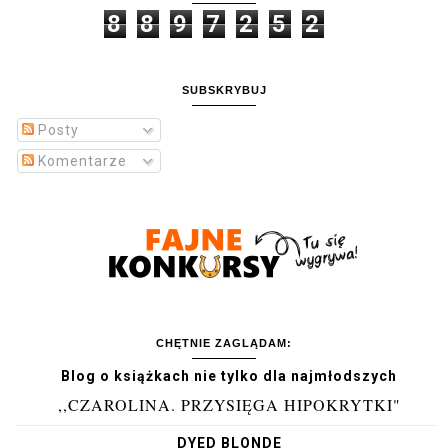
8
8
9
7
2
5
2
SUBSKRYBUJ
Posty
Komentarze
CHĘTNIE ZAGLĄDAM:
Blog o książkach nie tylko dla najmłodszych
,,CZAROLINA. PRZYSIĘGA HIPOKRYTKI"
DYED BLONDE