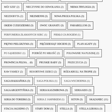
MÓJ SZEF
(2)
NIECZYNNE DO ODWOŁANIA
(2)
NIEMA TRYLOGIA
(3)
NIEZDOBYTA
(2)
NIEZMIENNI
(3)
NOWA PROZA POLSKA
(3)
OKIEM CUDZOZIEMKI
(3)
OWOC GRANATU
(3)
PARABELLUM
(3)
PERFUMERIA ZŁAMANYCH SERC
(1)
PIEKŁO ZA ROGIEM
(1)
PIĘTNO PIELGRZYMA
(3)
PIĘĆDZIESIĄT ODCIENI
(3)
PLAN AGATY
(3)
PO SĄSIEDZKU
(1)
PODRÓŻ PO MIŁOŚĆ
(2)
POLOWANIE NA PLISZKĘ
(2)
PROWINCJA PEŁNA...
(6)
PRUSKIE BABY
(3)
PRZECZUCIA
(2)
RAW FAMILY
(2)
RESORTOWE DZIECI
(2)
RÓŻA KRULL NA TROPIE
(3)
SAGA BAŁKAŃSKA
(3)
SAGA POLSKA
(1)
SAGA WSCHODNIA
(1)
SAGA ARGENTYŃSKA
(3)
SERIA KASZMIROWA
(3)
SERIA KISS
(3)
SERIA DO TOREBKI
(3)
SERIA Z JAMNIKIEM
(1)
SETON
(3)
SKAZANIEC
(11)
STACJA JAGODNO
(7)
STARY DOM
(3)
STELLA
(3)
STELLA LERSKA
(3)