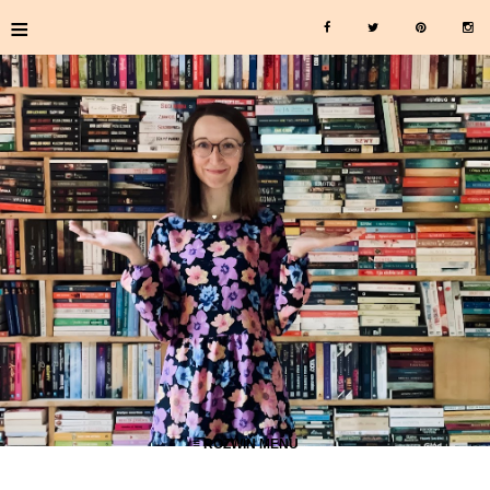
≡
≡ ROZWIŃ MENU