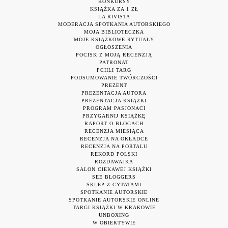
KONKURSY
KSIĄŻKA ZA 1 ZŁ
LA RIVISTA
MODERACJA SPOTKANIA AUTORSKIEGO
MOJA BIBLIOTECZKA
MOJE KSIĄŻKOWE RYTUAŁY
OGŁOSZENIA
POCISK Z MOJĄ RECENZJĄ
PATRONAT
PCHLI TARG
PODSUMOWANIE TWÓRCZOŚCI
PREZENT
PREZENTACJA AUTORA
PREZENTACJA KSIĄŻKI
PROGRAM PASJONACI
PRZYGARNIJ KSIĄŻKĘ
RAPORT O BLOGACH
RECENZJA MIESIĄCA
RECENZJA NA OKŁADCE
RECENZJA NA PORTALU
REKORD POLSKI
ROZDAWAJKA
SALON CIEKAWEJ KSIĄŻKI
SEE BLOGGERS
SKLEP Z CYTATAMI
SPOTKANIE AUTORSKIE
SPOTKANIE AUTORSKIE ONLINE
TARGI KSIĄŻKI W KRAKOWIE
UNBOXING
W OBIEKTYWIE