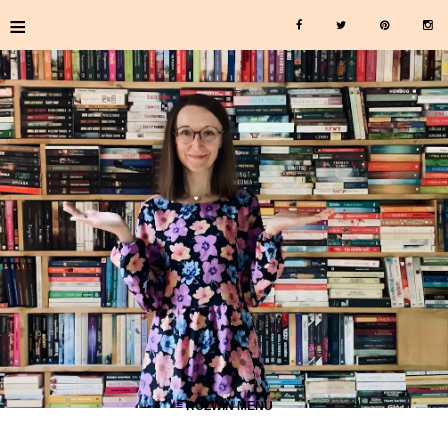
≡
≡ ROZWIŃ MENU