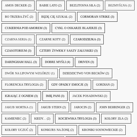
AMOS DECKER
(2)
BABIE LATO
(2)
BEZLITOSNA SIŁA
(2)
BEZMYŚLNA
(1)
BO TRZEBA ŻYĆ
(2)
BĘDĘ CIĘ SZUKAŁ
(2)
CORMORAN STRIKE
(3)
CUKIERNIA POD AMOREM
(3)
CYKL O OSKARZE BLAJERZE
(3)
CZARNA SERIA
(1)
CZARNE KOTY
(2)
CZARODZIEJKA
(3)
CZASOTORIUM
(3)
CZTERY ŻYWIOŁY SASZY ZAŁUSKIEJ
(3)
DARINGHAM HALL
(3)
DOBRE MYŚLI
(4)
DRIVEN
(3)
DWÓR NA LIPOWYM WZGÓRZU
(1)
DZIEDZICTWO VON BECKÓW
(2)
FLORENCKA TRYLOGIA
(2)
GDY OPADŁY EMOCJE
(3)
GORDIAN
(2)
IGRAJĄC Z OGNIEM
(3)
IMIĘ PANI
(3)
JACEK POSADOWSKI
(2)
JAKUB MORTKA
(1)
JAKUB STERN
(2)
JAROCIN
(2)
JOHN BEHRINGER
(2)
KAMIENIEC
(2)
KIEDY...
(2)
KOCIEWSKA TRYLOGIA
(3)
KOLORY ZŁA
(2)
KOLORY UCZUĆ
(2)
KONKURS NA ŻONĘ
(2)
KRONIKI SOSNOWIECKIE
(2)