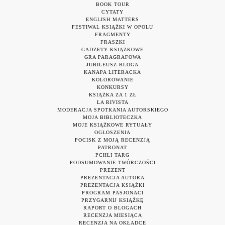
BOOK TOUR
CYTATY
ENGLISH MATTERS
FESTIWAL KSIĄŻKI W OPOLU
FRAGMENTY
FRASZKI
GADŻETY KSIĄŻKOWE
GRA PARAGRAFOWA
JUBILEUSZ BLOGA
KANAPA LITERACKA
KOLOROWANIE
KONKURSY
KSIĄŻKA ZA 1 ZŁ
LA RIVISTA
MODERACJA SPOTKANIA AUTORSKIEGO
MOJA BIBLIOTECZKA
MOJE KSIĄŻKOWE RYTUAŁY
OGŁOSZENIA
POCISK Z MOJĄ RECENZJĄ
PATRONAT
PCHLI TARG
PODSUMOWANIE TWÓRCZOŚCI
PREZENT
PREZENTACJA AUTORA
PREZENTACJA KSIĄŻKI
PROGRAM PASJONACI
PRZYGARNIJ KSIĄŻKĘ
RAPORT O BLOGACH
RECENZJA MIESIĄCA
RECENZJA NA OKŁADCE