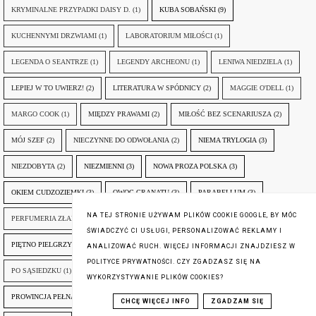
KRYMINALNE PRZYPADKI DAISY D.
(1)
KUBA SOBAŃSKI
(9)
KUCHENNYMI DRZWIAMI
(1)
LABORATORIUM MIŁOŚCI
(1)
LEGENDA O SEANTRZE
(1)
LEGENDY ARCHEONU
(1)
LENIWA NIEDZIELA
(1)
LEPIEJ W TO UWIERZ!
(2)
LITERATURA W SPÓDNICY
(2)
MAGGIE O'DELL
(1)
MARGO COOK
(1)
MIĘDZY PRAWAMI
(2)
MIŁOŚĆ BEZ SCENARIUSZA
(2)
MÓJ SZEF
(2)
NIECZYNNE DO ODWOŁANIA
(2)
NIEMA TRYLOGIA
(3)
NIEZDOBYTA
(2)
NIEZMIENNI
(3)
NOWA PROZA POLSKA
(3)
OKIEM CUDZOZIEMKI
(3)
OWOC GRANATU
(3)
PARABELLUM
(3)
NA TEJ STRONIE UŻYWAM PLIKÓW COOKIE GOOGLE, BY MÓC
PERFUMERIA ZŁAMANYCH SERC
(1)
PIEKŁO ZA ROGIEM
(1)
ŚWIADCZYĆ CI USŁUGI, PERSONALIZOWAĆ REKLAMY I
PIĘTNO PIELGRZYMA
(3)
PIĘĆDZIESIĄT ODCIENI
(3)
PLAN AGATY
(3)
ANALIZOWAĆ RUCH. WIĘCEJ INFORMACJI ZNAJDZIESZ W
POLITYCE PRYWATNOŚCI. CZY ZGADZASZ SIĘ NA
PO SĄSIEDZKU
(1)
PODRÓŻ PO MIŁOŚĆ
(2)
POLOWANIE NA PLISZKĘ
(2)
WYKORZYSTYWANIE PLIKÓW COOKIES?
PROWINCJA PEŁNA...
(6)
PRUSKIE BABY
(3)
PRZECZUCIA
(2)
CHCĘ WIĘCEJ INFO
ZGADZAM SIĘ