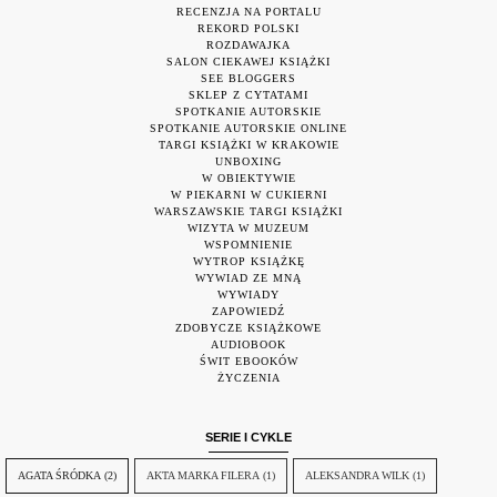
RECENZJA NA PORTALU
REKORD POLSKI
ROZDAWAJKA
SALON CIEKAWEJ KSIĄŻKI
SEE BLOGGERS
SKLEP Z CYTATAMI
SPOTKANIE AUTORSKIE
SPOTKANIE AUTORSKIE ONLINE
TARGI KSIĄŻKI W KRAKOWIE
UNBOXING
W OBIEKTYWIE
W PIEKARNI W CUKIERNI
WARSZAWSKIE TARGI KSIĄŻKI
WIZYTA W MUZEUM
WSPOMNIENIE
WYTROP KSIĄŻKĘ
WYWIAD ZE MNĄ
WYWIADY
ZAPOWIEDŹ
ZDOBYCZE KSIĄŻKOWE
AUDIOBOOK
ŚWIT EBOOKÓW
ŻYCZENIA
SERIE I CYKLE
AGATA ŚRÓDKA
(2)
AKTA MARKA FILERA
(1)
ALEKSANDRA WILK
(1)