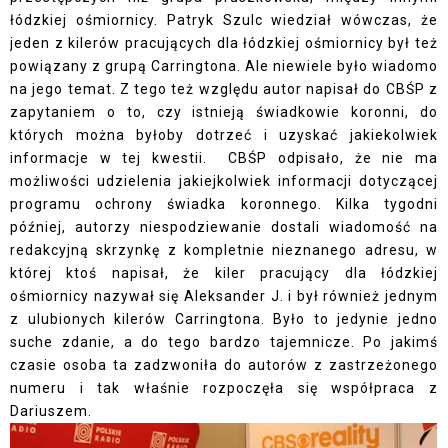
łódzkiej ośmiornicy. Patryk Szulc wiedział wówczas, że
jeden z kilerów pracujących dla łódzkiej ośmiornicy był też
powiązany z grupą Carringtona. Ale niewiele było wiadomo
na jego temat. Z tego też względu autor napisał do CBŚP z
zapytaniem o to, czy istnieją świadkowie koronni, do
których można byłoby dotrzeć i uzyskać jakiekolwiek
informacje w tej kwestii. CBŚP odpisało, że nie ma
możliwości udzielenia jakiejkolwiek informacji dotyczącej
programu ochrony świadka koronnego. Kilka tygodni
później, autorzy niespodziewanie dostali wiadomość na
redakcyjną skrzynkę z kompletnie nieznanego adresu, w
której ktoś napisał, że kiler pracujący dla łódzkiej
ośmiornicy nazywał się Aleksander J. i był również jednym
z ulubionych kilerów Carringtona. Było to jedynie jedno
suche zdanie, a do tego bardzo tajemnicze. Po jakimś
czasie osoba ta zadzwoniła do autorów z zastrzeżonego
numeru i tak właśnie rozpoczęła się współpraca z
Dariuszem.