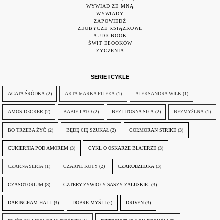
WYWIAD ZE MNĄ
WYWIADY
ZAPOWIEDŹ
ZDOBYCZE KSIĄŻKOWE
AUDIOBOOK
ŚWIT EBOOKÓW
ŻYCZENIA
SERIE I CYKLE
AGATA ŚRÓDKA
(2)
AKTA MARKA FILERA
(1)
ALEKSANDRA WILK
(1)
AMOS DECKER
(2)
BABIE LATO
(2)
BEZLITOSNA SIŁA
(2)
BEZMYŚLNA
(1)
BO TRZEBA ŻYĆ
(2)
BĘDĘ CIĘ SZUKAŁ
(2)
CORMORAN STRIKE
(3)
CUKIERNIA POD AMOREM
(3)
CYKL O OSKARZE BLAJERZE
(3)
CZARNA SERIA
(1)
CZARNE KOTY
(2)
CZARODZIEJKA
(3)
CZASOTORIUM
(3)
CZTERY ŻYWIOŁY SASZY ZAŁUSKIEJ
(3)
DARINGHAM HALL
(3)
DOBRE MYŚLI
(4)
DRIVEN
(3)