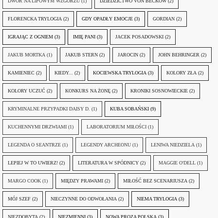
DWÓR NA LIPOWYM WZGÓRZU
(1)
DZIEDZICTWO VON BECKÓW
(2)
FLORENCKA TRYLOGIA
(2)
GDY OPADŁY EMOCJE
(3)
GORDIAN
(2)
IGRAJĄC Z OGNIEM
(3)
IMIĘ PANI
(3)
JACEK POSADOWSKI
(2)
JAKUB MORTKA
(1)
JAKUB STERN
(2)
JAROCIN
(2)
JOHN BEHRINGER
(2)
KAMIENIEC
(2)
KIEDY...
(2)
KOCIEWSKA TRYLOGIA
(3)
KOLORY ZŁA
(2)
KOLORY UCZUĆ
(2)
KONKURS NA ŻONĘ
(2)
KRONIKI SOSNOWIECKIE
(2)
KRYMINALNE PRZYPADKI DAISY D.
(1)
KUBA SOBAŃSKI
(9)
KUCHENNYMI DRZWIAMI
(1)
LABORATORIUM MIŁOŚCI
(1)
LEGENDA O SEANTRZE
(1)
LEGENDY ARCHEONU
(1)
LENIWA NIEDZIELA
(1)
LEPIEJ W TO UWIERZ!
(2)
LITERATURA W SPÓDNICY
(2)
MAGGIE O'DELL
(1)
MARGO COOK
(1)
MIĘDZY PRAWAMI
(2)
MIŁOŚĆ BEZ SCENARIUSZA
(2)
MÓJ SZEF
(2)
NIECZYNNE DO ODWOŁANIA
(2)
NIEMA TRYLOGIA
(3)
NIEZDOBYTA
(2)
NIEZMIENNI
(3)
NOWA PROZA POLSKA
(3)