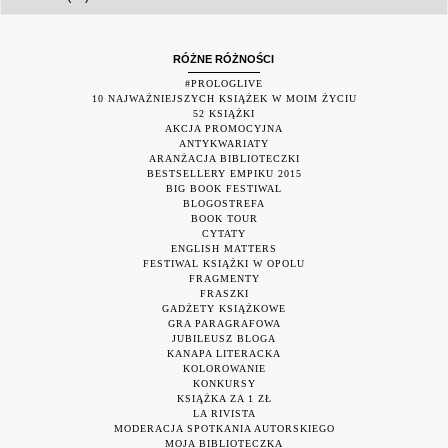
RÓŻNE RÓŻNOŚCI
#PROLOGLIVE
10 NAJWAŻNIEJSZYCH KSIĄŻEK W MOIM ŻYCIU
52 KSIĄŻKI
AKCJA PROMOCYJNA
ANTYKWARIATY
ARANŻACJA BIBLIOTECZKI
BESTSELLERY EMPIKU 2015
BIG BOOK FESTIWAL
BLOGOSTREFA
BOOK TOUR
CYTATY
ENGLISH MATTERS
FESTIWAL KSIĄŻKI W OPOLU
FRAGMENTY
FRASZKI
GADŻETY KSIĄŻKOWE
GRA PARAGRAFOWA
JUBILEUSZ BLOGA
KANAPA LITERACKA
KOLOROWANIE
KONKURSY
KSIĄŻKA ZA 1 ZŁ
LA RIVISTA
MODERACJA SPOTKANIA AUTORSKIEGO
MOJA BIBLIOTECZKA