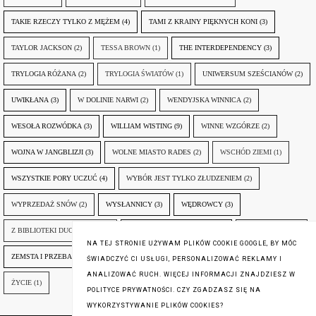
TAKIE RZECZY TYLKO Z MĘŻEM
(4)
TAMI Z KRAINY PIĘKNYCH KONI
(3)
TAYLOR JACKSON
(2)
TESSA BROWN
(1)
THE INTERDEPENDENCY
(3)
TRYLOGIA RÓŻANA
(2)
TRYLOGIA ŚWIATÓW
(1)
UNIWERSUM SZEŚCIANÓW
(2)
UWIKŁANA
(3)
W DOLINIE NARWI
(2)
WENDYJSKA WINNICA
(2)
WESOŁA ROZWÓDKA
(3)
WILLIAM WISTING
(9)
WINNE WZGÓRZE
(2)
WOJNA W JANGBLIZJI
(3)
WOLNE MIASTO RADES
(2)
WSCHÓD ZIEMI
(1)
WSZYSTKIE PORY UCZUĆ
(4)
WYBÓR JEST TYLKO ZŁUDZENIEM
(2)
WYPRZEDAŻ SNÓW
(2)
WYSŁANNICY
(3)
WĘDROWCY
(3)
Z BIBLIOTEKI DUCHA GÓR
(1)
ZANIM NADEJDZIE JUTRO
(3)
ZAPOMNIANY
(2)
NA TEJ STRONIE UŻYWAM PLIKÓW COOKIE GOOGLE, BY MÓC
ZEMSTA I PRZEBACZENIE
(6)
ŚLADY ZBRODNI
(3)
ŻYCIA W ŻYCIU
(3)
ŚWIADCZYĆ CI USŁUGI, PERSONALIZOWAĆ REKLAMY I
ANALIZOWAĆ RUCH. WIĘCEJ INFORMACJI ZNAJDZIESZ W
ŻYCIE
(1)
POLITYCE PRYWATNOŚCI. CZY ZGADZASZ SIĘ NA
WYKORZYSTYWANIE PLIKÓW COOKIES?