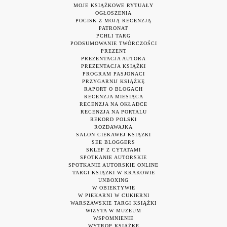
MOJE KSIĄŻKOWE RYTUAŁY
OGŁOSZENIA
POCISK Z MOJĄ RECENZJĄ
PATRONAT
PCHLI TARG
PODSUMOWANIE TWÓRCZOŚCI
PREZENT
PREZENTACJA AUTORA
PREZENTACJA KSIĄŻKI
PROGRAM PASJONACI
PRZYGARNIJ KSIĄŻKĘ
RAPORT O BLOGACH
RECENZJA MIESIĄCA
RECENZJA NA OKŁADCE
RECENZJA NA PORTALU
REKORD POLSKI
ROZDAWAJKA
SALON CIEKAWEJ KSIĄŻKI
SEE BLOGGERS
SKLEP Z CYTATAMI
SPOTKANIE AUTORSKIE
SPOTKANIE AUTORSKIE ONLINE
TARGI KSIĄŻKI W KRAKOWIE
UNBOXING
W OBIEKTYWIE
W PIEKARNI W CUKIERNI
WARSZAWSKIE TARGI KSIĄŻKI
WIZYTA W MUZEUM
WSPOMNIENIE
WYTROP KSIĄŻKĘ