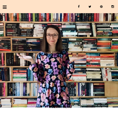
≡
≡ ROZWIŃ MENU