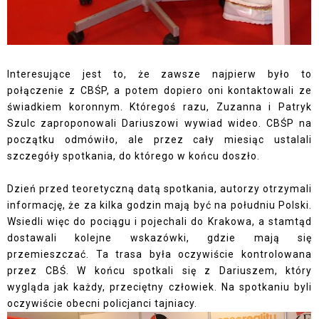
Interesujące jest to, że zawsze najpierw było to
połączenie z CBŚP, a potem dopiero oni kontaktowali ze
świadkiem koronnym. Któregoś razu, Zuzanna i Patryk
Szulc zaproponowali Dariuszowi wywiad wideo. CBŚP na
początku odmówiło, ale przez cały miesiąc ustalali
szczegóły spotkania, do którego w końcu doszło.
Dzień przed teoretyczną datą spotkania, autorzy otrzymali
informację, że za kilka godzin mają być na południu Polski.
Wsiedli więc do pociągu i pojechali do Krakowa, a stamtąd
dostawali kolejne wskazówki, gdzie mają się
przemieszczać. Ta trasa była oczywiście kontrolowana
przez CBŚ. W końcu spotkali się z Dariuszem, który
wygląda jak każdy, przeciętny człowiek. Na spotkaniu byli
oczywiście obecni policjanci tajniacy.