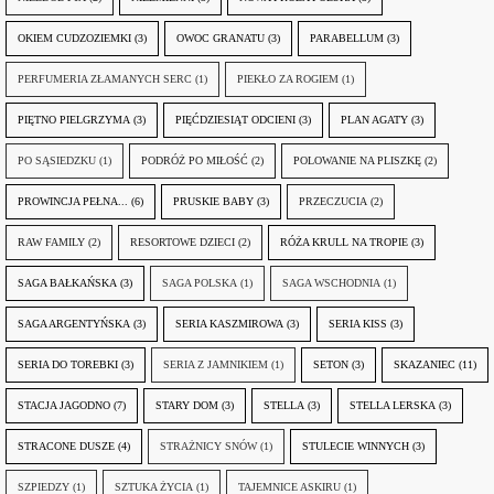
OKIEM CUDZOZIEMKI
(3)
OWOC GRANATU
(3)
PARABELLUM
(3)
PERFUMERIA ZŁAMANYCH SERC
(1)
PIEKŁO ZA ROGIEM
(1)
PIĘTNO PIELGRZYMA
(3)
PIĘĆDZIESIĄT ODCIENI
(3)
PLAN AGATY
(3)
PO SĄSIEDZKU
(1)
PODRÓŻ PO MIŁOŚĆ
(2)
POLOWANIE NA PLISZKĘ
(2)
PROWINCJA PEŁNA...
(6)
PRUSKIE BABY
(3)
PRZECZUCIA
(2)
RAW FAMILY
(2)
RESORTOWE DZIECI
(2)
RÓŻA KRULL NA TROPIE
(3)
SAGA BAŁKAŃSKA
(3)
SAGA POLSKA
(1)
SAGA WSCHODNIA
(1)
SAGA ARGENTYŃSKA
(3)
SERIA KASZMIROWA
(3)
SERIA KISS
(3)
SERIA DO TOREBKI
(3)
SERIA Z JAMNIKIEM
(1)
SETON
(3)
SKAZANIEC
(11)
STACJA JAGODNO
(7)
STARY DOM
(3)
STELLA
(3)
STELLA LERSKA
(3)
STRACONE DUSZE
(4)
STRAŻNICY SNÓW
(1)
STULECIE WINNYCH
(3)
SZPIEDZY
(1)
SZTUKA ŻYCIA
(1)
TAJEMNICE ASKIRU
(1)