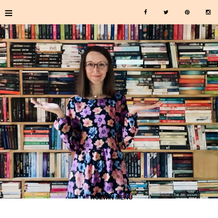
≡
≡ ROZWIŃ MENU