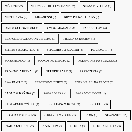
MÓJ SZEF
(2)
NIECZYNNE DO ODWOŁANIA
(2)
NIEMA TRYLOGIA
(3)
NIEZDOBYTA
(2)
NIEZMIENNI
(3)
NOWA PROZA POLSKA
(3)
OKIEM CUDZOZIEMKI
(3)
OWOC GRANATU
(3)
PARABELLUM
(3)
PERFUMERIA ZŁAMANYCH SERC
(1)
PIEKŁO ZA ROGIEM
(1)
PIĘTNO PIELGRZYMA
(3)
PIĘĆDZIESIĄT ODCIENI
(3)
PLAN AGATY
(3)
PO SĄSIEDZKU
(1)
PODRÓŻ PO MIŁOŚĆ
(2)
POLOWANIE NA PLISZKĘ
(2)
PROWINCJA PEŁNA...
(6)
PRUSKIE BABY
(3)
PRZECZUCIA
(2)
RAW FAMILY
(2)
RESORTOWE DZIECI
(2)
RÓŻA KRULL NA TROPIE
(3)
SAGA BAŁKAŃSKA
(3)
SAGA POLSKA
(1)
SAGA WSCHODNIA
(1)
SAGA ARGENTYŃSKA
(3)
SERIA KASZMIROWA
(3)
SERIA KISS
(3)
SERIA DO TOREBKI
(3)
SERIA Z JAMNIKIEM
(1)
SETON
(3)
SKAZANIEC
(11)
STACJA JAGODNO
(7)
STARY DOM
(3)
STELLA
(3)
STELLA LERSKA
(3)