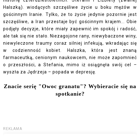
historię czterdziestoletnich: Stefanii i Elżbiety (zwanej
Halszką). wiodących szczęśliwe życie u boku mężów w
gościnnym Iranie. Tylko, że to życie jedynie pozornie jest
szczęśliwe, a Iran przestaje być gościnnym krajem... Obie
podjęły decyzje, które miały zapewnić im spokój i radość,
ale tak się nie stało. Niezagojone rany, niewybaczone winy,
niewyleczone traumy coraz silniej infekują, wkradając się
w codzienność kobiet. Halszka, która jest znaną
farmaceutką, cenionym naukowcem, nie może zapomnieć
o przeszłości, a Stefania, mimo iż osiągnęła swój cel –
wyszła za Jędrzeja – popada w depresję.
Znacie serię "Owoc granatu"? Wybieracie się na
spotkanie?