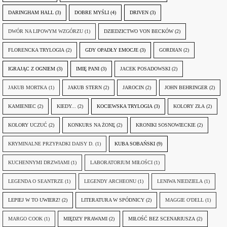
DARINGHAM HALL
(3)
DOBRE MYŚLI
(4)
DRIVEN
(3)
DWÓR NA LIPOWYM WZGÓRZU
(1)
DZIEDZICTWO VON BECKÓW
(2)
FLORENCKA TRYLOGIA
(2)
GDY OPADŁY EMOCJE
(3)
GORDIAN
(2)
IGRAJĄC Z OGNIEM
(3)
IMIĘ PANI
(3)
JACEK POSADOWSKI
(2)
JAKUB MORTKA
(1)
JAKUB STERN
(2)
JAROCIN
(2)
JOHN BEHRINGER
(2)
KAMIENIEC
(2)
KIEDY...
(2)
KOCIEWSKA TRYLOGIA
(3)
KOLORY ZŁA
(2)
KOLORY UCZUĆ
(2)
KONKURS NA ŻONĘ
(2)
KRONIKI SOSNOWIECKIE
(2)
KRYMINALNE PRZYPADKI DAISY D.
(1)
KUBA SOBAŃSKI
(9)
KUCHENNYMI DRZWIAMI
(1)
LABORATORIUM MIŁOŚCI
(1)
LEGENDA O SEANTRZE
(1)
LEGENDY ARCHEONU
(1)
LENIWA NIEDZIELA
(1)
LEPIEJ W TO UWIERZ!
(2)
LITERATURA W SPÓDNICY
(2)
MAGGIE O'DELL
(1)
MARGO COOK
(1)
MIĘDZY PRAWAMI
(2)
MIŁOŚĆ BEZ SCENARIUSZA
(2)