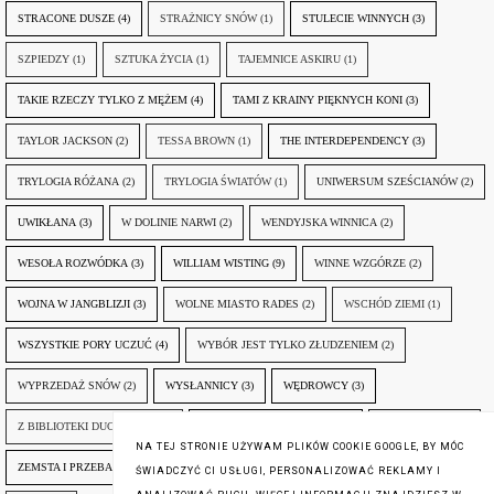
STRACONE DUSZE
(4)
STRAŻNICY SNÓW
(1)
STULECIE WINNYCH
(3)
SZPIEDZY
(1)
SZTUKA ŻYCIA
(1)
TAJEMNICE ASKIRU
(1)
TAKIE RZECZY TYLKO Z MĘŻEM
(4)
TAMI Z KRAINY PIĘKNYCH KONI
(3)
TAYLOR JACKSON
(2)
TESSA BROWN
(1)
THE INTERDEPENDENCY
(3)
TRYLOGIA RÓŻANA
(2)
TRYLOGIA ŚWIATÓW
(1)
UNIWERSUM SZEŚCIANÓW
(2)
UWIKŁANA
(3)
W DOLINIE NARWI
(2)
WENDYJSKA WINNICA
(2)
WESOŁA ROZWÓDKA
(3)
WILLIAM WISTING
(9)
WINNE WZGÓRZE
(2)
WOJNA W JANGBLIZJI
(3)
WOLNE MIASTO RADES
(2)
WSCHÓD ZIEMI
(1)
WSZYSTKIE PORY UCZUĆ
(4)
WYBÓR JEST TYLKO ZŁUDZENIEM
(2)
WYPRZEDAŻ SNÓW
(2)
WYSŁANNICY
(3)
WĘDROWCY
(3)
Z BIBLIOTEKI DUCHA GÓR
(1)
ZANIM NADEJDZIE JUTRO
(3)
ZAPOMNIANY
(2)
NA TEJ STRONIE UŻYWAM PLIKÓW COOKIE GOOGLE, BY MÓC
ZEMSTA I PRZEBACZENIE
(6)
ŚLADY ZBRODNI
(3)
ŻYCIA W ŻYCIU
(3)
ŚWIADCZYĆ CI USŁUGI, PERSONALIZOWAĆ REKLAMY I