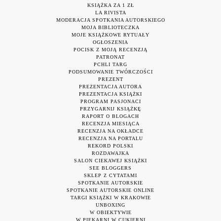
KSIĄŻKA ZA 1 ZŁ
LA RIVISTA
MODERACJA SPOTKANIA AUTORSKIEGO
MOJA BIBLIOTECZKA
MOJE KSIĄŻKOWE RYTUAŁY
OGŁOSZENIA
POCISK Z MOJĄ RECENZJĄ
PATRONAT
PCHLI TARG
PODSUMOWANIE TWÓRCZOŚCI
PREZENT
PREZENTACJA AUTORA
PREZENTACJA KSIĄŻKI
PROGRAM PASJONACI
PRZYGARNIJ KSIĄŻKĘ
RAPORT O BLOGACH
RECENZJA MIESIĄCA
RECENZJA NA OKŁADCE
RECENZJA NA PORTALU
REKORD POLSKI
ROZDAWAJKA
SALON CIEKAWEJ KSIĄŻKI
SEE BLOGGERS
SKLEP Z CYTATAMI
SPOTKANIE AUTORSKIE
SPOTKANIE AUTORSKIE ONLINE
TARGI KSIĄŻKI W KRAKOWIE
UNBOXING
W OBIEKTYWIE
W PIEKARNI W CUKIERNI