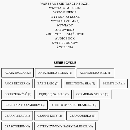
WARSZAWSKIE TARGI KSIĄŻKI
WIZYTA W MUZEUM
WSPOMNIENIE
WYTROP KSIĄŻKĘ
WYWIAD ZE MNĄ
WYWIADY
ZAPOWIEDŹ
ZDOBYCZE KSIĄŻKOWE
AUDIOBOOK
ŚWIT EBOOKÓW
ŻYCZENIA
SERIE I CYKLE
AGATA ŚRÓDKA
(2)
AKTA MARKA FILERA
(1)
ALEKSANDRA WILK
(1)
AMOS DECKER
(2)
BABIE LATO
(2)
BEZLITOSNA SIŁA
(2)
BEZMYŚLNA
(1)
BO TRZEBA ŻYĆ
(2)
BĘDĘ CIĘ SZUKAŁ
(2)
CORMORAN STRIKE
(3)
CUKIERNIA POD AMOREM
(3)
CYKL O OSKARZE BLAJERZE
(3)
CZARNA SERIA
(1)
CZARNE KOTY
(2)
CZARODZIEJKA
(3)
CZASOTORIUM
(3)
CZTERY ŻYWIOŁY SASZY ZAŁUSKIEJ
(3)