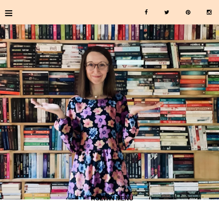
≡
≡ ROZWIŃ MENU