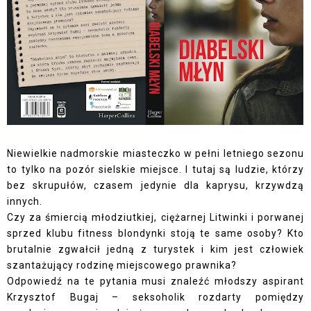
Niewielkie nadmorskie miasteczko w pełni letniego sezonu
to tylko na pozór sielskie miejsce. I tutaj są ludzie, którzy
bez skrupułów, czasem jedynie dla kaprysu, krzywdzą
innych.
Czy za śmiercią młodziutkiej, ciężarnej Litwinki i porwanej
sprzed klubu fitness blondynki stoją te same osoby? Kto
brutalnie zgwałcił jedną z turystek i kim jest człowiek
szantażujący rodzinę miejscowego prawnika?
Odpowiedź na te pytania musi znaleźć młodszy aspirant
Krzysztof Bugaj – seksoholik rozdarty pomiędzy