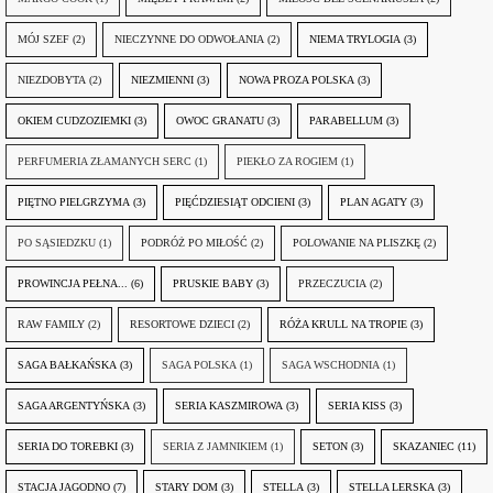
MÓJ SZEF
(2)
NIECZYNNE DO ODWOŁANIA
(2)
NIEMA TRYLOGIA
(3)
NIEZDOBYTA
(2)
NIEZMIENNI
(3)
NOWA PROZA POLSKA
(3)
OKIEM CUDZOZIEMKI
(3)
OWOC GRANATU
(3)
PARABELLUM
(3)
PERFUMERIA ZŁAMANYCH SERC
(1)
PIEKŁO ZA ROGIEM
(1)
PIĘTNO PIELGRZYMA
(3)
PIĘĆDZIESIĄT ODCIENI
(3)
PLAN AGATY
(3)
PO SĄSIEDZKU
(1)
PODRÓŻ PO MIŁOŚĆ
(2)
POLOWANIE NA PLISZKĘ
(2)
PROWINCJA PEŁNA...
(6)
PRUSKIE BABY
(3)
PRZECZUCIA
(2)
RAW FAMILY
(2)
RESORTOWE DZIECI
(2)
RÓŻA KRULL NA TROPIE
(3)
SAGA BAŁKAŃSKA
(3)
SAGA POLSKA
(1)
SAGA WSCHODNIA
(1)
SAGA ARGENTYŃSKA
(3)
SERIA KASZMIROWA
(3)
SERIA KISS
(3)
SERIA DO TOREBKI
(3)
SERIA Z JAMNIKIEM
(1)
SETON
(3)
SKAZANIEC
(11)
STACJA JAGODNO
(7)
STARY DOM
(3)
STELLA
(3)
STELLA LERSKA
(3)