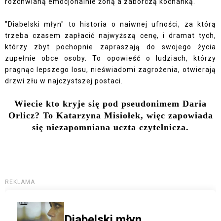
rozchwianą emocjonalnie żoną a zaborczą kochanką.
"Diabelski młyn" to historia o naiwnej ufności, za którą
trzeba czasem zapłacić najwyższą cenę, i dramat tych,
którzy zbyt pochopnie zapraszają do swojego życia
zupełnie obce osoby. To opowieść o ludziach, którzy
pragnąc lepszego losu, nieświadomi zagrożenia, otwierają
drzwi złu w najczystszej postaci.
Wiecie kto kryje się pod pseudonimem Daria
Orlicz? To Katarzyna Misiołek, więc zapowiada
się niezapomniana uczta czytelnicza.