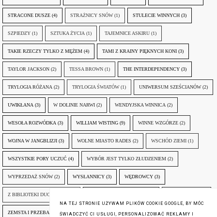
STRACONE DUSZE
(4)
STRAŻNICY SNÓW
(1)
STULECIE WINNYCH
(3)
SZPIEDZY
(1)
SZTUKA ŻYCIA
(1)
TAJEMNICE ASKIRU
(1)
TAKIE RZECZY TYLKO Z MĘŻEM
(4)
TAMI Z KRAINY PIĘKNYCH KONI
(3)
TAYLOR JACKSON
(2)
TESSA BROWN
(1)
THE INTERDEPENDENCY
(3)
TRYLOGIA RÓŻANA
(2)
TRYLOGIA ŚWIATÓW
(1)
UNIWERSUM SZEŚCIANÓW
(2)
UWIKŁANA
(3)
W DOLINIE NARWI
(2)
WENDYJSKA WINNICA
(2)
WESOŁA ROZWÓDKA
(3)
WILLIAM WISTING
(9)
WINNE WZGÓRZE
(2)
WOJNA W JANGBLIZJI
(3)
WOLNE MIASTO RADES
(2)
WSCHÓD ZIEMI
(1)
WSZYSTKIE PORY UCZUĆ
(4)
WYBÓR JEST TYLKO ZŁUDZENIEM
(2)
WYPRZEDAŻ SNÓW
(2)
WYSŁANNICY
(3)
WĘDROWCY
(3)
Z BIBLIOTEKI DUCHA GÓR
(1)
ZANIM NADEJDZIE JUTRO
(3)
ZAPOMNIANY
(2)
NA TEJ STRONIE UŻYWAM PLIKÓW COOKIE GOOGLE, BY MÓC
ZEMSTA I PRZEBACZENIE
(6)
ŚLADY ZBRODNI
(3)
ŻYCIA W ŻYCIU
(3)
ŚWIADCZYĆ CI USŁUGI, PERSONALIZOWAĆ REKLAMY I