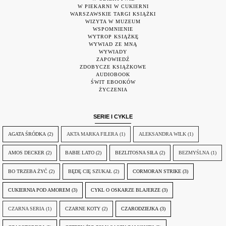
W PIEKARNI W CUKIERNI
WARSZAWSKIE TARGI KSIĄŻKI
WIZYTA W MUZEUM
WSPOMNIENIE
WYTROP KSIĄŻKĘ
WYWIAD ZE MNĄ
WYWIADY
ZAPOWIEDŹ
ZDOBYCZE KSIĄŻKOWE
AUDIOBOOK
ŚWIT EBOOKÓW
ŻYCZENIA
SERIE I CYKLE
AGATA ŚRÓDKA
(2)
AKTA MARKA FILERA
(1)
ALEKSANDRA WILK
(1)
AMOS DECKER
(2)
BABIE LATO
(2)
BEZLITOSNA SIŁA
(2)
BEZMYŚLNA
(1)
BO TRZEBA ŻYĆ
(2)
BĘDĘ CIĘ SZUKAŁ
(2)
CORMORAN STRIKE
(3)
CUKIERNIA POD AMOREM
(3)
CYKL O OSKARZE BLAJERZE
(3)
CZARNA SERIA
(1)
CZARNE KOTY
(2)
CZARODZIEJKA
(3)