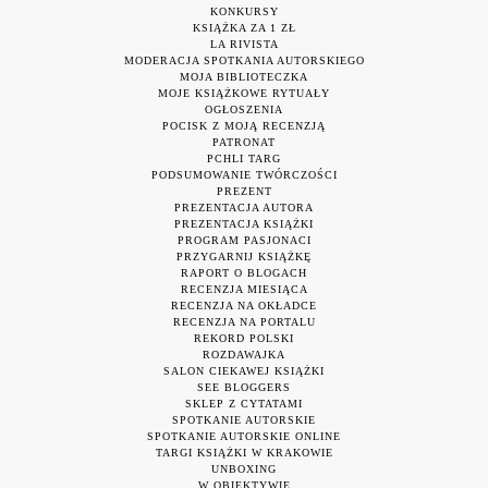
KONKURSY
KSIĄŻKA ZA 1 ZŁ
LA RIVISTA
MODERACJA SPOTKANIA AUTORSKIEGO
MOJA BIBLIOTECZKA
MOJE KSIĄŻKOWE RYTUAŁY
OGŁOSZENIA
POCISK Z MOJĄ RECENZJĄ
PATRONAT
PCHLI TARG
PODSUMOWANIE TWÓRCZOŚCI
PREZENT
PREZENTACJA AUTORA
PREZENTACJA KSIĄŻKI
PROGRAM PASJONACI
PRZYGARNIJ KSIĄŻKĘ
RAPORT O BLOGACH
RECENZJA MIESIĄCA
RECENZJA NA OKŁADCE
RECENZJA NA PORTALU
REKORD POLSKI
ROZDAWAJKA
SALON CIEKAWEJ KSIĄŻKI
SEE BLOGGERS
SKLEP Z CYTATAMI
SPOTKANIE AUTORSKIE
SPOTKANIE AUTORSKIE ONLINE
TARGI KSIĄŻKI W KRAKOWIE
UNBOXING
W OBIEKTYWIE