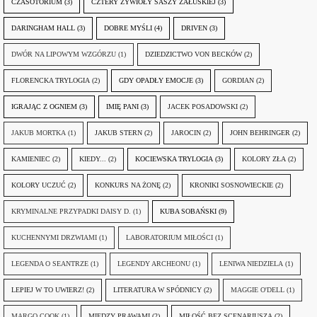
CZASOTORIUM
(3)
CZTERY ŻYWIOŁY SASZY ZAŁUSKIEJ
(3)
DARINGHAM HALL
(3)
DOBRE MYŚLI
(4)
DRIVEN
(3)
DWÓR NA LIPOWYM WZGÓRZU
(1)
DZIEDZICTWO VON BECKÓW
(2)
FLORENCKA TRYLOGIA
(2)
GDY OPADŁY EMOCJE
(3)
GORDIAN
(2)
IGRAJĄC Z OGNIEM
(3)
IMIĘ PANI
(3)
JACEK POSADOWSKI
(2)
JAKUB MORTKA
(1)
JAKUB STERN
(2)
JAROCIN
(2)
JOHN BEHRINGER
(2)
KAMIENIEC
(2)
KIEDY...
(2)
KOCIEWSKA TRYLOGIA
(3)
KOLORY ZŁA
(2)
KOLORY UCZUĆ
(2)
KONKURS NA ŻONĘ
(2)
KRONIKI SOSNOWIECKIE
(2)
KRYMINALNE PRZYPADKI DAISY D.
(1)
KUBA SOBAŃSKI
(9)
KUCHENNYMI DRZWIAMI
(1)
LABORATORIUM MIŁOŚCI
(1)
LEGENDA O SEANTRZE
(1)
LEGENDY ARCHEONU
(1)
LENIWA NIEDZIELA
(1)
LEPIEJ W TO UWIERZ!
(2)
LITERATURA W SPÓDNICY
(2)
MAGGIE O'DELL
(1)
MARGO COOK
(1)
MIĘDZY PRAWAMI
(2)
MIŁOŚĆ BEZ SCENARIUSZA
(2)