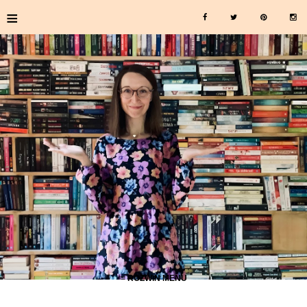
≡
≡ ROZWIŃ MENU