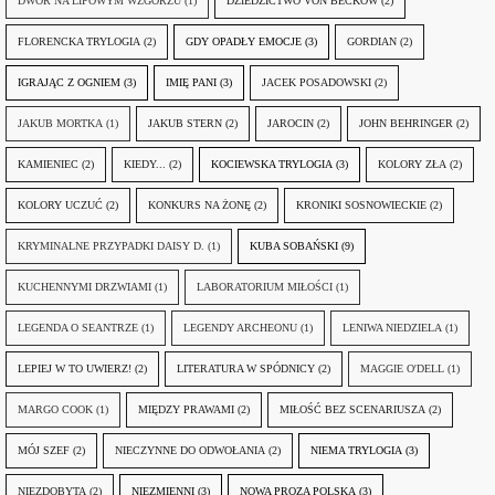
DWÓR NA LIPOWYM WZGÓRZU
(1)
DZIEDZICTWO VON BECKÓW
(2)
FLORENCKA TRYLOGIA
(2)
GDY OPADŁY EMOCJE
(3)
GORDIAN
(2)
IGRAJĄC Z OGNIEM
(3)
IMIĘ PANI
(3)
JACEK POSADOWSKI
(2)
JAKUB MORTKA
(1)
JAKUB STERN
(2)
JAROCIN
(2)
JOHN BEHRINGER
(2)
KAMIENIEC
(2)
KIEDY...
(2)
KOCIEWSKA TRYLOGIA
(3)
KOLORY ZŁA
(2)
KOLORY UCZUĆ
(2)
KONKURS NA ŻONĘ
(2)
KRONIKI SOSNOWIECKIE
(2)
KRYMINALNE PRZYPADKI DAISY D.
(1)
KUBA SOBAŃSKI
(9)
KUCHENNYMI DRZWIAMI
(1)
LABORATORIUM MIŁOŚCI
(1)
LEGENDA O SEANTRZE
(1)
LEGENDY ARCHEONU
(1)
LENIWA NIEDZIELA
(1)
LEPIEJ W TO UWIERZ!
(2)
LITERATURA W SPÓDNICY
(2)
MAGGIE O'DELL
(1)
MARGO COOK
(1)
MIĘDZY PRAWAMI
(2)
MIŁOŚĆ BEZ SCENARIUSZA
(2)
MÓJ SZEF
(2)
NIECZYNNE DO ODWOŁANIA
(2)
NIEMA TRYLOGIA
(3)
NIEZDOBYTA
(2)
NIEZMIENNI
(3)
NOWA PROZA POLSKA
(3)