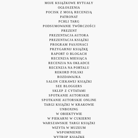
MOJE KSIĄŻKOWE RYTUAŁY
OGŁOSZENIA
POCISK Z MOJĄ RECENZJĄ
PATRONAT
PCHLI TARG
PODSUMOWANIE TWÓRCZOŚCI
PREZENT
PREZENTACJA AUTORA
PREZENTACJA KSIĄŻKI
PROGRAM PASJONACI
PRZYGARNIJ KSIĄŻKĘ
RAPORT O BLOGACH
RECENZJA MIESIĄCA
RECENZJA NA OKŁADCE
RECENZJA NA PORTALU
REKORD POLSKI
ROZDAWAJKA
SALON CIEKAWEJ KSIĄŻKI
SEE BLOGGERS
SKLEP Z CYTATAMI
SPOTKANIE AUTORSKIE
SPOTKANIE AUTORSKIE ONLINE
TARGI KSIĄŻKI W KRAKOWIE
UNBOXING
W OBIEKTYWIE
W PIEKARNI W CUKIERNI
WARSZAWSKIE TARGI KSIĄŻKI
WIZYTA W MUZEUM
WSPOMNIENIE
WYTROP KSIĄŻKĘ