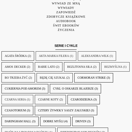
WYWIAD ZE MNĄ
WYWIADY
ZAPOWIEDŹ
ZDOBYCZE KSIĄŻKOWE
AUDIOBOOK
ŚWIT EBOOKÓW
ŻYCZENIA
SERIE I CYKLE
AGATA ŚRÓDKA
(2)
AKTA MARKA FILERA
(1)
ALEKSANDRA WILK
(1)
AMOS DECKER
(2)
BABIE LATO
(2)
BEZLITOSNA SIŁA
(2)
BEZMYŚLNA
(1)
BO TRZEBA ŻYĆ
(2)
BĘDĘ CIĘ SZUKAŁ
(2)
CORMORAN STRIKE
(3)
CUKIERNIA POD AMOREM
(3)
CYKL O OSKARZE BLAJERZE
(3)
CZARNA SERIA
(1)
CZARNE KOTY
(2)
CZARODZIEJKA
(3)
CZASOTORIUM
(3)
CZTERY ŻYWIOŁY SASZY ZAŁUSKIEJ
(3)
DARINGHAM HALL
(3)
DOBRE MYŚLI
(4)
DRIVEN
(3)