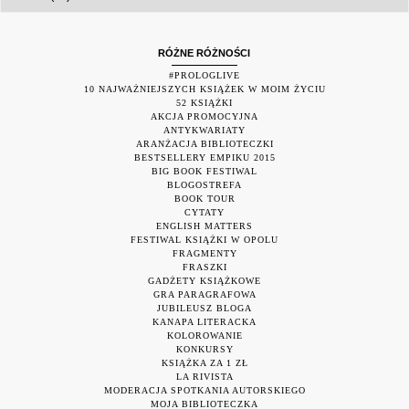
RÓŻNE RÓŻNOŚCI
#PROLOGLIVE
10 NAJWAŻNIEJSZYCH KSIĄŻEK W MOIM ŻYCIU
52 KSIĄŻKI
AKCJA PROMOCYJNA
ANTYKWARIATY
ARANŻACJA BIBLIOTECZKI
BESTSELLERY EMPIKU 2015
BIG BOOK FESTIWAL
BLOGOSTREFA
BOOK TOUR
CYTATY
ENGLISH MATTERS
FESTIWAL KSIĄŻKI W OPOLU
FRAGMENTY
FRASZKI
GADŻETY KSIĄŻKOWE
GRA PARAGRAFOWA
JUBILEUSZ BLOGA
KANAPA LITERACKA
KOLOROWANIE
KONKURSY
KSIĄŻKA ZA 1 ZŁ
LA RIVISTA
MODERACJA SPOTKANIA AUTORSKIEGO
MOJA BIBLIOTECZKA