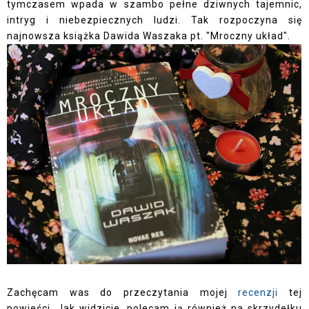
tymczasem wpada w szambo pełne dziwnych tajemnic,
intryg i niebezpiecznych ludzi. Tak rozpoczyna się
najnowsza książka Dawida Waszaka pt. "Mroczny układ".
Zachęcam was do przeczytania mojej
recenzji
tej
powieści. Jak widzicie, polecam ją również na skrzydełku