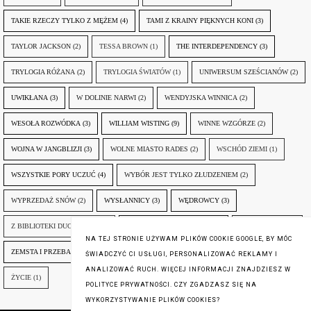
TAKIE RZECZY TYLKO Z MĘŻEM
(4)
TAMI Z KRAINY PIĘKNYCH KONI
(3)
TAYLOR JACKSON
(2)
TESSA BROWN
(1)
THE INTERDEPENDENCY
(3)
TRYLOGIA RÓŻANA
(2)
TRYLOGIA ŚWIATÓW
(1)
UNIWERSUM SZEŚCIANÓW
(2)
UWIKŁANA
(3)
W DOLINIE NARWI
(2)
WENDYJSKA WINNICA
(2)
WESOŁA ROZWÓDKA
(3)
WILLIAM WISTING
(9)
WINNE WZGÓRZE
(2)
WOJNA W JANGBLIZJI
(3)
WOLNE MIASTO RADES
(2)
WSCHÓD ZIEMI
(1)
WSZYSTKIE PORY UCZUĆ
(4)
WYBÓR JEST TYLKO ZŁUDZENIEM
(2)
WYPRZEDAŻ SNÓW
(2)
WYSŁANNICY
(3)
WĘDROWCY
(3)
Z BIBLIOTEKI DUCHA GÓR
(1)
ZANIM NADEJDZIE JUTRO
(3)
ZAPOMNIANY
(2)
NA TEJ STRONIE UŻYWAM PLIKÓW COOKIE GOOGLE, BY MÓC
ZEMSTA I PRZEBACZENIE
(6)
ŚLADY ZBRODNI
(3)
ŻYCIA W ŻYCIU
(3)
ŚWIADCZYĆ CI USŁUGI, PERSONALIZOWAĆ REKLAMY I
ANALIZOWAĆ RUCH. WIĘCEJ INFORMACJI ZNAJDZIESZ W
ŻYCIE
(1)
POLITYCE PRYWATNOŚCI. CZY ZGADZASZ SIĘ NA
WYKORZYSTYWANIE PLIKÓW COOKIES?