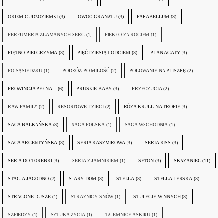
OKIEM CUDZOZIEMKI
(3)
OWOC GRANATU
(3)
PARABELLUM
(3)
PERFUMERIA ZŁAMANYCH SERC
(1)
PIEKŁO ZA ROGIEM
(1)
PIĘTNO PIELGRZYMA
(3)
PIĘĆDZIESIĄT ODCIENI
(3)
PLAN AGATY
(3)
PO SĄSIEDZKU
(1)
PODRÓŻ PO MIŁOŚĆ
(2)
POLOWANIE NA PLISZKĘ
(2)
PROWINCJA PEŁNA...
(6)
PRUSKIE BABY
(3)
PRZECZUCIA
(2)
RAW FAMILY
(2)
RESORTOWE DZIECI
(2)
RÓŻA KRULL NA TROPIE
(3)
SAGA BAŁKAŃSKA
(3)
SAGA POLSKA
(1)
SAGA WSCHODNIA
(1)
SAGA ARGENTYŃSKA
(3)
SERIA KASZMIROWA
(3)
SERIA KISS
(3)
SERIA DO TOREBKI
(3)
SERIA Z JAMNIKIEM
(1)
SETON
(3)
SKAZANIEC
(11)
STACJA JAGODNO
(7)
STARY DOM
(3)
STELLA
(3)
STELLA LERSKA
(3)
STRACONE DUSZE
(4)
STRAŻNICY SNÓW
(1)
STULECIE WINNYCH
(3)
SZPIEDZY
(1)
SZTUKA ŻYCIA
(1)
TAJEMNICE ASKIRU
(1)