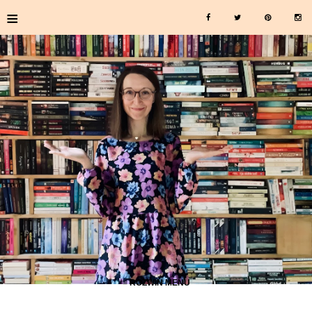
≡
≡ ROZWIŃ MENU