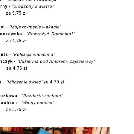
rny
-
"Urodzony z wiatru"
za 5,75 zł
el
-
"Moje rzymskie wakacje"
raczewska
-
"Powróżyć, Dominiko?"
za 4,75 zł
antz
-
"Kolekcja wiosenna"
mczyk
-
"Cukiernia pod Amorem. Zajezierscy"
za 4,75 zł
s
-
"Milczenie owiec"
za 4,70 zł
iczkowa
-
"Rozdarta zasłona"
Woolrich
-
"Winny miłości"
za 5,75 zł