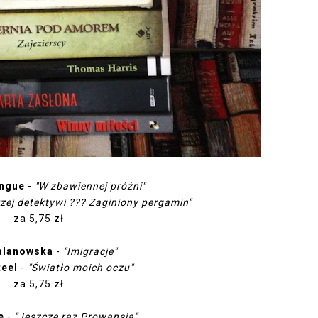
ingue
-
"W zbawiennej próżni"
rzej detektywi ??? Zaginiony pergamin"
za 5,75 zł
alanowska
-
"Imigracje"
teel
-
"Światło moich oczu"
za 5,75 zł
e
-
"Jeszcze raz Prowansja"