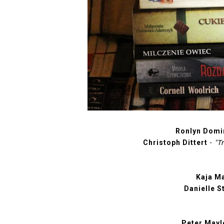
Ronlyn Dom
Christoph Dittert
-
"T
Kaja M
Danielle S
Peter Mayl