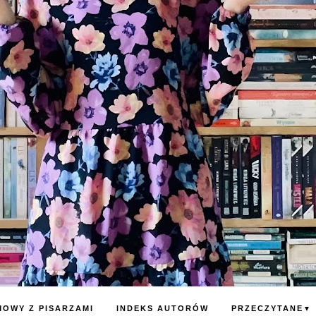
OWY Z PISARZAMI
INDEKS AUTORÓW
PRZECZYTANE
▼