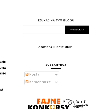
SZUKAJ NA TYM BLOGU
ODWIEDZILIŚCIE MNIE:
zędu
SUBSKRYBUJ
ożna
asie
Posty
Komentarze
o!