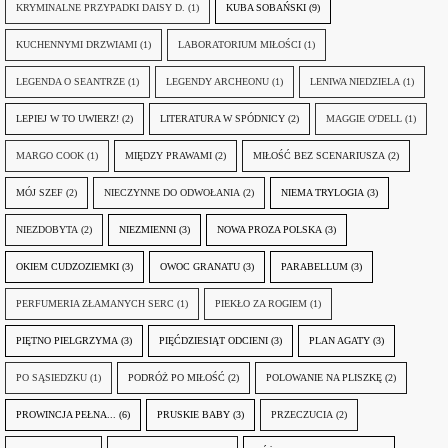
KRYMINALNE PRZYPADKI DAISY D.
(1)
KUBA SOBAŃSKI
(9)
KUCHENNYMI DRZWIAMI
(1)
LABORATORIUM MIŁOŚCI
(1)
LEGENDA O SEANTRZE
(1)
LEGENDY ARCHEONU
(1)
LENIWA NIEDZIELA
(1)
LEPIEJ W TO UWIERZ!
(2)
LITERATURA W SPÓDNICY
(2)
MAGGIE O'DELL
(1)
MARGO COOK
(1)
MIĘDZY PRAWAMI
(2)
MIŁOŚĆ BEZ SCENARIUSZA
(2)
MÓJ SZEF
(2)
NIECZYNNE DO ODWOŁANIA
(2)
NIEMA TRYLOGIA
(3)
NIEZDOBYTA
(2)
NIEZMIENNI
(3)
NOWA PROZA POLSKA
(3)
OKIEM CUDZOZIEMKI
(3)
OWOC GRANATU
(3)
PARABELLUM
(3)
PERFUMERIA ZŁAMANYCH SERC
(1)
PIEKŁO ZA ROGIEM
(1)
PIĘTNO PIELGRZYMA
(3)
PIĘĆDZIESIĄT ODCIENI
(3)
PLAN AGATY
(3)
PO SĄSIEDZKU
(1)
PODRÓŻ PO MIŁOŚĆ
(2)
POLOWANIE NA PLISZKĘ
(2)
PROWINCJA PEŁNA...
(6)
PRUSKIE BABY
(3)
PRZECZUCIA
(2)