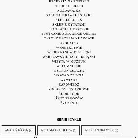
RECENZJA NA PORTALU
REKORD POLSKI
ROZDAWAJKA
SALON CIEKAWEJ KSIĄŻKI
SEE BLOGGERS
SKLEP Z CYTATAMI
SPOTKANIE AUTORSKIE
SPOTKANIE AUTORSKIE ONLINE
TARGI KSIĄŻKI W KRAKOWIE
UNBOXING
W OBIEKTYWIE
W PIEKARNI W CUKIERNI
WARSZAWSKIE TARGI KSIĄŻKI
WIZYTA W MUZEUM
WSPOMNIENIE
WYTROP KSIĄŻKĘ
WYWIAD ZE MNĄ
WYWIADY
ZAPOWIEDŹ
ZDOBYCZE KSIĄŻKOWE
AUDIOBOOK
ŚWIT EBOOKÓW
ŻYCZENIA
SERIE I CYKLE
AGATA ŚRÓDKA
(2)
AKTA MARKA FILERA
(1)
ALEKSANDRA WILK
(1)