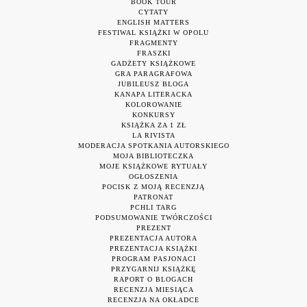
BOOK TOUR
CYTATY
ENGLISH MATTERS
FESTIWAL KSIĄŻKI W OPOLU
FRAGMENTY
FRASZKI
GADŻETY KSIĄŻKOWE
GRA PARAGRAFOWA
JUBILEUSZ BLOGA
KANAPA LITERACKA
KOLOROWANIE
KONKURSY
KSIĄŻKA ZA 1 ZŁ
LA RIVISTA
MODERACJA SPOTKANIA AUTORSKIEGO
MOJA BIBLIOTECZKA
MOJE KSIĄŻKOWE RYTUAŁY
OGŁOSZENIA
POCISK Z MOJĄ RECENZJĄ
PATRONAT
PCHLI TARG
PODSUMOWANIE TWÓRCZOŚCI
PREZENT
PREZENTACJA AUTORA
PREZENTACJA KSIĄŻKI
PROGRAM PASJONACI
PRZYGARNIJ KSIĄŻKĘ
RAPORT O BLOGACH
RECENZJA MIESIĄCA
RECENZJA NA OKŁADCE