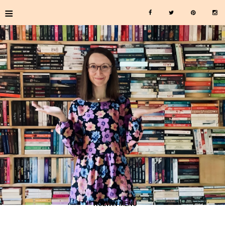
≡
≡ ROZWIŃ MENU