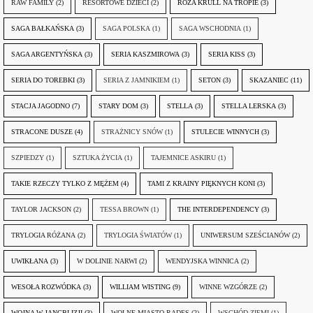
RAW FAMILY
(2)
RESORTOWE DZIECI
(2)
RÓŻA KRULL NA TROPIE
(3)
SAGA BAŁKAŃSKA
(3)
SAGA POLSKA
(1)
SAGA WSCHODNIA
(1)
SAGA ARGENTYŃSKA
(3)
SERIA KASZMIROWA
(3)
SERIA KISS
(3)
SERIA DO TOREBKI
(3)
SERIA Z JAMNIKIEM
(1)
SETON
(3)
SKAZANIEC
(11)
STACJA JAGODNO
(7)
STARY DOM
(3)
STELLA
(3)
STELLA LERSKA
(3)
STRACONE DUSZE
(4)
STRAŻNICY SNÓW
(1)
STULECIE WINNYCH
(3)
SZPIEDZY
(1)
SZTUKA ŻYCIA
(1)
TAJEMNICE ASKIRU
(1)
TAKIE RZECZY TYLKO Z MĘŻEM
(4)
TAMI Z KRAINY PIĘKNYCH KONI
(3)
TAYLOR JACKSON
(2)
TESSA BROWN
(1)
THE INTERDEPENDENCY
(3)
TRYLOGIA RÓŻANA
(2)
TRYLOGIA ŚWIATÓW
(1)
UNIWERSUM SZEŚCIANÓW
(2)
UWIKŁANA
(3)
W DOLINIE NARWI
(2)
WENDYJSKA WINNICA
(2)
WESOŁA ROZWÓDKA
(3)
WILLIAM WISTING
(9)
WINNE WZGÓRZE
(2)
WOJNA W JANGBLIZJI
(3)
WOLNE MIASTO RADES
(2)
WSCHÓD ZIEMI
(1)