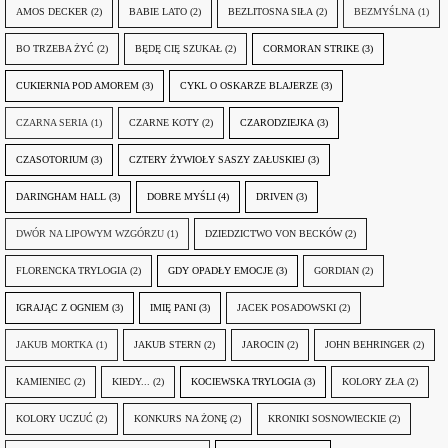
AMOS DECKER
(2)
BABIE LATO
(2)
BEZLITOSNA SIŁA
(2)
BEZMYŚLNA
(1)
BO TRZEBA ŻYĆ
(2)
BĘDĘ CIĘ SZUKAŁ
(2)
CORMORAN STRIKE
(3)
CUKIERNIA POD AMOREM
(3)
CYKL O OSKARZE BLAJERZE
(3)
CZARNA SERIA
(1)
CZARNE KOTY
(2)
CZARODZIEJKA
(3)
CZASOTORIUM
(3)
CZTERY ŻYWIOŁY SASZY ZAŁUSKIEJ
(3)
DARINGHAM HALL
(3)
DOBRE MYŚLI
(4)
DRIVEN
(3)
DWÓR NA LIPOWYM WZGÓRZU
(1)
DZIEDZICTWO VON BECKÓW
(2)
FLORENCKA TRYLOGIA
(2)
GDY OPADŁY EMOCJE
(3)
GORDIAN
(2)
IGRAJĄC Z OGNIEM
(3)
IMIĘ PANI
(3)
JACEK POSADOWSKI
(2)
JAKUB MORTKA
(1)
JAKUB STERN
(2)
JAROCIN
(2)
JOHN BEHRINGER
(2)
KAMIENIEC
(2)
KIEDY...
(2)
KOCIEWSKA TRYLOGIA
(3)
KOLORY ZŁA
(2)
KOLORY UCZUĆ
(2)
KONKURS NA ŻONĘ
(2)
KRONIKI SOSNOWIECKIE
(2)