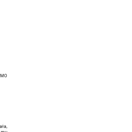
OMO
ała,