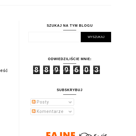
SZUKAJ NA TYM BLOGU
ODWIEDZILIŚCIE MNIE:
8
8
9
9
6
0
3
ieść
SUBSKRYBUJ
Posty
Komentarze