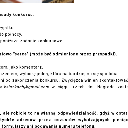
asady konkursu:
yjątku.
do północy.
 poniższe zadanie konkursowe:
 słowo "serce" (może być odmienione przez przypadki).
tem, jako komentarz.
zeniem, wybiorę jedną, która najbardziej mi się spodoba.
ni od zakończenia konkursu. Zwycięzca winien skontaktować
.o.ksiazkach@gmail.com
w ciągu trzech dni. Nagroda zost
 ale robicie to na własną odpowiedzialność, gdyż w osta
 tychże adresów przez oszustów wyłudzających pienią
 formularzy ani podawania numeru telefonu.