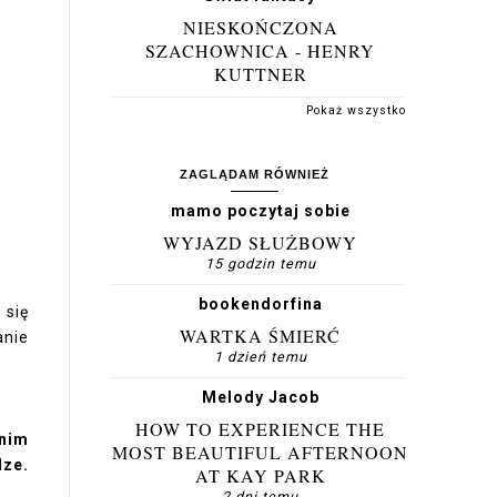
NIESKOŃCZONA
SZACHOWNICA - HENRY
KUTTNER
Pokaż wszystko
ZAGLĄDAM RÓWNIEŻ
mamo poczytaj sobie
WYJAZD SŁUŻBOWY
15 godzin temu
bookendorfina
 się
WARTKA ŚMIERĆ
anie
1 dzień temu
Melody Jacob
HOW TO EXPERIENCE THE
tnim
MOST BEAUTIFUL AFTERNOON
dze.
AT KAY PARK
2 dni temu