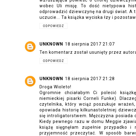
wzruszająca powieść o chorej dziewczynie
wobec Uli misję. To dość nietypowa his
odprowadzić dziewczynę na drugi świat. A t
uczucie... Ta książka wyciska łzy i pozost
ODPOWIEDZ
UNKNOWN
18 sierpnia 2017 21:07
Ten komentarz został usunięty przez autor
ODPOWIEDZ
UNKNOWN
18 sierpnia 2017 21:28
Droga Wioleto!
Ogromnie chciałabym Ci polecić książkę
niemieckiej pisarki Corneli Funke). Dlacz
czytelnika, który wciąż poszukuje wrażeń
opowiada historię kilkunastoletniej dziewc
się introligatorstwem. Mężczyzna posiada
Kiedy pewnego razu w domu Meggie zjawia si
książę sięgnęłam zupełnie przypadko i 
przyjemność przeczytać. W sposób barwn