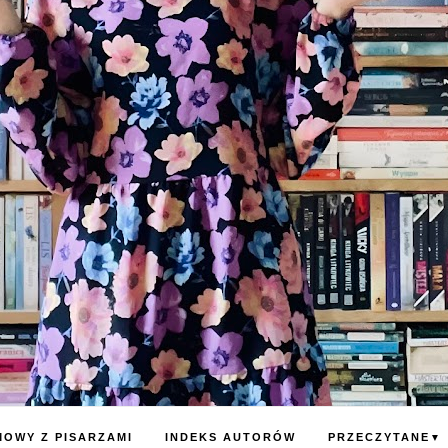
OWY Z PISARZAMI
INDEKS AUTORÓW
PRZECZYTANE
▼