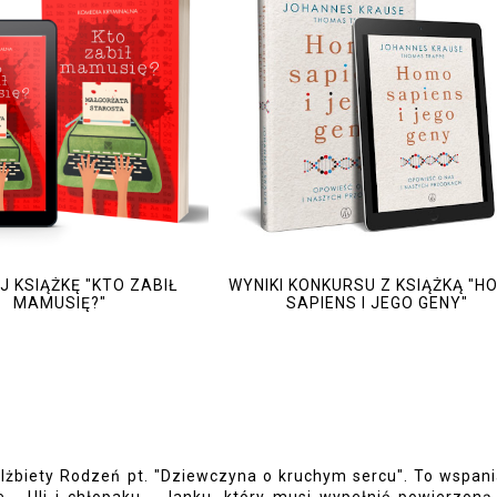
 KSIĄŻKĘ "KTO ZABIŁ
WYNIKI KONKURSU Z KSIĄŻKĄ "H
MAMUSIĘ?"
SAPIENS I JEGO GENY"
lżbiety Rodzeń pt. "Dziewczyna o kruchym sercu". To wspani