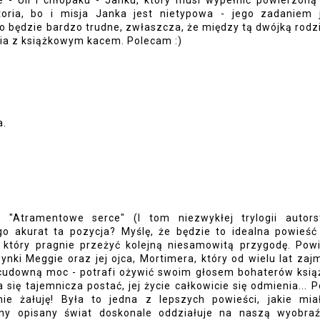
 - Uli i chłopaku - Janku, który musi wypełnić powierzon
toria, bo i misja Janka jest nietypowa - jego zadaniem 
o będzie bardzo trudne, zwłaszcza, że między tą dwójką rodzi
awia z książkowym kacem. Polecam :)
a.
 "Atramentowe serce" (I tom niezwykłej trylogii autor
ego akurat ta pozycja? Myślę, że będzie to idealna powieść
, który pragnie przeżyć kolejną niesamowitą przygodę. Pow
zynki Meggie oraz jej ojca, Mortimera, który od wielu lat zaj
 cudowną moc - potrafi ożywić swoim głosem bohaterów ksią
ę tajemnicza postać, jej życie całkowicie się odmienia... P
nie żałuję! Była to jedna z lepszych powieści, jakie mi
y opisany świat doskonale oddziałuje na naszą wyobraź