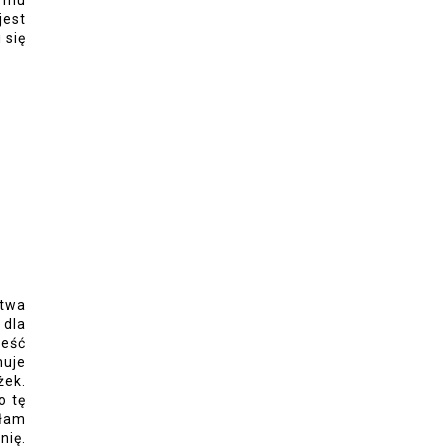
ą mu
jest
 się
stwa
 dla
ieść
muje
żek.
o tę
ałam
nię.