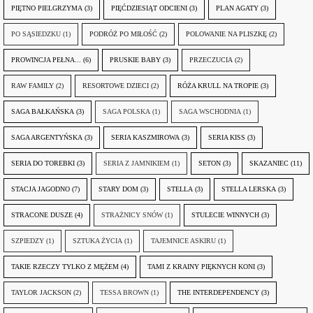
PIĘTNO PIELGRZYMA
(3)
PIĘĆDZIESIĄT ODCIENI
(3)
PLAN AGATY
(3)
PO SĄSIEDZKU
(1)
PODRÓŻ PO MIŁOŚĆ
(2)
POLOWANIE NA PLISZKĘ
(2)
PROWINCJA PEŁNA...
(6)
PRUSKIE BABY
(3)
PRZECZUCIA
(2)
RAW FAMILY
(2)
RESORTOWE DZIECI
(2)
RÓŻA KRULL NA TROPIE
(3)
SAGA BAŁKAŃSKA
(3)
SAGA POLSKA
(1)
SAGA WSCHODNIA
(1)
SAGA ARGENTYŃSKA
(3)
SERIA KASZMIROWA
(3)
SERIA KISS
(3)
SERIA DO TOREBKI
(3)
SERIA Z JAMNIKIEM
(1)
SETON
(3)
SKAZANIEC
(11)
STACJA JAGODNO
(7)
STARY DOM
(3)
STELLA
(3)
STELLA LERSKA
(3)
STRACONE DUSZE
(4)
STRAŻNICY SNÓW
(1)
STULECIE WINNYCH
(3)
SZPIEDZY
(1)
SZTUKA ŻYCIA
(1)
TAJEMNICE ASKIRU
(1)
TAKIE RZECZY TYLKO Z MĘŻEM
(4)
TAMI Z KRAINY PIĘKNYCH KONI
(3)
TAYLOR JACKSON
(2)
TESSA BROWN
(1)
THE INTERDEPENDENCY
(3)