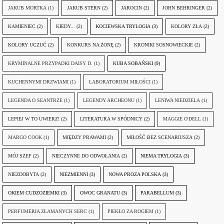
JAKUB MORTKA
(1)
JAKUB STERN
(2)
JAROCIN
(2)
JOHN BEHRINGER
(2)
KAMIENIEC
(2)
KIEDY...
(2)
KOCIEWSKA TRYLOGIA
(3)
KOLORY ZŁA
(2)
KOLORY UCZUĆ
(2)
KONKURS NA ŻONĘ
(2)
KRONIKI SOSNOWIECKIE
(2)
KRYMINALNE PRZYPADKI DAISY D.
(1)
KUBA SOBAŃSKI
(9)
KUCHENNYMI DRZWIAMI
(1)
LABORATORIUM MIŁOŚCI
(1)
LEGENDA O SEANTRZE
(1)
LEGENDY ARCHEONU
(1)
LENIWA NIEDZIELA
(1)
LEPIEJ W TO UWIERZ!
(2)
LITERATURA W SPÓDNICY
(2)
MAGGIE O'DELL
(1)
MARGO COOK
(1)
MIĘDZY PRAWAMI
(2)
MIŁOŚĆ BEZ SCENARIUSZA
(2)
MÓJ SZEF
(2)
NIECZYNNE DO ODWOŁANIA
(2)
NIEMA TRYLOGIA
(3)
NIEZDOBYTA
(2)
NIEZMIENNI
(3)
NOWA PROZA POLSKA
(3)
OKIEM CUDZOZIEMKI
(3)
OWOC GRANATU
(3)
PARABELLUM
(3)
PERFUMERIA ZŁAMANYCH SERC
(1)
PIEKŁO ZA ROGIEM
(1)