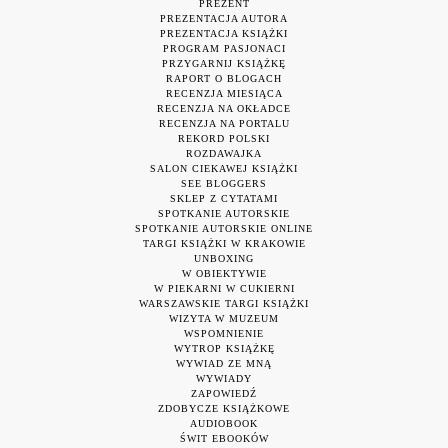
PREZENT
PREZENTACJA AUTORA
PREZENTACJA KSIĄŻKI
PROGRAM PASJONACI
PRZYGARNIJ KSIĄŻKĘ
RAPORT O BLOGACH
RECENZJA MIESIĄCA
RECENZJA NA OKŁADCE
RECENZJA NA PORTALU
REKORD POLSKI
ROZDAWAJKA
SALON CIEKAWEJ KSIĄŻKI
SEE BLOGGERS
SKLEP Z CYTATAMI
SPOTKANIE AUTORSKIE
SPOTKANIE AUTORSKIE ONLINE
TARGI KSIĄŻKI W KRAKOWIE
UNBOXING
W OBIEKTYWIE
W PIEKARNI W CUKIERNI
WARSZAWSKIE TARGI KSIĄŻKI
WIZYTA W MUZEUM
WSPOMNIENIE
WYTROP KSIĄŻKĘ
WYWIAD ZE MNĄ
WYWIADY
ZAPOWIEDŹ
ZDOBYCZE KSIĄŻKOWE
AUDIOBOOK
ŚWIT EBOOKÓW