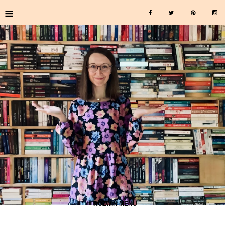
≡
≡ ROZWIŃ MENU