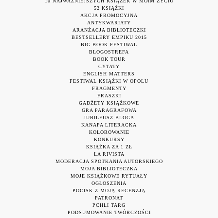
10 NAJWAŻNIEJSZYCH KSIĄŻEK W MOIM ŻYCIU
52 KSIĄŻKI
AKCJA PROMOCYJNA
ANTYKWARIATY
ARANŻACJA BIBLIOTECZKI
BESTSELLERY EMPIKU 2015
BIG BOOK FESTIWAL
BLOGOSTREFA
BOOK TOUR
CYTATY
ENGLISH MATTERS
FESTIWAL KSIĄŻKI W OPOLU
FRAGMENTY
FRASZKI
GADŻETY KSIĄŻKOWE
GRA PARAGRAFOWA
JUBILEUSZ BLOGA
KANAPA LITERACKA
KOLOROWANIE
KONKURSY
KSIĄŻKA ZA 1 ZŁ
LA RIVISTA
MODERACJA SPOTKANIA AUTORSKIEGO
MOJA BIBLIOTECZKA
MOJE KSIĄŻKOWE RYTUAŁY
OGŁOSZENIA
POCISK Z MOJĄ RECENZJĄ
PATRONAT
PCHLI TARG
PODSUMOWANIE TWÓRCZOŚCI