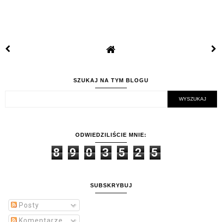
SZUKAJ NA TYM BLOGU
ODWIEDZILIŚCIE MNIE:
8
9
0
3
5
2
5
SUBSKRYBUJ
Posty
Komentarze