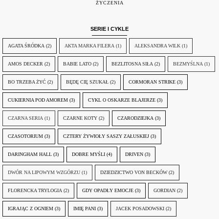
ŻYCZENIA
SERIE I CYKLE
AGATA ŚRÓDKA
(2)
AKTA MARKA FILERA
(1)
ALEKSANDRA WILK
(1)
AMOS DECKER
(2)
BABIE LATO
(2)
BEZLITOSNA SIŁA
(2)
BEZMYŚLNA
(1)
BO TRZEBA ŻYĆ
(2)
BĘDĘ CIĘ SZUKAŁ
(2)
CORMORAN STRIKE
(3)
CUKIERNIA POD AMOREM
(3)
CYKL O OSKARZE BLAJERZE
(3)
CZARNA SERIA
(1)
CZARNE KOTY
(2)
CZARODZIEJKA
(3)
CZASOTORIUM
(3)
CZTERY ŻYWIOŁY SASZY ZAŁUSKIEJ
(3)
DARINGHAM HALL
(3)
DOBRE MYŚLI
(4)
DRIVEN
(3)
DWÓR NA LIPOWYM WZGÓRZU
(1)
DZIEDZICTWO VON BECKÓW
(2)
FLORENCKA TRYLOGIA
(2)
GDY OPADŁY EMOCJE
(3)
GORDIAN
(2)
IGRAJĄC Z OGNIEM
(3)
IMIĘ PANI
(3)
JACEK POSADOWSKI
(2)