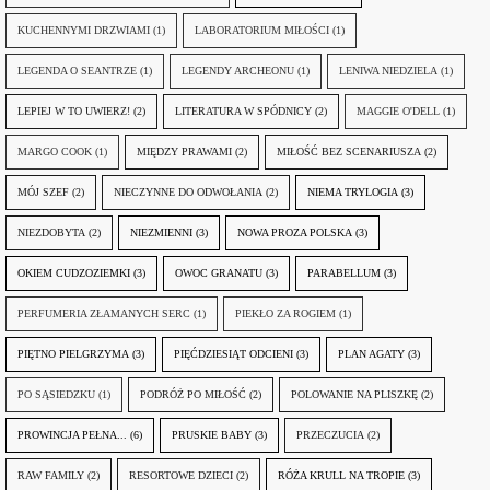
KUCHENNYMI DRZWIAMI
(1)
LABORATORIUM MIŁOŚCI
(1)
LEGENDA O SEANTRZE
(1)
LEGENDY ARCHEONU
(1)
LENIWA NIEDZIELA
(1)
LEPIEJ W TO UWIERZ!
(2)
LITERATURA W SPÓDNICY
(2)
MAGGIE O'DELL
(1)
MARGO COOK
(1)
MIĘDZY PRAWAMI
(2)
MIŁOŚĆ BEZ SCENARIUSZA
(2)
MÓJ SZEF
(2)
NIECZYNNE DO ODWOŁANIA
(2)
NIEMA TRYLOGIA
(3)
NIEZDOBYTA
(2)
NIEZMIENNI
(3)
NOWA PROZA POLSKA
(3)
OKIEM CUDZOZIEMKI
(3)
OWOC GRANATU
(3)
PARABELLUM
(3)
PERFUMERIA ZŁAMANYCH SERC
(1)
PIEKŁO ZA ROGIEM
(1)
PIĘTNO PIELGRZYMA
(3)
PIĘĆDZIESIĄT ODCIENI
(3)
PLAN AGATY
(3)
PO SĄSIEDZKU
(1)
PODRÓŻ PO MIŁOŚĆ
(2)
POLOWANIE NA PLISZKĘ
(2)
PROWINCJA PEŁNA...
(6)
PRUSKIE BABY
(3)
PRZECZUCIA
(2)
RAW FAMILY
(2)
RESORTOWE DZIECI
(2)
RÓŻA KRULL NA TROPIE
(3)