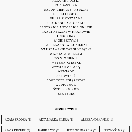
REKORD POLSKI
ROZDAWAJKA
SALON CIEKAWEJ KSIĄŻKI
SEE BLOGGERS
SKLEP Z CYTATAMI
SPOTKANIE AUTORSKIE
SPOTKANIE AUTORSKIE ONLINE
TARGI KSIĄŻKI W KRAKOWIE
UNBOXING
W OBIEKTYWIE
W PIEKARNI W CUKIERNI
WARSZAWSKIE TARGI KSIĄŻKI
WIZYTA W MUZEUM
WSPOMNIENIE
WYTROP KSIĄŻKĘ
WYWIAD ZE MNĄ
WYWIADY
ZAPOWIEDŹ
ZDOBYCZE KSIĄŻKOWE
AUDIOBOOK
ŚWIT EBOOKÓW
ŻYCZENIA
SERIE I CYKLE
AGATA ŚRÓDKA
(2)
AKTA MARKA FILERA
(1)
ALEKSANDRA WILK
(1)
AMOS DECKER
(2)
BABIE LATO
(2)
BEZLITOSNA SIŁA
(2)
BEZMYŚLNA
(1)