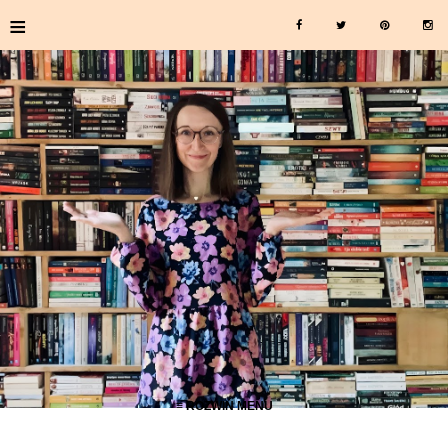
≡
≡ ROZWIŃ MENU