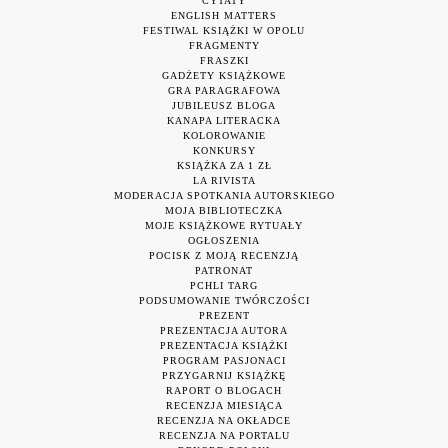
CYTATY
ENGLISH MATTERS
FESTIWAL KSIĄŻKI W OPOLU
FRAGMENTY
FRASZKI
GADŻETY KSIĄŻKOWE
GRA PARAGRAFOWA
JUBILEUSZ BLOGA
KANAPA LITERACKA
KOLOROWANIE
KONKURSY
KSIĄŻKA ZA 1 ZŁ
LA RIVISTA
MODERACJA SPOTKANIA AUTORSKIEGO
MOJA BIBLIOTECZKA
MOJE KSIĄŻKOWE RYTUAŁY
OGŁOSZENIA
POCISK Z MOJĄ RECENZJĄ
PATRONAT
PCHLI TARG
PODSUMOWANIE TWÓRCZOŚCI
PREZENT
PREZENTACJA AUTORA
PREZENTACJA KSIĄŻKI
PROGRAM PASJONACI
PRZYGARNIJ KSIĄŻKĘ
RAPORT O BLOGACH
RECENZJA MIESIĄCA
RECENZJA NA OKŁADCE
RECENZJA NA PORTALU