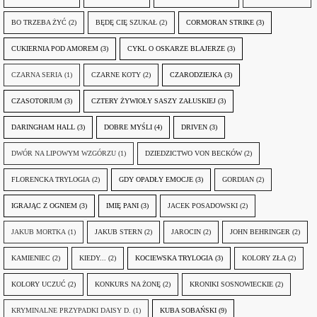
BO TRZEBA ŻYĆ
(2)
BĘDĘ CIĘ SZUKAŁ
(2)
CORMORAN STRIKE
(3)
CUKIERNIA POD AMOREM
(3)
CYKL O OSKARZE BLAJERZE
(3)
CZARNA SERIA
(1)
CZARNE KOTY
(2)
CZARODZIEJKA
(3)
CZASOTORIUM
(3)
CZTERY ŻYWIOŁY SASZY ZAŁUSKIEJ
(3)
DARINGHAM HALL
(3)
DOBRE MYŚLI
(4)
DRIVEN
(3)
DWÓR NA LIPOWYM WZGÓRZU
(1)
DZIEDZICTWO VON BECKÓW
(2)
FLORENCKA TRYLOGIA
(2)
GDY OPADŁY EMOCJE
(3)
GORDIAN
(2)
IGRAJĄC Z OGNIEM
(3)
IMIĘ PANI
(3)
JACEK POSADOWSKI
(2)
JAKUB MORTKA
(1)
JAKUB STERN
(2)
JAROCIN
(2)
JOHN BEHRINGER
(2)
KAMIENIEC
(2)
KIEDY...
(2)
KOCIEWSKA TRYLOGIA
(3)
KOLORY ZŁA
(2)
KOLORY UCZUĆ
(2)
KONKURS NA ŻONĘ
(2)
KRONIKI SOSNOWIECKIE
(2)
KRYMINALNE PRZYPADKI DAISY D.
(1)
KUBA SOBAŃSKI
(9)