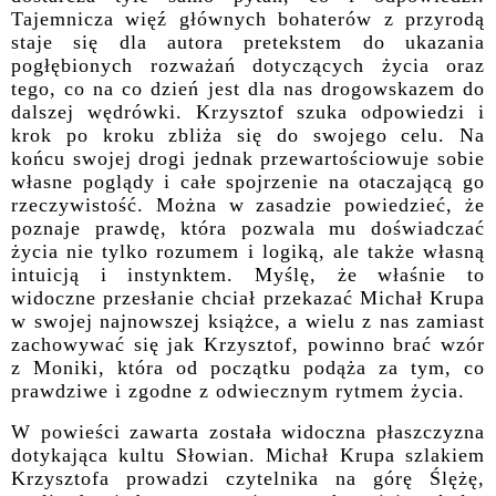
Tajemnicza więź głównych bohaterów z przyrodą
staje się dla autora pretekstem do ukazania
pogłębionych rozważań dotyczących życia oraz
tego, co na co dzień jest dla nas drogowskazem do
dalszej wędrówki. Krzysztof szuka odpowiedzi i
krok po kroku zbliża się do swojego celu. Na
końcu swojej drogi jednak przewartościowuje sobie
własne poglądy i całe spojrzenie na otaczającą go
rzeczywistość. Można w zasadzie powiedzieć, że
poznaje prawdę, która pozwala mu doświadczać
życia nie tylko rozumem i logiką, ale także własną
intuicją i instynktem. Myślę, że właśnie to
widoczne przesłanie chciał przekazać Michał Krupa
w swojej najnowszej książce, a wielu z nas zamiast
zachowywać się jak Krzysztof, powinno brać wzór
z Moniki, która od początku podąża za tym, co
prawdziwe i zgodne z odwiecznym rytmem życia.
W powieści zawarta została widoczna płaszczyzna
dotykająca kultu Słowian. Michał Krupa szlakiem
Krzysztofa prowadzi czytelnika na górę Ślężę,