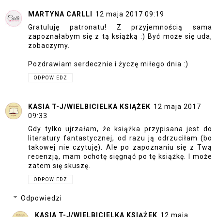
MARTYNA CARLLI
12 maja 2017 09:19
Gratuluję patronatu! Z przyjemnością sama
zapoznałabym się z tą książką :) Być może się uda,
zobaczymy.
Pozdrawiam serdecznie i życzę miłego dnia :)
ODPOWIEDZ
KASIA T-J/WIELBICIELKA KSIĄŻEK
12 maja 2017
09:33
Gdy tylko ujrzałam, że książka przypisana jest do
literatury fantastycznej, od razu ją odrzuciłam (bo
takowej nie czytuję). Ale po zapoznaniu się z Twą
recenzją, mam ochotę sięgnąć po tę książkę. I może
zatem się skuszę.
ODPOWIEDZ
Odpowiedzi
KASIA T-J/WIELBICIELKA KSIĄŻEK
12 maja