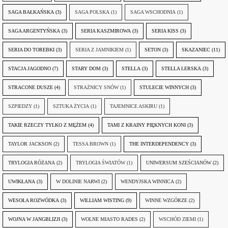
SAGA BAŁKAŃSKA
(3)
SAGA POLSKA
(1)
SAGA WSCHODNIA
(1)
SAGA ARGENTYŃSKA
(3)
SERIA KASZMIROWA
(3)
SERIA KISS
(3)
SERIA DO TOREBKI
(3)
SERIA Z JAMNIKIEM
(1)
SETON
(3)
SKAZANIEC
(11)
STACJA JAGODNO
(7)
STARY DOM
(3)
STELLA
(3)
STELLA LERSKA
(3)
STRACONE DUSZE
(4)
STRAŻNICY SNÓW
(1)
STULECIE WINNYCH
(3)
SZPIEDZY
(1)
SZTUKA ŻYCIA
(1)
TAJEMNICE ASKIRU
(1)
TAKIE RZECZY TYLKO Z MĘŻEM
(4)
TAMI Z KRAINY PIĘKNYCH KONI
(3)
TAYLOR JACKSON
(2)
TESSA BROWN
(1)
THE INTERDEPENDENCY
(3)
TRYLOGIA RÓŻANA
(2)
TRYLOGIA ŚWIATÓW
(1)
UNIWERSUM SZEŚCIANÓW
(2)
UWIKŁANA
(3)
W DOLINIE NARWI
(2)
WENDYJSKA WINNICA
(2)
WESOŁA ROZWÓDKA
(3)
WILLIAM WISTING
(9)
WINNE WZGÓRZE
(2)
WOJNA W JANGBLIZJI
(3)
WOLNE MIASTO RADES
(2)
WSCHÓD ZIEMI
(1)