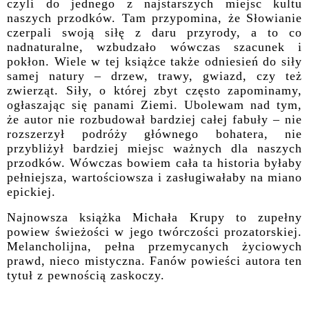
czyli do jednego z najstarszych miejsc kultu
naszych przodków. Tam przypomina, że Słowianie
czerpali swoją siłę z daru przyrody, a to co
nadnaturalne, wzbudzało wówczas szacunek i
pokłon. Wiele w tej książce także odniesień do siły
samej natury – drzew, trawy, gwiazd, czy też
zwierząt. Siły, o której zbyt często zapominamy,
ogłaszając się panami Ziemi. Ubolewam nad tym
,
że autor nie rozbudował
bardziej
całej fabuły – nie
rozszerzył podróży głównego bohatera, nie
przybliżył bardziej miejsc ważnych dla naszych
przodków. Wówczas bowiem cała ta historia byłaby
pełniejsza, wartościowsza i zasługiwałaby na miano
epickiej.
Najnowsza książka Michała Krupy to zupełny
powiew świeżości w jego twórczości prozatorskiej.
Melancholijna, pełna przemycanych życiowych
prawd, nieco mistyczna. Fanów powieści autora ten
tytuł z pewnością zaskoczy.