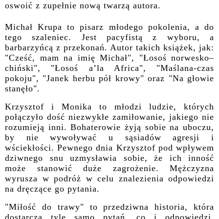
oswoić z zupełnie nową twarzą autora.
Michał Krupa to pisarz młodego pokolenia, a do
tego szaleniec. Jest pacyfistą z wyboru, a
barbarzyńcą z przekonań. Autor takich książek, jak:
"Cześć, mam na imię Michał", "Łosoś norwesko–
chiński", "Łosoś a’la Africa", "Maślana-czas
pokoju", "Janek herbu pół krowy" oraz "Na głowie
stanęło".
Krzysztof i Monika to młodzi ludzie, których
połączyło dość niezwykłe zamiłowanie, jakiego nie
rozumieją inni. Bohaterowie żyją sobie na uboczu,
by nie wywoływać u sąsiadów agresji i
wściekłości. Pewnego dnia Krzysztof pod wpływem
dziwnego snu uzmysławia sobie, że ich inność
może stanowić duże zagrożenie. Mężczyzna
wyrusza w podróż w celu znalezienia odpowiedzi
na dręczące go pytania.
"Miłość do trawy" to przedziwna historia, która
dostarcza tyle samo pytań, co i odpowiedzi.