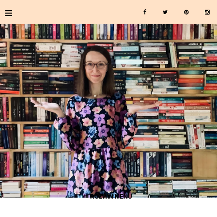
≡
≡ ROZWIŃ MENU