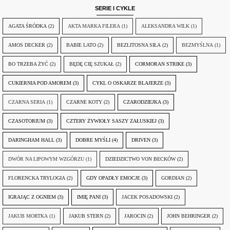
SERIE I CYKLE
AGATA ŚRÓDKA
(2)
AKTA MARKA FILERA
(1)
ALEKSANDRA WILK
(1)
AMOS DECKER
(2)
BABIE LATO
(2)
BEZLITOSNA SIŁA
(2)
BEZMYŚLNA
(1)
BO TRZEBA ŻYĆ
(2)
BĘDĘ CIĘ SZUKAŁ
(2)
CORMORAN STRIKE
(3)
CUKIERNIA POD AMOREM
(3)
CYKL O OSKARZE BLAJERZE
(3)
CZARNA SERIA
(1)
CZARNE KOTY
(2)
CZARODZIEJKA
(3)
CZASOTORIUM
(3)
CZTERY ŻYWIOŁY SASZY ZAŁUSKIEJ
(3)
DARINGHAM HALL
(3)
DOBRE MYŚLI
(4)
DRIVEN
(3)
DWÓR NA LIPOWYM WZGÓRZU
(1)
DZIEDZICTWO VON BECKÓW
(2)
FLORENCKA TRYLOGIA
(2)
GDY OPADŁY EMOCJE
(3)
GORDIAN
(2)
IGRAJĄC Z OGNIEM
(3)
IMIĘ PANI
(3)
JACEK POSADOWSKI
(2)
JAKUB MORTKA
(1)
JAKUB STERN
(2)
JAROCIN
(2)
JOHN BEHRINGER
(2)