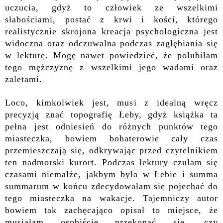
uczucia, gdyż to człowiek ze wszelkimi
słabościami, postać z krwi i kości, którego
realistycznie skrojona kreacja psychologiczna jest
widoczna oraz odczuwalna podczas zagłębiania się
w lekturę. Mogę nawet powiedzieć, że polubiłam
tego mężczyznę z wszelkimi jego wadami oraz
zaletami.
Loco, kimkolwiek jest, musi z idealną wręcz
precyzją znać topografię Łeby, gdyż książka ta
pełna jest odniesień do różnych punktów tego
miasteczka, bowiem bohaterowie cały czas
przemieszczają się, odkrywając przed czytelnikiem
ten nadmorski kurort. Podczas lektury czułam się
czasami niemalże, jakbym była w Łebie i summa
summarum w końcu zdecydowałam się pojechać do
tego miasteczka na wakacje. Tajemniczy autor
bowiem tak zachęcająco opisał to miejsce, że
musiałam osobiście przekonać się, czy