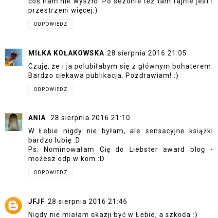
coś nam nie wyszło. Po sezonie też tam fajnie jest i
przestrzeni więcej:)
ODPOWIEDZ
MIŁKA KOŁAKOWSKA
28 sierpnia 2016 21:05
Czuję, że i ja polubiłabym się z głównym bohaterem.
Bardzo ciekawa publikacja. Pozdrawiam! :)
ODPOWIEDZ
ANIA
28 sierpnia 2016 21:10
W Łebie nigdy nie byłam, ale sensacyjne książki
bardzo lubię :D
Ps: Nominowałam Cię do Liebster award blog -
możesz odp w kom :D
ODPOWIEDZ
JFJF
28 sierpnia 2016 21:46
Nigdy nie miałam okazji być w Łebie, a szkoda :)