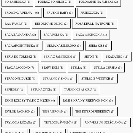
PO SĄSIEDZKU
(1)
PODRÓŻ PO MIŁOŚĆ
(2)
POLOWANIE NA PLISZKĘ
(2)
PROWINCJA PEŁNA...
(6)
PRUSKIE BABY
(3)
PRZECZUCIA
(2)
RAW FAMILY
(2)
RESORTOWE DZIECI
(2)
RÓŻA KRULL NA TROPIE
(3)
SAGA BAŁKAŃSKA
(3)
SAGA POLSKA
(1)
SAGA WSCHODNIA
(1)
SAGA ARGENTYŃSKA
(3)
SERIA KASZMIROWA
(3)
SERIA KISS
(3)
SERIA DO TOREBKI
(3)
SERIA Z JAMNIKIEM
(1)
SETON
(3)
SKAZANIEC
(11)
STACJA JAGODNO
(7)
STARY DOM
(3)
STELLA
(3)
STELLA LERSKA
(3)
STRACONE DUSZE
(4)
STRAŻNICY SNÓW
(1)
STULECIE WINNYCH
(3)
SZPIEDZY
(1)
SZTUKA ŻYCIA
(1)
TAJEMNICE ASKIRU
(1)
TAKIE RZECZY TYLKO Z MĘŻEM
(4)
TAMI Z KRAINY PIĘKNYCH KONI
(3)
TAYLOR JACKSON
(2)
TESSA BROWN
(1)
THE INTERDEPENDENCY
(3)
TRYLOGIA RÓŻANA
(2)
TRYLOGIA ŚWIATÓW
(1)
UNIWERSUM SZEŚCIANÓW
(2)