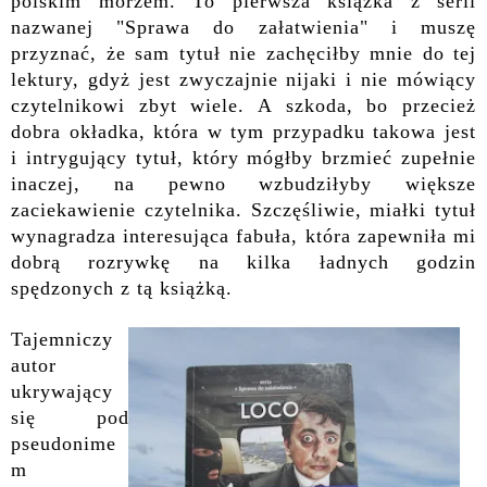
polskim morzem. To pierwsza książka z serii
nazwanej "Sprawa do załatwienia" i muszę
przyznać, że sam tytuł nie zachęciłby mnie do tej
lektury, gdyż jest zwyczajnie nijaki i nie mówiący
czytelnikowi zbyt wiele. A szkoda, bo przecież
dobra okładka, która w tym przypadku takowa jest
i intrygujący tytuł, który mógłby brzmieć zupełnie
inaczej, na pewno wzbudziłyby większe
zaciekawienie czytelnika. Szczęśliwie, miałki tytuł
wynagradza interesująca fabuła, która zapewniła mi
dobrą rozrywkę na kilka ładnych godzin
spędzonych z tą książką.
Tajemniczy
autor
ukrywający
się pod
pseudonime
m