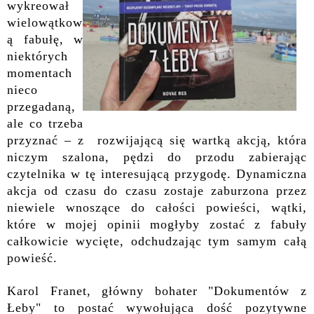
wykreował
wielowątkow
ą fabułę, w
niektórych
momentach
nieco
przegadaną,
ale co trzeba
przyznać – z rozwijającą się wartką akcją, która
niczym szalona, pędzi do przodu zabierając
czytelnika w tę interesującą przygodę. Dynamiczna
akcja od czasu do czasu zostaje zaburzona przez
niewiele wnoszące do całości powieści, wątki,
które w mojej opinii mogłyby zostać z fabuły
całkowicie wycięte, odchudzając tym samym całą
powieść.
Karol Franet, główny bohater "Dokumentów z
Łeby" to postać wywołująca dość pozytywne