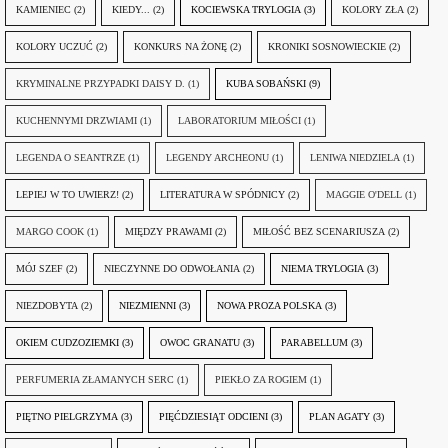
KAMIENIEC
(2)
KIEDY...
(2)
KOCIEWSKA TRYLOGIA
(3)
KOLORY ZŁA
(2)
KOLORY UCZUĆ
(2)
KONKURS NA ŻONĘ
(2)
KRONIKI SOSNOWIECKIE
(2)
KRYMINALNE PRZYPADKI DAISY D.
(1)
KUBA SOBAŃSKI
(9)
KUCHENNYMI DRZWIAMI
(1)
LABORATORIUM MIŁOŚCI
(1)
LEGENDA O SEANTRZE
(1)
LEGENDY ARCHEONU
(1)
LENIWA NIEDZIELA
(1)
LEPIEJ W TO UWIERZ!
(2)
LITERATURA W SPÓDNICY
(2)
MAGGIE O'DELL
(1)
MARGO COOK
(1)
MIĘDZY PRAWAMI
(2)
MIŁOŚĆ BEZ SCENARIUSZA
(2)
MÓJ SZEF
(2)
NIECZYNNE DO ODWOŁANIA
(2)
NIEMA TRYLOGIA
(3)
NIEZDOBYTA
(2)
NIEZMIENNI
(3)
NOWA PROZA POLSKA
(3)
OKIEM CUDZOZIEMKI
(3)
OWOC GRANATU
(3)
PARABELLUM
(3)
PERFUMERIA ZŁAMANYCH SERC
(1)
PIEKŁO ZA ROGIEM
(1)
PIĘTNO PIELGRZYMA
(3)
PIĘĆDZIESIĄT ODCIENI
(3)
PLAN AGATY
(3)