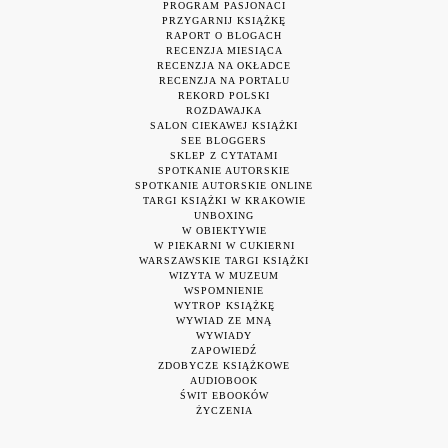
PROGRAM PASJONACI
PRZYGARNIJ KSIĄŻKĘ
RAPORT O BLOGACH
RECENZJA MIESIĄCA
RECENZJA NA OKŁADCE
RECENZJA NA PORTALU
REKORD POLSKI
ROZDAWAJKA
SALON CIEKAWEJ KSIĄŻKI
SEE BLOGGERS
SKLEP Z CYTATAMI
SPOTKANIE AUTORSKIE
SPOTKANIE AUTORSKIE ONLINE
TARGI KSIĄŻKI W KRAKOWIE
UNBOXING
W OBIEKTYWIE
W PIEKARNI W CUKIERNI
WARSZAWSKIE TARGI KSIĄŻKI
WIZYTA W MUZEUM
WSPOMNIENIE
WYTROP KSIĄŻKĘ
WYWIAD ZE MNĄ
WYWIADY
ZAPOWIEDŹ
ZDOBYCZE KSIĄŻKOWE
AUDIOBOOK
ŚWIT EBOOKÓW
ŻYCZENIA