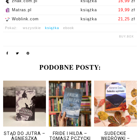
znak.com.pl
książka
16,99
zł
Matras.pl
książka
19,99
zł
Woblink.com
książka
21,25
zł
Pokaż:
wszystkie
książka
ebook
BUY.BOX
PODOBNE POSTY:
STĄD DO JUTRA –
FRIDE I HILDA –
SUDECKIE
AGNIESZKA
TOMASZ PCZYCKI
WĘDRÓWKI –