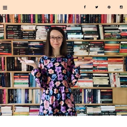
≡
≡ ROZWIŃ MENU