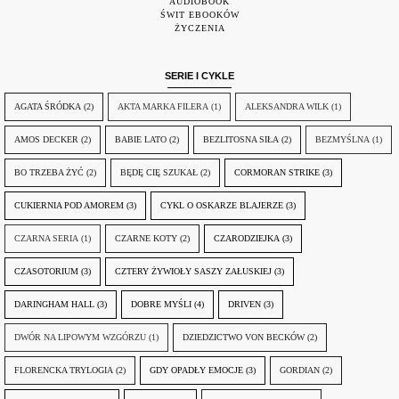
AUDIOBOOK
ŚWIT EBOOKÓW
ŻYCZENIA
SERIE I CYKLE
AGATA ŚRÓDKA
(2)
AKTA MARKA FILERA
(1)
ALEKSANDRA WILK
(1)
AMOS DECKER
(2)
BABIE LATO
(2)
BEZLITOSNA SIŁA
(2)
BEZMYŚLNA
(1)
BO TRZEBA ŻYĆ
(2)
BĘDĘ CIĘ SZUKAŁ
(2)
CORMORAN STRIKE
(3)
CUKIERNIA POD AMOREM
(3)
CYKL O OSKARZE BLAJERZE
(3)
CZARNA SERIA
(1)
CZARNE KOTY
(2)
CZARODZIEJKA
(3)
CZASOTORIUM
(3)
CZTERY ŻYWIOŁY SASZY ZAŁUSKIEJ
(3)
DARINGHAM HALL
(3)
DOBRE MYŚLI
(4)
DRIVEN
(3)
DWÓR NA LIPOWYM WZGÓRZU
(1)
DZIEDZICTWO VON BECKÓW
(2)
FLORENCKA TRYLOGIA
(2)
GDY OPADŁY EMOCJE
(3)
GORDIAN
(2)