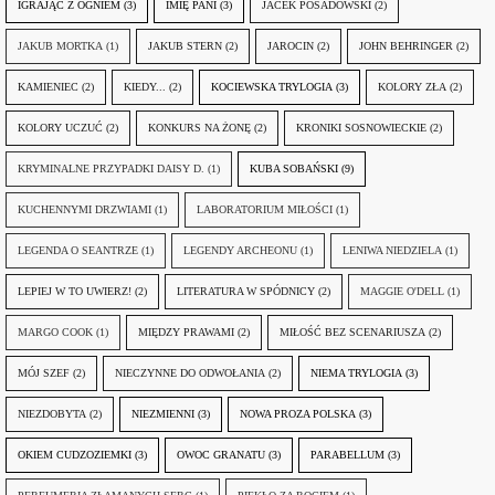
IGRAJĄC Z OGNIEM
(3)
IMIĘ PANI
(3)
JACEK POSADOWSKI
(2)
JAKUB MORTKA
(1)
JAKUB STERN
(2)
JAROCIN
(2)
JOHN BEHRINGER
(2)
KAMIENIEC
(2)
KIEDY...
(2)
KOCIEWSKA TRYLOGIA
(3)
KOLORY ZŁA
(2)
KOLORY UCZUĆ
(2)
KONKURS NA ŻONĘ
(2)
KRONIKI SOSNOWIECKIE
(2)
KRYMINALNE PRZYPADKI DAISY D.
(1)
KUBA SOBAŃSKI
(9)
KUCHENNYMI DRZWIAMI
(1)
LABORATORIUM MIŁOŚCI
(1)
LEGENDA O SEANTRZE
(1)
LEGENDY ARCHEONU
(1)
LENIWA NIEDZIELA
(1)
LEPIEJ W TO UWIERZ!
(2)
LITERATURA W SPÓDNICY
(2)
MAGGIE O'DELL
(1)
MARGO COOK
(1)
MIĘDZY PRAWAMI
(2)
MIŁOŚĆ BEZ SCENARIUSZA
(2)
MÓJ SZEF
(2)
NIECZYNNE DO ODWOŁANIA
(2)
NIEMA TRYLOGIA
(3)
NIEZDOBYTA
(2)
NIEZMIENNI
(3)
NOWA PROZA POLSKA
(3)
OKIEM CUDZOZIEMKI
(3)
OWOC GRANATU
(3)
PARABELLUM
(3)