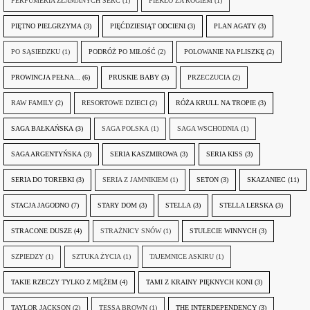
PERFUMERIA ZŁAMANYCH SERC
(1)
PIEKŁO ZA ROGIEM
(1)
PIĘTNO PIELGRZYMA
(3)
PIĘĆDZIESIĄT ODCIENI
(3)
PLAN AGATY
(3)
PO SĄSIEDZKU
(1)
PODRÓŻ PO MIŁOŚĆ
(2)
POLOWANIE NA PLISZKĘ
(2)
PROWINCJA PEŁNA...
(6)
PRUSKIE BABY
(3)
PRZECZUCIA
(2)
RAW FAMILY
(2)
RESORTOWE DZIECI
(2)
RÓŻA KRULL NA TROPIE
(3)
SAGA BAŁKAŃSKA
(3)
SAGA POLSKA
(1)
SAGA WSCHODNIA
(1)
SAGA ARGENTYŃSKA
(3)
SERIA KASZMIROWA
(3)
SERIA KISS
(3)
SERIA DO TOREBKI
(3)
SERIA Z JAMNIKIEM
(1)
SETON
(3)
SKAZANIEC
(11)
STACJA JAGODNO
(7)
STARY DOM
(3)
STELLA
(3)
STELLA LERSKA
(3)
STRACONE DUSZE
(4)
STRAŻNICY SNÓW
(1)
STULECIE WINNYCH
(3)
SZPIEDZY
(1)
SZTUKA ŻYCIA
(1)
TAJEMNICE ASKIRU
(1)
TAKIE RZECZY TYLKO Z MĘŻEM
(4)
TAMI Z KRAINY PIĘKNYCH KONI
(3)
TAYLOR JACKSON
(2)
TESSA BROWN
(1)
THE INTERDEPENDENCY
(3)