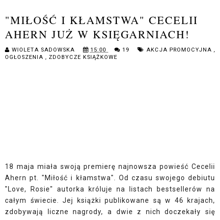
"MIŁOŚĆ I KŁAMSTWA" CECELII
AHERN JUŻ W KSIĘGARNIACH!
WIOLETA SADOWSKA
15:00
19
AKCJA PROMOCYJNA
,
OGŁOSZENIA
,
ZDOBYCZE KSIĄŻKOWE
18 maja miała swoją premierę najnowsza powieść Cecelii
Ahern pt. "
Miłość
i
kłamstwa
". Od czasu swojego debiutu
"Love, Rosie" autorka króluje na listach bestsellerów na
całym świecie. Jej książki publikowane są w 46 krajach,
zdobywają liczne nagrody, a dwie z nich doczekały się