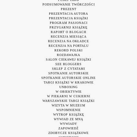
PODSUMOWANIE TWÓRCZOŚCI
PREZENT
PREZENTACJA AUTORA
PREZENTACJA KSIĄŻKI
PROGRAM PASJONACI
PRZYGARNIJ KSIĄŻKĘ
RAPORT O BLOGACH
RECENZJA MIESIĄCA
RECENZJA NA OKŁADCE
RECENZJA NA PORTALU
REKORD POLSKI
ROZDAWAJKA
SALON CIEKAWEJ KSIĄŻKI
SEE BLOGGERS
SKLEP Z CYTATAMI
SPOTKANIE AUTORSKIE
SPOTKANIE AUTORSKIE ONLINE
TARGI KSIĄŻKI W KRAKOWIE
UNBOXING
W OBIEKTYWIE
W PIEKARNI W CUKIERNI
WARSZAWSKIE TARGI KSIĄŻKI
WIZYTA W MUZEUM
WSPOMNIENIE
WYTROP KSIĄŻKĘ
WYWIAD ZE MNĄ
WYWIADY
ZAPOWIEDŹ
ZDOBYCZE KSIĄŻKOWE