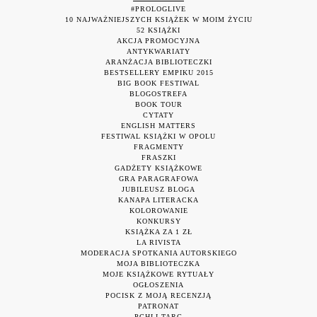
#PROLOGLIVE
10 NAJWAŻNIEJSZYCH KSIĄŻEK W MOIM ŻYCIU
52 KSIĄŻKI
AKCJA PROMOCYJNA
ANTYKWARIATY
ARANŻACJA BIBLIOTECZKI
BESTSELLERY EMPIKU 2015
BIG BOOK FESTIWAL
BLOGOSTREFA
BOOK TOUR
CYTATY
ENGLISH MATTERS
FESTIWAL KSIĄŻKI W OPOLU
FRAGMENTY
FRASZKI
GADŻETY KSIĄŻKOWE
GRA PARAGRAFOWA
JUBILEUSZ BLOGA
KANAPA LITERACKA
KOLOROWANIE
KONKURSY
KSIĄŻKA ZA 1 ZŁ
LA RIVISTA
MODERACJA SPOTKANIA AUTORSKIEGO
MOJA BIBLIOTECZKA
MOJE KSIĄŻKOWE RYTUAŁY
OGŁOSZENIA
POCISK Z MOJĄ RECENZJĄ
PATRONAT
PCHLI TARG