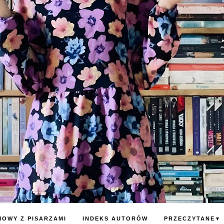
OWY Z PISARZAMI
INDEKS AUTORÓW
PRZECZYTANE
▼