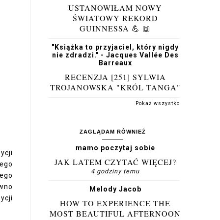
USTANOWIŁAM NOWY
ŚWIATOWY REKORD
GUINNESSA 💪 📖
"Książka to przyjaciel, który nigdy
nie zdradzi." - Jacques Vallée Des
Barreaux
RECENZJA [251] SYLWIA
TROJANOWSKA "KRÓL TANGA"
Pokaż wszystko
ZAGLĄDAM RÓWNIEŻ
mamo poczytaj sobie
ycji
JAK LATEM CZYTAĆ WIĘCEJ?
wego
4 godziny temu
tego
ówno
Melody Jacob
ycji
HOW TO EXPERIENCE THE
MOST BEAUTIFUL AFTERNOON