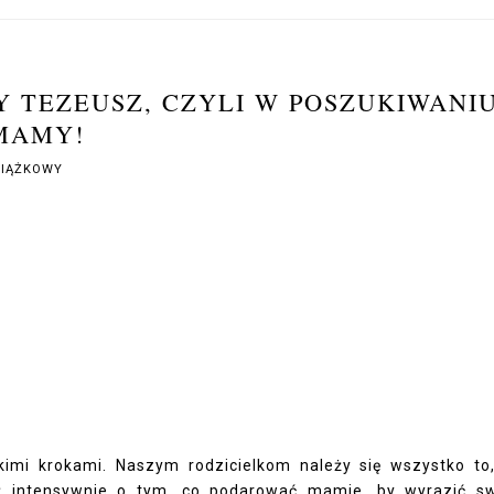
 TEZEUSZ, CZYLI W POSZUKIWANI
MAMY!
SIĄŻKOWY
imi krokami. Naszym rodzicielkom należy się wszystko to
ż intensywnie
o tym, co podarować mamie, by wyrazić s