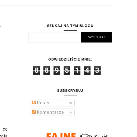
U
SZUKAJ NA TYM BLOGU
ODWIEDZILIŚCIE MNIE:
8
8
9
5
1
4
3
SUBSKRYBUJ
Posty
Komentarze
, co
woją