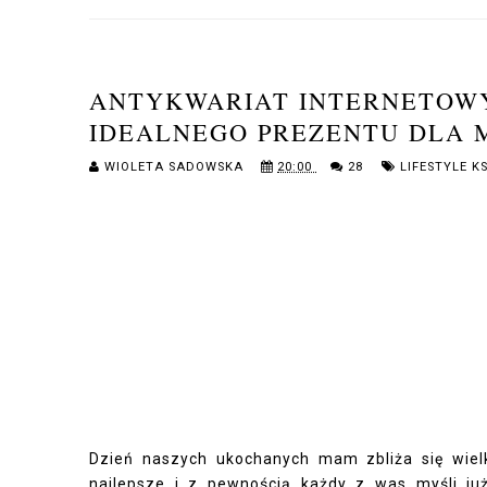
ANTYKWARIAT INTERNETOWY
IDEALNEGO PREZENTU DLA 
WIOLETA SADOWSKA
20:00
28
LIFESTYLE K
Dzień naszych ukochanych mam zbliża się wielk
najlepsze i z pewnością każdy z was myśli
ju