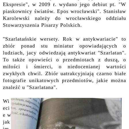
Ekspresie", w 2009 r. wydano jego debiut pt. "W
piaskownicy światów. Epos wrocławski". Stanisław
Karolewski n
ależy do wrocławskiego oddziału
Stowarzyszenia Pisarzy Polskich.
"Szarlatańskie wersety. Rok w antykwariacie"
to
zbiór ponad stu miniatur opowiadających
o
ludziach, jacy odwiedzają antykwariat "Szarlatan".
To także opowieści o przedmiotach z duszą, o
miłości i śmierci, o niedocenianej wartości
zwykłych chwil. Zbiór uatrakcyjniają
czarno białe
f
otografie
unikatowych przedmiotów, jakie można
znaleźć u "Szarlatana".
Wi
eci
e w
jak
im