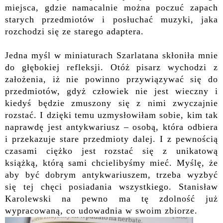
miejsca, gdzie namacalnie można po
czuć
zapach
starych przedmiotów
i posłuchać
muzyki, jaka
rozchodzi się ze starego adaptera.
Jedna myśl w miniaturach Szarlatana skłoniła mnie
do głębokiej refleksji. Otóż pisarz
wychodzi z
założenia, iż nie powinno przywiązywać się do
przedmiotów, gdyż człowiek nie jest wieczny i
kiedyś będzie zmuszony się z nimi zwyczajnie
rozstać. I dzięki temu
uzmysłowiłam sobie, kim tak
naprawdę jest antykwariusz – osobą, która odbiera
i przekazuje stare przedmioty dalej. I z pewnością
czasami ciężko jest rozstać się z unikatową
książką, którą sami chcielibyśmy mieć.
Myślę, że
aby być dobrym antykwariuszem, trzeba wyzbyć
się tej chęci posiadania wszystkiego. Stanisław
Karolewski na pewno ma tę zdolność już
wypracowaną, co udowadnia w swoim zbiorze.