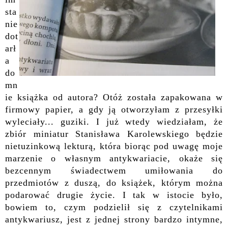
sta
nie
dot
arł
a
do
mn
ie książka od autora? Otóż została zapakowana w
firmowy
papier, a gdy ją otworzyłam
z przesyłki
wyleciały... guziki. I już wtedy wiedziałam, że
zbió
r
miniatur Stanisława Karolewskiego będzie
nietuzinkową lekturą, która biorąc pod uwagę moje
marzenie o własnym antykwariacie, okaże się
bezcennym świadectwem umiłowania do
przedmiotów z duszą, do książek, którym można
podarować drugie życie. I tak w istocie było,
bowiem
to, czym podzielił się z czytelnikami
antykwariusz, jest z jednej strony bardzo intymne,