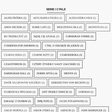
SERIE I CYKLE
AGATA ŚRÓDKA
(2)
AKTA MARKA FILERA
(1)
ALEKSANDRA WILK
(1)
AMOS DECKER
(2)
BABIE LATO
(2)
BEZLITOSNA SIŁA
(2)
BEZMYŚLNA
(1)
BO TRZEBA ŻYĆ
(2)
BĘDĘ CIĘ SZUKAŁ
(2)
CORMORAN STRIKE
(3)
CUKIERNIA POD AMOREM
(3)
CYKL O OSKARZE BLAJERZE
(3)
CZARNA SERIA
(1)
CZARNE KOTY
(2)
CZARODZIEJKA
(3)
CZASOTORIUM
(3)
CZTERY ŻYWIOŁY SASZY ZAŁUSKIEJ
(3)
DARINGHAM HALL
(3)
DOBRE MYŚLI
(4)
DRIVEN
(3)
DWÓR NA LIPOWYM WZGÓRZU
(1)
DZIEDZICTWO VON BECKÓW
(2)
FLORENCKA TRYLOGIA
(2)
GDY OPADŁY EMOCJE
(3)
GORDIAN
(2)
IGRAJĄC Z OGNIEM
(3)
IMIĘ PANI
(3)
JACEK POSADOWSKI
(2)
JAKUB MORTKA
(1)
JAKUB STERN
(2)
JAROCIN
(2)
JOHN BEHRINGER
(2)