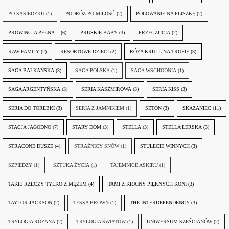
PO SĄSIEDZKU
(1)
PODRÓŻ PO MIŁOŚĆ
(2)
POLOWANIE NA PLISZKĘ
(2)
PROWINCJA PEŁNA...
(6)
PRUSKIE BABY
(3)
PRZECZUCIA
(2)
RAW FAMILY
(2)
RESORTOWE DZIECI
(2)
RÓŻA KRULL NA TROPIE
(3)
SAGA BAŁKAŃSKA
(3)
SAGA POLSKA
(1)
SAGA WSCHODNIA
(1)
SAGA ARGENTYŃSKA
(3)
SERIA KASZMIROWA
(3)
SERIA KISS
(3)
SERIA DO TOREBKI
(3)
SERIA Z JAMNIKIEM
(1)
SETON
(3)
SKAZANIEC
(11)
STACJA JAGODNO
(7)
STARY DOM
(3)
STELLA
(3)
STELLA LERSKA
(3)
STRACONE DUSZE
(4)
STRAŻNICY SNÓW
(1)
STULECIE WINNYCH
(3)
SZPIEDZY
(1)
SZTUKA ŻYCIA
(1)
TAJEMNICE ASKIRU
(1)
TAKIE RZECZY TYLKO Z MĘŻEM
(4)
TAMI Z KRAINY PIĘKNYCH KONI
(3)
TAYLOR JACKSON
(2)
TESSA BROWN
(1)
THE INTERDEPENDENCY
(3)
TRYLOGIA RÓŻANA
(2)
TRYLOGIA ŚWIATÓW
(1)
UNIWERSUM SZEŚCIANÓW
(2)