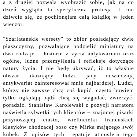
a z drugiej
pozwala wyobrazić sobie, jak na co
dzień wygląda ta specyficzna profesja.
I nie
dziwcie się, że pochłonęłam całą książkę
w jeden
wieczór.
"Szarlatańskie wersety" to zbiór posiadający dwie
płaszczyzny, pozwalające podzielić miniatury na
dwa rodzaje – historie z życia antykwariatu oraz
ogólne, luźne przemyślenia i refleksje dotyczące
natury życia.
I nie będę ukrywać, iż to właśnie
obszar ukazujący
ludzi, jacy odwiedzają
antykwariat zainteresował mnie najbardziej. Ludzi,
którzy nie zawsze chcą coś kupić, często bowiem
tylko oglądają bądź chcą się wygadać,
zwierzyć,
poradzić.
Stanisław Karolewski z pozycji narratora
naświetla sylwetki tych klientów –
znajomej pisarki
przynoszącej ciasto, wielbicielki francuskich
klasyków chodzącej boso czy Mirka mającego swój
kubek.
Z opisów tych epatuje atmosfera
tego