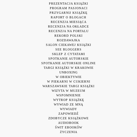
PREZENTACJA KSIĄŻKI
PROGRAM PASJONACI
PRZYGARNIJ KSIĄŻKĘ
RAPORT O BLOGACH
RECENZJA MIESIĄCA
RECENZJA NA OKŁADCE
RECENZJA NA PORTALU
REKORD POLSKI
ROZDAWAJKA
SALON CIEKAWEJ KSIĄŻKI
SEE BLOGGERS
SKLEP Z CYTATAMI
SPOTKANIE AUTORSKIE
SPOTKANIE AUTORSKIE ONLINE
TARGI KSIĄŻKI W KRAKOWIE
UNBOXING
W OBIEKTYWIE
W PIEKARNI W CUKIERNI
WARSZAWSKIE TARGI KSIĄŻKI
WIZYTA W MUZEUM
WSPOMNIENIE
WYTROP KSIĄŻKĘ
WYWIAD ZE MNĄ
WYWIADY
ZAPOWIEDŹ
ZDOBYCZE KSIĄŻKOWE
AUDIOBOOK
ŚWIT EBOOKÓW
ŻYCZENIA