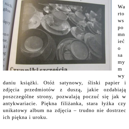
Wa
rto
ws
po
mn
ieć
o
sa
my
m
wy
daniu książki. Otóż satynowy, śliski papier i
zdjęcia przedmiotów z duszą, jakie ozdabiają
poszczególne strony,
pozwalają poczuć się jak w
antykwariacie. Piękna filiżanka,
stara łyżka czy
unikatowy album na zdjęcia – trudno nie dostrzec
ich piękna i uroku.