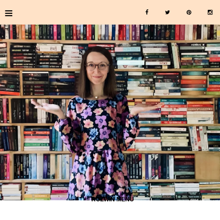
≡
≡ ROZWIŃ MENU