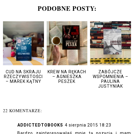
PODOBNE POSTY:
CUD NA SKRAJU
KREW NA RĘKACH
ZABÓJCZE
RZECZYWISTOŚCI
– AGNIESZKA
WSPOMNIENIA –
– MAREK KĄTNY
PESZEK
PAULINA
JUSTYNIAK
22 KOMENTARZE:
ADDICTEDTOBOOKS
4 sierpnia 2015 18:23
Bardzo zainteresowałaś mnie tą pozycją i mam