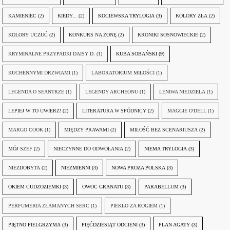
KAMIENIEC
(2)
KIEDY...
(2)
KOCIEWSKA TRYLOGIA
(3)
KOLORY ZŁA
(2)
KOLORY UCZUĆ
(2)
KONKURS NA ŻONĘ
(2)
KRONIKI SOSNOWIECKIE
(2)
KRYMINALNE PRZYPADKI DAISY D.
(1)
KUBA SOBAŃSKI
(9)
KUCHENNYMI DRZWIAMI
(1)
LABORATORIUM MIŁOŚCI
(1)
LEGENDA O SEANTRZE
(1)
LEGENDY ARCHEONU
(1)
LENIWA NIEDZIELA
(1)
LEPIEJ W TO UWIERZ!
(2)
LITERATURA W SPÓDNICY
(2)
MAGGIE O'DELL
(1)
MARGO COOK
(1)
MIĘDZY PRAWAMI
(2)
MIŁOŚĆ BEZ SCENARIUSZA
(2)
MÓJ SZEF
(2)
NIECZYNNE DO ODWOŁANIA
(2)
NIEMA TRYLOGIA
(3)
NIEZDOBYTA
(2)
NIEZMIENNI
(3)
NOWA PROZA POLSKA
(3)
OKIEM CUDZOZIEMKI
(3)
OWOC GRANATU
(3)
PARABELLUM
(3)
PERFUMERIA ZŁAMANYCH SERC
(1)
PIEKŁO ZA ROGIEM
(1)
PIĘTNO PIELGRZYMA
(3)
PIĘĆDZIESIĄT ODCIENI
(3)
PLAN AGATY
(3)