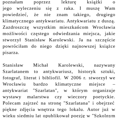
poznałam poprzez lekturę książki o
jego
wyleczeniu się z raka. I muszę Wam
powiedzieć, że
nie znam takiego, drugiego
klimatycznego antykwariatu. Antykwariatu z duszą.
Zazdroszczę wszystkim mieszkańcom Wrocławia
możliwości częstego odwiedzania miejsca, jakie
stworzył Stanisław Karolewski. Ja na szczęście
powróciłam do niego dzięki
najnowszej książce
pisarza.
Stanisław Michał Karolewski, nazywany
Szarlatanem to antykwariusz, historyk sztuki,
fotograf, literat i bibliofil. W 2006 r. stworzył we
Wrocławiu bardzo klimatyczne miejsce –
antykwariat "Szarlatan",
w którym
organizuje
wystawy malarstwa czy wieczory poetyckie.
Polecam zajrzeć na stronę "Szarlatan
a"
i obejrzeć
piękne zdjęcia wnętrza tego lokalu. Autor już w
wieku siedmiu lat opublikował poezję w "Szkolnym