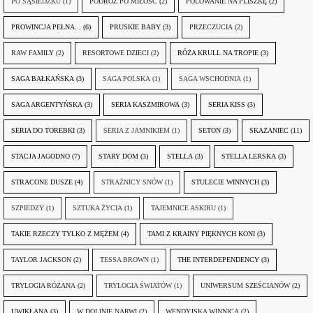
PO SĄSIEDZKU
(1)
PODRÓŻ PO MIŁOŚĆ
(2)
POLOWANIE NA PLISZKĘ
(2)
PROWINCJA PEŁNA...
(6)
PRUSKIE BABY
(3)
PRZECZUCIA
(2)
RAW FAMILY
(2)
RESORTOWE DZIECI
(2)
RÓŻA KRULL NA TROPIE
(3)
SAGA BAŁKAŃSKA
(3)
SAGA POLSKA
(1)
SAGA WSCHODNIA
(1)
SAGA ARGENTYŃSKA
(3)
SERIA KASZMIROWA
(3)
SERIA KISS
(3)
SERIA DO TOREBKI
(3)
SERIA Z JAMNIKIEM
(1)
SETON
(3)
SKAZANIEC
(11)
STACJA JAGODNO
(7)
STARY DOM
(3)
STELLA
(3)
STELLA LERSKA
(3)
STRACONE DUSZE
(4)
STRAŻNICY SNÓW
(1)
STULECIE WINNYCH
(3)
SZPIEDZY
(1)
SZTUKA ŻYCIA
(1)
TAJEMNICE ASKIRU
(1)
TAKIE RZECZY TYLKO Z MĘŻEM
(4)
TAMI Z KRAINY PIĘKNYCH KONI
(3)
TAYLOR JACKSON
(2)
TESSA BROWN
(1)
THE INTERDEPENDENCY
(3)
TRYLOGIA RÓŻANA
(2)
TRYLOGIA ŚWIATÓW
(1)
UNIWERSUM SZEŚCIANÓW
(2)
UWIKŁANA
(3)
W DOLINIE NARWI
(2)
WENDYJSKA WINNICA
(2)