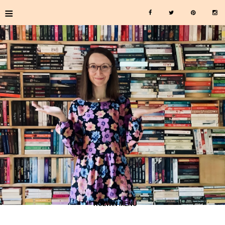
≡
≡ ROZWIŃ MENU