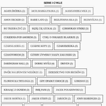
SERIE I CYKLE
AGATA ŚRÓDKA
(2)
AKTA MARKA FILERA
(1)
ALEKSANDRA WILK
(1)
AMOS DECKER
(2)
BABIE LATO
(2)
BEZLITOSNA SIŁA
(2)
BEZMYŚLNA
(1)
BO TRZEBA ŻYĆ
(2)
BĘDĘ CIĘ SZUKAŁ
(2)
CORMORAN STRIKE
(3)
CUKIERNIA POD AMOREM
(3)
CYKL O OSKARZE BLAJERZE
(3)
CZARNA SERIA
(1)
CZARNE KOTY
(2)
CZARODZIEJKA
(3)
CZASOTORIUM
(3)
CZTERY ŻYWIOŁY SASZY ZAŁUSKIEJ
(3)
DARINGHAM HALL
(3)
DOBRE MYŚLI
(4)
DRIVEN
(3)
DWÓR NA LIPOWYM WZGÓRZU
(1)
DZIEDZICTWO VON BECKÓW
(2)
FLORENCKA TRYLOGIA
(2)
GDY OPADŁY EMOCJE
(3)
GORDIAN
(2)
IGRAJĄC Z OGNIEM
(3)
IMIĘ PANI
(3)
JACEK POSADOWSKI
(2)
JAKUB MORTKA
(1)
JAKUB STERN
(2)
JAROCIN
(2)
JOHN BEHRINGER
(2)