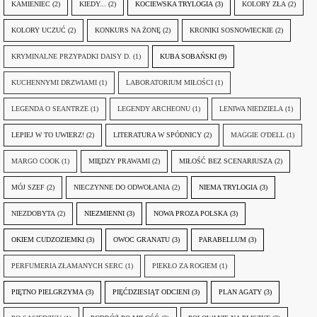
KAMIENIEC
(2)
KIEDY...
(2)
KOCIEWSKA TRYLOGIA
(3)
KOLORY ZŁA
(2)
KOLORY UCZUĆ
(2)
KONKURS NA ŻONĘ
(2)
KRONIKI SOSNOWIECKIE
(2)
KRYMINALNE PRZYPADKI DAISY D.
(1)
KUBA SOBAŃSKI
(9)
KUCHENNYMI DRZWIAMI
(1)
LABORATORIUM MIŁOŚCI
(1)
LEGENDA O SEANTRZE
(1)
LEGENDY ARCHEONU
(1)
LENIWA NIEDZIELA
(1)
LEPIEJ W TO UWIERZ!
(2)
LITERATURA W SPÓDNICY
(2)
MAGGIE O'DELL
(1)
MARGO COOK
(1)
MIĘDZY PRAWAMI
(2)
MIŁOŚĆ BEZ SCENARIUSZA
(2)
MÓJ SZEF
(2)
NIECZYNNE DO ODWOŁANIA
(2)
NIEMA TRYLOGIA
(3)
NIEZDOBYTA
(2)
NIEZMIENNI
(3)
NOWA PROZA POLSKA
(3)
OKIEM CUDZOZIEMKI
(3)
OWOC GRANATU
(3)
PARABELLUM
(3)
PERFUMERIA ZŁAMANYCH SERC
(1)
PIEKŁO ZA ROGIEM
(1)
PIĘTNO PIELGRZYMA
(3)
PIĘĆDZIESIĄT ODCIENI
(3)
PLAN AGATY
(3)