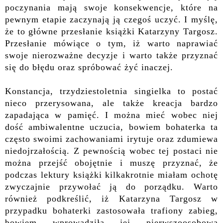
poczynania mają swoje konsekwencje, które na
pewnym etapie zaczynają ją czegoś uczyć. I myślę,
że to główne przesłanie książki Katarzyny Targosz.
Przesłanie mówiące o tym, iż warto naprawiać
swoje nierozważne decyzje i warto także przyznać
się do błędu oraz spróbować żyć inaczej.
Konstancja, trzydziestoletnia singielka to postać
nieco przerysowana, ale także kreacja bardzo
zapadająca w pamięć. I można mieć wobec niej
dość ambiwalentne uczucia, bowiem bohaterka ta
często swoimi zachowaniami irytuje oraz zdumiewa
niedojrzałością. Z pewnością wobec tej postaci nie
można przejść obojętnie i muszę przyznać, że
podczas lektury książki kilkakrotnie miałam ochotę
zwyczajnie przywołać ją do porządku. Warto
również podkreślić, iż Katarzyna Targosz w
przypadku bohaterki zastosowała trafiony zabieg,
bowiem wprowadziła jej pierwszoosobową