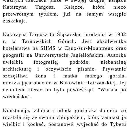
ważnych rzeczach pisze w swojej drugiej książce
Katarzyna Targosz. Książce, która nieco
przewrotnym tytułem, już na samym wstępie
zaskakuje.
Katarzyna Targosz to Ślązaczka, urodzona w 1982
r. w Tarnowskich Górach. Jest absolwentką
hotelarstwa na SHMS w Caux-sur-Mountreux oraz
geografii na Uniwersytecie Jagiellońskim. Autorka
uwielbia fotografię, podróże, niebanalną
architekturę i oczywiście pisanie. Prywatnie
szczęśliwa żona i matka małego górala,
mieszkająca obecnie w Bukowinie Tatrzańskiej. Jej
debiutem literackim była powieść pt. "Wiosna po
wiedeńsku".
Konstancja, zdolna i młoda graficzka dopiero co
rozstała się ze swoim chłopakiem, który zamiast ją
wielbić i kochać, postanowił wyjechać do Tybetu