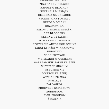
PROGRAM PASJONACI
PRZYGARNIJ KSIĄŻKĘ
RAPORT O BLOGACH
RECENZJA MIESIĄCA
RECENZJA NA OKŁADCE
RECENZJA NA PORTALU
REKORD POLSKI
ROZDAWAJKA
SALON CIEKAWEJ KSIĄŻKI
SEE BLOGGERS
SKLEP Z CYTATAMI
SPOTKANIE AUTORSKIE
SPOTKANIE AUTORSKIE ONLINE
TARGI KSIĄŻKI W KRAKOWIE
UNBOXING
W OBIEKTYWIE
W PIEKARNI W CUKIERNI
WARSZAWSKIE TARGI KSIĄŻKI
WIZYTA W MUZEUM
WSPOMNIENIE
WYTROP KSIĄŻKĘ
WYWIAD ZE MNĄ
WYWIADY
ZAPOWIEDŹ
ZDOBYCZE KSIĄŻKOWE
AUDIOBOOK
ŚWIT EBOOKÓW
ŻYCZENIA