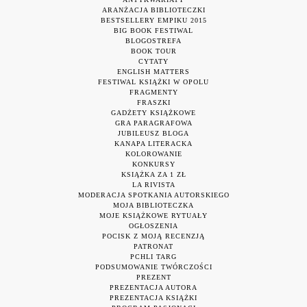
ARANŻACJA BIBLIOTECZKI
BESTSELLERY EMPIKU 2015
BIG BOOK FESTIWAL
BLOGOSTREFA
BOOK TOUR
CYTATY
ENGLISH MATTERS
FESTIWAL KSIĄŻKI W OPOLU
FRAGMENTY
FRASZKI
GADŻETY KSIĄŻKOWE
GRA PARAGRAFOWA
JUBILEUSZ BLOGA
KANAPA LITERACKA
KOLOROWANIE
KONKURSY
KSIĄŻKA ZA 1 ZŁ
LA RIVISTA
MODERACJA SPOTKANIA AUTORSKIEGO
MOJA BIBLIOTECZKA
MOJE KSIĄŻKOWE RYTUAŁY
OGŁOSZENIA
POCISK Z MOJĄ RECENZJĄ
PATRONAT
PCHLI TARG
PODSUMOWANIE TWÓRCZOŚCI
PREZENT
PREZENTACJA AUTORA
PREZENTACJA KSIĄŻKI