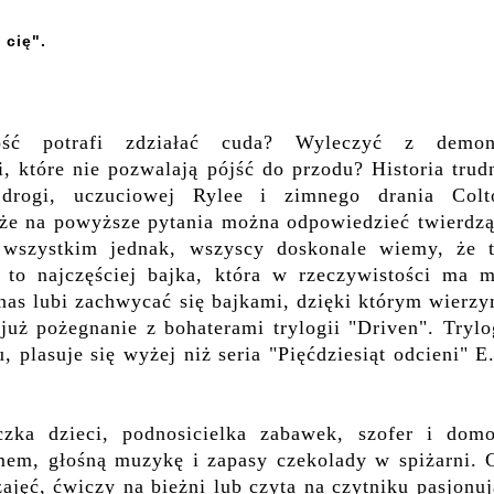
 cię".
ść potrafi zdziałać cuda? Wyleczyć z demo
i, które nie pozwalają pójść do przodu? Historia trud
 drogi, uczuciowej Rylee i zimnego drania Colt
 że na powyższe pytania można odpowiedzieć twierdzą
wszystkim jednak, wszyscy doskonale wiemy, że t
z to najczęściej bajka, która w rzeczywistości ma m
 nas lubi zachwycać się bajkami, dzięki którym wierz
 już pożegnanie z bohaterami trylogii "Driven". Trylo
 plasuje się wyżej niż seria "Pięćdziesiąt odcieni" E
zka dzieci, podnosicielka zabawek, szofer i dom
umem, głośną muzykę i zapasy czekolady w spiżarni. 
ajęć, ćwiczy na bieżni lub czyta na czytniku pasjonu