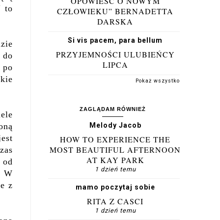
OPOWIEŚĆ O NOWYM
 to
CZŁOWIEKU” BERNADETTA
DARSKA
Si vis pacem, para bellum
dzie
PRZYJEMNOŚCI ULUBIEŃCY
m do
LIPCA
 po
tkie
Pokaż wszystko
ZAGLĄDAM RÓWNIEŻ
ele
oną
Melody Jacob
jest
HOW TO EXPERIENCE THE
MOST BEAUTIFUL AFTERNOON
zas
AT KAY PARK
 od
1 dzień temu
e. W
le z
mamo poczytaj sobie
RITA Z CASCI
1 dzień temu