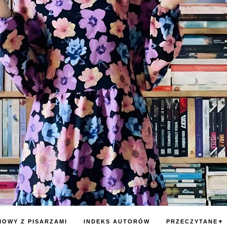
OWY Z PISARZAMI
INDEKS AUTORÓW
PRZECZYTANE
▼