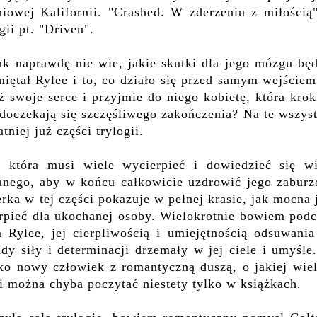
iowej Kalifornii. "Crashed. W zderzeniu z miłością"
gii pt. "Driven".
ak naprawdę nie wie, jakie skutki dla jego mózgu bę
iętał Rylee i to, co działo się przed samym wejście
swoje serce i przyjmie do niego kobietę, która krok
doczekają się szczęśliwego zakończenia? Na te wszys
tniej już części trylogii.
 która musi wiele wycierpieć i dowiedzieć się wi
hanego, aby w końcu całkowicie uzdrowić jego zaburz
rka w tej części pokazuje w pełnej krasie, jak mocna 
rpieć dla ukochanej osoby. Wielokrotnie bowiem podc
Rylee, jej cierpliwością i umiejętnością odsuwania
dy siły i determinacji drzemały w jej ciele i umyśl
jako nowy człowiek z romantyczną duszą, o jakiej wie
i można chyba poczytać niestety tylko w książkach.