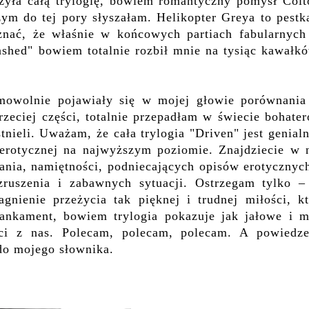
yła całą trylogię, bowiem romantyczny pomysł Colt
zym do tej pory słyszałam. Helikopter Greya to pest
nać, że właśnie w końcowych partiach fabularnych 
ashed" bowiem totalnie rozbił mnie na tysiąc kawałk
imowolnie pojawiały się w mojej głowie porównania
trzeciej części, totalnie przepadłam w świecie bohate
tnieli. Uważam, że cała trylogia "Driven" jest genia
 erotycznej na najwyższym poziomie. Znajdziecie w n
nia, namiętności, podniecających opisów erotycznych
ruszenia i zabawnych sytuacji. Ostrzegam tylko –
gnienie przeżycia tak pięknej i trudnej miłości, kt
ankament, bowiem trylogia pokazuje jak jałowe i m
ości z nas. Polecam, polecam, polecam. A powiedze
 do mojego słownika.