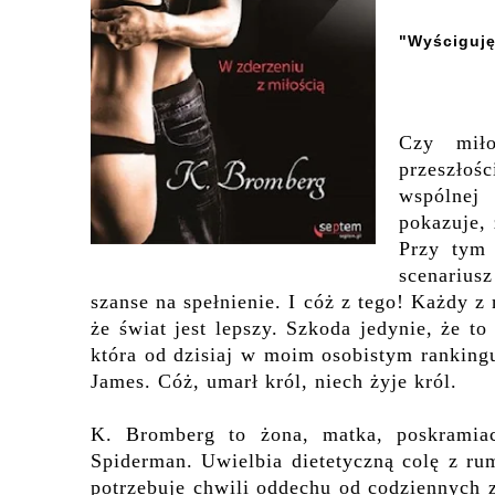
"Wyściguję
Czy miło
przeszłośc
wspólnej
pokazuje,
Przy tym 
scenarius
szanse na spełnienie. I cóż z tego! Każdy z
że świat jest lepszy. Szkoda jedynie, że to
która od dzisiaj w moim osobistym rankingu,
James. Cóż, umarł król, niech żyje król.
K. Bromberg to żona, matka, poskramiac
Spiderman. Uwielbia dietetyczną colę z r
potrzebuje chwili oddechu od codziennych z