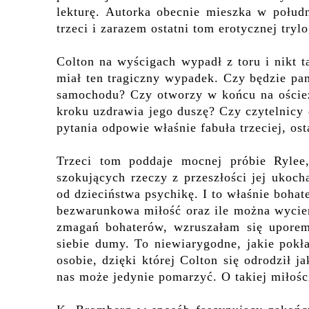
lekturę. Autorka obecnie mieszka w połudn
trzeci i zarazem ostatni tom erotycznej trylo
Colton na wyścigach wypadł z toru i nikt t
miał ten tragiczny wypadek. Czy będzie pam
samochodu? Czy otworzy w końcu na oścież 
kroku uzdrawia jego duszę? Czy czytelnicy 
pytania odpowie właśnie fabuła trzeciej, osta
Trzeci tom poddaje mocnej próbie Rylee,
szokujących rzeczy z przeszłości jej ukoc
od dzieciństwa psychikę. I to właśnie bohate
bezwarunkowa miłość oraz ile można wycie
zmagań bohaterów, wzruszałam się uporem 
siebie dumy. To niewiarygodne, jakie pokła
osobie, dzięki której Colton się odrodził 
nas może jedynie pomarzyć. O takiej miłośc