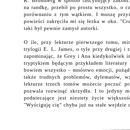
K. Bromberg w sposób fascynujący zakończ
na randkę, przebił po prostu wszystko, o c
porównaniu z tym wątkiem. I muszę przyz
powieści zakręciła mi się łezka w oku. "Cr
taki był pewnie zamysł autorki.
O ile, przy lekturze pierwszego tomu, m
trylogii E. L. James, o tyle przy drugiej i 
zapominając, że Grey i Ana kiedykolwiek is
tryptykiem będącym przykładem literatury
bowiem wszystko – mnóstwo emocji, pożąda
także trudnych problemów, dylematów, wz
lekturze trzech tomów możecie poczuć pra
pozwala rozwinąć skrzydła. I to jedyny m
podniecające jest niestety życie większ
"Wyściguję cię" chyba już na stałe wejdzie