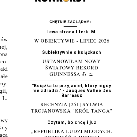
CHĘTNIE ZAGLĄDAM:
Lewa strona literki M.
nów
W OBIEKTYWIE - LIPIEC 2026
nej,
Subiektywnie o książkach
ona
USTANOWIŁAM NOWY
co.
ŚWIATOWY REKORD
aki
GUINNESSA 💪 📖
ałe
ymy,
"Książka to przyjaciel, który nigdy
gii,
nie zdradzi." - Jacques Vallée Des
Barreaux
. L.
RECENZJA [251] SYLWIA
TROJANOWSKA "KRÓL TANGA"
owy
Czytam, bo chcę i już
Gdy
„REPUBLIKA LUDZI MŁODYCH.
jącą