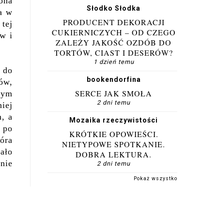
ona
Słodko Słodka
ka w
PRODUCENT DEKORACJI
tej
CUKIERNICZYCH – OD CZEGO
ów i
ZALEŻY JAKOŚĆ OZDÓB DO
TORTÓW, CIAST I DESERÓW?
1 dzień temu
 do
bookendorfina
rów,
SERCE JAK SMOŁA
lnym
2 dni temu
iej
, a
Mozaika rzeczywistości
 po
KRÓTKIE OPOWIEŚCI.
óra
NIETYPOWE SPOTKANIE.
ało
DOBRA LEKTURA.
nie
2 dni temu
Pokaż wszystko