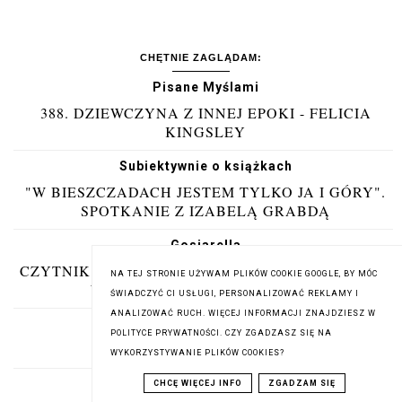
CHĘTNIE ZAGLĄDAM:
Pisane Myślami
388. DZIEWCZYNA Z INNEJ EPOKI - FELICIA
KINGSLEY
Subiektywnie o książkach
"W BIESZCZADACH JESTEM TYLKO JA I GÓRY".
SPOTKANIE Z IZABELĄ GRABDĄ
Gosiarella
CZYTNIK E-BOOKÓW NA WAKACJE – DLACZEGO
NA TEJ STRONIE UŻYWAM PLIKÓW COOKIE GOOGLE, BY MÓC
WARTO ZABRAĆ GO ZE SOBĄ?
ŚWIADCZYĆ CI USŁUGI, PERSONALIZOWAĆ REKLAMY I
ANALIZOWAĆ RUCH. WIĘCEJ INFORMACJI ZNAJDZIESZ W
Si vis pacem, para bellum
POLITYCE PRYWATNOŚCI. CZY ZGADZASZ SIĘ NA
CIASTO NA COCA - COLI
WYKORZYSTYWANIE PLIKÓW COOKIES?
DYED BLONDE
CHCĘ WIĘCEJ INFO
ZGADZAM SIĘ