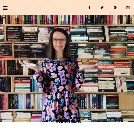
≡
≡ ROZWIŃ MENU