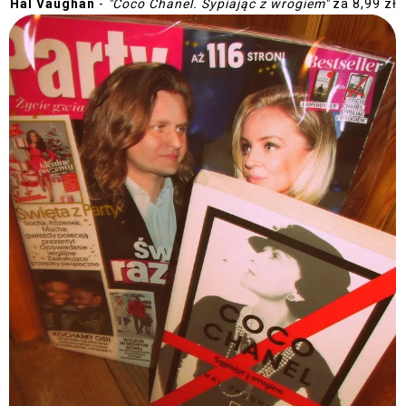
Hal Vaughan
-
"Coco Chanel. Sypiając z wrogiem"
za 8,99 zł