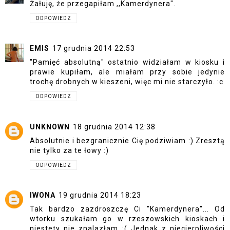
Żałuję, że przegapiłam ,,Kamerdynera".
ODPOWIEDZ
EMIS
17 grudnia 2014 22:53
"Pamięć absolutną" ostatnio widziałam w kiosku i
prawie kupiłam, ale miałam przy sobie jedynie
trochę drobnych w kieszeni, więc mi nie starczyło. :c
ODPOWIEDZ
UNKNOWN
18 grudnia 2014 12:38
Absolutnie i bezgranicznie Cię podziwiam :) Zresztą
nie tylko za te łowy :)
ODPOWIEDZ
IWONA
19 grudnia 2014 18:23
Tak bardzo zazdroszczę Ci "Kamerdynera"... Od
wtorku szukałam go w rzeszowskich kioskach i
niestety nie znalazłam :( Jednak z niecierpliwości