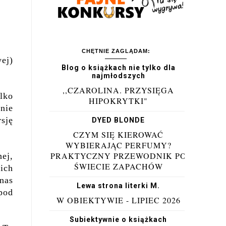
CHĘTNIE ZAGLĄDAM:
wej)
Blog o książkach nie tylko dla
najmłodszych
,,CZAROLINA. PRZYSIĘGA
lko
HIPOKRYTKI"
 nie
sję
DYED BLONDE
CZYM SIĘ KIEROWAĆ
WYBIERAJĄC PERFUMY?
PRAKTYCZNY PRZEWODNIK PO
ej,
ŚWIECIE ZAPACHÓW
ich
nas
Lewa strona literki M.
pod
W OBIEKTYWIE - LIPIEC 2026
Subiektywnie o książkach