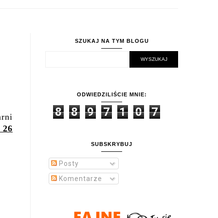
SZUKAJ NA TYM BLOGU
ODWIEDZILIŚCIE MNIE:
8
8
9
7
1
0
7
rni
 26
SUBSKRYBUJ
Posty
Komentarze