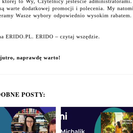
której to Wy, Czytelnicy jesteście administratorami.
 są warte dodatkowej promocji i polecenia. My natomi
pieramy Wasze wybory odpowiednio wysokim rabatem.
 na ERIDO.PL. ERIDO – czytaj wszędzie.
 jutro, naprawdę warto!
OBNE POSTY: