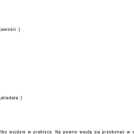
kawości :)
kładała :)
stko wyjdzie w praktyce. Na pewno wejdę się przekonać w 