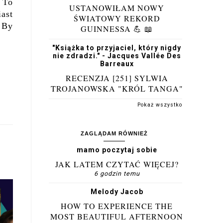
 To
USTANOWIŁAM NOWY
ast
ŚWIATOWY REKORD
 By
GUINNESSA 💪 📖
"Książka to przyjaciel, który nigdy
nie zdradzi." - Jacques Vallée Des
Barreaux
RECENZJA [251] SYLWIA
TROJANOWSKA "KRÓL TANGA"
Pokaż wszystko
ZAGLĄDAM RÓWNIEŻ
mamo poczytaj sobie
JAK LATEM CZYTAĆ WIĘCEJ?
6 godzin temu
Melody Jacob
HOW TO EXPERIENCE THE
MOST BEAUTIFUL AFTERNOON