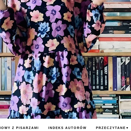
OWY Z PISARZAMI
INDEKS AUTORÓW
PRZECZYTANE
▼