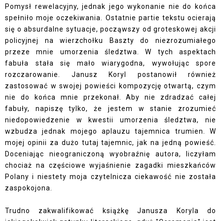
Pomysł rewelacyjny, jednak jego wykonanie nie do końca
spełniło moje oczekiwania. Ostatnie partie tekstu ocierają
się o absurdalne sytuacje, począwszy od groteskowej akcji
policyjnej na wierzchołku Baszty do niezrozumiałego
przeze mnie umorzenia śledztwa. W tych aspektach
fabuła stała się mało wiarygodna, wywołując spore
rozczarowanie. Janusz Koryl postanowił również
zastosować w swojej powieści kompozycję otwartą, czym
nie do końca mnie przekonał. Aby nie zdradzać całej
fabuły, napiszę tylko, że jestem w stanie zrozumieć
niedopowiedzenie w kwestii umorzenia śledztwa, nie
wzbudza jednak mojego aplauzu tajemnica trumien. W
mojej opinii za dużo tutaj tajemnic, jak na jedną powieść.
Doceniając nieograniczoną wyobraźnię autora, liczyłam
chociaż na częściowe wyjaśnienie zagadki mieszkańców
Polany i niestety moja czytelnicza ciekawość nie została
zaspokojona.
Trudno zakwalifikować książkę Janusza Koryla do