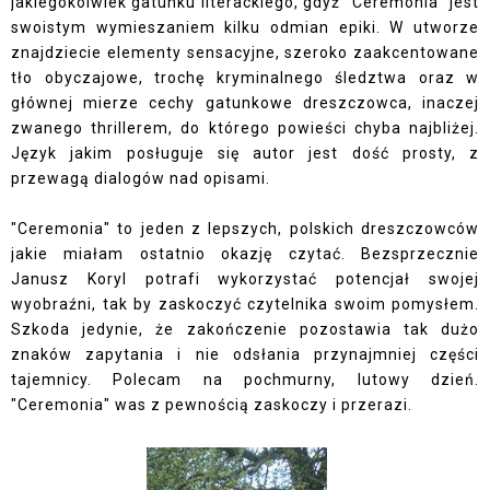
jakiegokolwiek gatunku literackiego, gdyż "Ceremonia" jest
swoistym wymieszaniem kilku odmian epiki. W utworze
znajdziecie elementy sensacyjne, szeroko zaakcentowane
tło obyczajowe, trochę kryminalnego śledztwa oraz w
głównej mierze cechy gatunkowe dreszczowca, inaczej
zwanego thrillerem, do którego powieści chyba najbliżej.
Język jakim posługuje się autor jest dość prosty, z
przewagą dialogów nad opisami.
"Ceremonia" to jeden z lepszych, polskich dreszczowców
jakie miałam ostatnio okazję czytać. Bezsprzecznie
Janusz Koryl potrafi wykorzystać potencjał swojej
wyobraźni, tak by zaskoczyć czytelnika swoim pomysłem.
Szkoda jedynie, że zakończenie pozostawia tak dużo
znaków zapytania i nie odsłania przynajmniej części
tajemnicy. Polecam na pochmurny, lutowy dzień.
"Ceremonia" was z pewnością zaskoczy i przerazi.