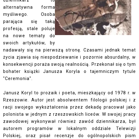
dziennikarz to
alternatywna forma
myśliwego. Osoba
parająca się taką
profesją, stale poluje
na nowe tematy do
swoich artykułów, by
nadawały się na pierwszą stronę. Czasami jednak temat
życia zjawia się niespodziewanie i pozornie absurdalny, w
konsekwencji poraża swoją realnością. Przekonał się o tym
bohater książki Janusza Koryla o tajemniczym tytule
"Ceremonia".
Janusz Koryl to prozaik i poeta, mieszkający od 1978 r. w
Rzeszowie. Autor jest absolwentem filologii polskiej i z
racji swojego wykształcenia przez dekadę pracował jako
polonista w jednym z rzeszowskich liceów. W swojej pracy
zawodowej wykonywał również zawód dziennikarza, był
autorem programów w lokalnym oddziale Telewizji
Polskiej, oraz pisał recenzje do ogólnopolskich pism