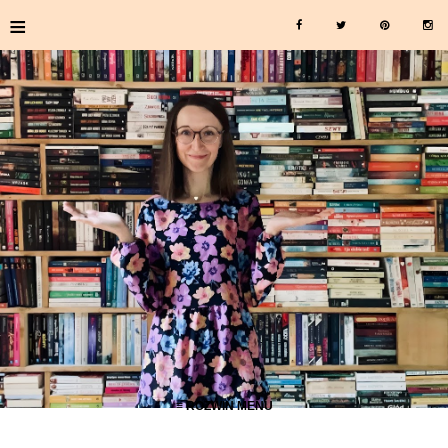
≡
≡ ROZWIŃ MENU