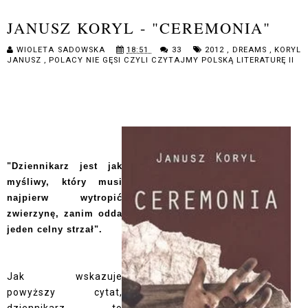
JANUSZ KORYL - "CEREMONIA"
WIOLETA SADOWSKA
18:51
33
2012
,
DREAMS
,
KORYL
JANUSZ
,
POLACY NIE GĘSI CZYLI CZYTAJMY POLSKĄ LITERATURĘ II
"Dziennikarz jest jak
myśliwy, który musi
najpierw wytropić
zwierzynę, zanim odda
jeden celny strzał".
Jak wskazuje
powyższy cytat,