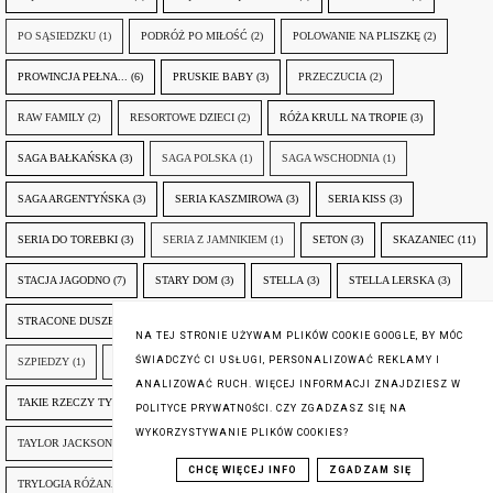
PO SĄSIEDZKU
(1)
PODRÓŻ PO MIŁOŚĆ
(2)
POLOWANIE NA PLISZKĘ
(2)
PROWINCJA PEŁNA...
(6)
PRUSKIE BABY
(3)
PRZECZUCIA
(2)
RAW FAMILY
(2)
RESORTOWE DZIECI
(2)
RÓŻA KRULL NA TROPIE
(3)
SAGA BAŁKAŃSKA
(3)
SAGA POLSKA
(1)
SAGA WSCHODNIA
(1)
SAGA ARGENTYŃSKA
(3)
SERIA KASZMIROWA
(3)
SERIA KISS
(3)
SERIA DO TOREBKI
(3)
SERIA Z JAMNIKIEM
(1)
SETON
(3)
SKAZANIEC
(11)
STACJA JAGODNO
(7)
STARY DOM
(3)
STELLA
(3)
STELLA LERSKA
(3)
STRACONE DUSZE
(4)
STRAŻNICY SNÓW
(1)
STULECIE WINNYCH
(3)
NA TEJ STRONIE UŻYWAM PLIKÓW COOKIE GOOGLE, BY MÓC
ŚWIADCZYĆ CI USŁUGI, PERSONALIZOWAĆ REKLAMY I
SZPIEDZY
(1)
SZTUKA ŻYCIA
(1)
TAJEMNICE ASKIRU
(1)
ANALIZOWAĆ RUCH. WIĘCEJ INFORMACJI ZNAJDZIESZ W
TAKIE RZECZY TYLKO Z MĘŻEM
(4)
TAMI Z KRAINY PIĘKNYCH KONI
(3)
POLITYCE PRYWATNOŚCI. CZY ZGADZASZ SIĘ NA
WYKORZYSTYWANIE PLIKÓW COOKIES?
TAYLOR JACKSON
(2)
TESSA BROWN
(1)
THE INTERDEPENDENCY
(3)
CHCĘ WIĘCEJ INFO
ZGADZAM SIĘ
TRYLOGIA RÓŻANA
(2)
TRYLOGIA ŚWIATÓW
(1)
UNIWERSUM SZEŚCIANÓW
(2)