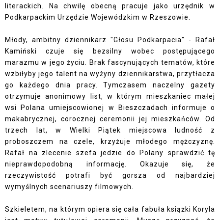
literackich. Na chwilę obecną pracuje jako urzędnik w
Podkarpackim Urzędzie Wojewódzkim w Rzeszowie.
Młody, ambitny dziennikarz "Głosu Podkarpacia" - Rafał
Kamiński czuje się bezsilny wobec postępującego
marazmu w jego życiu. Brak fascynujących tematów, które
wzbiłyby jego talent na wyżyny dziennikarstwa, przytłacza
go każdego dnia pracy. Tymczasem naczelny gazety
otrzymuje anonimowy list, w którym mieszkaniec małej
wsi Polana umiejscowionej w Bieszczadach informuje o
makabrycznej, corocznej ceremonii jej mieszkańców. Od
trzech lat, w Wielki Piątek miejscowa ludność z
proboszczem na czele, krzyżuje młodego mężczyznę.
Rafał na zlecenie szefa jedzie do Polany sprawdzić tę
nieprawdopodobną informację. Okazuje się, że
rzeczywistość potrafi być gorsza od najbardziej
wymyślnych scenariuszy filmowych.
Szkieletem, na którym opiera się cała fabuła książki Koryla