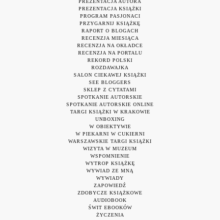
PREZENTACJA AUTORA
PREZENTACJA KSIĄŻKI
PROGRAM PASJONACI
PRZYGARNIJ KSIĄŻKĘ
RAPORT O BLOGACH
RECENZJA MIESIĄCA
RECENZJA NA OKŁADCE
RECENZJA NA PORTALU
REKORD POLSKI
ROZDAWAJKA
SALON CIEKAWEJ KSIĄŻKI
SEE BLOGGERS
SKLEP Z CYTATAMI
SPOTKANIE AUTORSKIE
SPOTKANIE AUTORSKIE ONLINE
TARGI KSIĄŻKI W KRAKOWIE
UNBOXING
W OBIEKTYWIE
W PIEKARNI W CUKIERNI
WARSZAWSKIE TARGI KSIĄŻKI
WIZYTA W MUZEUM
WSPOMNIENIE
WYTROP KSIĄŻKĘ
WYWIAD ZE MNĄ
WYWIADY
ZAPOWIEDŹ
ZDOBYCZE KSIĄŻKOWE
AUDIOBOOK
ŚWIT EBOOKÓW
ŻYCZENIA