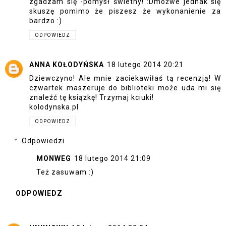
zgadzam się -pomysł świetny! :Dmożwe jednak się
skuszę pomimo że piszesz że wykonanienie za
bardzo :)
ODPOWIEDZ
ANNA KOŁODYŃSKA
18 lutego 2014 20:21
Dziewczyno! Ale mnie zaciekawiłaś tą recenzją! W
czwartek maszeruje do biblioteki może uda mi się
znaleźć tę książkę! Trzymaj kciuki!
kolodynska.pl
ODPOWIEDZ
Odpowiedzi
MONWEG
18 lutego 2014 21:09
Też zasuwam :)
ODPOWIEDZ