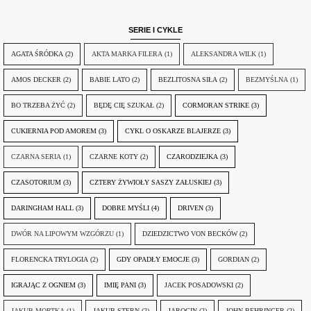
SERIE I CYKLE
AGATA ŚRÓDKA
(2)
AKTA MARKA FILERA
(1)
ALEKSANDRA WILK
(1)
AMOS DECKER
(2)
BABIE LATO
(2)
BEZLITOSNA SIŁA
(2)
BEZMYŚLNA
(1)
BO TRZEBA ŻYĆ
(2)
BĘDĘ CIĘ SZUKAŁ
(2)
CORMORAN STRIKE
(3)
CUKIERNIA POD AMOREM
(3)
CYKL O OSKARZE BLAJERZE
(3)
CZARNA SERIA
(1)
CZARNE KOTY
(2)
CZARODZIEJKA
(3)
CZASOTORIUM
(3)
CZTERY ŻYWIOŁY SASZY ZAŁUSKIEJ
(3)
DARINGHAM HALL
(3)
DOBRE MYŚLI
(4)
DRIVEN
(3)
DWÓR NA LIPOWYM WZGÓRZU
(1)
DZIEDZICTWO VON BECKÓW
(2)
FLORENCKA TRYLOGIA
(2)
GDY OPADŁY EMOCJE
(3)
GORDIAN
(2)
IGRAJĄC Z OGNIEM
(3)
IMIĘ PANI
(3)
JACEK POSADOWSKI
(2)
JAKUB MORTKA
(1)
JAKUB STERN
(2)
JAROCIN
(2)
JOHN BEHRINGER
(2)