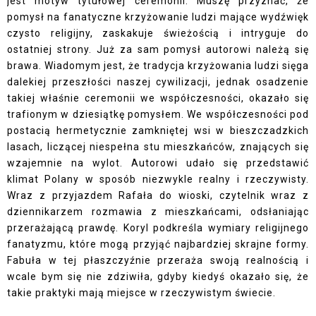
jest motyw tytułowej ceremonii. Muszę przyznać, że
pomysł na fanatyczne krzyżowanie ludzi mające wydźwięk
czysto religijny, zaskakuje świeżością i intryguje do
ostatniej strony. Już za sam pomysł autorowi należą się
brawa. Wiadomym jest, że tradycja krzyżowania ludzi sięga
dalekiej przeszłości naszej cywilizacji, jednak osadzenie
takiej właśnie ceremonii we współczesności, okazało się
trafionym w dziesiątkę pomysłem. We współczesności pod
postacią hermetycznie zamkniętej wsi w bieszczadzkich
lasach, liczącej niespełna stu mieszkańców, znających się
wzajemnie na wylot. Autorowi udało się przedstawić
klimat Polany w sposób niezwykle realny i rzeczywisty.
Wraz z przyjazdem Rafała do wioski, czytelnik wraz z
dziennikarzem rozmawia z mieszkańcami, odsłaniając
przerażającą prawdę. Koryl podkreśla wymiary religijnego
fanatyzmu, które mogą przyjąć najbardziej skrajne formy.
Fabuła w tej płaszczyźnie przeraża swoją realnością i
wcale bym się nie zdziwiła, gdyby kiedyś okazało się, że
takie praktyki mają miejsce w rzeczywistym świecie.