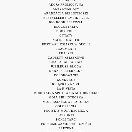
52 KSIĄŻKI
AKCJA PROMOCYJNA
ANTYKWARIATY
ARANŻACJA BIBLIOTECZKI
BESTSELLERY EMPIKU 2015
BIG BOOK FESTIWAL
BLOGOSTREFA
BOOK TOUR
CYTATY
ENGLISH MATTERS
FESTIWAL KSIĄŻKI W OPOLU
FRAGMENTY
FRASZKI
GADŻETY KSIĄŻKOWE
GRA PARAGRAFOWA
JUBILEUSZ BLOGA
KANAPA LITERACKA
KOLOROWANIE
KONKURSY
KSIĄŻKA ZA 1 ZŁ
LA RIVISTA
MODERACJA SPOTKANIA AUTORSKIEGO
MOJA BIBLIOTECZKA
MOJE KSIĄŻKOWE RYTUAŁY
OGŁOSZENIA
POCISK Z MOJĄ RECENZJĄ
PATRONAT
PCHLI TARG
PODSUMOWANIE TWÓRCZOŚCI
PREZENT