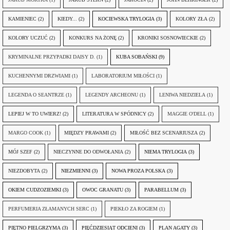
KAMIENIEC
(2)
KIEDY...
(2)
KOCIEWSKA TRYLOGIA
(3)
KOLORY ZŁA
(2)
KOLORY UCZUĆ
(2)
KONKURS NA ŻONĘ
(2)
KRONIKI SOSNOWIECKIE
(2)
KRYMINALNE PRZYPADKI DAISY D.
(1)
KUBA SOBAŃSKI
(9)
KUCHENNYMI DRZWIAMI
(1)
LABORATORIUM MIŁOŚCI
(1)
LEGENDA O SEANTRZE
(1)
LEGENDY ARCHEONU
(1)
LENIWA NIEDZIELA
(1)
LEPIEJ W TO UWIERZ!
(2)
LITERATURA W SPÓDNICY
(2)
MAGGIE O'DELL
(1)
MARGO COOK
(1)
MIĘDZY PRAWAMI
(2)
MIŁOŚĆ BEZ SCENARIUSZA
(2)
MÓJ SZEF
(2)
NIECZYNNE DO ODWOŁANIA
(2)
NIEMA TRYLOGIA
(3)
NIEZDOBYTA
(2)
NIEZMIENNI
(3)
NOWA PROZA POLSKA
(3)
OKIEM CUDZOZIEMKI
(3)
OWOC GRANATU
(3)
PARABELLUM
(3)
PERFUMERIA ZŁAMANYCH SERC
(1)
PIEKŁO ZA ROGIEM
(1)
PIĘTNO PIELGRZYMA
(3)
PIĘĆDZIESIĄT ODCIENI
(3)
PLAN AGATY
(3)