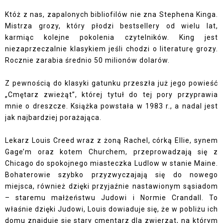
Któż z nas, zapalonych bibliofilów nie zna Stephena Kinga.
Mistrza grozy, który płodzi bestsellery od wielu lat,
karmiąc kolejne pokolenia czytelników. King jest
niezaprzeczalnie klasykiem jeśli chodzi o literaturę grozy.
Rocznie zarabia średnio 50 milionów dolarów.
Z pewnością do klasyki gatunku przeszła już jego powieść
„Cmętarz zwieżąt”, której tytuł do tej pory przyprawia
mnie o dreszcze. Książka powstała w 1983 r., a nadal jest
jak najbardziej porażająca.
Lekarz Louis Creed wraz z żoną Rachel, córką Ellie, synem
Gage’m oraz kotem Churchem, przeprowadzają się z
Chicago do spokojnego miasteczka Ludlow w stanie Maine.
Bohaterowie szybko przyzwyczajają się do nowego
miejsca, również dzięki przyjaźnie nastawionym sąsiadom
– staremu małżeństwu Judowi i Normie Crandall. To
właśnie dzięki Judowi, Louis dowiaduje się, że w pobliżu ich
domu znajduje się stary cmentarz dla zwierząt, na którym