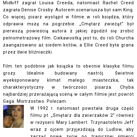
Midkiff zagrał Louisa Creeda, natomiast Rachel Creed
zagrała Denise Crosby. Autorem scenariusza był sam King.
Co więcej, pisarz wystąpił w filmie w roli księdza, który
odprawia mszę na pogrzebie. „Cmętarz zwieżąt” był
pierwszą powieścią autora z jakiej zgodził się zrobić
pełnometrażowy film. Ciekawostką jest to, do roli Churcha
zaangażowano aż siedem kotów, a Ellie Creed była grana
przez dwie bliźniaczki.
Film ten podobnie jak książka to obecnie klasyka filmu
grozy. Idealnie budowany nastrój. Świetnie
wyeksponowany klimat małego miasteczka, tak
charakterystyczny w twórczości pisarza. Chyba
najbardziej przerażającą sceną w całym filmie jest powrót
Gaga. Mistrzostwo. Polecam.
W 1992 r. natomiast powstała druga część
filmu pt. „Smętarz dla zwierzaków 2” również
w reżyserii Mary Lambert. Trzynastoletni Jeff
wraz z ojcem przyjeżdżają do Ludlow, aby
zacząć nowe życie po tragicznej śmierci