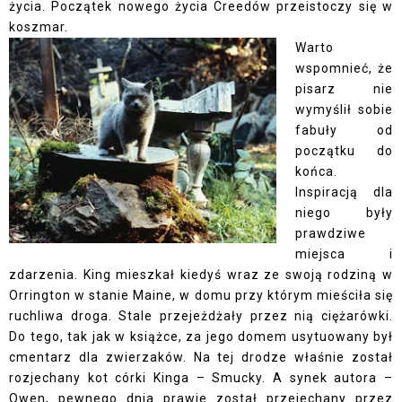
życia. Początek nowego życia Creedów przeistoczy się w
koszmar.
Warto
wspomnieć, że
pisarz nie
wymyślił sobie
fabuły od
początku do
końca.
Inspiracją dla
niego były
prawdziwe
miejsca i
zdarzenia. King mieszkał kiedyś wraz ze swoją rodziną w
Orrington w stanie Maine, w domu przy którym mieściła się
ruchliwa droga. Stale przejeżdżały przez nią ciężarówki.
Do tego, tak jak w książce, za jego domem usytuowany był
cmentarz dla zwierzaków. Na tej drodze właśnie został
rozjechany kot córki Kinga – Smucky. A synek autora –
Owen, pewnego dnia prawie został przejechany przez