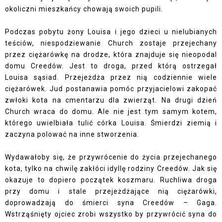
okoliczni mieszkańcy chowają swoich pupili.
Podczas pobytu żony Louisa i jego dzieci u nielubianych
teściów, niespodziewanie Church zostaje przejechany
przez ciężarówkę na drodze, która znajduje się nieopodal
domu Creedów. Jest to droga, przed którą ostrzegał
Louisa sąsiad. Przejeżdża przez nią codziennie wiele
ciężarówek. Jud postanawia pomóc przyjacielowi zakopać
zwłoki kota na cmentarzu dla zwierząt. Na drugi dzień
Church wraca do domu. Ale nie jest tym samym kotem,
którego uwielbiała tulić córka Louisa. Śmierdzi ziemią i
zaczyna polować na inne stworzenia.
Wydawałoby się, że przywrócenie do życia przejechanego
kota, tylko na chwilę zakłóci idyllę rodziny Creedów. Jak się
okazuje to dopiero początek koszmaru. Ruchliwa droga
przy domu i stale przejeżdżające nią ciężarówki,
doprowadzają do śmierci syna Creedów – Gaga.
Wstrząśnięty ojciec zrobi wszystko by przywrócić syna do