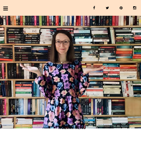
≡
≡ ROZWIŃ MENU