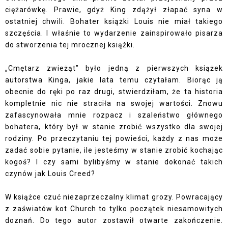
ciężarówkę. Prawie, gdyż King zdążył złapać syna w
ostatniej chwili. Bohater książki Louis nie miał takiego
szczęścia. I właśnie to wydarzenie zainspirowało pisarza
do stworzenia tej mrocznej książki.
„Cmętarz zwieżąt” było jedną z pierwszych książek
autorstwa Kinga, jakie lata temu czytałam. Biorąc ją
obecnie do ręki po raz drugi, stwierdziłam, że ta historia
kompletnie nic nie straciła na swojej wartości. Znowu
zafascynowała mnie rozpacz i szaleństwo głównego
bohatera, który był w stanie zrobić wszystko dla swojej
rodziny. Po przeczytaniu tej powieści, każdy z nas może
zadać sobie pytanie, ile jesteśmy w stanie zrobić kochając
kogoś? I czy sami bylibyśmy w stanie dokonać takich
czynów jak Louis Creed?
W książce czuć niezaprzeczalny klimat grozy. Powracający
z zaświatów kot Church to tylko początek niesamowitych
doznań. Do tego autor zostawił otwarte zakończenie.