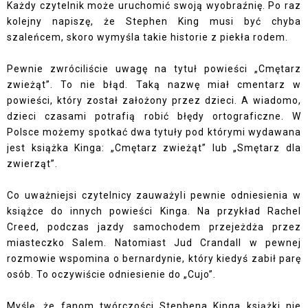
Każdy czytelnik może uruchomić swoją wyobraźnię. Po raz
kolejny napiszę, że Stephen King musi być chyba
szaleńcem, skoro wymyśla takie historie z piekła rodem.
Pewnie zwróciliście uwagę na tytuł powieści „Cmętarz
zwieżąt”. To nie błąd. Taką nazwę miał cmentarz w
powieści, który został założony przez dzieci. A wiadomo,
dzieci czasami potrafią robić błędy ortograficzne. W
Polsce możemy spotkać dwa tytuły pod którymi wydawana
jest książka Kinga: „Cmętarz zwieżąt” lub „Smętarz dla
zwierząt”.
Co uważniejsi czytelnicy zauważyli pewnie odniesienia w
książce do innych powieści Kinga. Na przykład Rachel
Creed, podczas jazdy samochodem przejeżdża przez
miasteczko
Salem
. Natomiast Jud Crandall w pewnej
rozmowie wspomina o bernardynie, który kiedyś zabił parę
osób. To oczywiście odniesienie do
„Cujo”
.
Myślę, że fanom twórczości Stephena Kinga książki nie