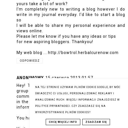
yours take a lot of work?
I'm completely new to writing a blog however I do
write in my journal everyday. I'd like to start a blog
so
I will be able to share my personal experience and
views online.
Please let me know if you have any ideas or tips
for new aspiring bloggers. Thankyou!
My web blog ...
http://bowtrol.herbalcurenow.com
ODPOWIEDZ
ANONIMOWY
15 czerwca 2013 01:57
Hey! This is my first visit to your blog! We are a
NA TEJ STRONIE UŻYWAM PLIKÓW COOKIE GOOGLE, BY MÓC
group of volunteers and starting a new project in a
ŚWIADCZYĆ CI USŁUGI, PERSONALIZOWAĆ REKLAMY I
community
ANALIZOWAĆ RUCH. WIĘCEJ INFORMACJI ZNAJDZIESZ W
in the same niche. Your blog provided us beneficial
POLITYCE PRYWATNOŚCI. CZY ZGADZASZ SIĘ NA
information to work on.
WYKORZYSTYWANIE PLIKÓW COOKIES?
You have done a extraordinary job!
CHCĘ WIĘCEJ INFO
ZGADZAM SIĘ