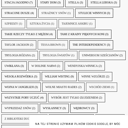
STACJA JAGODNO
(7)
STARY DOM
(3)
STELLA
(3)
STELLA LERSKA
(3)
STRACONE DUSZE
(4)
STRAŻNICY SNÓW
(1)
STULECIE WINNYCH
(3)
SZPIEDZY
(1)
SZTUKA ŻYCIA
(1)
TAJEMNICE ASKIRU
(1)
TAKIE RZECZY TYLKO Z MĘŻEM
(4)
TAMI Z KRAINY PIĘKNYCH KONI
(3)
TAYLOR JACKSON
(2)
TESSA BROWN
(1)
THE INTERDEPENDENCY
(3)
TRYLOGIA RÓŻANA
(2)
TRYLOGIA ŚWIATÓW
(1)
UNIWERSUM SZEŚCIANÓW
(2)
UWIKŁANA
(3)
W DOLINIE NARWI
(2)
WENDYJSKA WINNICA
(2)
WESOŁA ROZWÓDKA
(3)
WILLIAM WISTING
(9)
WINNE WZGÓRZE
(2)
WOJNA W JANGBLIZJI
(3)
WOLNE MIASTO RADES
(2)
WSCHÓD ZIEMI
(1)
WSZYSTKIE PORY UCZUĆ
(4)
WYBÓR JEST TYLKO ZŁUDZENIEM
(2)
WYPRZEDAŻ SNÓW
(2)
WYSŁANNICY
(3)
WĘDROWCY
(3)
Z BIBLIOTEKI DUCHA GÓR
(1)
ZANIM NADEJDZIE JUTRO
(3)
ZAPOMNIANY
(2)
NA TEJ STRONIE UŻYWAM PLIKÓW COOKIE GOOGLE, BY MÓC