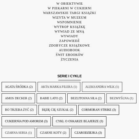
W OBIEKTYWIE
W PIEKARNI W CUKIERNI
WARSZAWSKIE TARGI KSIĄŻKI
WIZYTA W MUZEUM
WSPOMNIENIE
WYTROP KSIĄŻKĘ
WYWIAD ZE MNĄ
WYWIADY
ZAPOWIEDŹ
ZDOBYCZE KSIĄŻKOWE
AUDIOBOOK
ŚWIT EBOOKÓW
ŻYCZENIA
SERIE I CYKLE
AGATA ŚRÓDKA
(2)
AKTA MARKA FILERA
(1)
ALEKSANDRA WILK
(1)
AMOS DECKER
(2)
BABIE LATO
(2)
BEZLITOSNA SIŁA
(2)
BEZMYŚLNA
(1)
BO TRZEBA ŻYĆ
(2)
BĘDĘ CIĘ SZUKAŁ
(2)
CORMORAN STRIKE
(3)
CUKIERNIA POD AMOREM
(3)
CYKL O OSKARZE BLAJERZE
(3)
CZARNA SERIA
(1)
CZARNE KOTY
(2)
CZARODZIEJKA
(3)