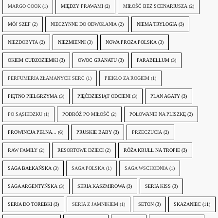
MARGO COOK
(1)
MIĘDZY PRAWAMI
(2)
MIŁOŚĆ BEZ SCENARIUSZA
(2)
MÓJ SZEF
(2)
NIECZYNNE DO ODWOŁANIA
(2)
NIEMA TRYLOGIA
(3)
NIEZDOBYTA
(2)
NIEZMIENNI
(3)
NOWA PROZA POLSKA
(3)
OKIEM CUDZOZIEMKI
(3)
OWOC GRANATU
(3)
PARABELLUM
(3)
PERFUMERIA ZŁAMANYCH SERC
(1)
PIEKŁO ZA ROGIEM
(1)
PIĘTNO PIELGRZYMA
(3)
PIĘĆDZIESIĄT ODCIENI
(3)
PLAN AGATY
(3)
PO SĄSIEDZKU
(1)
PODRÓŻ PO MIŁOŚĆ
(2)
POLOWANIE NA PLISZKĘ
(2)
PROWINCJA PEŁNA...
(6)
PRUSKIE BABY
(3)
PRZECZUCIA
(2)
RAW FAMILY
(2)
RESORTOWE DZIECI
(2)
RÓŻA KRULL NA TROPIE
(3)
SAGA BAŁKAŃSKA
(3)
SAGA POLSKA
(1)
SAGA WSCHODNIA
(1)
SAGA ARGENTYŃSKA
(3)
SERIA KASZMIROWA
(3)
SERIA KISS
(3)
SERIA DO TOREBKI
(3)
SERIA Z JAMNIKIEM
(1)
SETON
(3)
SKAZANIEC
(11)