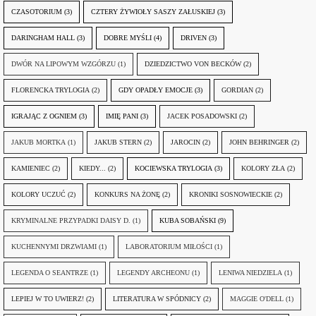
CZASOTORIUM
(3)
CZTERY ŻYWIOŁY SASZY ZAŁUSKIEJ
(3)
DARINGHAM HALL
(3)
DOBRE MYŚLI
(4)
DRIVEN
(3)
DWÓR NA LIPOWYM WZGÓRZU
(1)
DZIEDZICTWO VON BECKÓW
(2)
FLORENCKA TRYLOGIA
(2)
GDY OPADŁY EMOCJE
(3)
GORDIAN
(2)
IGRAJĄC Z OGNIEM
(3)
IMIĘ PANI
(3)
JACEK POSADOWSKI
(2)
JAKUB MORTKA
(1)
JAKUB STERN
(2)
JAROCIN
(2)
JOHN BEHRINGER
(2)
KAMIENIEC
(2)
KIEDY...
(2)
KOCIEWSKA TRYLOGIA
(3)
KOLORY ZŁA
(2)
KOLORY UCZUĆ
(2)
KONKURS NA ŻONĘ
(2)
KRONIKI SOSNOWIECKIE
(2)
KRYMINALNE PRZYPADKI DAISY D.
(1)
KUBA SOBAŃSKI
(9)
KUCHENNYMI DRZWIAMI
(1)
LABORATORIUM MIŁOŚCI
(1)
LEGENDA O SEANTRZE
(1)
LEGENDY ARCHEONU
(1)
LENIWA NIEDZIELA
(1)
LEPIEJ W TO UWIERZ!
(2)
LITERATURA W SPÓDNICY
(2)
MAGGIE O'DELL
(1)