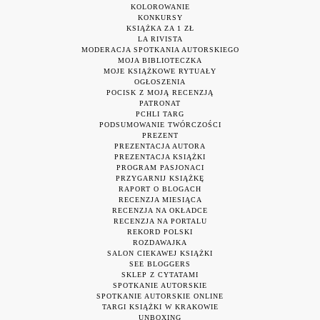
KOLOROWANIE
KONKURSY
KSIĄŻKA ZA 1 ZŁ
LA RIVISTA
MODERACJA SPOTKANIA AUTORSKIEGO
MOJA BIBLIOTECZKA
MOJE KSIĄŻKOWE RYTUAŁY
OGŁOSZENIA
POCISK Z MOJĄ RECENZJĄ
PATRONAT
PCHLI TARG
PODSUMOWANIE TWÓRCZOŚCI
PREZENT
PREZENTACJA AUTORA
PREZENTACJA KSIĄŻKI
PROGRAM PASJONACI
PRZYGARNIJ KSIĄŻKĘ
RAPORT O BLOGACH
RECENZJA MIESIĄCA
RECENZJA NA OKŁADCE
RECENZJA NA PORTALU
REKORD POLSKI
ROZDAWAJKA
SALON CIEKAWEJ KSIĄŻKI
SEE BLOGGERS
SKLEP Z CYTATAMI
SPOTKANIE AUTORSKIE
SPOTKANIE AUTORSKIE ONLINE
TARGI KSIĄŻKI W KRAKOWIE
UNBOXING