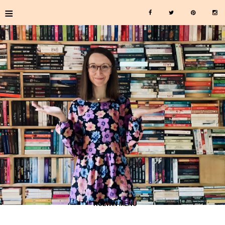
≡
≡ ROZWIŃ MENU