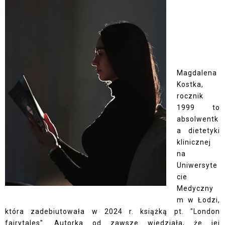
Magdalena
Kostka,
rocznik
1999 to
absolwentk
a dietetyki
klinicznej
na
Uniwersyte
cie
Medyczny
m w Łodzi,
która zadebiutowała w 2024 r. książką pt. "London
fairytales". Autorka od zawsze wiedziała, że jej