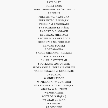
PATRONAT
PCHLI TARG
PODSUMOWANIE TWÓRCZOŚCI
PREZENT
PREZENTACJA AUTORA
PREZENTACJA KSIĄŻKI
PROGRAM PASJONACI
PRZYGARNIJ KSIĄŻKĘ
RAPORT O BLOGACH
RECENZJA MIESIĄCA
RECENZJA NA OKŁADCE
RECENZJA NA PORTALU
REKORD POLSKI
ROZDAWAJKA
SALON CIEKAWEJ KSIĄŻKI
SEE BLOGGERS
SKLEP Z CYTATAMI
SPOTKANIE AUTORSKIE
SPOTKANIE AUTORSKIE ONLINE
TARGI KSIĄŻKI W KRAKOWIE
UNBOXING
W OBIEKTYWIE
W PIEKARNI W CUKIERNI
WARSZAWSKIE TARGI KSIĄŻKI
WIZYTA W MUZEUM
WSPOMNIENIE
WYTROP KSIĄŻKĘ
WYWIAD ZE MNĄ
WYWIADY
ZAPOWIEDŹ