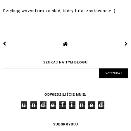
Dziękuję wszystkim za ślad, który tutaj zostawiacie :)
SZUKAJ NA TYM BLOGU
ODWIEDZILIŚCIE MNIE:
u
n
d
e
f
i
n
e
d
SUBSKRYBUJ