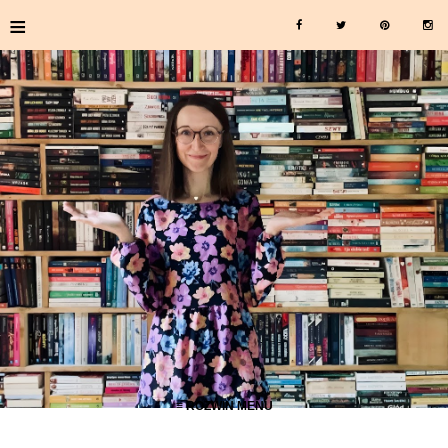
≡
≡ ROZWIŃ MENU