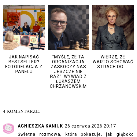
JAK NAPISAĆ
"MYŚLĘ, ŻE TA
WIERZĘ, ŻE
BESTSELLER?
ORGANIZACJA
WARTO SCHOWAĆ
FOTORELACJA Z
ZASKOCZY NAS
STRACH DO ...
PANELU
JESZCZE NIE
RAZ". WYWIAD Z
ŁUKASZEM
CHRZANOWSKIM
4 KOMENTARZE:
AGNIESZKA KANIUK
26 czerwca 2026 20:17
Świetna rozmowa, która pokazuje, jak głęboko