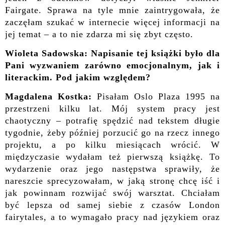
Fairgate. Sprawa na tyle mnie zaintrygowała, że
zaczęłam szukać w internecie więcej informacji na
jej temat – a to nie zdarza mi się zbyt często.
Wioleta Sadowska: Napisanie tej książki było dla
Pani wyzwaniem zarówno emocjonalnym, jak i
literackim. Pod jakim względem?
Magdalena Kostka:
Pisałam Oslo Plaza 1995 na
przestrzeni kilku lat. Mój system pracy jest
chaotyczny – potrafię spędzić nad tekstem długie
tygodnie, żeby później porzucić go na rzecz innego
projektu, a po kilku miesiącach wrócić. W
międzyczasie wydałam też pierwszą książkę. To
wydarzenie oraz jego następstwa sprawiły, że
nareszcie sprecyzowałam, w jaką stronę chcę iść i
jak powinnam rozwijać swój warsztat. Chciałam
być lepsza od samej siebie z czasów London
fairytales, a to wymagało pracy nad językiem oraz