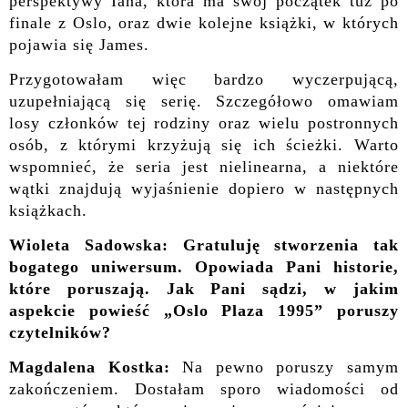
perspektywy Iana, która ma swój początek tuż po
finale z Oslo, oraz dwie kolejne książki, w których
pojawia się James.
Przygotowałam więc bardzo wyczerpującą,
uzupełniającą się serię. Szczegółowo omawiam
losy członków tej rodziny oraz wielu postronnych
osób, z którymi krzyżują się ich ścieżki. Warto
wspomnieć, że seria jest nielinearna, a niektóre
wątki znajdują wyjaśnienie dopiero w następnych
książkach.
Wioleta Sadowska:
Gratuluję stworzenia tak
bogatego uniwersum.
Opowiada Pani historie,
które poruszają. Jak Pani sądzi, w jakim
aspekcie powieść „Oslo Plaza 1995” poruszy
czytelników?
Magdalena Kostka:
Na pewno poruszy samym
zakończeniem. Dostałam sporo wiadomości od