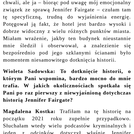
chwali, ale ja – biorąc pod uwagę mój emocjonalny
związek ze sprawą Jennifer Fairgate – czułam tam
tę specyficzną, trudną do wyjaśnienia energię.
Potęgował ją fakt, że hotel jest bardzo wysoki i
dobrze widoczny z wielu różnych punktów miasta.
Miałam wrażenie, jakby ten budynek nieustannie
mnie śledził i obserwował, a znalezienie się
bezpośrednio pod jego szklanymi ścianami było
momentem niesamowitego dotknięcia historii.
Wioleta Sadowska: To dotknięcie historii, o
którym Pani wspomina, bardzo mocno do mnie
trafia. W jakich okolicznościach spotkała się
Pani po raz pierwszy z niewyjaśnioną dotychczas
historią Jennifer Fairgate?
Magdalena Kostka:
Trafiłam na tę historię na
początku 2021 roku zupełnie przypadkowo.
Słuchałam wtedy wielu podcastów kryminalnych i
jeden z odcinków dotyczył właśnie Jennifer