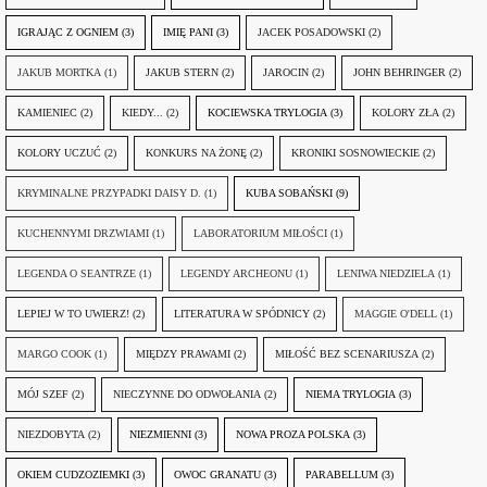
IGRAJĄC Z OGNIEM
(3)
IMIĘ PANI
(3)
JACEK POSADOWSKI
(2)
JAKUB MORTKA
(1)
JAKUB STERN
(2)
JAROCIN
(2)
JOHN BEHRINGER
(2)
KAMIENIEC
(2)
KIEDY...
(2)
KOCIEWSKA TRYLOGIA
(3)
KOLORY ZŁA
(2)
KOLORY UCZUĆ
(2)
KONKURS NA ŻONĘ
(2)
KRONIKI SOSNOWIECKIE
(2)
KRYMINALNE PRZYPADKI DAISY D.
(1)
KUBA SOBAŃSKI
(9)
KUCHENNYMI DRZWIAMI
(1)
LABORATORIUM MIŁOŚCI
(1)
LEGENDA O SEANTRZE
(1)
LEGENDY ARCHEONU
(1)
LENIWA NIEDZIELA
(1)
LEPIEJ W TO UWIERZ!
(2)
LITERATURA W SPÓDNICY
(2)
MAGGIE O'DELL
(1)
MARGO COOK
(1)
MIĘDZY PRAWAMI
(2)
MIŁOŚĆ BEZ SCENARIUSZA
(2)
MÓJ SZEF
(2)
NIECZYNNE DO ODWOŁANIA
(2)
NIEMA TRYLOGIA
(3)
NIEZDOBYTA
(2)
NIEZMIENNI
(3)
NOWA PROZA POLSKA
(3)
OKIEM CUDZOZIEMKI
(3)
OWOC GRANATU
(3)
PARABELLUM
(3)