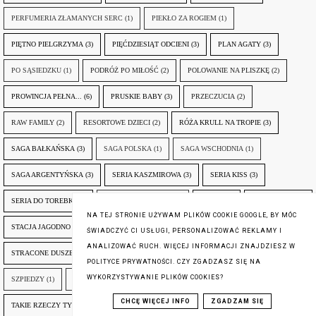
PERFUMERIA ZŁAMANYCH SERC
(1)
PIEKŁO ZA ROGIEM
(1)
PIĘTNO PIELGRZYMA
(3)
PIĘĆDZIESIĄT ODCIENI
(3)
PLAN AGATY
(3)
PO SĄSIEDZKU
(1)
PODRÓŻ PO MIŁOŚĆ
(2)
POLOWANIE NA PLISZKĘ
(2)
PROWINCJA PEŁNA...
(6)
PRUSKIE BABY
(3)
PRZECZUCIA
(2)
RAW FAMILY
(2)
RESORTOWE DZIECI
(2)
RÓŻA KRULL NA TROPIE
(3)
SAGA BAŁKAŃSKA
(3)
SAGA POLSKA
(1)
SAGA WSCHODNIA
(1)
SAGA ARGENTYŃSKA
(3)
SERIA KASZMIROWA
(3)
SERIA KISS
(3)
SERIA DO TOREBKI
(3)
SERIA Z JAMNIKIEM
(1)
SETON
(3)
SKAZANIEC
(11)
NA TEJ STRONIE UŻYWAM PLIKÓW COOKIE GOOGLE, BY MÓC
STACJA JAGODNO
(7)
STARY DOM
(3)
STELLA
(3)
STELLA LERSKA
(3)
ŚWIADCZYĆ CI USŁUGI, PERSONALIZOWAĆ REKLAMY I
ANALIZOWAĆ RUCH. WIĘCEJ INFORMACJI ZNAJDZIESZ W
STRACONE DUSZE
(4)
STRAŻNICY SNÓW
(1)
STULECIE WINNYCH
(3)
POLITYCE PRYWATNOŚCI. CZY ZGADZASZ SIĘ NA
WYKORZYSTYWANIE PLIKÓW COOKIES?
SZPIEDZY
(1)
SZTUKA ŻYCIA
(1)
TAJEMNICE ASKIRU
(1)
CHCĘ WIĘCEJ INFO
ZGADZAM SIĘ
TAKIE RZECZY TYLKO Z MĘŻEM
(4)
TAMI Z KRAINY PIĘKNYCH KONI
(3)