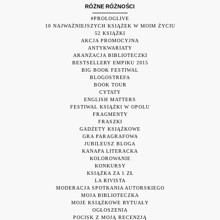
RÓŻNE RÓŻNOŚCI
#PROLOGLIVE
10 NAJWAŻNIEJSZYCH KSIĄŻEK W MOIM ŻYCIU
52 KSIĄŻKI
AKCJA PROMOCYJNA
ANTYKWARIATY
ARANŻACJA BIBLIOTECZKI
BESTSELLERY EMPIKU 2015
BIG BOOK FESTIWAL
BLOGOSTREFA
BOOK TOUR
CYTATY
ENGLISH MATTERS
FESTIWAL KSIĄŻKI W OPOLU
FRAGMENTY
FRASZKI
GADŻETY KSIĄŻKOWE
GRA PARAGRAFOWA
JUBILEUSZ BLOGA
KANAPA LITERACKA
KOLOROWANIE
KONKURSY
KSIĄŻKA ZA 1 ZŁ
LA RIVISTA
MODERACJA SPOTKANIA AUTORSKIEGO
MOJA BIBLIOTECZKA
MOJE KSIĄŻKOWE RYTUAŁY
OGŁOSZENIA
POCISK Z MOJĄ RECENZJĄ