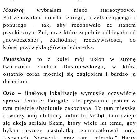
Moskwę
wybrałam nieco stereotypowo.
Potrzebowałam miasta szarego, przytłaczającego i
ponurego – tak, aby rezonowało ze stanem
psychicznym Zoi, oraz które zupełnie odbiegało od
„nowoczesnej”, zachodniej rzeczywistości, do
której przywykła główna bohaterka.
Petersburg
to z kolei mój ukłon w stronę
twórczości Fiodora Dostojewskiego, w którą
ostatnio coraz mocniej się zagłębiam i bardzo ją
doceniam.
Oslo
– finałową lokalizację wymusiła oczywiście
sprawa Jennifer Fairgate, ale prywatnie jestem w
tym mieście absolutnie zakochana. To tam mieszka
i tworzy mój ulubiony autor Jo Nesbø, tam dzieje
się akcja serialu Skam, który wiele lat temu, gdy
byłam jeszcze nastolatką, zapoczątkował moją
fascynację Norwegią, oraz tam „mieszka” Harry