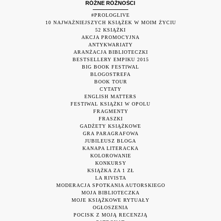
RÓŻNE RÓŻNOŚCI
#PROLOGLIVE
10 NAJWAŻNIEJSZYCH KSIĄŻEK W MOIM ŻYCIU
52 KSIĄŻKI
AKCJA PROMOCYJNA
ANTYKWARIATY
ARANŻACJA BIBLIOTECZKI
BESTSELLERY EMPIKU 2015
BIG BOOK FESTIWAL
BLOGOSTREFA
BOOK TOUR
CYTATY
ENGLISH MATTERS
FESTIWAL KSIĄŻKI W OPOLU
FRAGMENTY
FRASZKI
GADŻETY KSIĄŻKOWE
GRA PARAGRAFOWA
JUBILEUSZ BLOGA
KANAPA LITERACKA
KOLOROWANIE
KONKURSY
KSIĄŻKA ZA 1 ZŁ
LA RIVISTA
MODERACJA SPOTKANIA AUTORSKIEGO
MOJA BIBLIOTECZKA
MOJE KSIĄŻKOWE RYTUAŁY
OGŁOSZENIA
POCISK Z MOJĄ RECENZJĄ