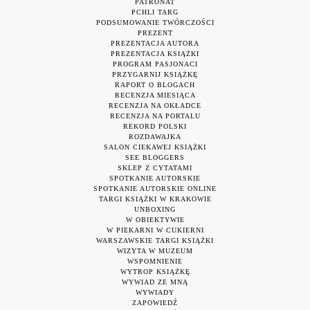
PATRONAT
PCHLI TARG
PODSUMOWANIE TWÓRCZOŚCI
PREZENT
PREZENTACJA AUTORA
PREZENTACJA KSIĄŻKI
PROGRAM PASJONACI
PRZYGARNIJ KSIĄŻKĘ
RAPORT O BLOGACH
RECENZJA MIESIĄCA
RECENZJA NA OKŁADCE
RECENZJA NA PORTALU
REKORD POLSKI
ROZDAWAJKA
SALON CIEKAWEJ KSIĄŻKI
SEE BLOGGERS
SKLEP Z CYTATAMI
SPOTKANIE AUTORSKIE
SPOTKANIE AUTORSKIE ONLINE
TARGI KSIĄŻKI W KRAKOWIE
UNBOXING
W OBIEKTYWIE
W PIEKARNI W CUKIERNI
WARSZAWSKIE TARGI KSIĄŻKI
WIZYTA W MUZEUM
WSPOMNIENIE
WYTROP KSIĄŻKĘ
WYWIAD ZE MNĄ
WYWIADY
ZAPOWIEDŹ