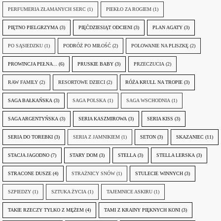
PERFUMERIA ZŁAMANYCH SERC
(1)
PIEKŁO ZA ROGIEM
(1)
PIĘTNO PIELGRZYMA
(3)
PIĘĆDZIESIĄT ODCIENI
(3)
PLAN AGATY
(3)
PO SĄSIEDZKU
(1)
PODRÓŻ PO MIŁOŚĆ
(2)
POLOWANIE NA PLISZKĘ
(2)
PROWINCJA PEŁNA...
(6)
PRUSKIE BABY
(3)
PRZECZUCIA
(2)
RAW FAMILY
(2)
RESORTOWE DZIECI
(2)
RÓŻA KRULL NA TROPIE
(3)
SAGA BAŁKAŃSKA
(3)
SAGA POLSKA
(1)
SAGA WSCHODNIA
(1)
SAGA ARGENTYŃSKA
(3)
SERIA KASZMIROWA
(3)
SERIA KISS
(3)
SERIA DO TOREBKI
(3)
SERIA Z JAMNIKIEM
(1)
SETON
(3)
SKAZANIEC
(11)
STACJA JAGODNO
(7)
STARY DOM
(3)
STELLA
(3)
STELLA LERSKA
(3)
STRACONE DUSZE
(4)
STRAŻNICY SNÓW
(1)
STULECIE WINNYCH
(3)
SZPIEDZY
(1)
SZTUKA ŻYCIA
(1)
TAJEMNICE ASKIRU
(1)
TAKIE RZECZY TYLKO Z MĘŻEM
(4)
TAMI Z KRAINY PIĘKNYCH KONI
(3)