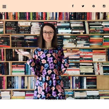
≡
≡ ROZWIŃ MENU