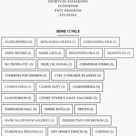
ZDOBYCZE KSIĄŻKOWE
AUDIOBOOK
ŚWIT EBOOKÓW
ŻYCZENIA
SERIE I CYKLE
AGATA ŚRÓDKA
(2)
AKTA MARKA FILERA
(1)
ALEKSANDRA WILK
(1)
AMOS DECKER
(2)
BABIE LATO
(2)
BEZLITOSNA SIŁA
(2)
BEZMYŚLNA
(1)
BO TRZEBA ŻYĆ
(2)
BĘDĘ CIĘ SZUKAŁ
(2)
CORMORAN STRIKE
(3)
CUKIERNIA POD AMOREM
(3)
CYKL O OSKARZE BLAJERZE
(3)
CZARNA SERIA
(1)
CZARNE KOTY
(2)
CZARODZIEJKA
(3)
CZASOTORIUM
(3)
CZTERY ŻYWIOŁY SASZY ZAŁUSKIEJ
(3)
DARINGHAM HALL
(3)
DOBRE MYŚLI
(4)
DRIVEN
(3)
DWÓR NA LIPOWYM WZGÓRZU
(1)
DZIEDZICTWO VON BECKÓW
(2)
FLORENCKA TRYLOGIA
(2)
GDY OPADŁY EMOCJE
(3)
GORDIAN
(2)