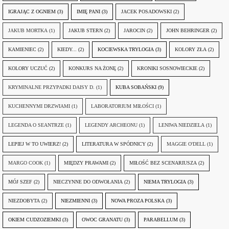
IGRAJĄC Z OGNIEM
(3)
IMIĘ PANI
(3)
JACEK POSADOWSKI
(2)
JAKUB MORTKA
(1)
JAKUB STERN
(2)
JAROCIN
(2)
JOHN BEHRINGER
(2)
KAMIENIEC
(2)
KIEDY...
(2)
KOCIEWSKA TRYLOGIA
(3)
KOLORY ZŁA
(2)
KOLORY UCZUĆ
(2)
KONKURS NA ŻONĘ
(2)
KRONIKI SOSNOWIECKIE
(2)
KRYMINALNE PRZYPADKI DAISY D.
(1)
KUBA SOBAŃSKI
(9)
KUCHENNYMI DRZWIAMI
(1)
LABORATORIUM MIŁOŚCI
(1)
LEGENDA O SEANTRZE
(1)
LEGENDY ARCHEONU
(1)
LENIWA NIEDZIELA
(1)
LEPIEJ W TO UWIERZ!
(2)
LITERATURA W SPÓDNICY
(2)
MAGGIE O'DELL
(1)
MARGO COOK
(1)
MIĘDZY PRAWAMI
(2)
MIŁOŚĆ BEZ SCENARIUSZA
(2)
MÓJ SZEF
(2)
NIECZYNNE DO ODWOŁANIA
(2)
NIEMA TRYLOGIA
(3)
NIEZDOBYTA
(2)
NIEZMIENNI
(3)
NOWA PROZA POLSKA
(3)
OKIEM CUDZOZIEMKI
(3)
OWOC GRANATU
(3)
PARABELLUM
(3)