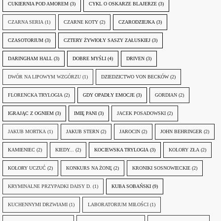
CUKIERNIA POD AMOREM
(3)
CYKL O OSKARZE BLAJERZE
(3)
CZARNA SERIA
(1)
CZARNE KOTY
(2)
CZARODZIEJKA
(3)
CZASOTORIUM
(3)
CZTERY ŻYWIOŁY SASZY ZAŁUSKIEJ
(3)
DARINGHAM HALL
(3)
DOBRE MYŚLI
(4)
DRIVEN
(3)
DWÓR NA LIPOWYM WZGÓRZU
(1)
DZIEDZICTWO VON BECKÓW
(2)
FLORENCKA TRYLOGIA
(2)
GDY OPADŁY EMOCJE
(3)
GORDIAN
(2)
IGRAJĄC Z OGNIEM
(3)
IMIĘ PANI
(3)
JACEK POSADOWSKI
(2)
JAKUB MORTKA
(1)
JAKUB STERN
(2)
JAROCIN
(2)
JOHN BEHRINGER
(2)
KAMIENIEC
(2)
KIEDY...
(2)
KOCIEWSKA TRYLOGIA
(3)
KOLORY ZŁA
(2)
KOLORY UCZUĆ
(2)
KONKURS NA ŻONĘ
(2)
KRONIKI SOSNOWIECKIE
(2)
KRYMINALNE PRZYPADKI DAISY D.
(1)
KUBA SOBAŃSKI
(9)
KUCHENNYMI DRZWIAMI
(1)
LABORATORIUM MIŁOŚCI
(1)