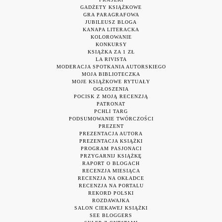
GADŻETY KSIĄŻKOWE
GRA PARAGRAFOWA
JUBILEUSZ BLOGA
KANAPA LITERACKA
KOLOROWANIE
KONKURSY
KSIĄŻKA ZA 1 ZŁ
LA RIVISTA
MODERACJA SPOTKANIA AUTORSKIEGO
MOJA BIBLIOTECZKA
MOJE KSIĄŻKOWE RYTUAŁY
OGŁOSZENIA
POCISK Z MOJĄ RECENZJĄ
PATRONAT
PCHLI TARG
PODSUMOWANIE TWÓRCZOŚCI
PREZENT
PREZENTACJA AUTORA
PREZENTACJA KSIĄŻKI
PROGRAM PASJONACI
PRZYGARNIJ KSIĄŻKĘ
RAPORT O BLOGACH
RECENZJA MIESIĄCA
RECENZJA NA OKŁADCE
RECENZJA NA PORTALU
REKORD POLSKI
ROZDAWAJKA
SALON CIEKAWEJ KSIĄŻKI
SEE BLOGGERS