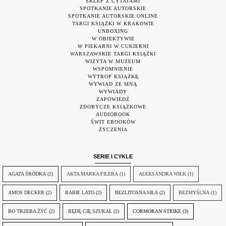
SKLEP Z CYTATAMI
SPOTKANIE AUTORSKIE
SPOTKANIE AUTORSKIE ONLINE
TARGI KSIĄŻKI W KRAKOWIE
UNBOXING
W OBIEKTYWIE
W PIEKARNI W CUKIERNI
WARSZAWSKIE TARGI KSIĄŻKI
WIZYTA W MUZEUM
WSPOMNIENIE
WYTROP KSIĄŻKĘ
WYWIAD ZE MNĄ
WYWIADY
ZAPOWIEDŹ
ZDOBYCZE KSIĄŻKOWE
AUDIOBOOK
ŚWIT EBOOKÓW
ŻYCZENIA
SERIE I CYKLE
AGATA ŚRÓDKA
(2)
AKTA MARKA FILERA
(1)
ALEKSANDRA WILK
(1)
AMOS DECKER
(2)
BABIE LATO
(2)
BEZLITOSNA SIŁA
(2)
BEZMYŚLNA
(1)
BO TRZEBA ŻYĆ
(2)
BĘDĘ CIĘ SZUKAŁ
(2)
CORMORAN STRIKE
(3)