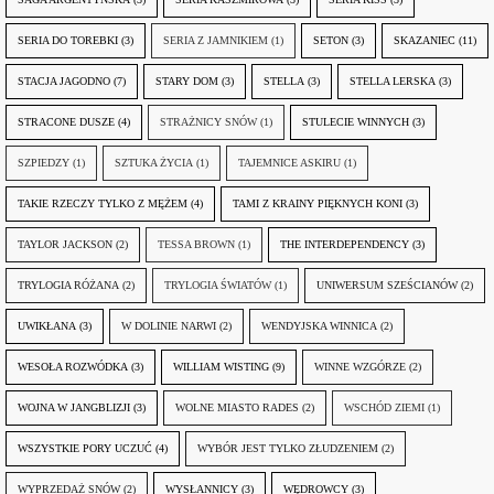
SERIA DO TOREBKI
(3)
SERIA Z JAMNIKIEM
(1)
SETON
(3)
SKAZANIEC
(11)
STACJA JAGODNO
(7)
STARY DOM
(3)
STELLA
(3)
STELLA LERSKA
(3)
STRACONE DUSZE
(4)
STRAŻNICY SNÓW
(1)
STULECIE WINNYCH
(3)
SZPIEDZY
(1)
SZTUKA ŻYCIA
(1)
TAJEMNICE ASKIRU
(1)
TAKIE RZECZY TYLKO Z MĘŻEM
(4)
TAMI Z KRAINY PIĘKNYCH KONI
(3)
TAYLOR JACKSON
(2)
TESSA BROWN
(1)
THE INTERDEPENDENCY
(3)
TRYLOGIA RÓŻANA
(2)
TRYLOGIA ŚWIATÓW
(1)
UNIWERSUM SZEŚCIANÓW
(2)
UWIKŁANA
(3)
W DOLINIE NARWI
(2)
WENDYJSKA WINNICA
(2)
WESOŁA ROZWÓDKA
(3)
WILLIAM WISTING
(9)
WINNE WZGÓRZE
(2)
WOJNA W JANGBLIZJI
(3)
WOLNE MIASTO RADES
(2)
WSCHÓD ZIEMI
(1)
WSZYSTKIE PORY UCZUĆ
(4)
WYBÓR JEST TYLKO ZŁUDZENIEM
(2)
WYPRZEDAŻ SNÓW
(2)
WYSŁANNICY
(3)
WĘDROWCY
(3)