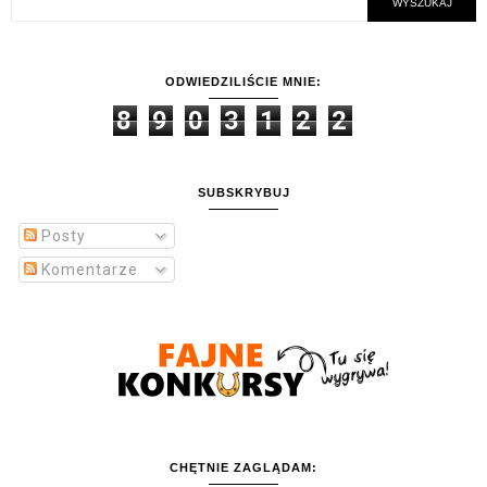
ODWIEDZILIŚCIE MNIE:
8
9
0
3
1
2
2
SUBSKRYBUJ
Posty
Komentarze
CHĘTNIE ZAGLĄDAM: