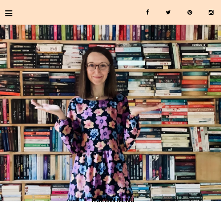
≡
≡ ROZWIŃ MENU