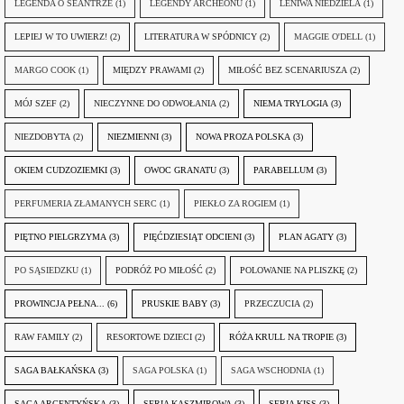
LEGENDA O SEANTRZE
(1)
LEGENDY ARCHEONU
(1)
LENIWA NIEDZIELA
(1)
LEPIEJ W TO UWIERZ!
(2)
LITERATURA W SPÓDNICY
(2)
MAGGIE O'DELL
(1)
MARGO COOK
(1)
MIĘDZY PRAWAMI
(2)
MIŁOŚĆ BEZ SCENARIUSZA
(2)
MÓJ SZEF
(2)
NIECZYNNE DO ODWOŁANIA
(2)
NIEMA TRYLOGIA
(3)
NIEZDOBYTA
(2)
NIEZMIENNI
(3)
NOWA PROZA POLSKA
(3)
OKIEM CUDZOZIEMKI
(3)
OWOC GRANATU
(3)
PARABELLUM
(3)
PERFUMERIA ZŁAMANYCH SERC
(1)
PIEKŁO ZA ROGIEM
(1)
PIĘTNO PIELGRZYMA
(3)
PIĘĆDZIESIĄT ODCIENI
(3)
PLAN AGATY
(3)
PO SĄSIEDZKU
(1)
PODRÓŻ PO MIŁOŚĆ
(2)
POLOWANIE NA PLISZKĘ
(2)
PROWINCJA PEŁNA...
(6)
PRUSKIE BABY
(3)
PRZECZUCIA
(2)
RAW FAMILY
(2)
RESORTOWE DZIECI
(2)
RÓŻA KRULL NA TROPIE
(3)
SAGA BAŁKAŃSKA
(3)
SAGA POLSKA
(1)
SAGA WSCHODNIA
(1)
SAGA ARGENTYŃSKA
(3)
SERIA KASZMIROWA
(3)
SERIA KISS
(3)