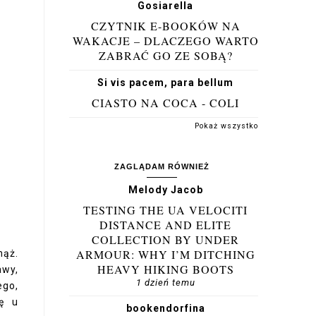
Gosiarella
CZYTNIK E-BOOKÓW NA
WAKACJE – DLACZEGO WARTO
ZABRAĆ GO ZE SOBĄ?
Si vis pacem, para bellum
CIASTO NA COCA - COLI
Pokaż wszystko
ZAGLĄDAM RÓWNIEŻ
Melody Jacob
TESTING THE UA VELOCITI
DISTANCE AND ELITE
COLLECTION BY UNDER
ARMOUR: WHY I’M DITCHING
mąż.
HEAVY HIKING BOOTS
awy,
1 dzień temu
ego,
ię u
bookendorfina