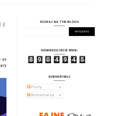
 |
SZUKAJ NA TYM BLOGU
ODWIEDZILIŚCIE MNIE:
8
9
0
4
9
4
5
ć ze
zący
SUBSKRYBUJ
Posty
Komentarze