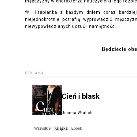
mężczyzny w charakterze nauczycielki jego rozpie
💚 Hrabianka z każdym dniem coraz bardziej p
niejednokrotnie potrafią wyprowadzić mężczyz
niewypowiedzianych uczuć i namiętności.
Będziecie ob