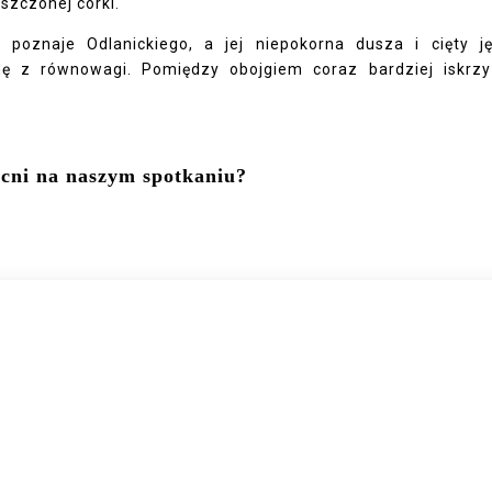
szczonej córki.
oznaje Odlanickiego, a jej niepokorna dusza i cięty j
nę z równowagi. Pomiędzy obojgiem coraz bardziej iskrz
ecni na naszym spotkaniu?