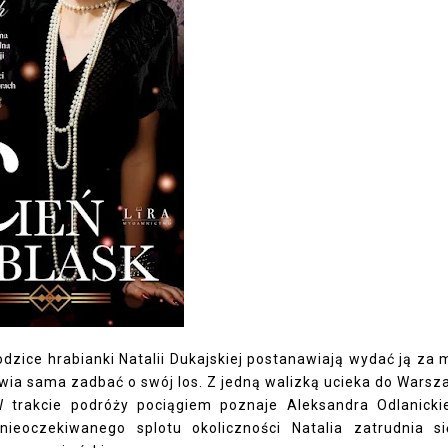
dzice hrabianki Natalii Dukajskiej postanawiają wydać ją za 
awia sama zadbać o swój los. Z jedną walizką ucieka do Warsz
 trakcie podróży pociągiem poznaje Aleksandra Odlanicki
eoczekiwanego splotu okoliczności Natalia zatrudnia s