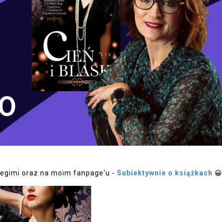
 Legimi oraz na moim fanpage'u -
Subiektywnie o książkach
