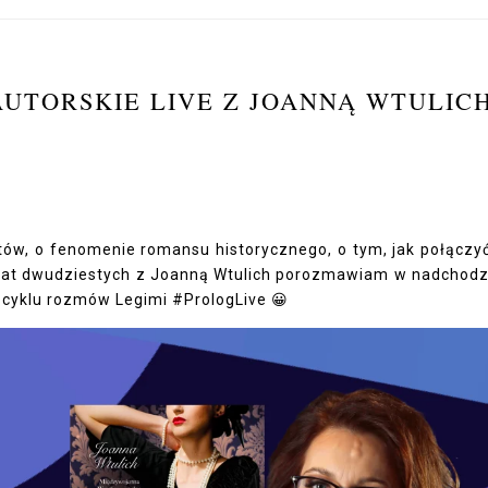
UTORSKIE LIVE Z JOANNĄ WTULICH
ów, o fenomenie romansu historycznego, o tym, jak połączy
ie lat dwudziestych z Joanną Wtulich porozmawiam w nadchod
 cyklu rozmów Legimi #PrologLive 😀