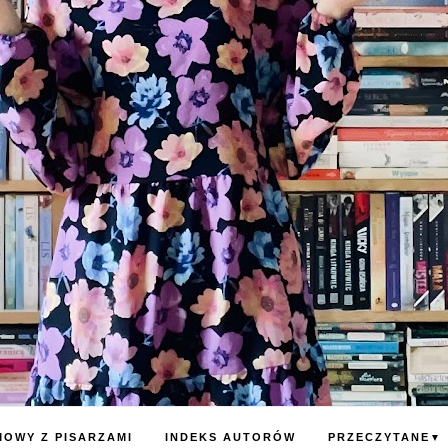
OWY Z PISARZAMI
INDEKS AUTORÓW
PRZECZYTANE
▼