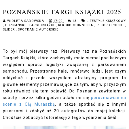
POZNAŃSKIE TARGI KSIĄŻKI 2025
WIOLETA SADOWSKA
17:00
13
LIFESTYLE KSIĄŻKOWY
,
POZNAŃSKIE TARGI KSIĄŻKI
,
REKORD GUINNESSA
,
REKORD POLSKI
,
SLIDER
,
SPOTKANIE AUTORSKIE
To był mój pierwszy raz. Pierwszy raz na Poznańskich
Targach Książki, które zachwyciły mnie niemal pod każdym
względem oprócz logistyki związanej z parkowaniem
samochodu. Przestronne hale, mnóstwo ludzi, jest czym
oddychać i przede wszystkim atrakcyjny program to
główne elementy przemawiające za tym, aby w przyszłym
roku również się tam pojawić. Do Poznania zawitałam w
sobotę i przez kilka godzin udało mi się
porozmawiać na
scenie z Olą Muraszką
, a także spotkać się z innymi
pisarzami i zdobyć aż 20 autografów do mojej kolekcji.
Chodźcie zobaczyć fotorelację z tego wydarzenia 😀😀