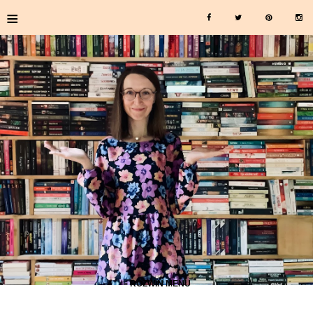
≡
≡ ROZWIŃ MENU