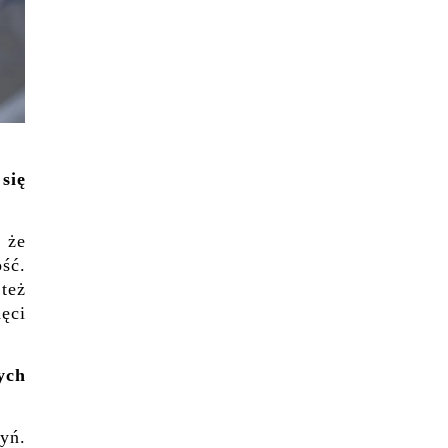
się
 że
ść.
 też
hęci
ych
yń.