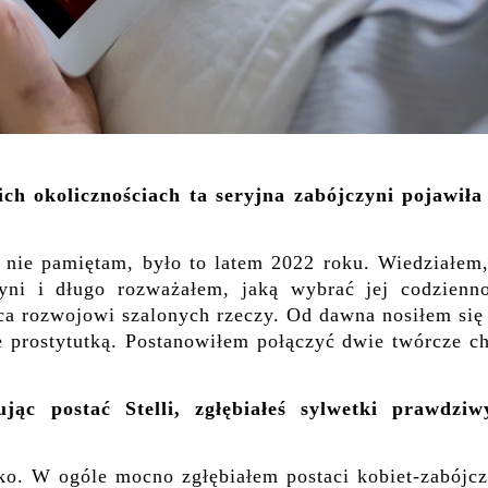
h okolicznościach ta seryjna zabójczyni pojawiła 
nie pamiętam, było to latem 2022 roku. Wiedziałem,
yni i długo rozważałem, jaką wybrać jej codzienno
ąca rozwojowi szalonych rzeczy. Od dawna nosiłem się
e prostytutką. Postanowiłem połączyć dwie twórcze c
ąc postać Stelli, zgłębiałeś sylwetki prawdziw
lko. W ogóle mocno zgłębiałem postaci kobiet-zabójcz