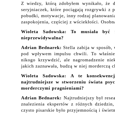
Z wiedzy, którą zdobyłem wynikało, że dz
seryjniaczek, które pociągają rozgrywki z 
pobudki, motywacje, inny rodzaj planowania,
zaspokojenia, częściej z wściekłości. Osobn
Wioleta Sadowska: To musiała być f
nieprzewidywalna?
Adrian Bednarek:
Stella zabija w sposób, 
pod wpływem impulsu chwili. To właśnie 
nikogo krzywdzić, ale nagromadzenie niek
jakich zaznawała, budzą w niej morderczą 
Wioleta Sadowska: A te konsekwencj
najtrudniejsze w stworzeniu świata psyc
morderczymi pragnieniami?
Adrian Bednarek:
Najtrudniejszy był rese
znalezienia ekspertów z różnych dziedzin
czysto pisarskie było przyjemnością i świe