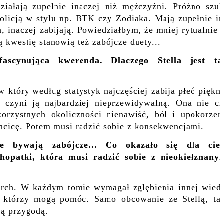
iałają zupełnie inaczej niż mężczyźni. Próżno szu
policją w stylu np. BTK czy Zodiaka. Mają zupełnie 
 inaczej zabijają. Powiedziałbym, że mniej rytualnie
ą kwestię stanowią też zabójcze duety...
ascynująca kwerenda. Dlaczego Stella jest t
w który według statystyk najczęściej zabija płeć pięk
czyni ją najbardziej nieprzewidywalną. Ona nie c
orzystnych okoliczności nienawiść, ból i upokorzen
chcicę. Potem musi radzić sobie z konsekwencjami.
e bywają zabójcze... Co okazało się dla cie
hopatki, która musi radzić sobie z nieokiełznany
arch. W każdym tomie wymagał zgłębienia innej wied
, którzy mogą pomóc. Samo obcowanie ze Stellą, ta
tną przygodą.