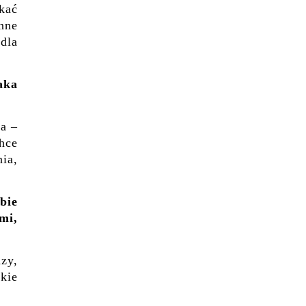
kać
inne
 dla
aka
na –
hce
ia,
bie
mi,
zy,
kie