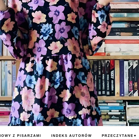
OWY Z PISARZAMI
INDEKS AUTORÓW
PRZECZYTANE
▼