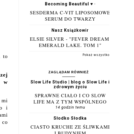
Becoming Beautiful ♥ ·
SESDERMA C-VIT LIPOSOMOWE
SERUM DO TWARZY
Nasz Książkowir
ELSIE SILVER - "FEVER DREAM.
EMERALD LAKE. TOM 1"
Pokaż wszystko
 to
ZAGLĄDAM RÓWNIEŻ
zej
a w
Slow Life Studio | blog o Slow Life i
zdrowym życiu
SPRAWNE CIAŁO I CO SLOW
 mi
LIFE MA Z TYM WSPÓLNEGO
o i
14 godzin temu
ami
Słodko Słodka
, co
CIASTO KRUCHE ZE ŚLIWKAMI
I BUDYNIEM