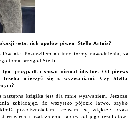
okazji ostatnich upałów piwem Stella Artois?
ałów nie. Postawiłem na inne formy nawodnienia, za
iego tomu przygód Stelli.
 tym przypadku słowo niemal idealne. Od pierws
że trzeba mierzyć się z wyzwaniami. Czy Stell
kowym?
 następna książka jest dla mnie wyzwaniem. Jeszcze
ania zakładając, że wszystko pójdzie łatwo, szybk
kimiś przeciwnościami, czasami są większe, czas
t research i uzależnienie fabuły od jego rezultatów