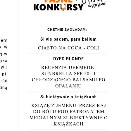
CHĘTNIE ZAGLĄDAM:
Si vis pacem, para bellum
zem
CIASTO NA COCA - COLI
ny w
ej w
DYED BLONDE
yka
RECENZJA DERMEDIC
ów i
SUNBRELLA SPF 50+ I
 pt.
CHŁODZĄCEGO BALSAMU PO
gród
OPALANIU
iną
Subiektywnie o książkach
KSIĄŻĘ Z JEMENU. PRZEZ RAJ
DO BÓLU POD PATRONATEM
MEDIALNYM SUBIEKTYWNIE O
KSIĄŻKACH