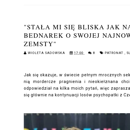
"STAŁA MI SIĘ BLISKA JAK 
BEDNAREK O SWOJEJ NAJNOWS
ZEMSTY"
WIOLETA SADOWSKA
17:00
8
PATRONAT
,
S
Jak się okazuje, w świecie pełnym mrocznych sekr
nią mordercze pragnienia i nieokiełznana chc
odpowiedział na kilka moich pytań, więc zapras
się głównie na kontynuacji losów psychopatki z Czę