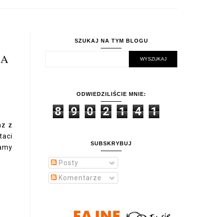
SZUKAJ NA TYM BLOGU
ZA
ODWIEDZILIŚCIE MNIE:
8
9
0
2
1
4
1
az z
taci
SUBSKRYBUJ
iamy
Posty
Komentarze