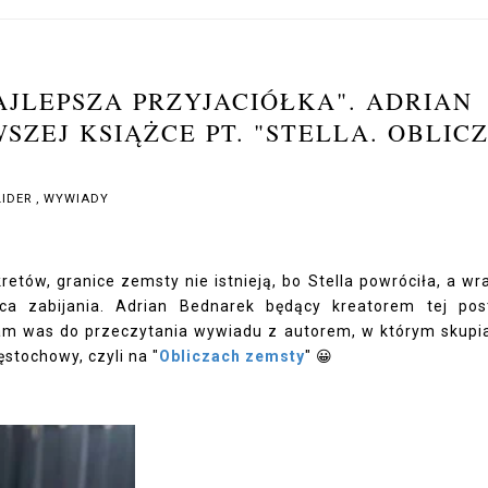
NAJLEPSZA PRZYJACIÓŁKA". ADRIAN
ZEJ KSIĄŻCE PT. "STELLA. OBLIC
LIDER
,
WYWIADY
etów, granice zemsty nie istnieją, bo Stella powróciła, a wr
ica zabijania. Adrian Bednarek będący kreatorem tej pos
zam was do przeczytania wywiadu z autorem, w którym skup
stochowy, czyli na "
Obliczach zemsty
" 😀