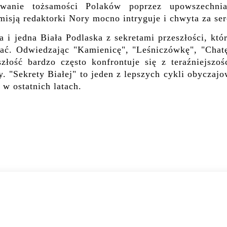
anie tożsamości Polaków poprzez upowszechnia
isją redaktorki Nory mocno intryguje i chwyta za ser
a i jedna Biała Podlaska z sekretami przeszłości, któ
wać. Odwiedzając "Kamienicę", "Leśniczówkę", "Chatę
łość bardzo często konfrontuje się z teraźniejszośc
y. "Sekrety Białej" to jeden z lepszych cykli obyczaj
ć w ostatnich latach.