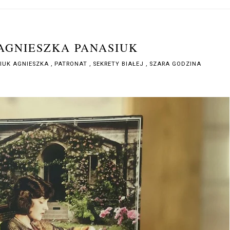
 AGNIESZKA PANASIUK
IUK AGNIESZKA
,
PATRONAT
,
SEKRETY BIAŁEJ
,
SZARA GODZINA