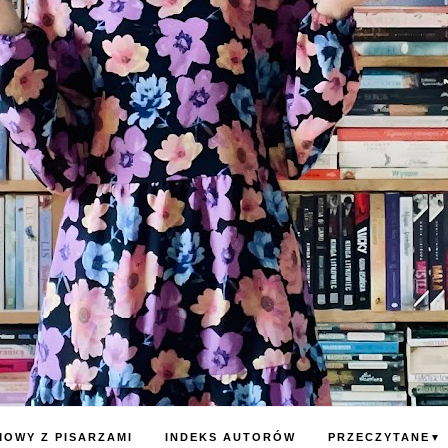
OWY Z PISARZAMI
INDEKS AUTORÓW
PRZECZYTANE
▼