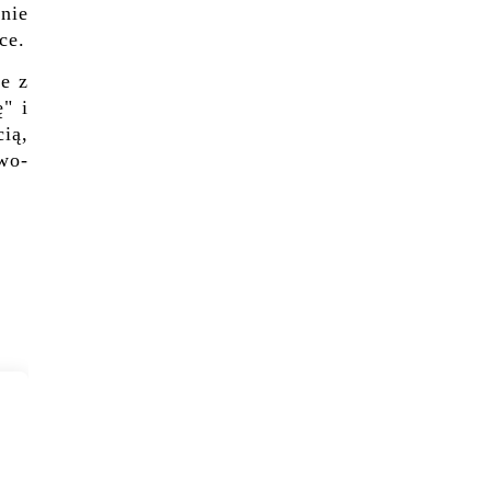
nie
ce.
re z
" i
ią,
owo-