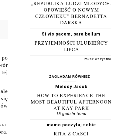
„REPUBLIKA LUDZI MŁODYCH.
OPOWIEŚĆ O NOWYM
CZŁOWIEKU” BERNADETTA
DARSKA
Si vis pacem, para bellum
PRZYJEMNOŚCI ULUBIEŃCY
LIPCA
 po
Pokaż wszystko
wór
tej
ZAGLĄDAM RÓWNIEŻ
Melody Jacob
ale
HOW TO EXPERIENCE THE
się
MOST BEAUTIFUL AFTERNOON
sów
AT KAY PARK
18 godzin temu
ia.
mamo poczytaj sobie
ora.
RITA Z CASCI