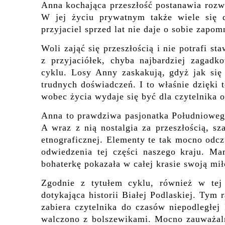
Anna kochająca przeszłość postanawia rozw
W jej życiu prywatnym także wiele się d
przyjaciel sprzed lat nie daje o sobie zapom
Woli zająć się przeszłością i nie potrafi st
z przyjaciółek, chyba najbardziej zagadk
cyklu. Losy Anny zaskakują, gdyż jak się
trudnych doświadczeń. I to właśnie dzięki 
wobec życia wydaje się być dla czytelnika o
Anna to prawdziwa pasjonatka Południowego 
A wraz z nią nostalgia za przeszłością, s
etnograficznej. Elementy te tak mocno odc
odwiedzenia tej części naszego kraju. Ma
bohaterkę pokazała w całej krasie swoją miło
Zgodnie z tytułem cyklu, również w tej 
dotykająca historii Białej Podlaskiej. Ty
zabiera czytelnika do czasów niepodległej 
walczono z bolszewikami. Mocno zauważaln