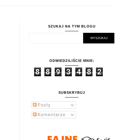
SZUKAJ NA TYM BLOGU
ODWIEDZILIŚCIE MNIE:
8
8
9
3
4
8
2
SUBSKRYBUJ
Posty
Komentarze