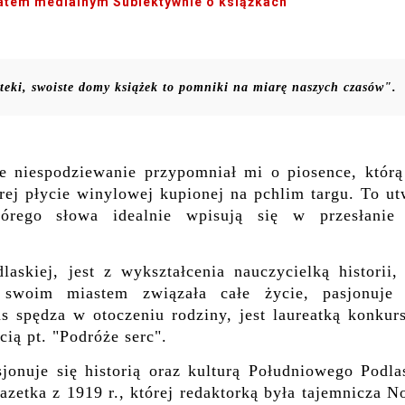
atem medialnym Subiektywnie o książkach
oteki, swoiste domy książek to pomniki na miarę naszych czasów".
ie niespodziewanie przypomniał mi o piosence, którą
rej płycie winylowej kupionej na pchlim targu. To ut
rego słowa idealnie wpisują się w przesłanie 
askiej, jest z wykształcenia nauczycielką historii, 
swoim miastem związała całe życie, pasjonuje 
 spędza w otoczeniu rodziny, jest laureatką konkur
cią pt. "Podróże serc".
jonuje się historią oraz kulturą Południowego Podlas
zetka z 1919 r., której redaktorką była tajemnicza N