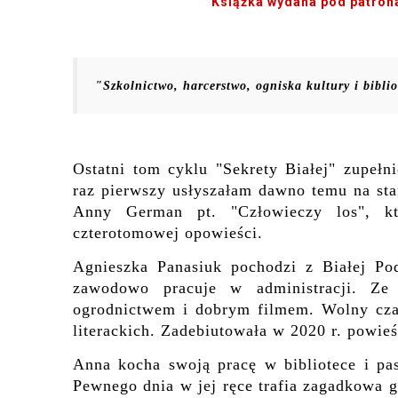
Książka wydana pod patron
"Szkolnictwo, harcerstwo, ogniska kultury i bibli
Ostatni tom cyklu "Sekrety Białej" zupełn
raz pierwszy usłyszałam dawno temu na sta
Anny German pt. "Człowieczy los", któ
czterotomowej opowieści.
Agnieszka Panasiuk pochodzi z Białej Podl
zawodowo pracuje w administracji. Ze 
ogrodnictwem i dobrym filmem. Wolny czas
literackich. Zadebiutowała w 2020 r. powieś
Anna kocha swoją pracę w bibliotece i pas
Pewnego dnia w jej ręce trafia zagadkowa ga