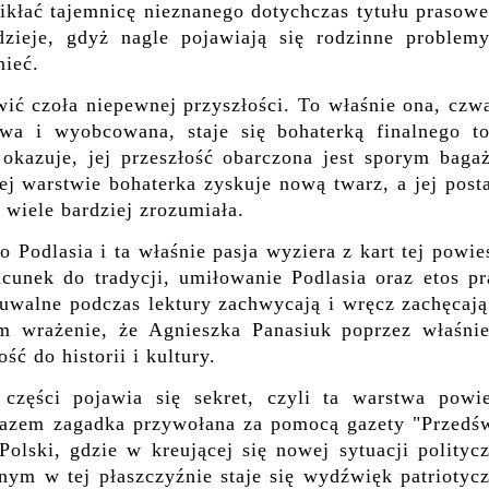
ikłać tajemnicę nieznanego dotychczas tytułu prasowe
zieje, gdyż nagle pojawiają się rodzinne problemy
nieć.
awić czoła niepewnej przyszłości. To właśnie ona, czw
owa i wyobcowana, staje się bohaterką finalnego t
 okazuje, jej przeszłość obarczona jest sporym baga
tej warstwie bohaterka zyskuje nową twarz, a jej pos
 wiele bardziej zrozumiała.
Podlasia i ta właśnie pasja wyziera z kart tej powie
zacunek do tradycji, umiłowanie Podlasia oraz
etos p
zuwalne podczas lektury zachwycają i wręcz zachęcają
m wrażenie, że Agnieszka Panasiuk poprzez właśnie
ść do historii i kultury.
części pojawia się sekret, czyli ta warstwa powie
m razem zagadka przywołana za pomocą gazety "Przedśw
Polski, gdzie w kreującej się nowej sytuacji polityc
ym w tej płaszczyźnie staje się wydźwięk patriotycz