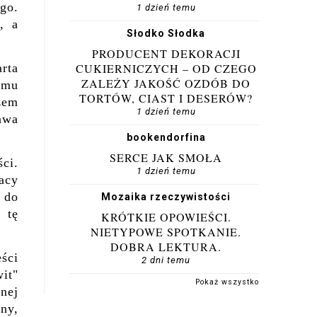
go.
1 dzień temu
, a
Słodko Słodka
PRODUCENT DEKORACJI
arta
CUKIERNICZYCH – OD CZEGO
ZALEŻY JAKOŚĆ OZDÓB DO
omu
TORTÓW, CIAST I DESERÓW?
żem
1 dzień temu
tawa
bookendorfina
SERCE JAK SMOŁA
ści.
1 dzień temu
racy
 do
Mozaika rzeczywistości
 tę
KRÓTKIE OPOWIEŚCI.
NIETYPOWE SPOTKANIE.
DOBRA LEKTURA.
ści
2 dni temu
it"
Pokaż wszystko
znej
ny,