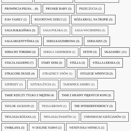
PROWINCJA PEŁNA...
(6)
PRUSKIE BABY
(3)
PRZECZUCIA
(2)
RAW FAMILY
(2)
RESORTOWE DZIECI
(2)
RÓŻA KRULL NA TROPIE
(3)
SAGA BAŁKAŃSKA
(3)
SAGA POLSKA
(1)
SAGA WSCHODNIA
(1)
SAGA ARGENTYŃSKA
(3)
SERIA KASZMIROWA
(3)
SERIA KISS
(3)
SERIA DO TOREBKI
(3)
SERIA Z JAMNIKIEM
(1)
SETON
(3)
SKAZANIEC
(11)
STACJA JAGODNO
(7)
STARY DOM
(3)
STELLA
(3)
STELLA LERSKA
(3)
STRACONE DUSZE
(4)
STRAŻNICY SNÓW
(1)
STULECIE WINNYCH
(3)
SZPIEDZY
(1)
SZTUKA ŻYCIA
(1)
TAJEMNICE ASKIRU
(1)
TAKIE RZECZY TYLKO Z MĘŻEM
(4)
TAMI Z KRAINY PIĘKNYCH KONI
(3)
TAYLOR JACKSON
(2)
TESSA BROWN
(1)
THE INTERDEPENDENCY
(3)
TRYLOGIA RÓŻANA
(2)
TRYLOGIA ŚWIATÓW
(1)
UNIWERSUM SZEŚCIANÓW
(2)
UWIKŁANA
(3)
W DOLINIE NARWI
(2)
WENDYJSKA WINNICA
(2)