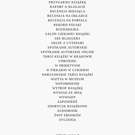
PRZYGARNIJ KSIĄŻKĘ
RAPORT O BLOGACH
RECENZJA MIESIĄCA
RECENZJA NA OKŁADCE
RECENZJA NA PORTALU
REKORD POLSKI
ROZDAWAJKA
SALON CIEKAWEJ KSIĄŻKI
SEE BLOGGERS
SKLEP Z CYTATAMI
SPOTKANIE AUTORSKIE
SPOTKANIE AUTORSKIE ONLINE
TARGI KSIĄŻKI W KRAKOWIE
UNBOXING
W OBIEKTYWIE
W PIEKARNI W CUKIERNI
WARSZAWSKIE TARGI KSIĄŻKI
WIZYTA W MUZEUM
WSPOMNIENIE
WYTROP KSIĄŻKĘ
WYWIAD ZE MNĄ
WYWIADY
ZAPOWIEDŹ
ZDOBYCZE KSIĄŻKOWE
AUDIOBOOK
ŚWIT EBOOKÓW
ŻYCZENIA