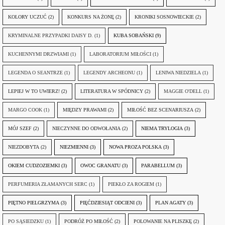
KOLORY UCZUĆ
(2)
KONKURS NA ŻONĘ
(2)
KRONIKI SOSNOWIECKIE
(2)
KRYMINALNE PRZYPADKI DAISY D.
(1)
KUBA SOBAŃSKI
(9)
KUCHENNYMI DRZWIAMI
(1)
LABORATORIUM MIŁOŚCI
(1)
LEGENDA O SEANTRZE
(1)
LEGENDY ARCHEONU
(1)
LENIWA NIEDZIELA
(1)
LEPIEJ W TO UWIERZ!
(2)
LITERATURA W SPÓDNICY
(2)
MAGGIE O'DELL
(1)
MARGO COOK
(1)
MIĘDZY PRAWAMI
(2)
MIŁOŚĆ BEZ SCENARIUSZA
(2)
MÓJ SZEF
(2)
NIECZYNNE DO ODWOŁANIA
(2)
NIEMA TRYLOGIA
(3)
NIEZDOBYTA
(2)
NIEZMIENNI
(3)
NOWA PROZA POLSKA
(3)
OKIEM CUDZOZIEMKI
(3)
OWOC GRANATU
(3)
PARABELLUM
(3)
PERFUMERIA ZŁAMANYCH SERC
(1)
PIEKŁO ZA ROGIEM
(1)
PIĘTNO PIELGRZYMA
(3)
PIĘĆDZIESIĄT ODCIENI
(3)
PLAN AGATY
(3)
PO SĄSIEDZKU
(1)
PODRÓŻ PO MIŁOŚĆ
(2)
POLOWANIE NA PLISZKĘ
(2)