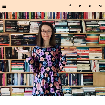
≡
≡ ROZWIŃ MENU