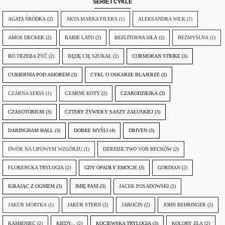
SERIE I CYKLE
AGATA ŚRÓDKA
(2)
AKTA MARKA FILERA
(1)
ALEKSANDRA WILK
(1)
AMOS DECKER
(2)
BABIE LATO
(2)
BEZLITOSNA SIŁA
(2)
BEZMYŚLNA
(1)
BO TRZEBA ŻYĆ
(2)
BĘDĘ CIĘ SZUKAŁ
(2)
CORMORAN STRIKE
(3)
CUKIERNIA POD AMOREM
(3)
CYKL O OSKARZE BLAJERZE
(3)
CZARNA SERIA
(1)
CZARNE KOTY
(2)
CZARODZIEJKA
(3)
CZASOTORIUM
(3)
CZTERY ŻYWIOŁY SASZY ZAŁUSKIEJ
(3)
DARINGHAM HALL
(3)
DOBRE MYŚLI
(4)
DRIVEN
(3)
DWÓR NA LIPOWYM WZGÓRZU
(1)
DZIEDZICTWO VON BECKÓW
(2)
FLORENCKA TRYLOGIA
(2)
GDY OPADŁY EMOCJE
(3)
GORDIAN
(2)
IGRAJĄC Z OGNIEM
(3)
IMIĘ PANI
(3)
JACEK POSADOWSKI
(2)
JAKUB MORTKA
(1)
JAKUB STERN
(2)
JAROCIN
(2)
JOHN BEHRINGER
(2)
KAMIENIEC
(2)
KIEDY...
(2)
KOCIEWSKA TRYLOGIA
(3)
KOLORY ZŁA
(2)