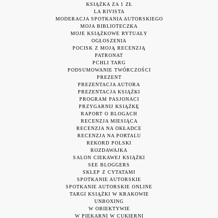
KSIĄŻKA ZA 1 ZŁ
LA RIVISTA
MODERACJA SPOTKANIA AUTORSKIEGO
MOJA BIBLIOTECZKA
MOJE KSIĄŻKOWE RYTUAŁY
OGŁOSZENIA
POCISK Z MOJĄ RECENZJĄ
PATRONAT
PCHLI TARG
PODSUMOWANIE TWÓRCZOŚCI
PREZENT
PREZENTACJA AUTORA
PREZENTACJA KSIĄŻKI
PROGRAM PASJONACI
PRZYGARNIJ KSIĄŻKĘ
RAPORT O BLOGACH
RECENZJA MIESIĄCA
RECENZJA NA OKŁADCE
RECENZJA NA PORTALU
REKORD POLSKI
ROZDAWAJKA
SALON CIEKAWEJ KSIĄŻKI
SEE BLOGGERS
SKLEP Z CYTATAMI
SPOTKANIE AUTORSKIE
SPOTKANIE AUTORSKIE ONLINE
TARGI KSIĄŻKI W KRAKOWIE
UNBOXING
W OBIEKTYWIE
W PIEKARNI W CUKIERNI