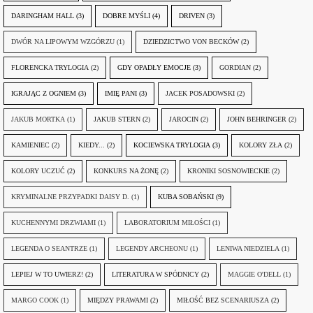
DARINGHAM HALL
(3)
DOBRE MYŚLI
(4)
DRIVEN
(3)
DWÓR NA LIPOWYM WZGÓRZU
(1)
DZIEDZICTWO VON BECKÓW
(2)
FLORENCKA TRYLOGIA
(2)
GDY OPADŁY EMOCJE
(3)
GORDIAN
(2)
IGRAJĄC Z OGNIEM
(3)
IMIĘ PANI
(3)
JACEK POSADOWSKI
(2)
JAKUB MORTKA
(1)
JAKUB STERN
(2)
JAROCIN
(2)
JOHN BEHRINGER
(2)
KAMIENIEC
(2)
KIEDY...
(2)
KOCIEWSKA TRYLOGIA
(3)
KOLORY ZŁA
(2)
KOLORY UCZUĆ
(2)
KONKURS NA ŻONĘ
(2)
KRONIKI SOSNOWIECKIE
(2)
KRYMINALNE PRZYPADKI DAISY D.
(1)
KUBA SOBAŃSKI
(9)
KUCHENNYMI DRZWIAMI
(1)
LABORATORIUM MIŁOŚCI
(1)
LEGENDA O SEANTRZE
(1)
LEGENDY ARCHEONU
(1)
LENIWA NIEDZIELA
(1)
LEPIEJ W TO UWIERZ!
(2)
LITERATURA W SPÓDNICY
(2)
MAGGIE O'DELL
(1)
MARGO COOK
(1)
MIĘDZY PRAWAMI
(2)
MIŁOŚĆ BEZ SCENARIUSZA
(2)