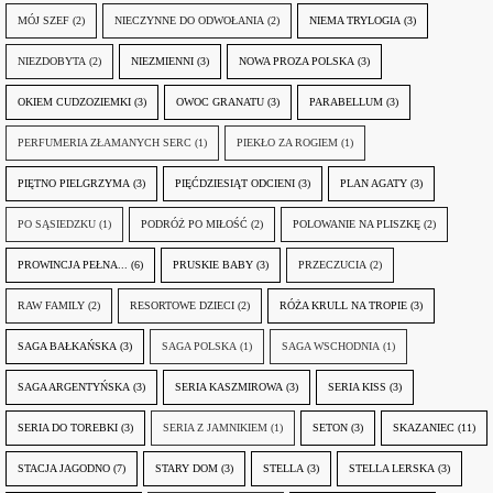
MÓJ SZEF
(2)
NIECZYNNE DO ODWOŁANIA
(2)
NIEMA TRYLOGIA
(3)
NIEZDOBYTA
(2)
NIEZMIENNI
(3)
NOWA PROZA POLSKA
(3)
OKIEM CUDZOZIEMKI
(3)
OWOC GRANATU
(3)
PARABELLUM
(3)
PERFUMERIA ZŁAMANYCH SERC
(1)
PIEKŁO ZA ROGIEM
(1)
PIĘTNO PIELGRZYMA
(3)
PIĘĆDZIESIĄT ODCIENI
(3)
PLAN AGATY
(3)
PO SĄSIEDZKU
(1)
PODRÓŻ PO MIŁOŚĆ
(2)
POLOWANIE NA PLISZKĘ
(2)
PROWINCJA PEŁNA...
(6)
PRUSKIE BABY
(3)
PRZECZUCIA
(2)
RAW FAMILY
(2)
RESORTOWE DZIECI
(2)
RÓŻA KRULL NA TROPIE
(3)
SAGA BAŁKAŃSKA
(3)
SAGA POLSKA
(1)
SAGA WSCHODNIA
(1)
SAGA ARGENTYŃSKA
(3)
SERIA KASZMIROWA
(3)
SERIA KISS
(3)
SERIA DO TOREBKI
(3)
SERIA Z JAMNIKIEM
(1)
SETON
(3)
SKAZANIEC
(11)
STACJA JAGODNO
(7)
STARY DOM
(3)
STELLA
(3)
STELLA LERSKA
(3)