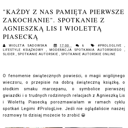
"KAŻDY Z NAS PAMIĘTA PIERWSZE
ZAKOCHANIE". SPOTKANIE Z
AGNIESZKĄ LIS I WIOLETTĄ
PIASECKĄ
WIOLETA SADOWSKA
17:00
6
#PROLOGLIVE
,
LIFESTYLE KSIĄŻKOWY
,
MODERACJA SPOTKANIA AUTORSKIEGO
,
SLIDER
,
SPOTKANIE AUTORSKIE
,
SPOTKANIE AUTORSKIE ONLINE
O fenomenie świątecznych powieści, o magii wigilijnego
wieczoru, o przepisie na dobrą świąteczną książkę, o
słodkim smaku marcepanu, o symbolice pierwszej
gwiazdki i o trudnych rodzinnych relacjach z Agnieszką Lis
i Wiolettą Piasecką porozmawiałam w ramach cyklu
spotkań Legimi #PrologLive. Jeśli nie oglądaliście naszej
rozmowy to dzisiaj możecie to zrobić 😀