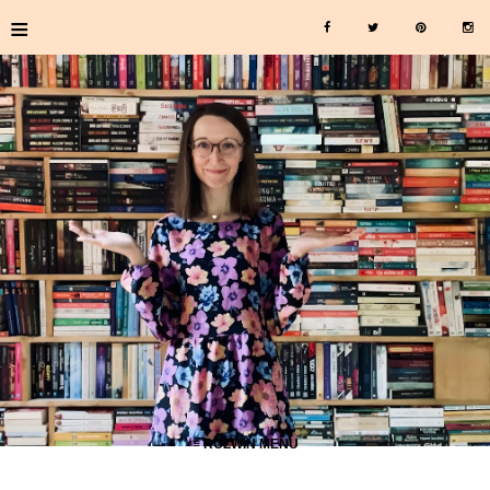
≡
≡ ROZWIŃ MENU