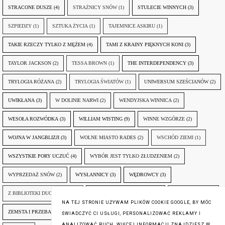
STRACONE DUSZE
(4)
STRAŻNICY SNÓW
(1)
STULECIE WINNYCH
(3)
SZPIEDZY
(1)
SZTUKA ŻYCIA
(1)
TAJEMNICE ASKIRU
(1)
TAKIE RZECZY TYLKO Z MĘŻEM
(4)
TAMI Z KRAINY PIĘKNYCH KONI
(3)
TAYLOR JACKSON
(2)
TESSA BROWN
(1)
THE INTERDEPENDENCY
(3)
TRYLOGIA RÓŻANA
(2)
TRYLOGIA ŚWIATÓW
(1)
UNIWERSUM SZEŚCIANÓW
(2)
UWIKŁANA
(3)
W DOLINIE NARWI
(2)
WENDYJSKA WINNICA
(2)
WESOŁA ROZWÓDKA
(3)
WILLIAM WISTING
(9)
WINNE WZGÓRZE
(2)
WOJNA W JANGBLIZJI
(3)
WOLNE MIASTO RADES
(2)
WSCHÓD ZIEMI
(1)
WSZYSTKIE PORY UCZUĆ
(4)
WYBÓR JEST TYLKO ZŁUDZENIEM
(2)
WYPRZEDAŻ SNÓW
(2)
WYSŁANNICY
(3)
WĘDROWCY
(3)
Z BIBLIOTEKI DUCHA GÓR
(1)
ZANIM NADEJDZIE JUTRO
(3)
ZAPOMNIANY
(2)
NA TEJ STRONIE UŻYWAM PLIKÓW COOKIE GOOGLE, BY MÓC
ZEMSTA I PRZEBACZENIE
(6)
ŚLADY ZBRODNI
(3)
ŻYCIA W ŻYCIU
(3)
ŚWIADCZYĆ CI USŁUGI, PERSONALIZOWAĆ REKLAMY I
ANALIZOWAĆ RUCH. WIĘCEJ INFORMACJI ZNAJDZIESZ W