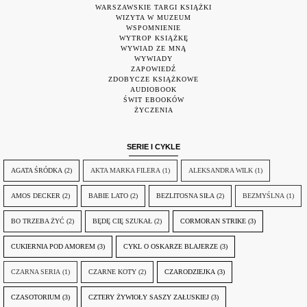
WARSZAWSKIE TARGI KSIĄŻKI
WIZYTA W MUZEUM
WSPOMNIENIE
WYTROP KSIĄŻKĘ
WYWIAD ZE MNĄ
WYWIADY
ZAPOWIEDŹ
ZDOBYCZE KSIĄŻKOWE
AUDIOBOOK
ŚWIT EBOOKÓW
ŻYCZENIA
SERIE I CYKLE
AGATA ŚRÓDKA
(2)
AKTA MARKA FILERA
(1)
ALEKSANDRA WILK
(1)
AMOS DECKER
(2)
BABIE LATO
(2)
BEZLITOSNA SIŁA
(2)
BEZMYŚLNA
(1)
BO TRZEBA ŻYĆ
(2)
BĘDĘ CIĘ SZUKAŁ
(2)
CORMORAN STRIKE
(3)
CUKIERNIA POD AMOREM
(3)
CYKL O OSKARZE BLAJERZE
(3)
CZARNA SERIA
(1)
CZARNE KOTY
(2)
CZARODZIEJKA
(3)
CZASOTORIUM
(3)
CZTERY ŻYWIOŁY SASZY ZAŁUSKIEJ
(3)