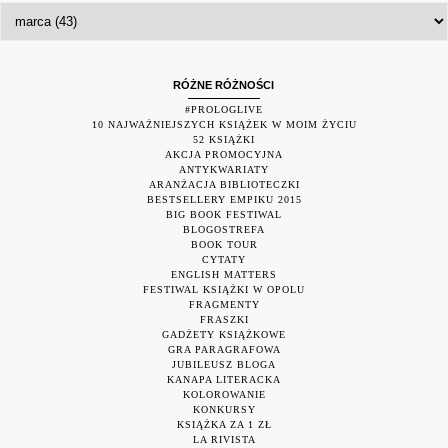
RÓŻNE RÓŻNOŚCI
#PROLOGLIVE
10 NAJWAŻNIEJSZYCH KSIĄŻEK W MOIM ŻYCIU
52 KSIĄŻKI
AKCJA PROMOCYJNA
ANTYKWARIATY
ARANŻACJA BIBLIOTECZKI
BESTSELLERY EMPIKU 2015
BIG BOOK FESTIWAL
BLOGOSTREFA
BOOK TOUR
CYTATY
ENGLISH MATTERS
FESTIWAL KSIĄŻKI W OPOLU
FRAGMENTY
FRASZKI
GADŻETY KSIĄŻKOWE
GRA PARAGRAFOWA
JUBILEUSZ BLOGA
KANAPA LITERACKA
KOLOROWANIE
KONKURSY
KSIĄŻKA ZA 1 ZŁ
LA RIVISTA