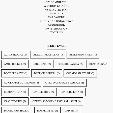
WSPOMNIENIE
WYTROP KSIĄŻKĘ
WYWIAD ZE MNĄ
WYWIADY
ZAPOWIEDŹ
ZDOBYCZE KSIĄŻKOWE
AUDIOBOOK
ŚWIT EBOOKÓW
ŻYCZENIA
SERIE I CYKLE
AGATA ŚRÓDKA
(2)
AKTA MARKA FILERA
(1)
ALEKSANDRA WILK
(1)
AMOS DECKER
(2)
BABIE LATO
(2)
BEZLITOSNA SIŁA
(2)
BEZMYŚLNA
(1)
BO TRZEBA ŻYĆ
(2)
BĘDĘ CIĘ SZUKAŁ
(2)
CORMORAN STRIKE
(3)
CUKIERNIA POD AMOREM
(3)
CYKL O OSKARZE BLAJERZE
(3)
CZARNA SERIA
(1)
CZARNE KOTY
(2)
CZARODZIEJKA
(3)
CZASOTORIUM
(3)
CZTERY ŻYWIOŁY SASZY ZAŁUSKIEJ
(3)
DARINGHAM HALL
(3)
DOBRE MYŚLI
(4)
DRIVEN
(3)