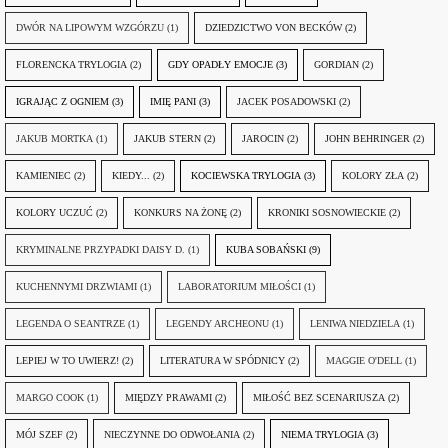
DWÓR NA LIPOWYM WZGÓRZU
(1)
DZIEDZICTWO VON BECKÓW
(2)
FLORENCKA TRYLOGIA
(2)
GDY OPADŁY EMOCJE
(3)
GORDIAN
(2)
IGRAJĄC Z OGNIEM
(3)
IMIĘ PANI
(3)
JACEK POSADOWSKI
(2)
JAKUB MORTKA
(1)
JAKUB STERN
(2)
JAROCIN
(2)
JOHN BEHRINGER
(2)
KAMIENIEC
(2)
KIEDY...
(2)
KOCIEWSKA TRYLOGIA
(3)
KOLORY ZŁA
(2)
KOLORY UCZUĆ
(2)
KONKURS NA ŻONĘ
(2)
KRONIKI SOSNOWIECKIE
(2)
KRYMINALNE PRZYPADKI DAISY D.
(1)
KUBA SOBAŃSKI
(9)
KUCHENNYMI DRZWIAMI
(1)
LABORATORIUM MIŁOŚCI
(1)
LEGENDA O SEANTRZE
(1)
LEGENDY ARCHEONU
(1)
LENIWA NIEDZIELA
(1)
LEPIEJ W TO UWIERZ!
(2)
LITERATURA W SPÓDNICY
(2)
MAGGIE O'DELL
(1)
MARGO COOK
(1)
MIĘDZY PRAWAMI
(2)
MIŁOŚĆ BEZ SCENARIUSZA
(2)
MÓJ SZEF
(2)
NIECZYNNE DO ODWOŁANIA
(2)
NIEMA TRYLOGIA
(3)