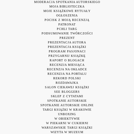
MODERACJA SPOTKANIA AUTORSKIEGO
MOJA BIBLIOTECZKA
MOJE KSIĄŻKOWE RYTUAŁY
OGŁOSZENIA
POCISK Z MOJĄ RECENZJĄ
PATRONAT
PCHLI TARG
PODSUMOWANIE TWÓRCZOŚCI
PREZENT
PREZENTACJA AUTORA
PREZENTACJA KSIĄŻKI
PROGRAM PASJONACI
PRZYGARNIJ KSIĄŻKĘ
RAPORT O BLOGACH
RECENZJA MIESIĄCA
RECENZJA NA OKŁADCE
RECENZJA NA PORTALU
REKORD POLSKI
ROZDAWAJKA
SALON CIEKAWEJ KSIĄŻKI
SEE BLOGGERS
SKLEP Z CYTATAMI
SPOTKANIE AUTORSKIE
SPOTKANIE AUTORSKIE ONLINE
TARGI KSIĄŻKI W KRAKOWIE
UNBOXING
W OBIEKTYWIE
W PIEKARNI W CUKIERNI
WARSZAWSKIE TARGI KSIĄŻKI
WIZYTA W MUZEUM