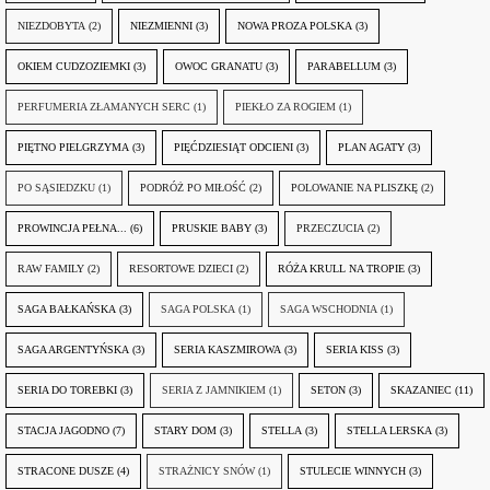
NIEZDOBYTA
(2)
NIEZMIENNI
(3)
NOWA PROZA POLSKA
(3)
OKIEM CUDZOZIEMKI
(3)
OWOC GRANATU
(3)
PARABELLUM
(3)
PERFUMERIA ZŁAMANYCH SERC
(1)
PIEKŁO ZA ROGIEM
(1)
PIĘTNO PIELGRZYMA
(3)
PIĘĆDZIESIĄT ODCIENI
(3)
PLAN AGATY
(3)
PO SĄSIEDZKU
(1)
PODRÓŻ PO MIŁOŚĆ
(2)
POLOWANIE NA PLISZKĘ
(2)
PROWINCJA PEŁNA...
(6)
PRUSKIE BABY
(3)
PRZECZUCIA
(2)
RAW FAMILY
(2)
RESORTOWE DZIECI
(2)
RÓŻA KRULL NA TROPIE
(3)
SAGA BAŁKAŃSKA
(3)
SAGA POLSKA
(1)
SAGA WSCHODNIA
(1)
SAGA ARGENTYŃSKA
(3)
SERIA KASZMIROWA
(3)
SERIA KISS
(3)
SERIA DO TOREBKI
(3)
SERIA Z JAMNIKIEM
(1)
SETON
(3)
SKAZANIEC
(11)
STACJA JAGODNO
(7)
STARY DOM
(3)
STELLA
(3)
STELLA LERSKA
(3)
STRACONE DUSZE
(4)
STRAŻNICY SNÓW
(1)
STULECIE WINNYCH
(3)