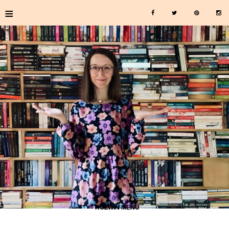
≡
≡ ROZWIŃ MENU