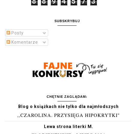
8
8
9
4
5
7
3
SUBSKRYBUJ
Posty
Komentarze
CHĘTNIE ZAGLĄDAM:
Blog o książkach nie tylko dla najmłodszych
,,CZAROLINA. PRZYSIĘGA HIPOKRYTKI"
Lewa strona literki M.