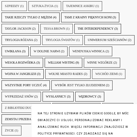
SZPIEDZY
(1)
SZTUKA ŻYCIA
(1)
TAJEMNICE ASKIRU
(1)
TAKIE RZECZY TYLKO Z MĘŻEM
(4)
TAMI Z KRAINY PIĘKNYCH KONI
(3)
TAYLOR JACKSON
(2)
TESSA BROWN
(1)
THE INTERDEPENDENCY
(3)
TRYLOGIA RÓŻANA
(2)
TRYLOGIA ŚWIATÓW
(1)
UNIWERSUM SZEŚCIANÓW
(2)
UWIKŁANA
(3)
W DOLINIE NARWI
(2)
WENDYJSKA WINNICA
(2)
WESOŁA ROZWÓDKA
(3)
WILLIAM WISTING
(9)
WINNE WZGÓRZE
(2)
WOJNA W JANGBLIZJI
(3)
WOLNE MIASTO RADES
(2)
WSCHÓD ZIEMI
(1)
WSZYSTKIE PORY UCZUĆ
(4)
WYBÓR JEST TYLKO ZŁUDZENIEM
(2)
WYPRZEDAŻ SNÓW
(2)
WYSŁANNICY
(3)
WĘDROWCY
(3)
Z BIBLIOTEKI DUCHA GÓR
(1)
ZANIM NADEJDZIE JUTRO
(3)
ZAPOMNIANY
(2)
NA TEJ STRONIE UŻYWAM PLIKÓW COOKIE GOOGLE, BY MÓC
ZEMSTA I PRZEBACZENIE
(6)
ŚLADY ZBRODNI
(3)
ŻYCIA W ŻYCIU
(3)
ŚWIADCZYĆ CI USŁUGI, PERSONALIZOWAĆ REKLAMY I
ANALIZOWAĆ RUCH. WIĘCEJ INFORMACJI ZNAJDZIESZ W
ŻYCIE
(1)
POLITYCE PRYWATNOŚCI. CZY ZGADZASZ SIĘ NA