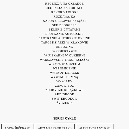
RECENZJA NA OKŁADCE
RECENZJA NA PORTALU
REKORD POLSKI
ROZDAWAJKA
SALON CIEKAWEJ KSIĄŻKI
SEE BLOGGERS
SKLEP Z CYTATAMI
SPOTKANIE AUTORSKIE
SPOTKANIE AUTORSKIE ONLINE
TARGI KSIĄŻKI W KRAKOWIE
UNBOXING
W OBIEKTYWIE
W PIEKARNI W CUKIERNI
WARSZAWSKIE TARGI KSIĄŻKI
WIZYTA W MUZEUM
WSPOMNIENIE
WYTROP KSIĄŻKĘ
WYWIAD ZE MNĄ
WYWIADY
ZAPOWIEDŹ
ZDOBYCZE KSIĄŻKOWE
AUDIOBOOK
ŚWIT EBOOKÓW
ŻYCZENIA
SERIE I CYKLE
AGATA ŚRÓDKA
(2)
AKTA MARKA FILERA
(1)
ALEKSANDRA WILK
(1)