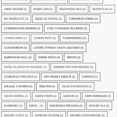
AMOS DECKER
(2)
BABIE LATO
(2)
BEZLITOSNA SIŁA
(2)
BEZMYŚLNA
(1)
BO TRZEBA ŻYĆ
(2)
BĘDĘ CIĘ SZUKAŁ
(2)
CORMORAN STRIKE
(3)
CUKIERNIA POD AMOREM
(3)
CYKL O OSKARZE BLAJERZE
(3)
CZARNA SERIA
(1)
CZARNE KOTY
(2)
CZARODZIEJKA
(3)
CZASOTORIUM
(3)
CZTERY ŻYWIOŁY SASZY ZAŁUSKIEJ
(3)
DARINGHAM HALL
(3)
DOBRE MYŚLI
(4)
DRIVEN
(3)
DWÓR NA LIPOWYM WZGÓRZU
(1)
DZIEDZICTWO VON BECKÓW
(2)
FLORENCKA TRYLOGIA
(2)
GDY OPADŁY EMOCJE
(3)
GORDIAN
(2)
IGRAJĄC Z OGNIEM
(3)
IMIĘ PANI
(3)
JACEK POSADOWSKI
(2)
JAKUB MORTKA
(1)
JAKUB STERN
(2)
JAROCIN
(2)
JOHN BEHRINGER
(2)
KAMIENIEC
(2)
KIEDY...
(2)
KOCIEWSKA TRYLOGIA
(3)
KOLORY ZŁA
(2)
KOLORY UCZUĆ
(2)
KONKURS NA ŻONĘ
(2)
KRONIKI SOSNOWIECKIE
(2)