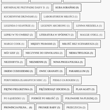
KRYMINALNE PRZYPADKI DAISY D.
(1)
KUBA SOBAŃSKI
(9)
KUCHENNYMI DRZWIAMI
(1)
LABORATORIUM MIŁOŚCI
(1)
LEGENDA O SEANTRZE
(1)
LEGENDY ARCHEONU
(1)
LENIWA NIEDZIELA
(1)
LEPIEJ W TO UWIERZ!
(2)
LITERATURA W SPÓDNICY
(2)
MAGGIE O'DELL
(1)
MARGO COOK
(1)
MIĘDZY PRAWAMI
(2)
MIŁOŚĆ BEZ SCENARIUSZA
(2)
MÓJ SZEF
(2)
NIECZYNNE DO ODWOŁANIA
(2)
NIEMA TRYLOGIA
(3)
NIEZDOBYTA
(2)
NIEZMIENNI
(3)
NOWA PROZA POLSKA
(3)
OKIEM CUDZOZIEMKI
(3)
OWOC GRANATU
(3)
PARABELLUM
(3)
PERFUMERIA ZŁAMANYCH SERC
(1)
PIEKŁO ZA ROGIEM
(1)
PIĘTNO PIELGRZYMA
(3)
PIĘĆDZIESIĄT ODCIENI
(3)
PLAN AGATY
(3)
PO SĄSIEDZKU
(1)
PODRÓŻ PO MIŁOŚĆ
(2)
POLOWANIE NA PLISZKĘ
(2)
PROWINCJA PEŁNA...
(6)
PRUSKIE BABY
(3)
PRZECZUCIA
(2)