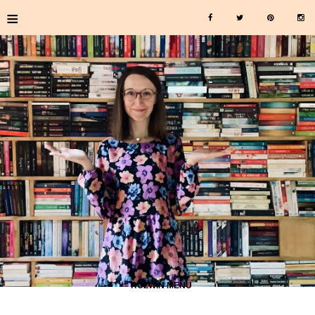
≡
≡ ROZWIŃ MENU