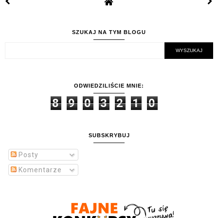
SZUKAJ NA TYM BLOGU
ODWIEDZILIŚCIE MNIE:
8
9
0
3
2
1
0
SUBSKRYBUJ
Posty
Komentarze