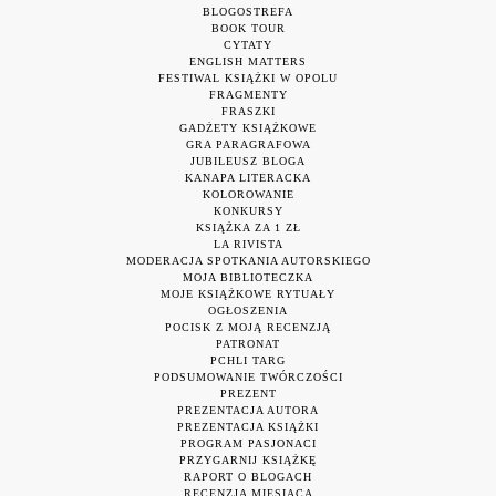
BLOGOSTREFA
BOOK TOUR
CYTATY
ENGLISH MATTERS
FESTIWAL KSIĄŻKI W OPOLU
FRAGMENTY
FRASZKI
GADŻETY KSIĄŻKOWE
GRA PARAGRAFOWA
JUBILEUSZ BLOGA
KANAPA LITERACKA
KOLOROWANIE
KONKURSY
KSIĄŻKA ZA 1 ZŁ
LA RIVISTA
MODERACJA SPOTKANIA AUTORSKIEGO
MOJA BIBLIOTECZKA
MOJE KSIĄŻKOWE RYTUAŁY
OGŁOSZENIA
POCISK Z MOJĄ RECENZJĄ
PATRONAT
PCHLI TARG
PODSUMOWANIE TWÓRCZOŚCI
PREZENT
PREZENTACJA AUTORA
PREZENTACJA KSIĄŻKI
PROGRAM PASJONACI
PRZYGARNIJ KSIĄŻKĘ
RAPORT O BLOGACH
RECENZJA MIESIĄCA