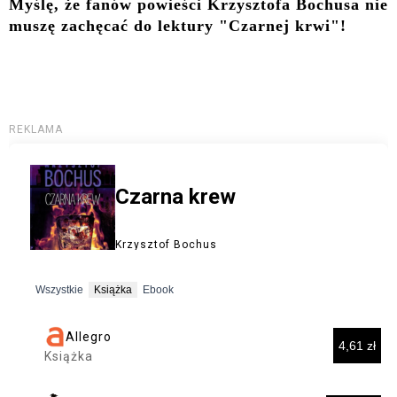
Myślę, że fanów powieści Krzysztofa Bochusa nie
muszę zachęcać do lektury "Czarnej krwi"!