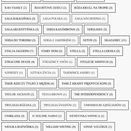
RAW FAMILY
(2)
RESORTOWE DZIECI
(2)
RÓŻA KRULL NA TROPIE
(3)
SAGA BAŁKAŃSKA
(3)
SAGA POLSKA
(1)
SAGA WSCHODNIA
(1)
SAGA ARGENTYŃSKA
(3)
SERIA KASZMIROWA
(3)
SERIA KISS
(3)
SERIA DO TOREBKI
(3)
SERIA Z JAMNIKIEM
(1)
SETON
(3)
SKAZANIEC
(11)
STACJA JAGODNO
(7)
STARY DOM
(3)
STELLA
(3)
STELLA LERSKA
(3)
STRACONE DUSZE
(4)
STRAŻNICY SNÓW
(1)
STULECIE WINNYCH
(3)
SZPIEDZY
(1)
SZTUKA ŻYCIA
(1)
TAJEMNICE ASKIRU
(1)
TAKIE RZECZY TYLKO Z MĘŻEM
(4)
TAMI Z KRAINY PIĘKNYCH KONI
(3)
TAYLOR JACKSON
(2)
TESSA BROWN
(1)
THE INTERDEPENDENCY
(3)
TRYLOGIA RÓŻANA
(2)
TRYLOGIA ŚWIATÓW
(1)
UNIWERSUM SZEŚCIANÓW
(2)
UWIKŁANA
(3)
W DOLINIE NARWI
(2)
WENDYJSKA WINNICA
(2)
WESOŁA ROZWÓDKA
(3)
WILLIAM WISTING
(9)
WINNE WZGÓRZE
(2)