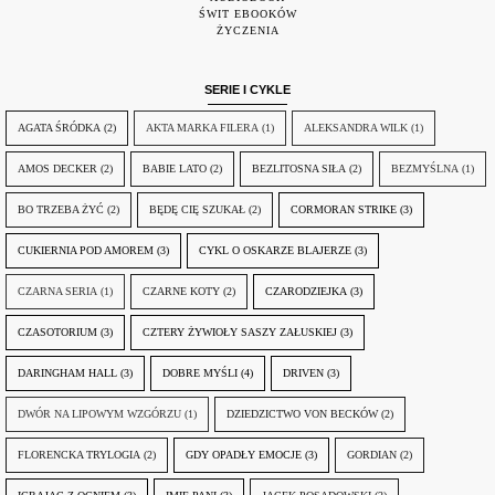
ŚWIT EBOOKÓW
ŻYCZENIA
SERIE I CYKLE
AGATA ŚRÓDKA
(2)
AKTA MARKA FILERA
(1)
ALEKSANDRA WILK
(1)
AMOS DECKER
(2)
BABIE LATO
(2)
BEZLITOSNA SIŁA
(2)
BEZMYŚLNA
(1)
BO TRZEBA ŻYĆ
(2)
BĘDĘ CIĘ SZUKAŁ
(2)
CORMORAN STRIKE
(3)
CUKIERNIA POD AMOREM
(3)
CYKL O OSKARZE BLAJERZE
(3)
CZARNA SERIA
(1)
CZARNE KOTY
(2)
CZARODZIEJKA
(3)
CZASOTORIUM
(3)
CZTERY ŻYWIOŁY SASZY ZAŁUSKIEJ
(3)
DARINGHAM HALL
(3)
DOBRE MYŚLI
(4)
DRIVEN
(3)
DWÓR NA LIPOWYM WZGÓRZU
(1)
DZIEDZICTWO VON BECKÓW
(2)
FLORENCKA TRYLOGIA
(2)
GDY OPADŁY EMOCJE
(3)
GORDIAN
(2)