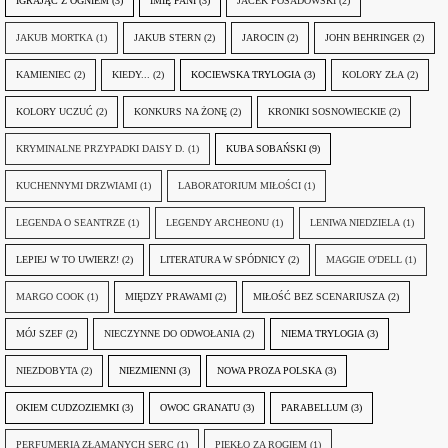
IGRAJĄC Z OGNIEM
(3)
IMIĘ PANI
(3)
JACEK POSADOWSKI
(2)
JAKUB MORTKA
(1)
JAKUB STERN
(2)
JAROCIN
(2)
JOHN BEHRINGER
(2)
KAMIENIEC
(2)
KIEDY...
(2)
KOCIEWSKA TRYLOGIA
(3)
KOLORY ZŁA
(2)
KOLORY UCZUĆ
(2)
KONKURS NA ŻONĘ
(2)
KRONIKI SOSNOWIECKIE
(2)
KRYMINALNE PRZYPADKI DAISY D.
(1)
KUBA SOBAŃSKI
(9)
KUCHENNYMI DRZWIAMI
(1)
LABORATORIUM MIŁOŚCI
(1)
LEGENDA O SEANTRZE
(1)
LEGENDY ARCHEONU
(1)
LENIWA NIEDZIELA
(1)
LEPIEJ W TO UWIERZ!
(2)
LITERATURA W SPÓDNICY
(2)
MAGGIE O'DELL
(1)
MARGO COOK
(1)
MIĘDZY PRAWAMI
(2)
MIŁOŚĆ BEZ SCENARIUSZA
(2)
MÓJ SZEF
(2)
NIECZYNNE DO ODWOŁANIA
(2)
NIEMA TRYLOGIA
(3)
NIEZDOBYTA
(2)
NIEZMIENNI
(3)
NOWA PROZA POLSKA
(3)
OKIEM CUDZOZIEMKI
(3)
OWOC GRANATU
(3)
PARABELLUM
(3)
PERFUMERIA ZŁAMANYCH SERC
(1)
PIEKŁO ZA ROGIEM
(1)