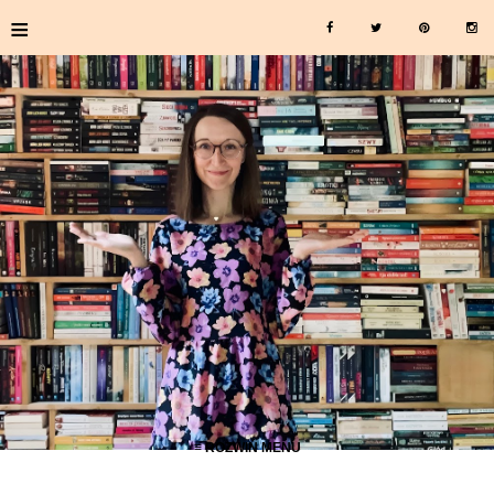
≡
≡ ROZWIŃ MENU