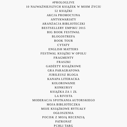
#PROLOGLIVE
10 NAJWAŻNIEJSZYCH KSIĄŻEK W MOIM ŻYCIU
52 KSIĄŻKI
AKCJA PROMOCYJNA
ANTYKWARIATY
ARANŻACJA BIBLIOTECZKI
BESTSELLERY EMPIKU 2015
BIG BOOK FESTIWAL
BLOGOSTREFA
BOOK TOUR
CYTATY
ENGLISH MATTERS
FESTIWAL KSIĄŻKI W OPOLU
FRAGMENTY
FRASZKI
GADŻETY KSIĄŻKOWE
GRA PARAGRAFOWA
JUBILEUSZ BLOGA
KANAPA LITERACKA
KOLOROWANIE
KONKURSY
KSIĄŻKA ZA 1 ZŁ
LA RIVISTA
MODERACJA SPOTKANIA AUTORSKIEGO
MOJA BIBLIOTECZKA
MOJE KSIĄŻKOWE RYTUAŁY
OGŁOSZENIA
POCISK Z MOJĄ RECENZJĄ
PATRONAT
PCHLI TARG