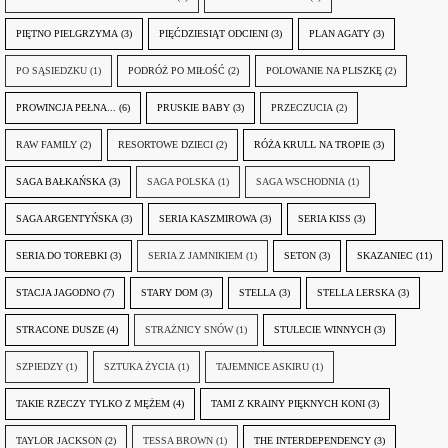
PIĘTNO PIELGRZYMA
(3)
PIĘĆDZIESIĄT ODCIENI
(3)
PLAN AGATY
(3)
PO SĄSIEDZKU
(1)
PODRÓŻ PO MIŁOŚĆ
(2)
POLOWANIE NA PLISZKĘ
(2)
PROWINCJA PEŁNA...
(6)
PRUSKIE BABY
(3)
PRZECZUCIA
(2)
RAW FAMILY
(2)
RESORTOWE DZIECI
(2)
RÓŻA KRULL NA TROPIE
(3)
SAGA BAŁKAŃSKA
(3)
SAGA POLSKA
(1)
SAGA WSCHODNIA
(1)
SAGA ARGENTYŃSKA
(3)
SERIA KASZMIROWA
(3)
SERIA KISS
(3)
SERIA DO TOREBKI
(3)
SERIA Z JAMNIKIEM
(1)
SETON
(3)
SKAZANIEC
(11)
STACJA JAGODNO
(7)
STARY DOM
(3)
STELLA
(3)
STELLA LERSKA
(3)
STRACONE DUSZE
(4)
STRAŻNICY SNÓW
(1)
STULECIE WINNYCH
(3)
SZPIEDZY
(1)
SZTUKA ŻYCIA
(1)
TAJEMNICE ASKIRU
(1)
TAKIE RZECZY TYLKO Z MĘŻEM
(4)
TAMI Z KRAINY PIĘKNYCH KONI
(3)
TAYLOR JACKSON
(2)
TESSA BROWN
(1)
THE INTERDEPENDENCY
(3)