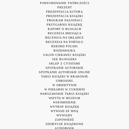
PODSUMOWANIE TWÓRCZOŚCI
PREZENT
PREZENTACJA AUTORA
PREZENTACJA KSIĄŻKI
PROGRAM PASJONACI
PRZYGARNIJ KSIĄŻKĘ
RAPORT O BLOGACH
RECENZJA MIESIĄCA
RECENZJA NA OKŁADCE
RECENZJA NA PORTALU
REKORD POLSKI
ROZDAWAJKA
SALON CIEKAWEJ KSIĄŻKI
SEE BLOGGERS
SKLEP Z CYTATAMI
SPOTKANIE AUTORSKIE
SPOTKANIE AUTORSKIE ONLINE
TARGI KSIĄŻKI W KRAKOWIE
UNBOXING
W OBIEKTYWIE
W PIEKARNI W CUKIERNI
WARSZAWSKIE TARGI KSIĄŻKI
WIZYTA W MUZEUM
WSPOMNIENIE
WYTROP KSIĄŻKĘ
WYWIAD ZE MNĄ
WYWIADY
ZAPOWIEDŹ
ZDOBYCZE KSIĄŻKOWE
AUDIOBOOK