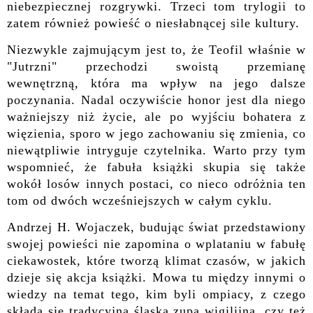
niebezpiecznej rozgrywki. Trzeci tom trylogii to
zatem również powieść o niesłabnącej sile kultury.
Niezwykle zajmującym jest to, że Teofil właśnie w
"Jutrzni" przechodzi swoistą przemianę
wewnętrzną, która ma wpływ na jego dalsze
poczynania. Nadal oczywiście honor jest dla niego
ważniejszy niż życie, ale po wyjściu bohatera z
więzienia, sporo w jego zachowaniu się zmienia, co
niewątpliwie intryguje czytelnika. Warto przy tym
wspomnieć, że fabuła książki skupia się także
wokół losów innych postaci, co nieco odróżnia ten
tom od dwóch wcześniejszych w całym cyklu.
Andrzej H. Wojaczek, budując świat przedstawiony
swojej powieści nie zapomina o wplataniu w fabułę
ciekawostek, które tworzą klimat czasów, w jakich
dzieje się akcja książki. Mowa tu między innymi o
wiedzy na temat tego, kim byli ompiacy, z czego
składa się tradycyjna śląska zupa wigilijna, czy też