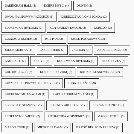
DARINGHAM HALL
(3)
DOBRE MYŚLI
(4)
DRIVEN
(3)
DWÓR NA LIPOWYM WZGÓRZU
(1)
DZIEDZICTWO VON BECKÓW
(2)
FLORENCKA TRYLOGIA
(2)
GDY OPADŁY EMOCJE
(3)
GORDIAN
(2)
IGRAJĄC Z OGNIEM
(3)
IMIĘ PANI
(3)
JACEK POSADOWSKI
(2)
JAKUB MORTKA
(1)
JAKUB STERN
(2)
JAROCIN
(2)
JOHN BEHRINGER
(2)
KAMIENIEC
(2)
KIEDY...
(2)
KOCIEWSKA TRYLOGIA
(3)
KOLORY ZŁA
(2)
KOLORY UCZUĆ
(2)
KONKURS NA ŻONĘ
(2)
KRONIKI SOSNOWIECKIE
(2)
KRYMINALNE PRZYPADKI DAISY D.
(1)
KUBA SOBAŃSKI
(9)
KUCHENNYMI DRZWIAMI
(1)
LABORATORIUM MIŁOŚCI
(1)
LEGENDA O SEANTRZE
(1)
LEGENDY ARCHEONU
(1)
LENIWA NIEDZIELA
(1)
LEPIEJ W TO UWIERZ!
(2)
LITERATURA W SPÓDNICY
(2)
MAGGIE O'DELL
(1)
MARGO COOK
(1)
MIĘDZY PRAWAMI
(2)
MIŁOŚĆ BEZ SCENARIUSZA
(2)