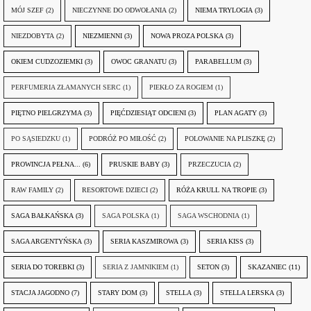
MÓJ SZEF
(2)
NIECZYNNE DO ODWOŁANIA
(2)
NIEMA TRYLOGIA
(3)
NIEZDOBYTA
(2)
NIEZMIENNI
(3)
NOWA PROZA POLSKA
(3)
OKIEM CUDZOZIEMKI
(3)
OWOC GRANATU
(3)
PARABELLUM
(3)
PERFUMERIA ZŁAMANYCH SERC
(1)
PIEKŁO ZA ROGIEM
(1)
PIĘTNO PIELGRZYMA
(3)
PIĘĆDZIESIĄT ODCIENI
(3)
PLAN AGATY
(3)
PO SĄSIEDZKU
(1)
PODRÓŻ PO MIŁOŚĆ
(2)
POLOWANIE NA PLISZKĘ
(2)
PROWINCJA PEŁNA...
(6)
PRUSKIE BABY
(3)
PRZECZUCIA
(2)
RAW FAMILY
(2)
RESORTOWE DZIECI
(2)
RÓŻA KRULL NA TROPIE
(3)
SAGA BAŁKAŃSKA
(3)
SAGA POLSKA
(1)
SAGA WSCHODNIA
(1)
SAGA ARGENTYŃSKA
(3)
SERIA KASZMIROWA
(3)
SERIA KISS
(3)
SERIA DO TOREBKI
(3)
SERIA Z JAMNIKIEM
(1)
SETON
(3)
SKAZANIEC
(11)
STACJA JAGODNO
(7)
STARY DOM
(3)
STELLA
(3)
STELLA LERSKA
(3)