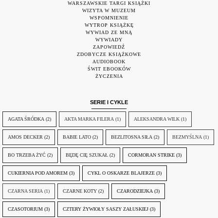
WARSZAWSKIE TARGI KSIĄŻKI
WIZYTA W MUZEUM
WSPOMNIENIE
WYTROP KSIĄŻKĘ
WYWIAD ZE MNĄ
WYWIADY
ZAPOWIEDŹ
ZDOBYCZE KSIĄŻKOWE
AUDIOBOOK
ŚWIT EBOOKÓW
ŻYCZENIA
SERIE I CYKLE
AGATA ŚRÓDKA
(2)
AKTA MARKA FILERA
(1)
ALEKSANDRA WILK
(1)
AMOS DECKER
(2)
BABIE LATO
(2)
BEZLITOSNA SIŁA
(2)
BEZMYŚLNA
(1)
BO TRZEBA ŻYĆ
(2)
BĘDĘ CIĘ SZUKAŁ
(2)
CORMORAN STRIKE
(3)
CUKIERNIA POD AMOREM
(3)
CYKL O OSKARZE BLAJERZE
(3)
CZARNA SERIA
(1)
CZARNE KOTY
(2)
CZARODZIEJKA
(3)
CZASOTORIUM
(3)
CZTERY ŻYWIOŁY SASZY ZAŁUSKIEJ
(3)