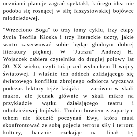
uczniami planuje zagrać spektakl, którego idea nie
podoba się rosnącej w siłę faszystowskiej bojówce
młodzieżowej.
"Wrzeciono Boga" to trzy tomy cyklu, trzy etapy
życia Teofila Kłoska i trzy literackie uczty, jakie
warto zaserwować sobie będąc głodnym dobrej
literatury pięknej. W "Jutrzni" Andrzej H.
Wojaczek zabiera czytelnika do drugiej połowy lat
30. XX wieku, czyli tuż przed wybuchem II wojny
światowej. I właśnie ten oddech zbliżającego się
światowego konfliktu zbrojnego odbiorca wyczuwa
podczas lektury tejże książki — zarówno w skali
makro, ale jednak głównie w skali mikro na
przykładzie wątku działającego teatru i
młodzieżowej bojówki. Trudno bowiem z zapartym
tchem nie śledzić poczynań Ewy, która musi
skonfrontować ze sobą pojęcia terroru siły i terroru
kultury, bacznie czekając na finał tej