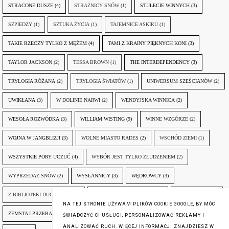
STRACONE DUSZE
(4)
STRAŻNICY SNÓW
(1)
STULECIE WINNYCH
(3)
SZPIEDZY
(1)
SZTUKA ŻYCIA
(1)
TAJEMNICE ASKIRU
(1)
TAKIE RZECZY TYLKO Z MĘŻEM
(4)
TAMI Z KRAINY PIĘKNYCH KONI
(3)
TAYLOR JACKSON
(2)
TESSA BROWN
(1)
THE INTERDEPENDENCY
(3)
TRYLOGIA RÓŻANA
(2)
TRYLOGIA ŚWIATÓW
(1)
UNIWERSUM SZEŚCIANÓW
(2)
UWIKŁANA
(3)
W DOLINIE NARWI
(2)
WENDYJSKA WINNICA
(2)
WESOŁA ROZWÓDKA
(3)
WILLIAM WISTING
(9)
WINNE WZGÓRZE
(2)
WOJNA W JANGBLIZJI
(3)
WOLNE MIASTO RADES
(2)
WSCHÓD ZIEMI
(1)
WSZYSTKIE PORY UCZUĆ
(4)
WYBÓR JEST TYLKO ZŁUDZENIEM
(2)
WYPRZEDAŻ SNÓW
(2)
WYSŁANNICY
(3)
WĘDROWCY
(3)
Z BIBLIOTEKI DUCHA GÓR
(1)
ZANIM NADEJDZIE JUTRO
(3)
ZAPOMNIANY
(2)
NA TEJ STRONIE UŻYWAM PLIKÓW COOKIE GOOGLE, BY MÓC
ZEMSTA I PRZEBACZENIE
(6)
ŚLADY ZBRODNI
(3)
ŻYCIA W ŻYCIU
(3)
ŚWIADCZYĆ CI USŁUGI, PERSONALIZOWAĆ REKLAMY I
ANALIZOWAĆ RUCH. WIĘCEJ INFORMACJI ZNAJDZIESZ W