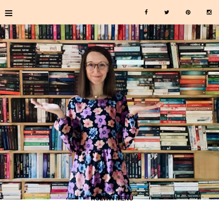
≡
≡ ROZWIŃ MENU