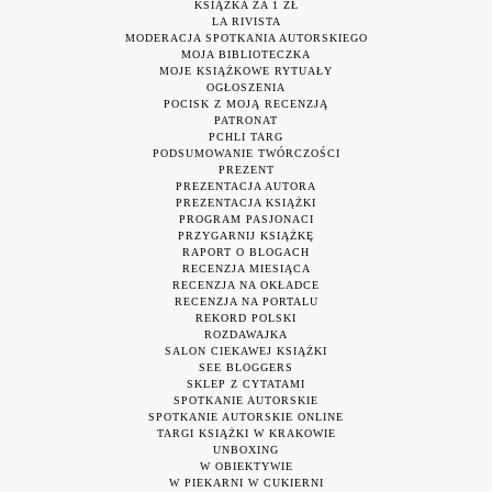
KSIĄŻKA ZA 1 ZŁ
LA RIVISTA
MODERACJA SPOTKANIA AUTORSKIEGO
MOJA BIBLIOTECZKA
MOJE KSIĄŻKOWE RYTUAŁY
OGŁOSZENIA
POCISK Z MOJĄ RECENZJĄ
PATRONAT
PCHLI TARG
PODSUMOWANIE TWÓRCZOŚCI
PREZENT
PREZENTACJA AUTORA
PREZENTACJA KSIĄŻKI
PROGRAM PASJONACI
PRZYGARNIJ KSIĄŻKĘ
RAPORT O BLOGACH
RECENZJA MIESIĄCA
RECENZJA NA OKŁADCE
RECENZJA NA PORTALU
REKORD POLSKI
ROZDAWAJKA
SALON CIEKAWEJ KSIĄŻKI
SEE BLOGGERS
SKLEP Z CYTATAMI
SPOTKANIE AUTORSKIE
SPOTKANIE AUTORSKIE ONLINE
TARGI KSIĄŻKI W KRAKOWIE
UNBOXING
W OBIEKTYWIE
W PIEKARNI W CUKIERNI