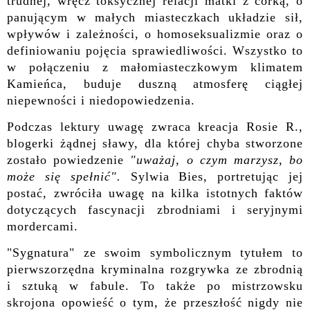
trudnej, wręcz toksycznej relacji matki z córką, o
panującym w małych miasteczkach układzie sił,
wpływów i zależności, o homoseksualizmie oraz o
definiowaniu pojęcia sprawiedliwości. Wszystko to
w połączeniu z małomiasteczkowym klimatem
Kamieńca, buduje duszną atmosferę ciągłej
niepewności i niedopowiedzenia.
Podczas lektury uwagę zwraca kreacja Rosie R.,
blogerki żądnej sławy, dla której chyba stworzone
zostało powiedzenie
"uważaj, o czym marzysz, bo
może się spełnić"
.
Sylwia Bies, portretując jej
postać, zwróciła uwagę na kilka istotnych faktów
dotyczących fascynacji zbrodniami i seryjnymi
mordercami.
"Sygnatura" ze swoim symbolicznym tytułem to
pierwszorzędna kryminalna rozgrywka ze zbrodnią
i sztuką w fabule. To także po mistrzowsku
skrojona opowieść o tym, że przeszłość nigdy nie