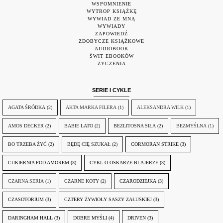
WSPOMNIENIE
WYTROP KSIĄŻKĘ
WYWIAD ZE MNĄ
WYWIADY
ZAPOWIEDŹ
ZDOBYCZE KSIĄŻKOWE
AUDIOBOOK
ŚWIT EBOOKÓW
ŻYCZENIA
SERIE I CYKLE
AGATA ŚRÓDKA
(2)
AKTA MARKA FILERA
(1)
ALEKSANDRA WILK
(1)
AMOS DECKER
(2)
BABIE LATO
(2)
BEZLITOSNA SIŁA
(2)
BEZMYŚLNA
(1)
BO TRZEBA ŻYĆ
(2)
BĘDĘ CIĘ SZUKAŁ
(2)
CORMORAN STRIKE
(3)
CUKIERNIA POD AMOREM
(3)
CYKL O OSKARZE BLAJERZE
(3)
CZARNA SERIA
(1)
CZARNE KOTY
(2)
CZARODZIEJKA
(3)
CZASOTORIUM
(3)
CZTERY ŻYWIOŁY SASZY ZAŁUSKIEJ
(3)
DARINGHAM HALL
(3)
DOBRE MYŚLI
(4)
DRIVEN
(3)