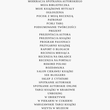
MODERACJA SPOTKANIA AUTORSKIEGO
MOJA BIBLIOTECZKA
MOJE KSIĄŻKOWE RYTUAŁY
OGŁOSZENIA
POCISK Z MOJĄ RECENZJĄ
PATRONAT
PCHLI TARG
PODSUMOWANIE TWÓRCZOŚCI
PREZENT
PREZENTACJA AUTORA
PREZENTACJA KSIĄŻKI
PROGRAM PASJONACI
PRZYGARNIJ KSIĄŻKĘ
RAPORT O BLOGACH
RECENZJA MIESIĄCA
RECENZJA NA OKŁADCE
RECENZJA NA PORTALU
REKORD POLSKI
ROZDAWAJKA
SALON CIEKAWEJ KSIĄŻKI
SEE BLOGGERS
SKLEP Z CYTATAMI
SPOTKANIE AUTORSKIE
SPOTKANIE AUTORSKIE ONLINE
TARGI KSIĄŻKI W KRAKOWIE
UNBOXING
W OBIEKTYWIE
W PIEKARNI W CUKIERNI
WARSZAWSKIE TARGI KSIĄŻKI
WIZYTA W MUZEUM