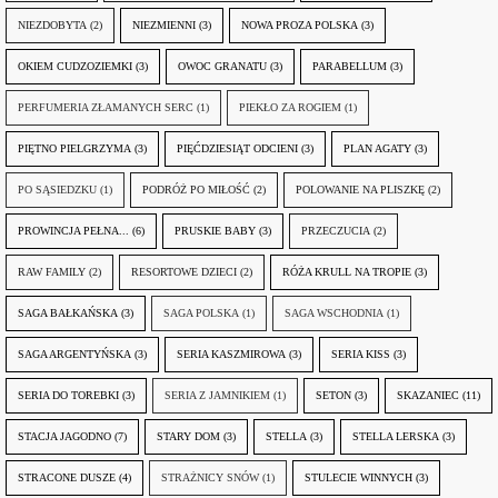
NIEZDOBYTA
(2)
NIEZMIENNI
(3)
NOWA PROZA POLSKA
(3)
OKIEM CUDZOZIEMKI
(3)
OWOC GRANATU
(3)
PARABELLUM
(3)
PERFUMERIA ZŁAMANYCH SERC
(1)
PIEKŁO ZA ROGIEM
(1)
PIĘTNO PIELGRZYMA
(3)
PIĘĆDZIESIĄT ODCIENI
(3)
PLAN AGATY
(3)
PO SĄSIEDZKU
(1)
PODRÓŻ PO MIŁOŚĆ
(2)
POLOWANIE NA PLISZKĘ
(2)
PROWINCJA PEŁNA...
(6)
PRUSKIE BABY
(3)
PRZECZUCIA
(2)
RAW FAMILY
(2)
RESORTOWE DZIECI
(2)
RÓŻA KRULL NA TROPIE
(3)
SAGA BAŁKAŃSKA
(3)
SAGA POLSKA
(1)
SAGA WSCHODNIA
(1)
SAGA ARGENTYŃSKA
(3)
SERIA KASZMIROWA
(3)
SERIA KISS
(3)
SERIA DO TOREBKI
(3)
SERIA Z JAMNIKIEM
(1)
SETON
(3)
SKAZANIEC
(11)
STACJA JAGODNO
(7)
STARY DOM
(3)
STELLA
(3)
STELLA LERSKA
(3)
STRACONE DUSZE
(4)
STRAŻNICY SNÓW
(1)
STULECIE WINNYCH
(3)