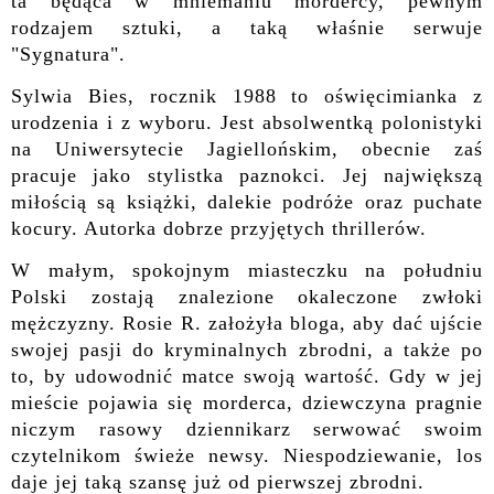
ta będąca w mniemaniu mordercy, pewnym
rodzajem sztuki, a taką właśnie serwuje
"Sygnatura".
Sylwia Bies, rocznik 1988 to oświęcimianka z
urodzenia i z wyboru. Jest absolwentką polonistyki
na Uniwersytecie Jagiellońskim, obecnie zaś
pracuje jako stylistka paznokci. Jej największą
miłością są książki, dalekie podróże oraz puchate
kocury. Autorka dobrze przyjętych thrillerów.
W małym, spokojnym miasteczku na południu
Polski zostają znalezione okaleczone zwłoki
mężczyzny. Rosie R. założyła bloga, aby dać ujście
swojej pasji do kryminalnych zbrodni, a także po
to, by udowodnić matce swoją wartość. Gdy w jej
mieście pojawia się morderca, dziewczyna pragnie
niczym rasowy dziennikarz serwować swoim
czytelnikom świeże newsy. Niespodziewanie, los
daje jej taką szansę już od pierwszej zbrodni.