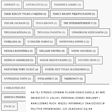
SZPIEDZY
(1)
SZTUKA ŻYCIA
(1)
TAJEMNICE ASKIRU
(1)
TAKIE RZECZY TYLKO Z MĘŻEM
(4)
TAMI Z KRAINY PIĘKNYCH KONI
(3)
TAYLOR JACKSON
(2)
TESSA BROWN
(1)
THE INTERDEPENDENCY
(3)
TRYLOGIA RÓŻANA
(2)
TRYLOGIA ŚWIATÓW
(1)
UNIWERSUM SZEŚCIANÓW
(2)
UWIKŁANA
(3)
W DOLINIE NARWI
(2)
WENDYJSKA WINNICA
(2)
WESOŁA ROZWÓDKA
(3)
WILLIAM WISTING
(9)
WINNE WZGÓRZE
(2)
WOJNA W JANGBLIZJI
(3)
WOLNE MIASTO RADES
(2)
WSCHÓD ZIEMI
(1)
WSZYSTKIE PORY UCZUĆ
(4)
WYBÓR JEST TYLKO ZŁUDZENIEM
(2)
WYPRZEDAŻ SNÓW
(2)
WYSŁANNICY
(3)
WĘDROWCY
(3)
Z BIBLIOTEKI DUCHA GÓR
(1)
ZANIM NADEJDZIE JUTRO
(3)
ZAPOMNIANY
(2)
NA TEJ STRONIE UŻYWAM PLIKÓW COOKIE GOOGLE, BY MÓC
ZEMSTA I PRZEBACZENIE
(6)
ŚLADY ZBRODNI
(3)
ŻYCIA W ŻYCIU
(3)
ŚWIADCZYĆ CI USŁUGI, PERSONALIZOWAĆ REKLAMY I
ANALIZOWAĆ RUCH. WIĘCEJ INFORMACJI ZNAJDZIESZ W
ŻYCIE
(1)
POLITYCE PRYWATNOŚCI. CZY ZGADZASZ SIĘ NA