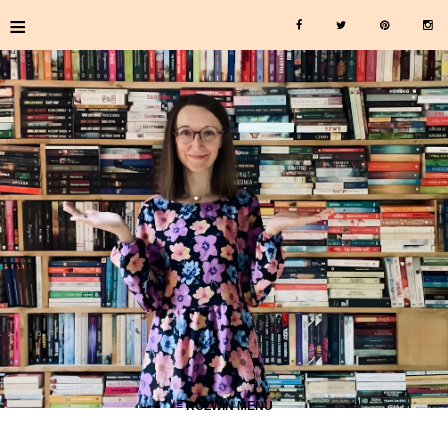
≡
≡ ROZWIŃ MENU