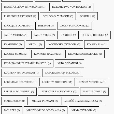
DWÓR NA LIPOWYM WZGÓRZU
(1)
DZIEDZICTWO VON BECKÓW
(2)
FLORENCKA TRYLOGIA
(2)
GDY OPADŁY EMOCJE
(3)
GORDIAN
(2)
IGRAJĄC Z OGNIEM
(3)
IMIĘ PANI
(3)
JACEK POSADOWSKI
(2)
JAKUB MORTKA
(1)
JAKUB STERN
(2)
JAROCIN
(2)
JOHN BEHRINGER
(2)
KAMIENIEC
(2)
KIEDY...
(2)
KOCIEWSKA TRYLOGIA
(3)
KOLORY ZŁA
(2)
KOLORY UCZUĆ
(2)
KONKURS NA ŻONĘ
(2)
KRONIKI SOSNOWIECKIE
(2)
KRYMINALNE PRZYPADKI DAISY D.
(1)
KUBA SOBAŃSKI
(9)
KUCHENNYMI DRZWIAMI
(1)
LABORATORIUM MIŁOŚCI
(1)
LEGENDA O SEANTRZE
(1)
LEGENDY ARCHEONU
(1)
LENIWA NIEDZIELA
(1)
LEPIEJ W TO UWIERZ!
(2)
LITERATURA W SPÓDNICY
(2)
MAGGIE O'DELL
(1)
MARGO COOK
(1)
MIĘDZY PRAWAMI
(2)
MIŁOŚĆ BEZ SCENARIUSZA
(2)
MÓJ SZEF
(2)
NIECZYNNE DO ODWOŁANIA
(2)
NIEMA TRYLOGIA
(3)