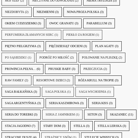
MÓJ SZEF
(2)
NIECZYNNE DO ODWOŁANIA
(2)
NIEMA TRYLOGIA
(3)
NIEZDOBYTA
(2)
NIEZMIENNI
(3)
NOWA PROZA POLSKA
(3)
OKIEM CUDZOZIEMKI
(3)
OWOC GRANATU
(3)
PARABELLUM
(3)
PERFUMERIA ZŁAMANYCH SERC
(1)
PIEKŁO ZA ROGIEM
(1)
PIĘTNO PIELGRZYMA
(3)
PIĘĆDZIESIĄT ODCIENI
(3)
PLAN AGATY
(3)
PO SĄSIEDZKU
(1)
PODRÓŻ PO MIŁOŚĆ
(2)
POLOWANIE NA PLISZKĘ
(2)
PROWINCJA PEŁNA...
(6)
PRUSKIE BABY
(3)
PRZECZUCIA
(2)
RAW FAMILY
(2)
RESORTOWE DZIECI
(2)
RÓŻA KRULL NA TROPIE
(3)
SAGA BAŁKAŃSKA
(3)
SAGA POLSKA
(1)
SAGA WSCHODNIA
(1)
SAGA ARGENTYŃSKA
(3)
SERIA KASZMIROWA
(3)
SERIA KISS
(3)
SERIA DO TOREBKI
(3)
SERIA Z JAMNIKIEM
(1)
SETON
(3)
SKAZANIEC
(11)
STACJA JAGODNO
(7)
STARY DOM
(3)
STELLA
(3)
STELLA LERSKA
(3)
STRACONE DUSZE
(4)
STRAŻNICY SNÓW
(1)
STULECIE WINNYCH
(3)