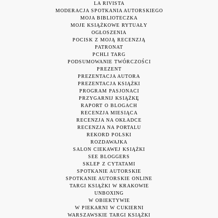
LA RIVISTA
MODERACJA SPOTKANIA AUTORSKIEGO
MOJA BIBLIOTECZKA
MOJE KSIĄŻKOWE RYTUAŁY
OGŁOSZENIA
POCISK Z MOJĄ RECENZJĄ
PATRONAT
PCHLI TARG
PODSUMOWANIE TWÓRCZOŚCI
PREZENT
PREZENTACJA AUTORA
PREZENTACJA KSIĄŻKI
PROGRAM PASJONACI
PRZYGARNIJ KSIĄŻKĘ
RAPORT O BLOGACH
RECENZJA MIESIĄCA
RECENZJA NA OKŁADCE
RECENZJA NA PORTALU
REKORD POLSKI
ROZDAWAJKA
SALON CIEKAWEJ KSIĄŻKI
SEE BLOGGERS
SKLEP Z CYTATAMI
SPOTKANIE AUTORSKIE
SPOTKANIE AUTORSKIE ONLINE
TARGI KSIĄŻKI W KRAKOWIE
UNBOXING
W OBIEKTYWIE
W PIEKARNI W CUKIERNI
WARSZAWSKIE TARGI KSIĄŻKI