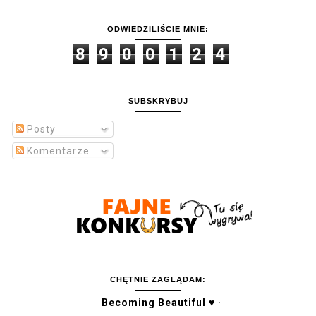
ODWIEDZILIŚCIE MNIE:
8
9
0
0
1
2
4
SUBSKRYBUJ
Posty
Komentarze
CHĘTNIE ZAGLĄDAM:
Becoming Beautiful ♥ ·