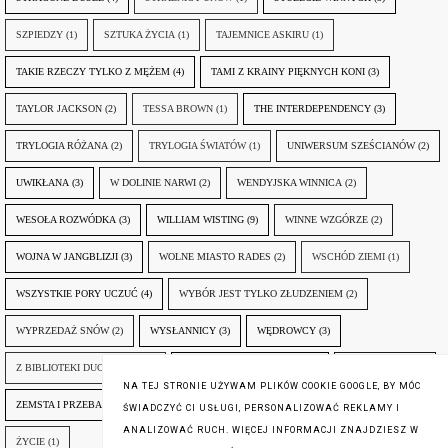
SZPIEDZY
(1)
SZTUKA ŻYCIA
(1)
TAJEMNICE ASKIRU
(1)
TAKIE RZECZY TYLKO Z MĘŻEM
(4)
TAMI Z KRAINY PIĘKNYCH KONI
(3)
TAYLOR JACKSON
(2)
TESSA BROWN
(1)
THE INTERDEPENDENCY
(3)
TRYLOGIA RÓŻANA
(2)
TRYLOGIA ŚWIATÓW
(1)
UNIWERSUM SZEŚCIANÓW
(2)
UWIKŁANA
(3)
W DOLINIE NARWI
(2)
WENDYJSKA WINNICA
(2)
WESOŁA ROZWÓDKA
(3)
WILLIAM WISTING
(9)
WINNE WZGÓRZE
(2)
WOJNA W JANGBLIZJI
(3)
WOLNE MIASTO RADES
(2)
WSCHÓD ZIEMI
(1)
WSZYSTKIE PORY UCZUĆ
(4)
WYBÓR JEST TYLKO ZŁUDZENIEM
(2)
WYPRZEDAŻ SNÓW
(2)
WYSŁANNICY
(3)
WĘDROWCY
(3)
Z BIBLIOTEKI DUCHA GÓR
(1)
ZANIM NADEJDZIE JUTRO
(3)
ZAPOMNIANY
(2)
NA TEJ STRONIE UŻYWAM PLIKÓW COOKIE GOOGLE, BY MÓC
ZEMSTA I PRZEBACZENIE
(6)
ŚLADY ZBRODNI
(3)
ŻYCIA W ŻYCIU
(3)
ŚWIADCZYĆ CI USŁUGI, PERSONALIZOWAĆ REKLAMY I
ANALIZOWAĆ RUCH. WIĘCEJ INFORMACJI ZNAJDZIESZ W
ŻYCIE
(1)