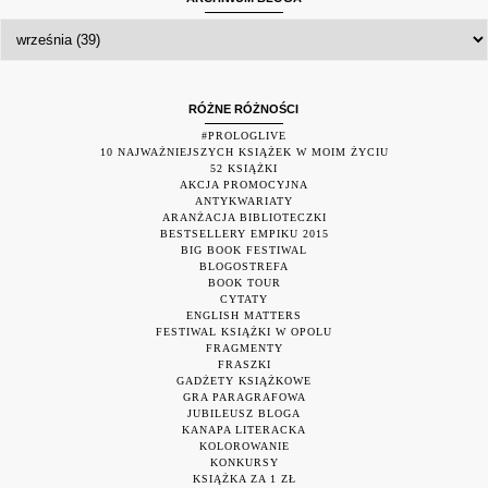
RÓŻNE RÓŻNOŚCI
#PROLOGLIVE
10 NAJWAŻNIEJSZYCH KSIĄŻEK W MOIM ŻYCIU
52 KSIĄŻKI
AKCJA PROMOCYJNA
ANTYKWARIATY
ARANŻACJA BIBLIOTECZKI
BESTSELLERY EMPIKU 2015
BIG BOOK FESTIWAL
BLOGOSTREFA
BOOK TOUR
CYTATY
ENGLISH MATTERS
FESTIWAL KSIĄŻKI W OPOLU
FRAGMENTY
FRASZKI
GADŻETY KSIĄŻKOWE
GRA PARAGRAFOWA
JUBILEUSZ BLOGA
KANAPA LITERACKA
KOLOROWANIE
KONKURSY
KSIĄŻKA ZA 1 ZŁ