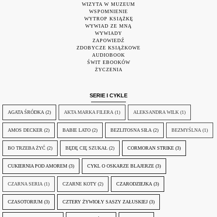
WIZYTA W MUZEUM
WSPOMNIENIE
WYTROP KSIĄŻKĘ
WYWIAD ZE MNĄ
WYWIADY
ZAPOWIEDŹ
ZDOBYCZE KSIĄŻKOWE
AUDIOBOOK
ŚWIT EBOOKÓW
ŻYCZENIA
SERIE I CYKLE
AGATA ŚRÓDKA
(2)
AKTA MARKA FILERA
(1)
ALEKSANDRA WILK
(1)
AMOS DECKER
(2)
BABIE LATO
(2)
BEZLITOSNA SIŁA
(2)
BEZMYŚLNA
(1)
BO TRZEBA ŻYĆ
(2)
BĘDĘ CIĘ SZUKAŁ
(2)
CORMORAN STRIKE
(3)
CUKIERNIA POD AMOREM
(3)
CYKL O OSKARZE BLAJERZE
(3)
CZARNA SERIA
(1)
CZARNE KOTY
(2)
CZARODZIEJKA
(3)
CZASOTORIUM
(3)
CZTERY ŻYWIOŁY SASZY ZAŁUSKIEJ
(3)