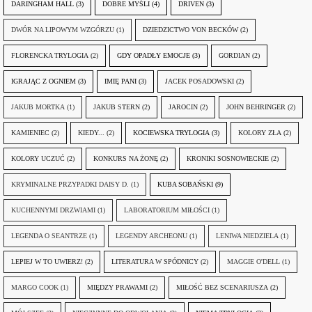
DARINGHAM HALL
(3)
DOBRE MYŚLI
(4)
DRIVEN
(3)
DWÓR NA LIPOWYM WZGÓRZU
(1)
DZIEDZICTWO VON BECKÓW
(2)
FLORENCKA TRYLOGIA
(2)
GDY OPADŁY EMOCJE
(3)
GORDIAN
(2)
IGRAJĄC Z OGNIEM
(3)
IMIĘ PANI
(3)
JACEK POSADOWSKI
(2)
JAKUB MORTKA
(1)
JAKUB STERN
(2)
JAROCIN
(2)
JOHN BEHRINGER
(2)
KAMIENIEC
(2)
KIEDY...
(2)
KOCIEWSKA TRYLOGIA
(3)
KOLORY ZŁA
(2)
KOLORY UCZUĆ
(2)
KONKURS NA ŻONĘ
(2)
KRONIKI SOSNOWIECKIE
(2)
KRYMINALNE PRZYPADKI DAISY D.
(1)
KUBA SOBAŃSKI
(9)
KUCHENNYMI DRZWIAMI
(1)
LABORATORIUM MIŁOŚCI
(1)
LEGENDA O SEANTRZE
(1)
LEGENDY ARCHEONU
(1)
LENIWA NIEDZIELA
(1)
LEPIEJ W TO UWIERZ!
(2)
LITERATURA W SPÓDNICY
(2)
MAGGIE O'DELL
(1)
MARGO COOK
(1)
MIĘDZY PRAWAMI
(2)
MIŁOŚĆ BEZ SCENARIUSZA
(2)