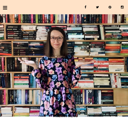
≡
≡ ROZWIŃ MENU