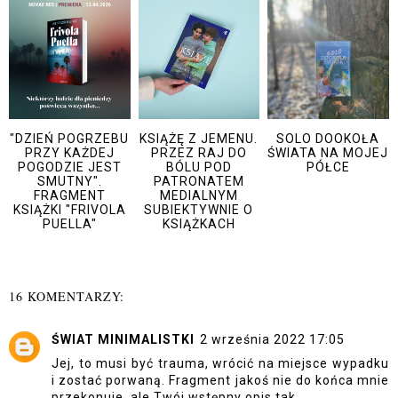
"DZIEŃ POGRZEBU
KSIĄŻĘ Z JEMENU.
SOLO DOOKOŁA
PRZY KAŻDEJ
PRZEZ RAJ DO
ŚWIATA NA MOJEJ
POGODZIE JEST
BÓLU POD
PÓŁCE
SMUTNY".
PATRONATEM
FRAGMENT
MEDIALNYM
KSIĄŻKI "FRIVOLA
SUBIEKTYWNIE O
PUELLA"
KSIĄŻKACH
16 KOMENTARZY:
ŚWIAT MINIMALISTKI
2 września 2022 17:05
Jej, to musi być trauma, wrócić na miejsce wypadku
i zostać porwaną. Fragment jakoś nie do końca mnie
przekonuje, ale Twój wstępny opis tak.