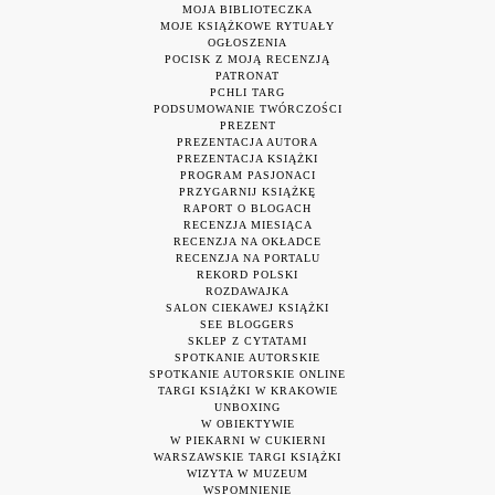
MOJA BIBLIOTECZKA
MOJE KSIĄŻKOWE RYTUAŁY
OGŁOSZENIA
POCISK Z MOJĄ RECENZJĄ
PATRONAT
PCHLI TARG
PODSUMOWANIE TWÓRCZOŚCI
PREZENT
PREZENTACJA AUTORA
PREZENTACJA KSIĄŻKI
PROGRAM PASJONACI
PRZYGARNIJ KSIĄŻKĘ
RAPORT O BLOGACH
RECENZJA MIESIĄCA
RECENZJA NA OKŁADCE
RECENZJA NA PORTALU
REKORD POLSKI
ROZDAWAJKA
SALON CIEKAWEJ KSIĄŻKI
SEE BLOGGERS
SKLEP Z CYTATAMI
SPOTKANIE AUTORSKIE
SPOTKANIE AUTORSKIE ONLINE
TARGI KSIĄŻKI W KRAKOWIE
UNBOXING
W OBIEKTYWIE
W PIEKARNI W CUKIERNI
WARSZAWSKIE TARGI KSIĄŻKI
WIZYTA W MUZEUM
WSPOMNIENIE