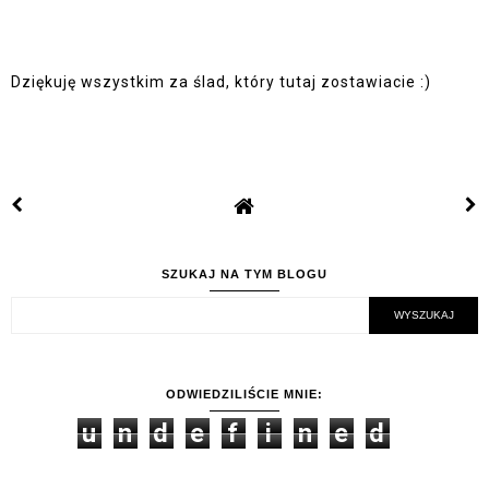
Dziękuję wszystkim za ślad, który tutaj zostawiacie :)
SZUKAJ NA TYM BLOGU
ODWIEDZILIŚCIE MNIE:
u
n
d
e
f
i
n
e
d