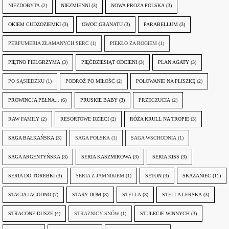
NIEZDOBYTA
(2)
NIEZMIENNI
(3)
NOWA PROZA POLSKA
(3)
OKIEM CUDZOZIEMKI
(3)
OWOC GRANATU
(3)
PARABELLUM
(3)
PERFUMERIA ZŁAMANYCH SERC
(1)
PIEKŁO ZA ROGIEM
(1)
PIĘTNO PIELGRZYMA
(3)
PIĘĆDZIESIĄT ODCIENI
(3)
PLAN AGATY
(3)
PO SĄSIEDZKU
(1)
PODRÓŻ PO MIŁOŚĆ
(2)
POLOWANIE NA PLISZKĘ
(2)
PROWINCJA PEŁNA...
(6)
PRUSKIE BABY
(3)
PRZECZUCIA
(2)
RAW FAMILY
(2)
RESORTOWE DZIECI
(2)
RÓŻA KRULL NA TROPIE
(3)
SAGA BAŁKAŃSKA
(3)
SAGA POLSKA
(1)
SAGA WSCHODNIA
(1)
SAGA ARGENTYŃSKA
(3)
SERIA KASZMIROWA
(3)
SERIA KISS
(3)
SERIA DO TOREBKI
(3)
SERIA Z JAMNIKIEM
(1)
SETON
(3)
SKAZANIEC
(11)
STACJA JAGODNO
(7)
STARY DOM
(3)
STELLA
(3)
STELLA LERSKA
(3)
STRACONE DUSZE
(4)
STRAŻNICY SNÓW
(1)
STULECIE WINNYCH
(3)