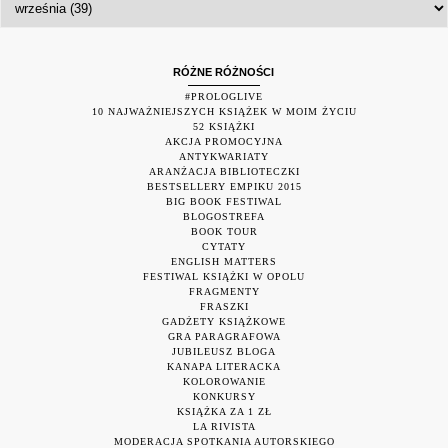
RÓŻNE RÓŻNOŚCI
#PROLOGLIVE
10 NAJWAŻNIEJSZYCH KSIĄŻEK W MOIM ŻYCIU
52 KSIĄŻKI
AKCJA PROMOCYJNA
ANTYKWARIATY
ARANŻACJA BIBLIOTECZKI
BESTSELLERY EMPIKU 2015
BIG BOOK FESTIWAL
BLOGOSTREFA
BOOK TOUR
CYTATY
ENGLISH MATTERS
FESTIWAL KSIĄŻKI W OPOLU
FRAGMENTY
FRASZKI
GADŻETY KSIĄŻKOWE
GRA PARAGRAFOWA
JUBILEUSZ BLOGA
KANAPA LITERACKA
KOLOROWANIE
KONKURSY
KSIĄŻKA ZA 1 ZŁ
LA RIVISTA
MODERACJA SPOTKANIA AUTORSKIEGO