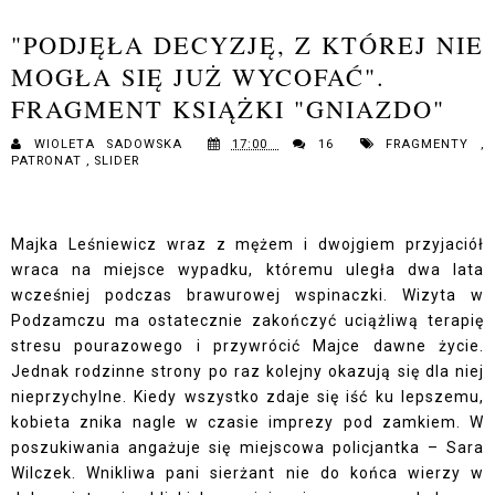
"PODJĘŁA DECYZJĘ, Z KTÓREJ NIE
MOGŁA SIĘ JUŻ WYCOFAĆ".
FRAGMENT KSIĄŻKI "GNIAZDO"
WIOLETA SADOWSKA
17:00
16
FRAGMENTY
,
PATRONAT
,
SLIDER
Majka Leśniewicz wraz z mężem i dwojgiem przyjaciół
wraca na miejsce wypadku, któremu uległa dwa lata
wcześniej podczas brawurowej wspinaczki. Wizyta w
Podzamczu ma ostatecznie zakończyć uciążliwą terapię
stresu pourazowego i przywrócić Majce dawne życie.
Jednak rodzinne strony po raz kolejny okazują się dla niej
nieprzychylne. Kiedy wszystko zdaje się iść ku lepszemu,
kobieta znika nagle w czasie imprezy pod zamkiem. W
poszukiwania angażuje się miejscowa policjantka – Sara
Wilczek. Wnikliwa pani sierżant nie do końca wierzy w