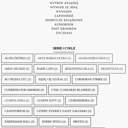
WYTROP KSIĄŻKĘ
WYWIAD ZE MNĄ
WYWIADY
ZAPOWIEDŹ
ZDOBYCZE KSIĄŻKOWE
AUDIOBOOK
ŚWIT EBOOKÓW
ŻYCZENIA
SERIE I CYKLE
AGATA ŚRÓDKA
(2)
AKTA MARKA FILERA
(1)
ALEKSANDRA WILK
(1)
AMOS DECKER
(2)
BABIE LATO
(2)
BEZLITOSNA SIŁA
(2)
BEZMYŚLNA
(1)
BO TRZEBA ŻYĆ
(2)
BĘDĘ CIĘ SZUKAŁ
(2)
CORMORAN STRIKE
(3)
CUKIERNIA POD AMOREM
(3)
CYKL O OSKARZE BLAJERZE
(3)
CZARNA SERIA
(1)
CZARNE KOTY
(2)
CZARODZIEJKA
(3)
CZASOTORIUM
(3)
CZTERY ŻYWIOŁY SASZY ZAŁUSKIEJ
(3)
DARINGHAM HALL
(3)
DOBRE MYŚLI
(4)
DRIVEN
(3)