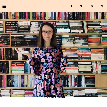
≡
≡ ROZWIŃ MENU