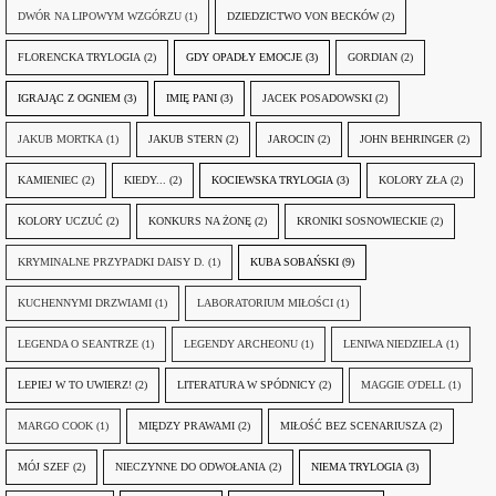
DWÓR NA LIPOWYM WZGÓRZU
(1)
DZIEDZICTWO VON BECKÓW
(2)
FLORENCKA TRYLOGIA
(2)
GDY OPADŁY EMOCJE
(3)
GORDIAN
(2)
IGRAJĄC Z OGNIEM
(3)
IMIĘ PANI
(3)
JACEK POSADOWSKI
(2)
JAKUB MORTKA
(1)
JAKUB STERN
(2)
JAROCIN
(2)
JOHN BEHRINGER
(2)
KAMIENIEC
(2)
KIEDY...
(2)
KOCIEWSKA TRYLOGIA
(3)
KOLORY ZŁA
(2)
KOLORY UCZUĆ
(2)
KONKURS NA ŻONĘ
(2)
KRONIKI SOSNOWIECKIE
(2)
KRYMINALNE PRZYPADKI DAISY D.
(1)
KUBA SOBAŃSKI
(9)
KUCHENNYMI DRZWIAMI
(1)
LABORATORIUM MIŁOŚCI
(1)
LEGENDA O SEANTRZE
(1)
LEGENDY ARCHEONU
(1)
LENIWA NIEDZIELA
(1)
LEPIEJ W TO UWIERZ!
(2)
LITERATURA W SPÓDNICY
(2)
MAGGIE O'DELL
(1)
MARGO COOK
(1)
MIĘDZY PRAWAMI
(2)
MIŁOŚĆ BEZ SCENARIUSZA
(2)
MÓJ SZEF
(2)
NIECZYNNE DO ODWOŁANIA
(2)
NIEMA TRYLOGIA
(3)