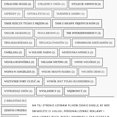
STRACONE DUSZE
(4)
STRAŻNICY SNÓW
(1)
STULECIE WINNYCH
(3)
SZPIEDZY
(1)
SZTUKA ŻYCIA
(1)
TAJEMNICE ASKIRU
(1)
TAKIE RZECZY TYLKO Z MĘŻEM
(4)
TAMI Z KRAINY PIĘKNYCH KONI
(3)
TAYLOR JACKSON
(2)
TESSA BROWN
(1)
THE INTERDEPENDENCY
(3)
TRYLOGIA RÓŻANA
(2)
TRYLOGIA ŚWIATÓW
(1)
UNIWERSUM SZEŚCIANÓW
(2)
UWIKŁANA
(3)
W DOLINIE NARWI
(2)
WENDYJSKA WINNICA
(2)
WESOŁA ROZWÓDKA
(3)
WILLIAM WISTING
(9)
WINNE WZGÓRZE
(2)
WOJNA W JANGBLIZJI
(3)
WOLNE MIASTO RADES
(2)
WSCHÓD ZIEMI
(1)
WSZYSTKIE PORY UCZUĆ
(4)
WYBÓR JEST TYLKO ZŁUDZENIEM
(2)
WYPRZEDAŻ SNÓW
(2)
WYSŁANNICY
(3)
WĘDROWCY
(3)
Z BIBLIOTEKI DUCHA GÓR
(1)
ZANIM NADEJDZIE JUTRO
(3)
ZAPOMNIANY
(2)
NA TEJ STRONIE UŻYWAM PLIKÓW COOKIE GOOGLE, BY MÓC
ZEMSTA I PRZEBACZENIE
(6)
ŚLADY ZBRODNI
(3)
ŻYCIA W ŻYCIU
(3)
ŚWIADCZYĆ CI USŁUGI, PERSONALIZOWAĆ REKLAMY I