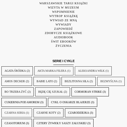
WARSZAWSKIE TARGI KSIĄŻKI
WIZYTA W MUZEUM
WSPOMNIENIE
WYTROP KSIĄŻKĘ
WYWIAD ZE MNĄ
WYWIADY
ZAPOWIEDŹ
ZDOBYCZE KSIĄŻKOWE
AUDIOBOOK
ŚWIT EBOOKÓW
ŻYCZENIA
SERIE I CYKLE
AGATA ŚRÓDKA
(2)
AKTA MARKA FILERA
(1)
ALEKSANDRA WILK
(1)
AMOS DECKER
(2)
BABIE LATO
(2)
BEZLITOSNA SIŁA
(2)
BEZMYŚLNA
(1)
BO TRZEBA ŻYĆ
(2)
BĘDĘ CIĘ SZUKAŁ
(2)
CORMORAN STRIKE
(3)
CUKIERNIA POD AMOREM
(3)
CYKL O OSKARZE BLAJERZE
(3)
CZARNA SERIA
(1)
CZARNE KOTY
(2)
CZARODZIEJKA
(3)
CZASOTORIUM
(3)
CZTERY ŻYWIOŁY SASZY ZAŁUSKIEJ
(3)