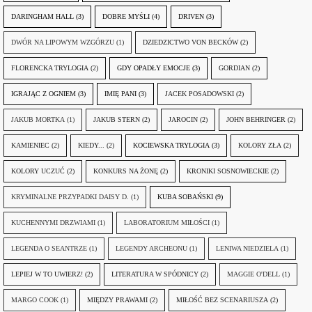
DARINGHAM HALL
(3)
DOBRE MYŚLI
(4)
DRIVEN
(3)
DWÓR NA LIPOWYM WZGÓRZU
(1)
DZIEDZICTWO VON BECKÓW
(2)
FLORENCKA TRYLOGIA
(2)
GDY OPADŁY EMOCJE
(3)
GORDIAN
(2)
IGRAJĄC Z OGNIEM
(3)
IMIĘ PANI
(3)
JACEK POSADOWSKI
(2)
JAKUB MORTKA
(1)
JAKUB STERN
(2)
JAROCIN
(2)
JOHN BEHRINGER
(2)
KAMIENIEC
(2)
KIEDY...
(2)
KOCIEWSKA TRYLOGIA
(3)
KOLORY ZŁA
(2)
KOLORY UCZUĆ
(2)
KONKURS NA ŻONĘ
(2)
KRONIKI SOSNOWIECKIE
(2)
KRYMINALNE PRZYPADKI DAISY D.
(1)
KUBA SOBAŃSKI
(9)
KUCHENNYMI DRZWIAMI
(1)
LABORATORIUM MIŁOŚCI
(1)
LEGENDA O SEANTRZE
(1)
LEGENDY ARCHEONU
(1)
LENIWA NIEDZIELA
(1)
LEPIEJ W TO UWIERZ!
(2)
LITERATURA W SPÓDNICY
(2)
MAGGIE O'DELL
(1)
MARGO COOK
(1)
MIĘDZY PRAWAMI
(2)
MIŁOŚĆ BEZ SCENARIUSZA
(2)