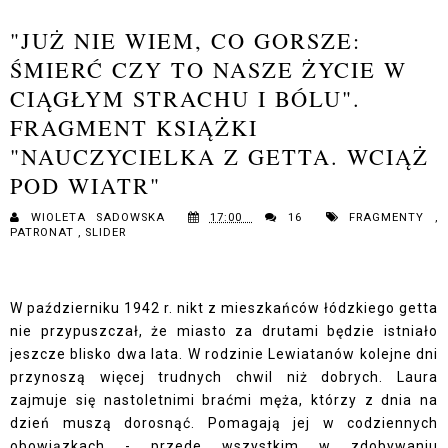
"JUŻ NIE WIEM, CO GORSZE:
ŚMIERĆ CZY TO NASZE ŻYCIE W
CIĄGŁYM STRACHU I BÓLU".
FRAGMENT KSIĄŻKI
"NAUCZYCIELKA Z GETTA. WCIĄŻ
POD WIATR"
WIOLETA SADOWSKA
17:00
16
FRAGMENTY
,
PATRONAT
,
SLIDER
W październiku 1942 r. nikt z mieszkańców łódzkiego getta
nie przypuszczał, że miasto za drutami będzie istniało
jeszcze blisko dwa lata. W rodzinie Lewiatanów kolejne dni
przynoszą więcej trudnych chwil niż dobrych. Laura
zajmuje się nastoletnimi braćmi męża, którzy z dnia na
dzień muszą dorosnąć. Pomagają jej w codziennych
obowiązkach - przede wszystkim w zdobywaniu