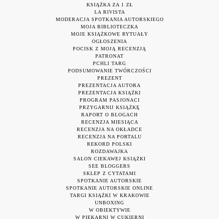
KSIĄŻKA ZA 1 ZŁ
LA RIVISTA
MODERACJA SPOTKANIA AUTORSKIEGO
MOJA BIBLIOTECZKA
MOJE KSIĄŻKOWE RYTUAŁY
OGŁOSZENIA
POCISK Z MOJĄ RECENZJĄ
PATRONAT
PCHLI TARG
PODSUMOWANIE TWÓRCZOŚCI
PREZENT
PREZENTACJA AUTORA
PREZENTACJA KSIĄŻKI
PROGRAM PASJONACI
PRZYGARNIJ KSIĄŻKĘ
RAPORT O BLOGACH
RECENZJA MIESIĄCA
RECENZJA NA OKŁADCE
RECENZJA NA PORTALU
REKORD POLSKI
ROZDAWAJKA
SALON CIEKAWEJ KSIĄŻKI
SEE BLOGGERS
SKLEP Z CYTATAMI
SPOTKANIE AUTORSKIE
SPOTKANIE AUTORSKIE ONLINE
TARGI KSIĄŻKI W KRAKOWIE
UNBOXING
W OBIEKTYWIE
W PIEKARNI W CUKIERNI