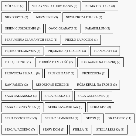
MÓJ SZEF
(2)
NIECZYNNE DO ODWOŁANIA
(2)
NIEMA TRYLOGIA
(3)
NIEZDOBYTA
(2)
NIEZMIENNI
(3)
NOWA PROZA POLSKA
(3)
OKIEM CUDZOZIEMKI
(3)
OWOC GRANATU
(3)
PARABELLUM
(3)
PERFUMERIA ZŁAMANYCH SERC
(1)
PIEKŁO ZA ROGIEM
(1)
PIĘTNO PIELGRZYMA
(3)
PIĘĆDZIESIĄT ODCIENI
(3)
PLAN AGATY
(3)
PO SĄSIEDZKU
(1)
PODRÓŻ PO MIŁOŚĆ
(2)
POLOWANIE NA PLISZKĘ
(2)
PROWINCJA PEŁNA...
(6)
PRUSKIE BABY
(3)
PRZECZUCIA
(2)
RAW FAMILY
(2)
RESORTOWE DZIECI
(2)
RÓŻA KRULL NA TROPIE
(3)
SAGA BAŁKAŃSKA
(3)
SAGA POLSKA
(1)
SAGA WSCHODNIA
(1)
SAGA ARGENTYŃSKA
(3)
SERIA KASZMIROWA
(3)
SERIA KISS
(3)
SERIA DO TOREBKI
(3)
SERIA Z JAMNIKIEM
(1)
SETON
(3)
SKAZANIEC
(11)
STACJA JAGODNO
(7)
STARY DOM
(3)
STELLA
(3)
STELLA LERSKA
(3)