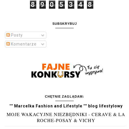
8
9
0
5
3
4
8
SUBSKRYBUJ
Posty
Komentarze
CHĘTNIE ZAGLĄDAM:
''' Marcelka Fashion and Lifestyle ''' blog lifestylowy
MOJE WAKACYJNE NIEZBĘDNIKI - CERAVE & LA
ROCHE-POSAY & VICHY