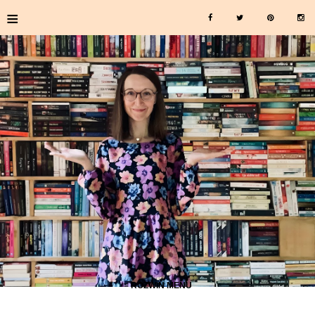
≡
≡ ROZWIŃ MENU