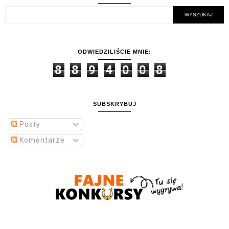
ODWIEDZILIŚCIE MNIE:
8
8
9
4
0
0
8
SUBSKRYBUJ
Posty
Komentarze