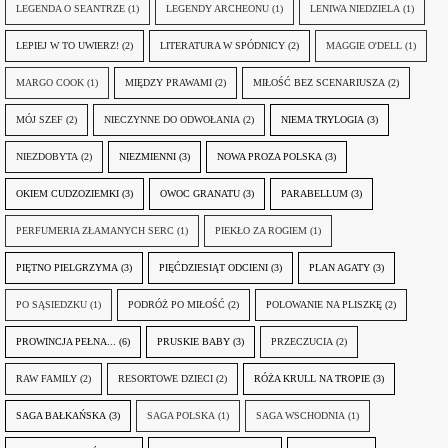
LEGENDA O SEANTRZE
(1)
LEGENDY ARCHEONU
(1)
LENIWA NIEDZIELA
(1)
LEPIEJ W TO UWIERZ!
(2)
LITERATURA W SPÓDNICY
(2)
MAGGIE O'DELL
(1)
MARGO COOK
(1)
MIĘDZY PRAWAMI
(2)
MIŁOŚĆ BEZ SCENARIUSZA
(2)
MÓJ SZEF
(2)
NIECZYNNE DO ODWOŁANIA
(2)
NIEMA TRYLOGIA
(3)
NIEZDOBYTA
(2)
NIEZMIENNI
(3)
NOWA PROZA POLSKA
(3)
OKIEM CUDZOZIEMKI
(3)
OWOC GRANATU
(3)
PARABELLUM
(3)
PERFUMERIA ZŁAMANYCH SERC
(1)
PIEKŁO ZA ROGIEM
(1)
PIĘTNO PIELGRZYMA
(3)
PIĘĆDZIESIĄT ODCIENI
(3)
PLAN AGATY
(3)
PO SĄSIEDZKU
(1)
PODRÓŻ PO MIŁOŚĆ
(2)
POLOWANIE NA PLISZKĘ
(2)
PROWINCJA PEŁNA...
(6)
PRUSKIE BABY
(3)
PRZECZUCIA
(2)
RAW FAMILY
(2)
RESORTOWE DZIECI
(2)
RÓŻA KRULL NA TROPIE
(3)
SAGA BAŁKAŃSKA
(3)
SAGA POLSKA
(1)
SAGA WSCHODNIA
(1)