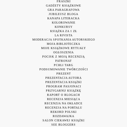
FRASZKI
GADŻETY KSIĄŻKOWE
GRA PARAGRAFOWA
JUBILEUSZ BLOGA
KANAPA LITERACKA
KOLOROWANIE
KONKURSY
KSIĄŻKA ZA 1 ZŁ
LA RIVISTA
MODERACJA SPOTKANIA AUTORSKIEGO
MOJA BIBLIOTECZKA
MOJE KSIĄŻKOWE RYTUAŁY
OGŁOSZENIA
POCISK Z MOJĄ RECENZJĄ
PATRONAT
PCHLI TARG
PODSUMOWANIE TWÓRCZOŚCI
PREZENT
PREZENTACJA AUTORA
PREZENTACJA KSIĄŻKI
PROGRAM PASJONACI
PRZYGARNIJ KSIĄŻKĘ
RAPORT O BLOGACH
RECENZJA MIESIĄCA
RECENZJA NA OKŁADCE
RECENZJA NA PORTALU
REKORD POLSKI
ROZDAWAJKA
SALON CIEKAWEJ KSIĄŻKI
SEE BLOGGERS