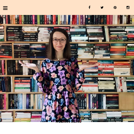
≡
≡ ROZWIŃ MENU