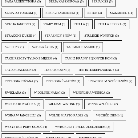
SAGA ARGENTYŃSKA
(3)
SERIA KASZMIROWA
(3)
SERIA KISS
(3)
SERIA DO TOREBKI
(3)
SERIA Z JAMNIKIEM
(1)
SETON
(3)
SKAZANIEC
(11)
STACJA JAGODNO
(7)
STARY DOM
(3)
STELLA
(3)
STELLA LERSKA
(3)
STRACONE DUSZE
(4)
STRAŻNICY SNÓW
(1)
STULECIE WINNYCH
(3)
SZPIEDZY
(1)
SZTUKA ŻYCIA
(1)
TAJEMNICE ASKIRU
(1)
TAKIE RZECZY TYLKO Z MĘŻEM
(4)
TAMI Z KRAINY PIĘKNYCH KONI
(3)
TAYLOR JACKSON
(2)
TESSA BROWN
(1)
THE INTERDEPENDENCY
(3)
TRYLOGIA RÓŻANA
(2)
TRYLOGIA ŚWIATÓW
(1)
UNIWERSUM SZEŚCIANÓW
(2)
UWIKŁANA
(3)
W DOLINIE NARWI
(2)
WENDYJSKA WINNICA
(2)
WESOŁA ROZWÓDKA
(3)
WILLIAM WISTING
(9)
WINNE WZGÓRZE
(2)
WOJNA W JANGBLIZJI
(3)
WOLNE MIASTO RADES
(2)
WSCHÓD ZIEMI
(1)
WSZYSTKIE PORY UCZUĆ
(4)
WYBÓR JEST TYLKO ZŁUDZENIEM
(2)