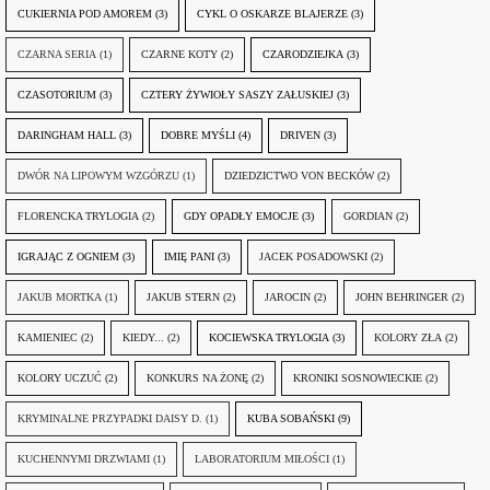
CUKIERNIA POD AMOREM
(3)
CYKL O OSKARZE BLAJERZE
(3)
CZARNA SERIA
(1)
CZARNE KOTY
(2)
CZARODZIEJKA
(3)
CZASOTORIUM
(3)
CZTERY ŻYWIOŁY SASZY ZAŁUSKIEJ
(3)
DARINGHAM HALL
(3)
DOBRE MYŚLI
(4)
DRIVEN
(3)
DWÓR NA LIPOWYM WZGÓRZU
(1)
DZIEDZICTWO VON BECKÓW
(2)
FLORENCKA TRYLOGIA
(2)
GDY OPADŁY EMOCJE
(3)
GORDIAN
(2)
IGRAJĄC Z OGNIEM
(3)
IMIĘ PANI
(3)
JACEK POSADOWSKI
(2)
JAKUB MORTKA
(1)
JAKUB STERN
(2)
JAROCIN
(2)
JOHN BEHRINGER
(2)
KAMIENIEC
(2)
KIEDY...
(2)
KOCIEWSKA TRYLOGIA
(3)
KOLORY ZŁA
(2)
KOLORY UCZUĆ
(2)
KONKURS NA ŻONĘ
(2)
KRONIKI SOSNOWIECKIE
(2)
KRYMINALNE PRZYPADKI DAISY D.
(1)
KUBA SOBAŃSKI
(9)
KUCHENNYMI DRZWIAMI
(1)
LABORATORIUM MIŁOŚCI
(1)