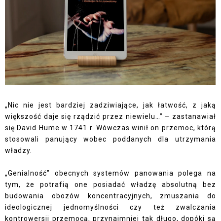
„Nic nie jest bardziej zadziwiające, jak łatwość, z jaką
większość daje się rządzić przez niewielu…” – zastanawiał
się David Hume w 1741 r. Wówczas winił on przemoc, którą
stosowali panujący wobec poddanych dla utrzymania
władzy.
„Genialność” obecnych systemów panowania polega na
tym, że potrafią one posiadać władzę absolutną bez
budowania obozów koncentracyjnych, zmuszania do
ideologicznej jednomyślności czy też zwalczania
kontrowersji przemocą, przynajmniej tak długo, dopóki są