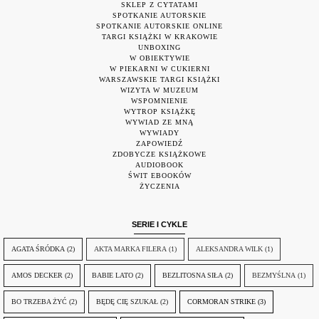
SKLEP Z CYTATAMI
SPOTKANIE AUTORSKIE
SPOTKANIE AUTORSKIE ONLINE
TARGI KSIĄŻKI W KRAKOWIE
UNBOXING
W OBIEKTYWIE
W PIEKARNI W CUKIERNI
WARSZAWSKIE TARGI KSIĄŻKI
WIZYTA W MUZEUM
WSPOMNIENIE
WYTROP KSIĄŻKĘ
WYWIAD ZE MNĄ
WYWIADY
ZAPOWIEDŹ
ZDOBYCZE KSIĄŻKOWE
AUDIOBOOK
ŚWIT EBOOKÓW
ŻYCZENIA
SERIE I CYKLE
AGATA ŚRÓDKA
(2)
AKTA MARKA FILERA
(1)
ALEKSANDRA WILK
(1)
AMOS DECKER
(2)
BABIE LATO
(2)
BEZLITOSNA SIŁA
(2)
BEZMYŚLNA
(1)
BO TRZEBA ŻYĆ
(2)
BĘDĘ CIĘ SZUKAŁ
(2)
CORMORAN STRIKE
(3)