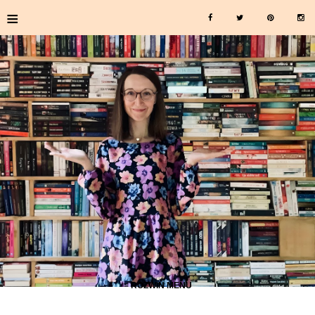
≡
≡ ROZWIŃ MENU