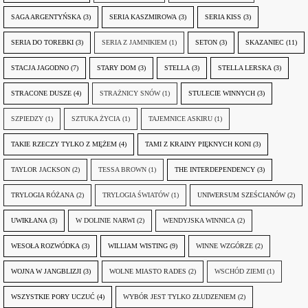
SAGA ARGENTYŃSKA
(3)
SERIA KASZMIROWA
(3)
SERIA KISS
(3)
SERIA DO TOREBKI
(3)
SERIA Z JAMNIKIEM
(1)
SETON
(3)
SKAZANIEC
(11)
STACJA JAGODNO
(7)
STARY DOM
(3)
STELLA
(3)
STELLA LERSKA
(3)
STRACONE DUSZE
(4)
STRAŻNICY SNÓW
(1)
STULECIE WINNYCH
(3)
SZPIEDZY
(1)
SZTUKA ŻYCIA
(1)
TAJEMNICE ASKIRU
(1)
TAKIE RZECZY TYLKO Z MĘŻEM
(4)
TAMI Z KRAINY PIĘKNYCH KONI
(3)
TAYLOR JACKSON
(2)
TESSA BROWN
(1)
THE INTERDEPENDENCY
(3)
TRYLOGIA RÓŻANA
(2)
TRYLOGIA ŚWIATÓW
(1)
UNIWERSUM SZEŚCIANÓW
(2)
UWIKŁANA
(3)
W DOLINIE NARWI
(2)
WENDYJSKA WINNICA
(2)
WESOŁA ROZWÓDKA
(3)
WILLIAM WISTING
(9)
WINNE WZGÓRZE
(2)
WOJNA W JANGBLIZJI
(3)
WOLNE MIASTO RADES
(2)
WSCHÓD ZIEMI
(1)
WSZYSTKIE PORY UCZUĆ
(4)
WYBÓR JEST TYLKO ZŁUDZENIEM
(2)