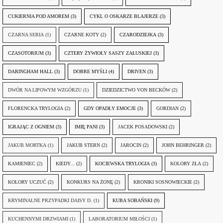
CUKIERNIA POD AMOREM
(3)
CYKL O OSKARZE BLAJERZE
(3)
CZARNA SERIA
(1)
CZARNE KOTY
(2)
CZARODZIEJKA
(3)
CZASOTORIUM
(3)
CZTERY ŻYWIOŁY SASZY ZAŁUSKIEJ
(3)
DARINGHAM HALL
(3)
DOBRE MYŚLI
(4)
DRIVEN
(3)
DWÓR NA LIPOWYM WZGÓRZU
(1)
DZIEDZICTWO VON BECKÓW
(2)
FLORENCKA TRYLOGIA
(2)
GDY OPADŁY EMOCJE
(3)
GORDIAN
(2)
IGRAJĄC Z OGNIEM
(3)
IMIĘ PANI
(3)
JACEK POSADOWSKI
(2)
JAKUB MORTKA
(1)
JAKUB STERN
(2)
JAROCIN
(2)
JOHN BEHRINGER
(2)
KAMIENIEC
(2)
KIEDY...
(2)
KOCIEWSKA TRYLOGIA
(3)
KOLORY ZŁA
(2)
KOLORY UCZUĆ
(2)
KONKURS NA ŻONĘ
(2)
KRONIKI SOSNOWIECKIE
(2)
KRYMINALNE PRZYPADKI DAISY D.
(1)
KUBA SOBAŃSKI
(9)
KUCHENNYMI DRZWIAMI
(1)
LABORATORIUM MIŁOŚCI
(1)