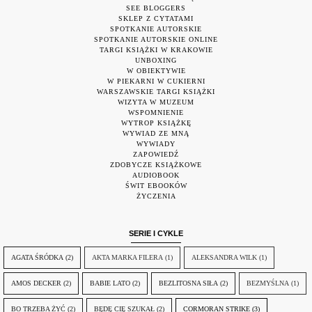
SEE BLOGGERS
SKLEP Z CYTATAMI
SPOTKANIE AUTORSKIE
SPOTKANIE AUTORSKIE ONLINE
TARGI KSIĄŻKI W KRAKOWIE
UNBOXING
W OBIEKTYWIE
W PIEKARNI W CUKIERNI
WARSZAWSKIE TARGI KSIĄŻKI
WIZYTA W MUZEUM
WSPOMNIENIE
WYTROP KSIĄŻKĘ
WYWIAD ZE MNĄ
WYWIADY
ZAPOWIEDŹ
ZDOBYCZE KSIĄŻKOWE
AUDIOBOOK
ŚWIT EBOOKÓW
ŻYCZENIA
SERIE I CYKLE
AGATA ŚRÓDKA
(2)
AKTA MARKA FILERA
(1)
ALEKSANDRA WILK
(1)
AMOS DECKER
(2)
BABIE LATO
(2)
BEZLITOSNA SIŁA
(2)
BEZMYŚLNA
(1)
BO TRZEBA ŻYĆ
(2)
BĘDĘ CIĘ SZUKAŁ
(2)
CORMORAN STRIKE
(3)