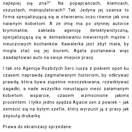
najlepiej się zna?”. Na popaprańcach, kłamcach,
oszustach, manipulatorach? Tak. Jedyna jej szansa to
firma specjalizującą się w otwieraniu oczu równie jak ona
naiwnym kobietom. A że imię ma po słynnej autorce
kryminałów, zakłada agencję detektywistyczną,
specjalizującą się w demaskowaniu niewiernych mężów i
nieuczciwych kochanków. Kawalerka jest zbyt mała, by
mogła stać się jej biurem, Agata postanawia więc
zaadaptować auto na swoje miejsce pracy.
I tak oto Agencja Rozbitych Serc rusza z piskiem opon ku
czasem naprawdę zagmatwanym historiom, by odkrywać
prawdę, która bywa zupełnie nieoczekiwana, rozwikływać
zagadki, a nade wszystko nieustająco nieść załamanym
kobietom wsparcie, czasem wzmocnione jakimś
procentem. I tylko jedno spędza Agacie sen z powiek – jak
zemścić się na byłym szefie, który wyrzucił ją z pracy jak
zepsutą drukarkę.
Prawa do ekranizacji sprzedane.