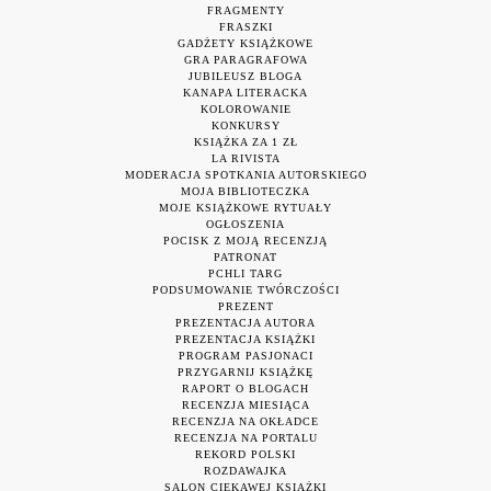
FRAGMENTY
FRASZKI
GADŻETY KSIĄŻKOWE
GRA PARAGRAFOWA
JUBILEUSZ BLOGA
KANAPA LITERACKA
KOLOROWANIE
KONKURSY
KSIĄŻKA ZA 1 ZŁ
LA RIVISTA
MODERACJA SPOTKANIA AUTORSKIEGO
MOJA BIBLIOTECZKA
MOJE KSIĄŻKOWE RYTUAŁY
OGŁOSZENIA
POCISK Z MOJĄ RECENZJĄ
PATRONAT
PCHLI TARG
PODSUMOWANIE TWÓRCZOŚCI
PREZENT
PREZENTACJA AUTORA
PREZENTACJA KSIĄŻKI
PROGRAM PASJONACI
PRZYGARNIJ KSIĄŻKĘ
RAPORT O BLOGACH
RECENZJA MIESIĄCA
RECENZJA NA OKŁADCE
RECENZJA NA PORTALU
REKORD POLSKI
ROZDAWAJKA
SALON CIEKAWEJ KSIĄŻKI