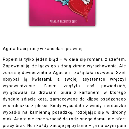
Agata traci pracę w kancelarii prawnej.
Popełniła tylko jeden błąd – w dała się romans z szefem.
Zapewniał ją, że łączy go z żoną zimne wyrachowanie. Ale
żona się dowiedziała o Agacie i… zażądała rozwodu. Szef
obsypał ją kwiatami, a swojej asystentce wręczył
wypowiedzenie. Zanim zdążyła coś powiedzieć,
wylądowała za drzwiami biura z kartonem, w którego
dyndało zdjęcie kota, zamocowane do klipsa osadzonego
w serduszku z pleksi. Kiedy wysiadała z windy, serduszko
wypadło na kamienną posadzkę, rozbijając się w drobny
mak. Agata nie chce wracać do rodzinnego domu, ale ofert
pracy brak. No i każdy zadaje jej pytanie – „a na czym pani