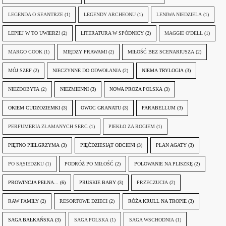
LEGENDA O SEANTRZE
(1)
LEGENDY ARCHEONU
(1)
LENIWA NIEDZIELA
(1)
LEPIEJ W TO UWIERZ!
(2)
LITERATURA W SPÓDNICY
(2)
MAGGIE O'DELL
(1)
MARGO COOK
(1)
MIĘDZY PRAWAMI
(2)
MIŁOŚĆ BEZ SCENARIUSZA
(2)
MÓJ SZEF
(2)
NIECZYNNE DO ODWOŁANIA
(2)
NIEMA TRYLOGIA
(3)
NIEZDOBYTA
(2)
NIEZMIENNI
(3)
NOWA PROZA POLSKA
(3)
OKIEM CUDZOZIEMKI
(3)
OWOC GRANATU
(3)
PARABELLUM
(3)
PERFUMERIA ZŁAMANYCH SERC
(1)
PIEKŁO ZA ROGIEM
(1)
PIĘTNO PIELGRZYMA
(3)
PIĘĆDZIESIĄT ODCIENI
(3)
PLAN AGATY
(3)
PO SĄSIEDZKU
(1)
PODRÓŻ PO MIŁOŚĆ
(2)
POLOWANIE NA PLISZKĘ
(2)
PROWINCJA PEŁNA...
(6)
PRUSKIE BABY
(3)
PRZECZUCIA
(2)
RAW FAMILY
(2)
RESORTOWE DZIECI
(2)
RÓŻA KRULL NA TROPIE
(3)
SAGA BAŁKAŃSKA
(3)
SAGA POLSKA
(1)
SAGA WSCHODNIA
(1)