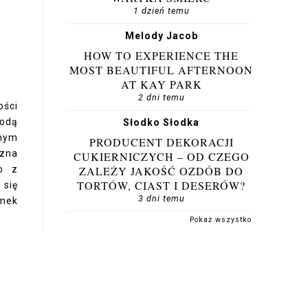
1 dzień temu
Melody Jacob
HOW TO EXPERIENCE THE
MOST BEAUTIFUL AFTERNOON
AT KAY PARK
2 dni temu
ości
łodą
Słodko Słodka
znym
PRODUCENT DEKORACJI
czna
CUKIERNICZYCH – OD CZEGO
ZALEŻY JAKOŚĆ OZDÓB DO
go z
TORTÓW, CIAST I DESERÓW?
 się
3 dni temu
amek
Pokaż wszystko