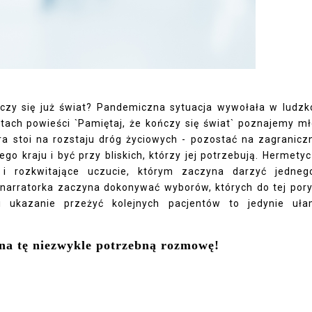
ńczy się już świat? Pandemiczna sytuacja wywołała w ludzk
tach powieści `Pamiętaj, że kończy się świat` poznajemy m
tóra stoi na rozstaju dróg życiowych - pozostać na zagranic
go kraju i być przy bliskich, którzy jej potrzebują. Hermety
 i rozkwitające uczucie, którym zaczyna darzyć jedne
ż narratorka zaczyna dokonywać wyborów, których do tej pory
e i ukazanie przeżyć kolejnych pacjentów to jedynie uł
 na tę niezwykle potrzebną rozmowę!