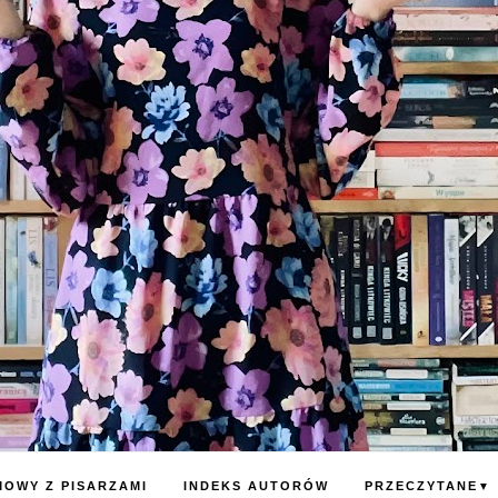
OWY Z PISARZAMI
INDEKS AUTORÓW
PRZECZYTANE
▼