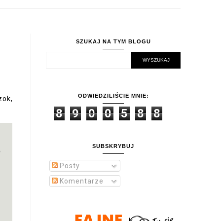
SZUKAJ NA TYM BLOGU
ODWIEDZILIŚCIE MNIE:
zok,
8
9
0
0
5
8
8
SUBSKRYBUJ
Posty
Komentarze